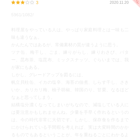
3
2020.11.20
5961/1082/
料理屋をやっている人は、やっぱり家庭料理とは一味も二
味も違うなぁ。
かんたんではあるが、常備素材の質が違うように思う。
ツナ缶、梅干し、ごま、練りがらし、練りわさび、バタ
ー、昆布茶、塩昆布、ミックスナッツ、ぐらいまでは、我
が家にもある。
しかし、グレードアップを図るには、
帆立貝柱缶、イカの塩辛、海苔の佃煮、しらす干し、さき
いか、カリカリ梅、柚子胡椒、韓国のり、甘栗、なるほど
なぁと思ってしまう。
結構塩分濃くなってしまいがちなので、減塩している人に
は要注意かもしれませんね。少量を手早く作れるというの
は、今の時代非常に大切です。しかし、保存食を作るまで
にかけられている手間暇を考えれば、実は大変時間のかか
るものでもあるということが、年を重ねるごとにわかるよ