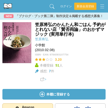
ログイン
新規会員登録
「ブクログ・ブック第二弾」制作決定＆掲載する感想大募集！
NEW
笠原将弘のかんたん和ごはん 予約が
とれない店「賛否両論」のおかずマ
ジック (実用単行本)
笠原将弘
小学館
(2010.02.08)
ISBN・EAN:
9784093107754
3.20
本棚登録:
51
人
感想:
7
件
本棚に登録する
Amazon