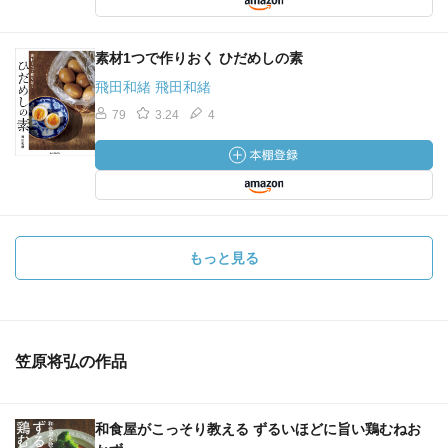
素材1つで作りおく ひだめしの素
飛田和緒 飛田和緒
79
3.24
4
もっと見る
笠原将弘の作品
和食屋がこっそり教える ずるいほどに旨い鶏むねお