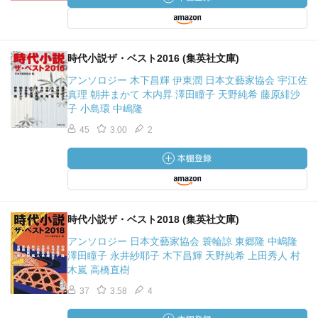
時代小説ザ・ベスト2016 (集英社文庫)
アンソロジー 木下昌輝 伊東潤 日本文藝家協会 宇江佐
真理 朝井まかて 木内昇 澤田瞳子 天野純希 藤原緋沙
子 小島環 中嶋隆
45
3.00
2
時代小説ザ・ベスト2018 (集英社文庫)
アンソロジー 日本文藝家協会 簑輪諒 東郷隆 中嶋隆
澤田瞳子 永井紗耶子 木下昌輝 天野純希 上田秀人 村
木嵐 高橋直樹
37
3.58
4