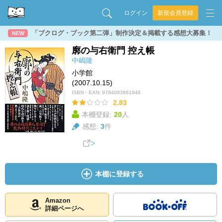
ログイン
新規会員登録
「ブクログ・ブック第二弾」制作決定＆掲載する感想大募集！
NEW
廓の与右衛門 控え帳
中嶋隆
小学館
(2007.10.15)
ISBN・EAN:
9784093861946
2.83
本棚登録:
20
人
感想:
3
件
本棚に登録する
Amazon
詳細ページへ