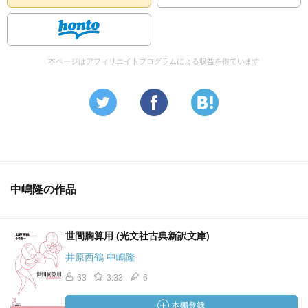
本ページはアフィリエイトプログラムによる収益を得ています
中嶋隆の作品
世間胸算用 (光文社古典新訳文庫)
井原西鶴 中嶋隆
63
3.33
6