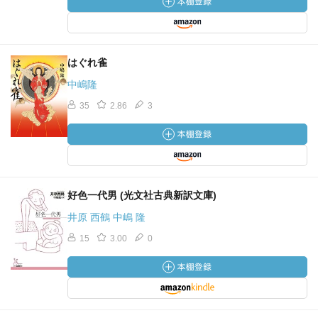
はぐれ雀
中嶋隆
35
2.86
3
好色一代男 (光文社古典新訳文庫)
井原 西鶴 中嶋 隆
15
3.00
0