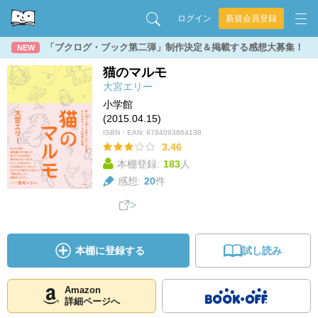
ログイン
新規会員登録
「ブクログ・ブック第二弾」制作決定＆掲載する感想大募集！
NEW
猫のマルモ
大宮エリー
小学館
(2015.04.15)
ISBN・EAN:
9784093864138
3.46
本棚登録:
183
人
感想:
20
件
本棚に登録する
試し読み
Amazon
詳細ページへ