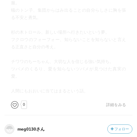
服。
蟻のトン子、集団からはみ出ることの自分らしさに胸を張
る不安と勇気。
杉の木トロール、新しい場所へ行きたいという夢。
フクロウのフォーフォー、知らないことを知らないと言え
る正直さと自分の考え。
チワワのちーちゃん、大切な人を信じる強い気持ち。
ツバメのくるり、愛を知らないツバメが見つけた真実の
愛。
人間にもおおいに当てはまるという話。
0
詳細をみる
meg0130さん
フォロー