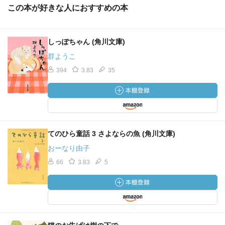
この本が好きな人におすすめの本
しっぽちゃん (角川文庫)
群ようこ
394
3.83
35
てのひら童話 3 さよならの魚 (角川文庫)
おーなり由子
66
3.83
5