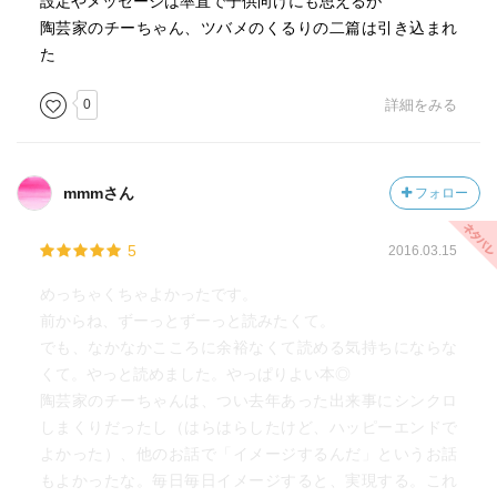
設定やメッセージは率直で子供向けにも思えるが
陶芸家のチーちゃん、ツバメのくるりの二篇は引き込まれ
た
0
詳細をみる
mmmさん
フォロー
5
2016.03.15
めっちゃくちゃよかったです。
前からね、ずーっとずーっと読みたくて。
でも、なかなかこころに余裕なくて読める気持ちにならな
くて。やっと読めました。やっぱりよい本◎
陶芸家のチーちゃんは、つい去年あった出来事にシンクロ
しまくりだったし（はらはらしたけど、ハッピーエンドで
よかった）、他のお話で「イメージするんだ」というお話
もよかったな。毎日毎日イメージすると、実現する。これ