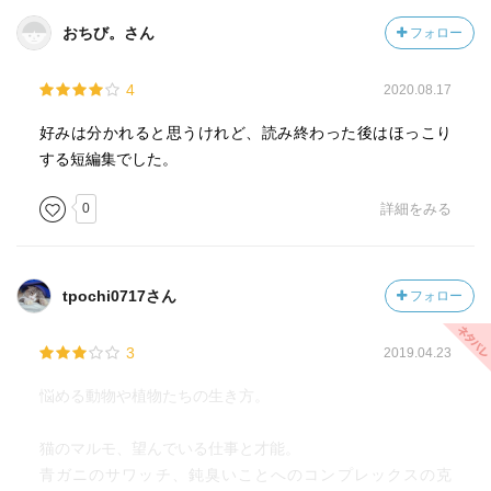
おちび。さん
フォロー
4
2020.08.17
好みは分かれると思うけれど、読み終わった後はほっこり
する短編集でした。
0
詳細をみる
tpochi0717さん
フォロー
3
2019.04.23
悩める動物や植物たちの生き方。
猫のマルモ、望んでいる仕事と才能。
青ガニのサワッチ、鈍臭いことへのコンプレックスの克