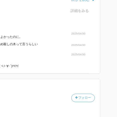
人らしかった」(本文より)
⌓︎꒪)
詳細をみる
介の第二章でやっとわたしの気分も浮上しました♪
、芯にある木を締め付けていく。最後には締め付けて締
げずに頑張るって決めたんだね…負けるな雄介！！
。その頃には、芯となる木がなくても蔓が自立するほど
こともない人生
2025/04/30
らよかったのに。
て朽ち果てて、中心に空洞ができるの。それが菩提樹。
絞め殺しの木って言うらしい
2025/04/30
`ﾟ)ﾟ｡
2025/04/30
くださいね笑
･∀･`)ﾅｲﾅｲ
フォロー