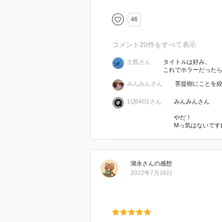
て、病院に入ってからはすぐ。あの
育ってしまうのかもしれないなぁと(꒪
46
もうどん底気分の第一章から息子雄
【編集担当からのおすすめ情報】
コメント
20
件をすべて表示
絡み付いてね。栄養を奪いながら
雄介はこの腐り切った場所から逃
め付けて、元の木を殺してしまう
土瓶さん
タイトルは好み。
絞め殺しの木にならず、絞め殺す
これでホラーだった
に太くなっているから、芯が枯れ
であるように祈りたい
別名をシメゴロシノキ。
みんみんさん
菩提樹にことを
もうこのタイトルが絶妙すぎる｡ﾟ(ﾟ´ω
1Q84O1さん
みんみんさん
壮絶な話だから元気な時に読んで
やだ！
Мっ気はないです(ヾﾉ
湖永
さん
の感想
2022年7月26日