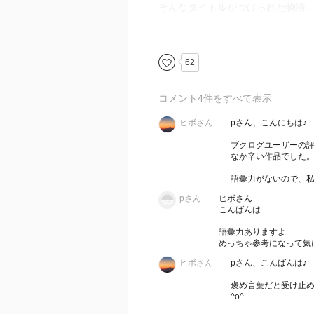
そんなタイトルがつけられた物語
戦前の根室を舞台として始まった
サエ。
62
ミサエは自分の両親の顔すら知ら
コメント
4
件をすべて表示
ます（実際には金銭で売られてし
ヒボさん
pさん、こんにちは♪
そこで始まった過酷な扱い。
ブクログユーザーの
なか辛い作品でした
わずが10歳のミサエは給金も休日
語彙力がないので、私の
pさん
ヒボさん
そんなミサエの過酷な人生を綴っ
こんばんは
語彙力ありますよ
第二部はミサエの息子で養子に出
めっちゃ参考になって気
酷そのもの。
ヒボさん
pさん、こんばんは♪
褒め言葉だと受け止
辛く苦しい物語でした。
^o^