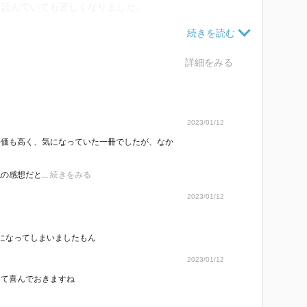
、読んでいても苦しくなりました。
本作、第一部の主人公は根室で生まれ、新潟で育ったミ
詳細をみる
ずに育ち、根室の元屯田兵である吉岡家に引き取られて
まうのですが）。
2023/01/12
評価も高く、気になっていた一冊でしたが、なか
。
すら無い中で、早朝から深夜までこき使われます。
感想だと...
続きをみる
2023/01/12
たのが第一部。
された雄介が主人公となりますが、雄介の人生もまた過
になってしまいましたもん
2023/01/12
めて喜んでおきますね