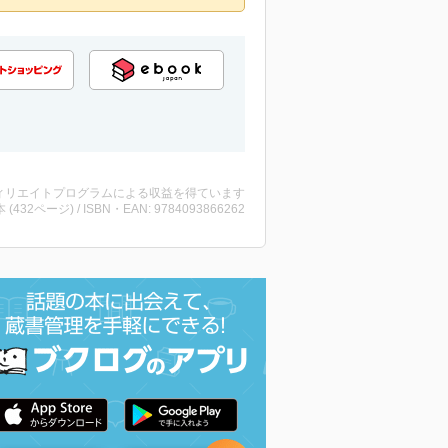
ィリエイトプログラムによる収益を得ています
・本 (432ページ) / ISBN・EAN: 9784093866262