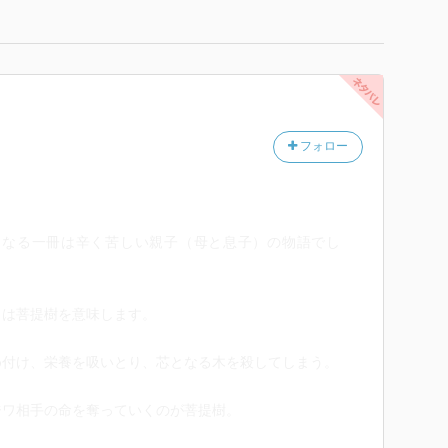
フォロー
後となる一冊は辛く苦しい親子（母と息子）の物語でし
とは菩提樹を意味します。
め付け、栄養を吸いとり、芯となる木を殺してしまう。
ジワ相手の命を奪っていくのが菩提樹。