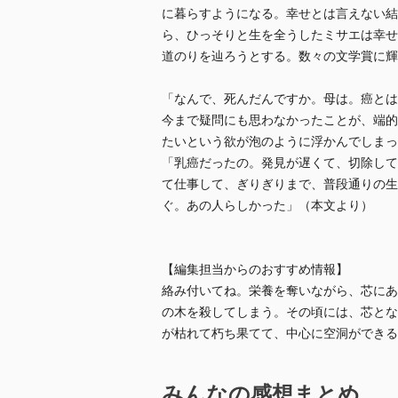
に暮らすようになる。幸せとは言えない結
ら、ひっそりと生を全うしたミサエは幸せ
道のりを辿ろうとする。数々の文学賞に輝
「なんで、死んだんですか。母は。癌とは
今まで疑問にも思わなかったことが、端的
たいという欲が泡のように浮かんでしまっ
「乳癌だったの。発見が遅くて、切除して
て仕事して、ぎりぎりまで、普段通りの生
ぐ。あの人らしかった」（本文より）
【編集担当からのおすすめ情報】
絡み付いてね。栄養を奪いながら、芯にあ
の木を殺してしまう。その頃には、芯とな
が枯れて朽ち果てて、中心に空洞ができる
みんなの感想まとめ