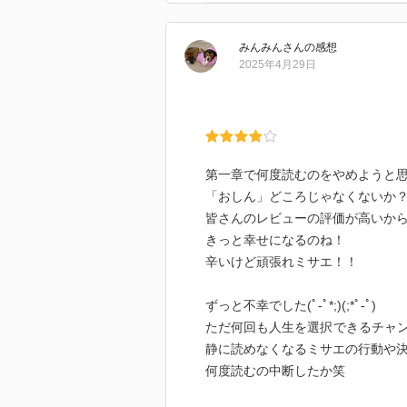
説明
みんみん
さん
の感想
あなたは、哀れでも可哀相でもな
2025年4月29日
北海道根室で生まれ、新潟で育っ
屯田兵の吉岡家に引き取られる形
われた。しかし、吉岡家出入りの
戦後、ミサエは保健婦となり、再
第一章で何度読むのをやめようと思った
活、そして長女の幼すぎる死。数
「おしん」どころじゃなくないか
は幸せだったのか。養子に出され
皆さんのレビューの評価が高いか
る。数々の文学賞に輝いた俊英が
きっと幸せになるのね！
辛いけど頑張れミサエ！！
「なんで、死んだんですか。母は
か」
ずっと不幸でした(ﾟ-ﾟ*;)(;*ﾟ-ﾟ)
今まで疑問にも思わなかったこと
ただ何回も人生を選択できるチャ
なのに、知りたいという欲が泡の
静に読めなくなるミサエの行動や
「乳癌だったの。発見が遅くて、
何度読むの中断したか笑
で保健婦として仕事して、ぎりぎ
でもよくよく考えると、もう自分