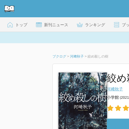
トップ
新刊ニュース
ランキング
ブ
ブクログ
>
河﨑秋子
>
絞め殺しの樹
絞め
河﨑秋子
小学館
(202