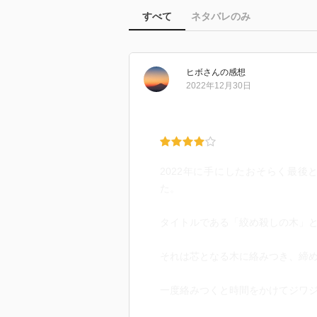
すべて
ネタバレのみ
ヒボ
さん
の感想
2022年12月30日
2022年に手にしたおそらく最
た。
タイトルである「絞め殺しの木」
それは芯となる木に絡みつき、締
一度絡みつくと時間をかけてジワ