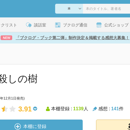
ックリスト
談話室
ブクログ通信
公式ショップ
「ブクログ・ブック第二弾」制作決定＆掲載する感想大募集！
NEW
殺しの樹
1年12月1日発売)
3.91
本棚登録 :
1139
人
感想 :
141
件
本棚に登録