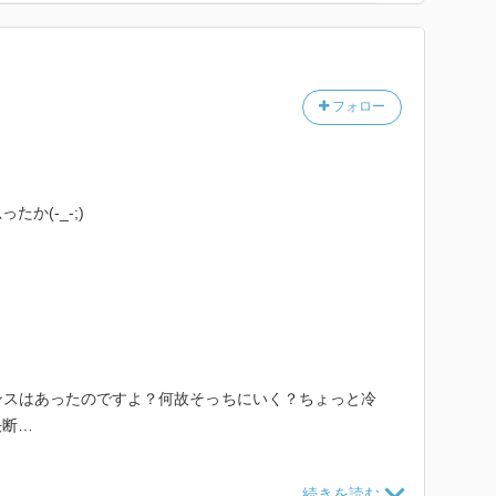
いんですよ
フォロー
たミサエは、両親の顔を知らない。昭和十年、十歳で元
で根室に舞い戻ったミサエは、ボロ雑巾のようにこき使
薬売りに見込まれて、札幌の薬問屋で奉公することに。
び根室に暮らすようになる。幸せとは言えない結婚生
か(-_-;)
々の苦難に遭いながら、ひっそりと生を全うしたミサエ
？
た息子の雄介は、ミサエの人生の道のりを辿ろうとす
ら
圧倒的筆力で贈る、北の女の一代記。
。癌とはこの間、聞きましたが、どこの癌だったんです
が、端的に口をついた。聞いてもどうしようもないこと
ンスはあったのですよ？何故そっちにいく？ちょっと冷
ように浮かんでしまった。
決断…
切除しても間に合わなくてね。ミサエさん、ぎりぎりま
りまで、普段通りの生活を送りながらあれこれ片付け
の気持ちとか他人に利用されるとかを考えられない人に