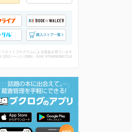
購入ストア一覧
ィリエイトプログラムによる収益を得ています
・本 (352ページ) / ISBN・EAN: 9784093867214