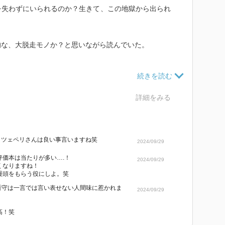
を失わずにいられるのか？生きて、この地獄から出られ
的な、大脱走モノか？と思いながら読んでいた。
の過酷な労役と、主人公である瀬戸内巽(せとうち・た
詳細をみる
こそこの甘ちゃん坊やだったが、年上の大二郎と相棒と
く。
、ツェペリさんは良い事言いますね笑
だ。
2024/09/29
二郎は、巽にとって心許せる相手となっていく。地獄を
評価本は当たりが多い….！
2024/09/29
。
くなりますね！
饅頭をもらう役にしよ。笑
に巻くようなところがあり・・・。
田看守は一言では言い表せない人間味に惹かれま
2024/09/29
文字通り「鎖で繋がれた関係」は終わりを迎える。
高！笑
し、ある種ミステリー的展開へと進む！