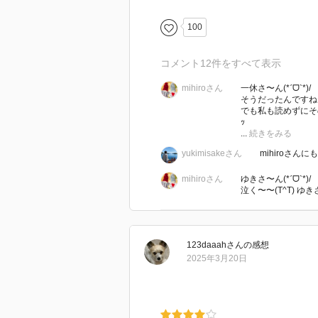
今の時代の刑務所の事も知ってる
100
明治時代の監獄所生活は 人権なん
った。
コメント
12
件をすべて表示
特に硫黄鉱山での描写は常に死と
mihiroさん
一休さ〜ん(*ˊᗜˋ*)/
そうだったんですね〜
そんな中 看守である中田の存在が
でも私も読めずにその
ｯ
いつも表情ひとつ変えない冷淡な
...
続きをみる
た〜。
yukimisakeさん
mihiroさん
後半は大二郎どうして？で頭の中
mihiroさん
ゆきさ〜ん(*ˊᗜˋ*)/
泣く〜〜(T^T) 
胸が詰まるような切なさだったけ
あ〜とても良かった〜。
河崎さん 他の作品も読みたくなりました 
123daaah
さん
の感想
2025年3月20日