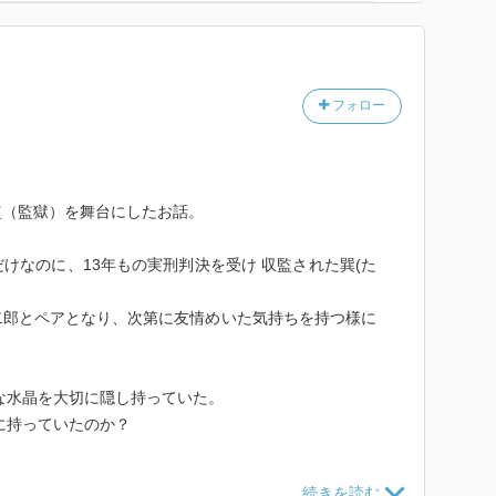
文まで読み終えたとき、あなたにも生きる勇気がきっと
も、それでも前を向く、そんな勇気が。
フォロー
監（監獄）を舞台にしたお話。
けなのに、13年もの実刑判決を受け 収監された巽(た
二郎とペアとなり、次第に友情めいた気持ちを持つ様に
な水晶を大切に隠し持っていた。
に持っていたのか？