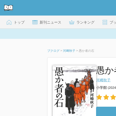
トップ
新刊ニュース
ランキング
ブ
ブクログ
>
河﨑秋子
>
愚か者の石
愚か
河﨑秋子
小学館
(202