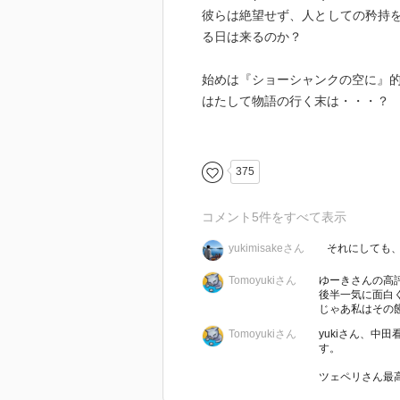
彼らは絶望せず、人としての矜持
る日は来るのか？
始めは『ショーシャンクの空に』
はたして物語の行く末は・・・？
序盤は、酷寒の「樺戸集治監」で
つみ)の人間的成長が描かれる。
375
彼は東京から送還された２０歳そ
なり、監獄の日々を耐え抜いてい
コメント
5
件をすべて表示
yukimisakeさん
それにしても
前半の核は、巽と大二郎の関係性
おしゃべり、ホラ吹き、剽軽な大
Tomoyukiさん
ゆーきさんの高
生き抜くのは一人では無理なのだ
後半一気に面白
じゃあ私はその
しかし、大二郎にはどこか人を煙
Tomoyukiさん
yukiさん、中
す。
そんななか事件が起こり、彼らの
ツェペリさん最
ここから物語は一気に面白さを増