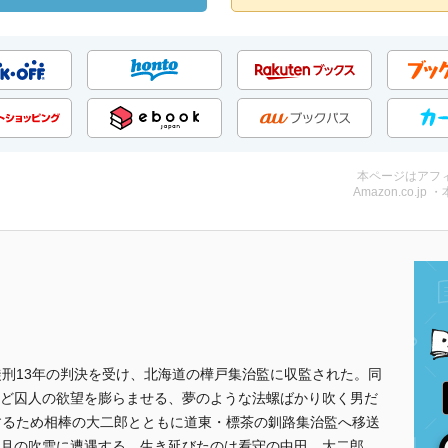
本ページはアフ
Amazon.co.jp 
徒刑13年の判決を受け、北海道の樺戸集治監に収監された。同
ど囚人の欲望を膨らませる、夢のような法螺ばかり吹く男だ
するため相棒の大二郎とともに道東・標茶の釧路集治監へ移送
月の吹雪に遭遇する。生き延びたのは看守の中田、大二郎、