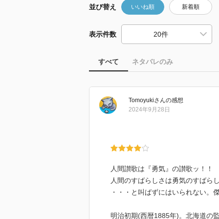
並び替え
いいね順
新着順
表示件数
すべて
ネタバレのみ
Tomoyuki
さん
の感想
2024年9月28日
人間讃歌は『勇気』の讃歌ッ！！
人間のすばらしさは勇気のすばら
・・・と叫ばずにはいられない。
明治初期(西暦1885年)。北海道