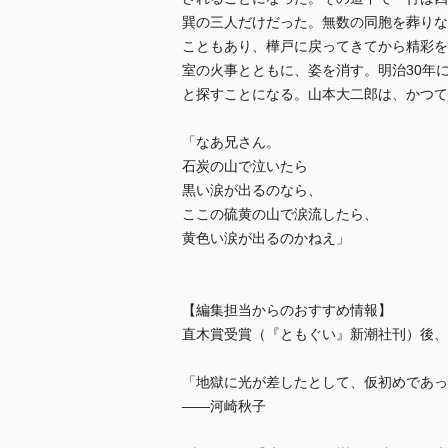
巽の三人だけだった。無数の同胞を葬りな
こともあり、樺戸に戻ってきてから精彩を
室の火事とともに、姿を消す。明治30年
と探すことになる。山本大二郎は、かつて
「なあ兄さん。
石炭の山で泣いたら
黒い涙が出るのなら、
ここの硫黄の山で涙流したら、
黄色い涙が出るのかねえ」
【編集担当からのおすすめ情報】
直木賞受賞（『ともぐい』新潮社刊）後、
「地獄に光が差したとして、仮初めであっ
――河崎秋子