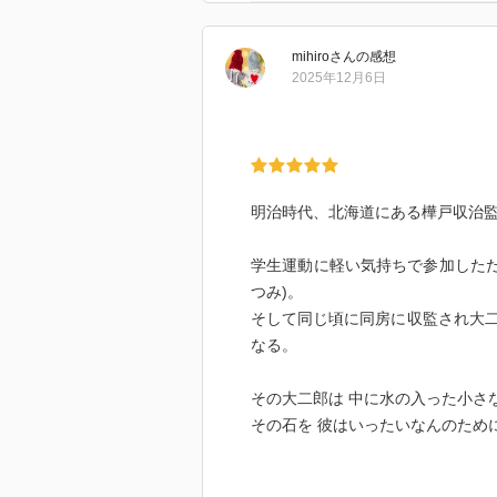
すべての真相が判明し、最後の一
湧いてくるはず。
mihiro
さん
の感想
2025年12月6日
やるせなさと切なさを抱えていて
明治時代、北海道にある樺戸収治
学生運動に軽い気持ちで参加しただ
つみ)。
そして同じ頃に同房に収監され大
なる。
その大二郎は 中に水の入った小さ
その石を 彼はいったいなんのため
✎︎＿＿＿＿＿＿＿＿＿⁡