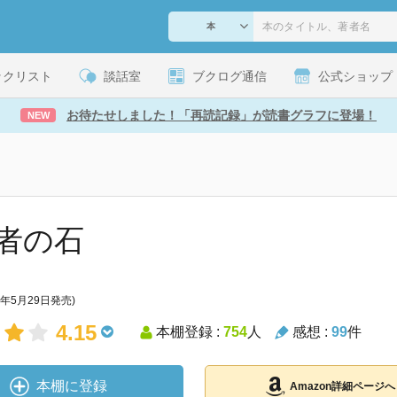
ックリスト
談話室
ブクログ通信
公式ショップ
お待たせしました！「再読記録」が読書グラフに登場！
NEW
者の石
4年5月29日発売)
4.15
本棚登録 :
754
人
感想 :
99
件
本棚に登録
Amazon詳細ページへ