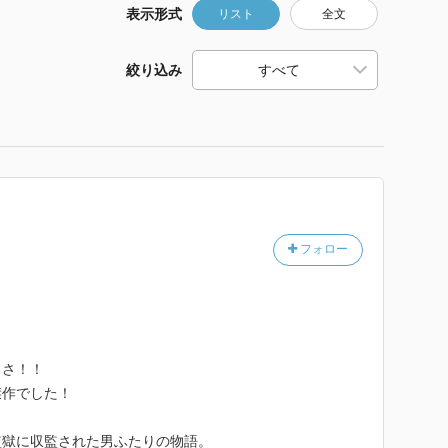
表示形式
リスト
全文
絞り込み
フォロー
しさ！！
傑作でした！
の監獄に収監された男ふたりの物語。