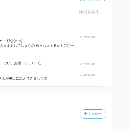
わけではないけど
詳細をみる
てあったもんじゃない様な酷さで なんだかズーンとな
隣り合わせで過酷だったな〜
2025/12/07
、残念(>_<)
 とても良かった。
まま返してしまうの めっちゃあるかも( ᐛ )ﾍﾍ
感じの中田が 不意に見せたあたたかさと実直さが沁み
にも、はい、お餅…(T＿T)／〇
2025/12/08
がいっぱい。
2025/12/08
ゆきさんが中田に思えてきました笑
ど、最後は清々しい気持ちで読み終えた。
︎︎♪′
フォロー