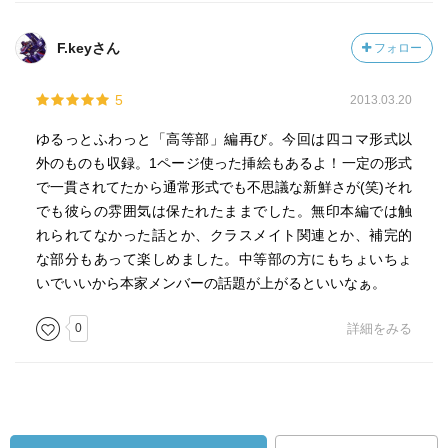
F.keyさん
フォロー
5
2013.03.20
ゆるっとふわっと「高等部」編再び。今回は四コマ形式以
外のものも収録。1ページ使った挿絵もあるよ！一定の形式
で一貫されてたから通常形式でも不思議な新鮮さが(笑)それ
でも彼らの雰囲気は保たれたままでした。無印本編では触
れられてなかった話とか、クラスメイト関連とか、補完的
な部分もあって楽しめました。中等部の方にもちょいちょ
いでいいから本家メンバーの話題が上がるといいなぁ。
0
詳細をみる