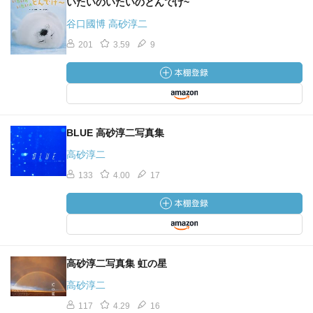
いたいのいたいのとんでけ~
谷口國博 高砂淳二
201
3.59
9
BLUE 高砂淳二写真集
高砂淳二
133
4.00
17
高砂淳二写真集 虹の星
高砂淳二
117
4.29
16