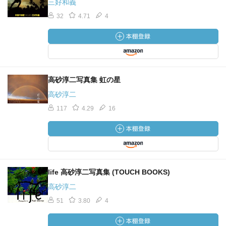
三好和義
32
4.71
4
高砂淳二写真集 虹の星
高砂淳二
117
4.29
16
life 高砂淳二写真集 (TOUCH BOOKS)
高砂淳二
51
3.80
4