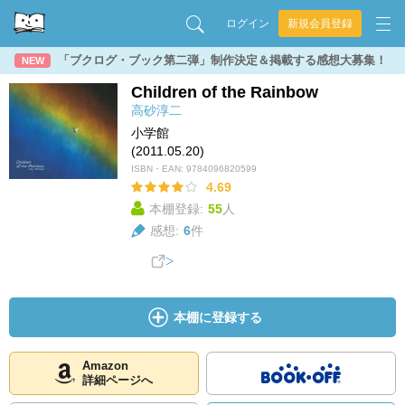
ログイン
新規会員登録
「ブクログ・ブック第二弾」制作決定＆掲載する感想大募集！
NEW
Children of the Rainbow
高砂淳二
小学館
(2011.05.20)
ISBN・EAN:
9784096820599
4.69
本棚登録:
55
人
感想:
6
件
本棚に登録する
Amazon
詳細ページへ