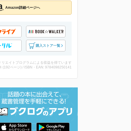
Amazon詳細ページへ
購入ストア一覧
ィリエイトプログラムによる収益を得ています
・本 (192ページ) / ISBN・EAN: 9784098250141