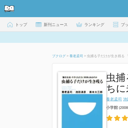
トップ
新刊ニュース
ランキング
ブ
ブクログ
>
養老孟司
>
虫捕る子だけが生き残る 
虫捕
ちに
養老孟司
池
小学館
(200