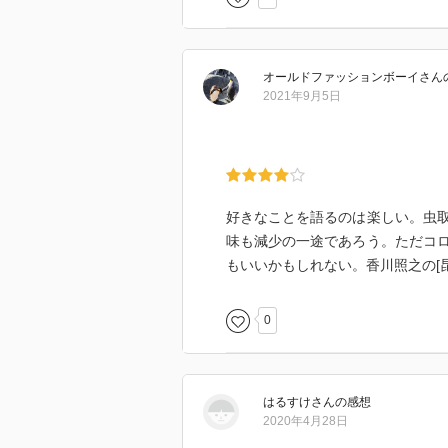
オールドファッションボーイ
さん
2021年9月5日
好きなことを語るのは楽しい。虫
味も減少の一途であろう。ただコ
もいいかもしれない。香川照之の[
0
はるすけ
さん
の感想
2020年4月28日