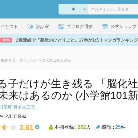
ックリスト
談話室
ブクログ通信
公式ショップ
2週連続で『薬屋のひとりごと』17巻が1位！マンガランキング
NEW
「脳化社会」の子どもたちに未来はあるのか
る子だけが生き残る 「脳化
未来はあるのか (小学館101新
田清彦
奥本大三郎
8年12月1日発売)
3.61
本棚登録 :
262
人
感想 :
25
件