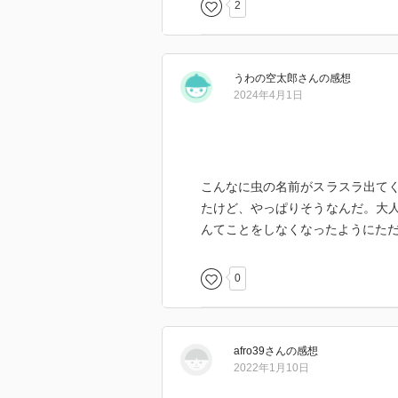
2
うわの空太郎
さん
の感想
2024年4月1日
こんなに虫の名前がスラスラ出て
たけど、やっぱりそうなんだ。大
んてことをしなくなったようにた
0
afro39
さん
の感想
2022年1月10日