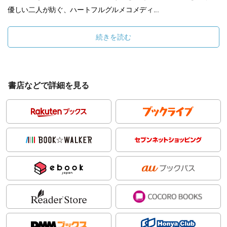
優しい二人が紡ぐ、ハートフルグルメコメディ...
続きを読む
書店などで詳細を見る