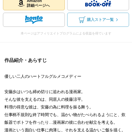
Amazon
詳細ページへ
購入ストア一覧
本ページはアフィリエイトプログラムによる収益を得ています
作品紹介・あらすじ
優しい二人のハートフルグルメコメディー
安藤歩はいつも締め切りに追われる漫画家。
そんな彼を支えるのは、同居人の後藤涼平。
料理の得意な彼は、安藤の為に料理を振る舞う。
仕事柄不規則な終了時間でも、温かい物がたべられるようにと、炊
飯器でポトフを作ったり…漫画家の彼に合わせ献立を考える。
漫画という面白い仕事に肉薄し、それを支える温かいご飯を描く。