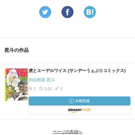
毘斗の作品
虎とエーデルワイス (サンデーうぇぶりコミックス)
四位晴果 毘斗
2
0.00
0
ページの先頭へ