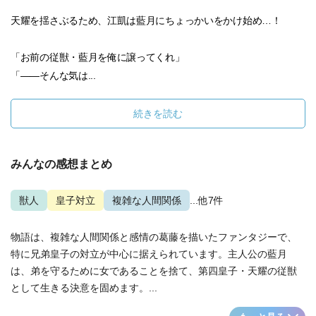
天耀を揺さぶるため、江凱は藍月にちょっかいをかけ始め…！
「お前の従獣・藍月を俺に譲ってくれ」
「――そんな気は...
続きを読む
みんなの感想まとめ
獣人
皇子対立
複雑な人間関係
...他7件
物語は、複雑な人間関係と感情の葛藤を描いたファンタジーで、
特に兄弟皇子の対立が中心に据えられています。主人公の藍月
は、弟を守るために女であることを捨て、第四皇子・天耀の従獣
として生きる決意を固めます。...