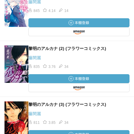
藤間麗
845
4.14
14
黎明のアルカナ (2) (フラワーコミックス)
藤間麗
835
3.76
34
黎明のアルカナ (3) (フラワーコミックス)
藤間麗
811
3.85
34