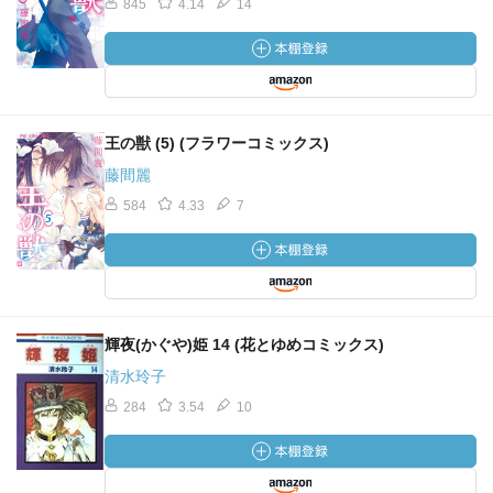
845
4.14
14
王の獣 (5) (フラワーコミックス)
藤間麗
584
4.33
7
輝夜(かぐや)姫 14 (花とゆめコミックス)
清水玲子
284
3.54
10