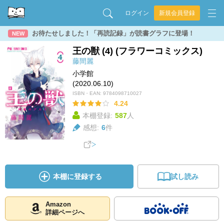
ログイン
新規会員登録
お待たせしました！「再読記録」が読書グラフに登場！
NEW
王の獣 (4) (フラワーコミックス)
藤間麗
小学館
(2020.06.10)
ISBN・EAN:
9784098710027
4.24
本棚登録:
587
人
感想:
6
件
本棚に登録する
試し読み
Amazon
詳細ページへ