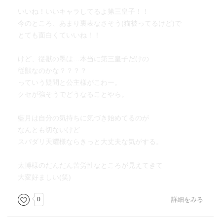
いいね！いいキャラしてるよ第三皇子！！
今のところ、あまり裏表なさそう(猫被ってるけど)で
とても面白くていいね！！
けど、従獣の墨は…本当に第三皇子だけの
従獣なのかな？？？？
っていう疑問と公主様がこわー。
クセが強そうでどうなることやら。
藍月は自分の気持ちに気づき始めてるのが
なんとも切ないけど
スパダリ天耀様ならきっと大丈夫な気がする。
太博様のだんだん苦労性なところが見えてきて
大変好ましい(笑)
0
詳細をみる