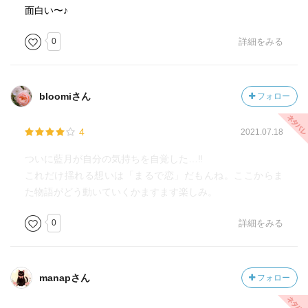
面白い〜♪
0
詳細をみる
bloomiさん
フォロー
4
2021.07.18
ついに藍月が自分の気持ちを自覚した…‼︎
これだけ揺れる想いは「まるで恋」だもんね。ここからま
た物語がどう動いていくかますます楽しみ。
0
詳細をみる
manapさん
フォロー