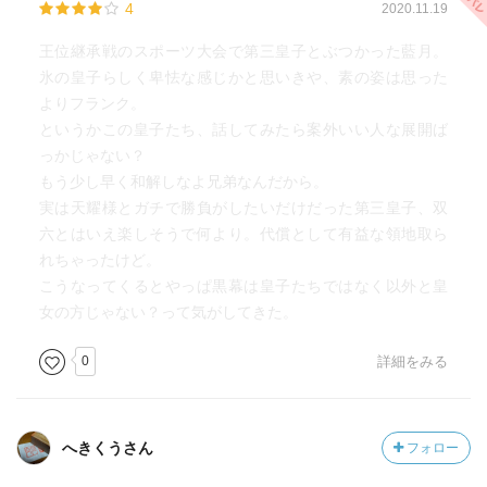
4
2020.11.19
王位継承戦のスポーツ大会で第三皇子とぶつかった藍月。
氷の皇子らしく卑怯な感じかと思いきや、素の姿は思った
よりフランク。
というかこの皇子たち、話してみたら案外いい人な展開ば
っかじゃない？
もう少し早く和解しなよ兄弟なんだから。
実は天耀様とガチで勝負がしたいだけだった第三皇子、双
六とはいえ楽しそうで何より。代償として有益な領地取ら
れちゃったけど。
こうなってくるとやっぱ黒幕は皇子たちではなく以外と皇
女の方じゃない？って気がしてきた。
0
詳細をみる
へきくうさん
フォロー