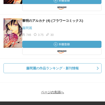
黎明のアルカナ (4) (フラワーコミックス)
藤間麗
746
3.75
30
藤間麗の作品ランキング・新刊情報
ページの先頭へ