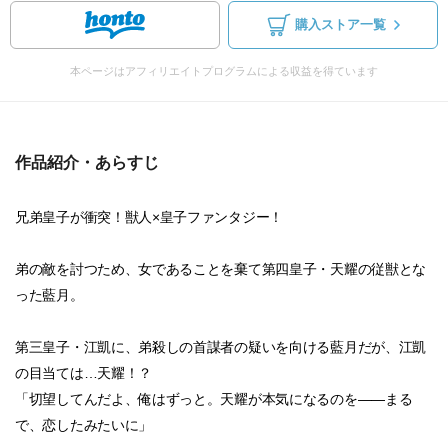
購入ストア一覧
本ページはアフィリエイトプログラムによる収益を得ています
作品紹介・あらすじ
兄弟皇子が衝突！獣人×皇子ファンタジー！
弟の敵を討つため、女であることを棄て第四皇子・天耀の従獣とな
った藍月。
第三皇子・江凱に、弟殺しの首謀者の疑いを向ける藍月だが、江凱
の目当ては…天耀！？
「切望してんだよ、俺はずっと。天耀が本気になるのを――まる
で、恋したみたいに」