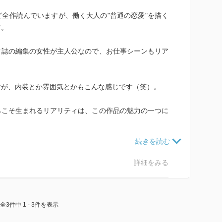
全作読んでいますが、働く大人の"普通の恋愛"を描く
す。
ク誌の編集の女性が主人公なので、お仕事シーンもリア
すが、内装とか雰囲気とかもこんな感じです（笑）。
らこそ生まれるリアリティは、この作品の魅力の一つに
のかどうかは分かりませんが！
詳細をみる
、幸せと葛藤がぐるぐる混ざっているあたりも等身大な
全3件中 1 - 3件を表示