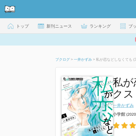
トップ
新刊ニュース
ランキング
ブ
ブクログ
>
一井かずみ
>
私が恋などしなくても (3
私が
クス 
一井かずみ
小学館
(202