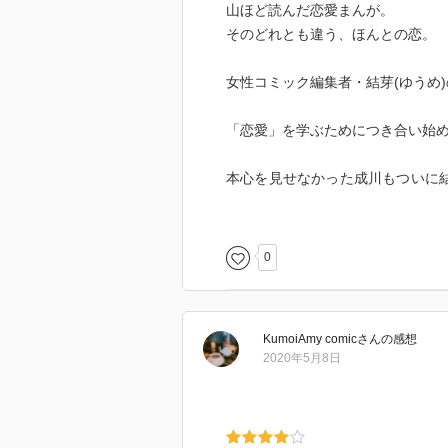
山ほど読んだ恋愛まんが。
そのどれとも違う、ほんとの恋。
女性コミック編集者・結芽(ゆうめ
「恋愛」を学ぶためにつき合い始
本心を見せなかった成川もついに
重ねて…?
刹那的ショート・シリーズ「墜落
0
KumoiAmy comic
さん
の感想
2020年5月8日