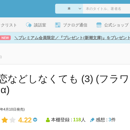
ックリスト
談話室
ブクログ通信
公式ショップ
＼プレミアム会員限定／『プレゼント(新潮文庫)』をプレゼン
NEW
)
恋などしなくても (3) (フラ
α)
0年4月10日発売)
4.22
本棚登録 :
118
人
感想 :
3
件