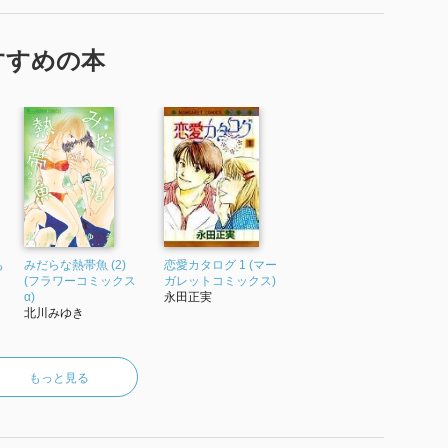
すすめの本
も
みだらな熱帯魚 (2)
恋愛カタログ 1 (マー
ク
(フラワーコミックス
ガレットコミックス)
α)
永田正実
北川みゆき
もっと見る