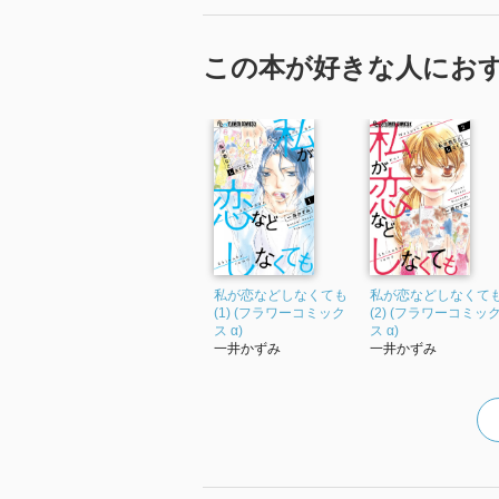
この本が好きな人にお
私が恋などしなくても
私が恋などしなくて
(1) (フラワーコミック
(2) (フラワーコミッ
ス α)
ス α)
一井かずみ
一井かずみ