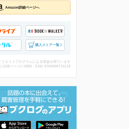
Amazon詳細ページへ
購入ストア一覧
ィリエイトプログラムによる収益を得ています
 (168ページ) / ISBN・EAN: 9784098710126