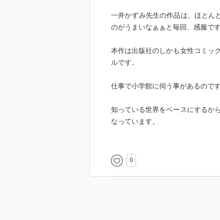
一井かずみ先生の作品は、ほとんど
のがうまいなぁぁと毎回、感服で
本作は出版社のしかも女性コミッ
ルです。
仕事で小学館に伺う事があるので
知っている世界をベースにするか
なっています。
イケメン敏腕編集者が本当にいる
0
でも、仕事と恋愛の両立、戸惑い
感じで共感できます。
続きも気になります！