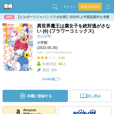
ログイン
新規会員登録
【ビルボードジャパンコラボ企画】2026年上半期話題作を考察
NEW
異世界魔王は腐女子を絶対逃がさな
い (6) (フラワーコミックス)
池山田剛
小学館
(2022.05.26)
ISBN・EAN:
9784098716784
3.00
本棚登録:
66
人
感想:
2
件
Kindle版
本棚に登録する
試し読み
Amazon