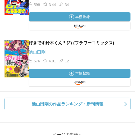
599
3.44
34
好きです鈴木くん!! (2) (フラワーコミックス)
池山田剛
576
4.01
12
池山田剛の作品ランキング・新刊情報
ページの先頭へ