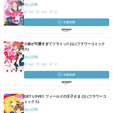
池山田剛
735
3.37
57
小林が可愛すぎてツライっ!! (1) (フラワーコミック
ス)
池山田剛
605
3.82
17
GET LOVE!! フィールドの王子さま (1) (フラワーコ
ミックス)
池山田剛