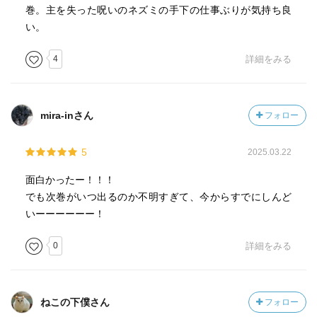
巻。主を失った呪いのネズミの手下の仕事ぶりが気持ち良
い。
4
詳細をみる
mira-inさん
フォロー
5
2025.03.22
面白かったー！！！
でも次巻がいつ出るのか不明すぎて、今からすでにしんど
いーーーーーー！
0
詳細をみる
ねこの下僕さん
フォロー