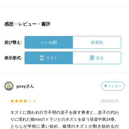
感想・レビュー・書評
並び替え:
いいね順
新着順
表示形式:
リスト
全文
gssyさん
フォロー
4
2025.03.21
ネズミに拐われ行方不明の息子を探す勇者と、息子の代わ
りに現れた猫mixのトラジとのネズミを追う珍道中第14巻。
とらじが学校に通い始め、破壊のネズミが動き始めるの