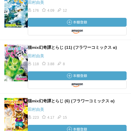
田村由美
176
4.09
12
猫mix幻奇譚とらじ (11) (フラワーコミックス α)
田村由美
118
3.88
8
猫mix幻奇譚とらじ (6) (フラワーコミックス α)
田村由美
223
4.17
15