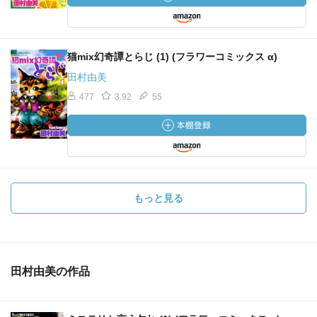
猫mix幻奇譚とらじ (1) (フラワーコミックス α)
田村由美
477
3.92
55
もっと見る
田村由美の作品