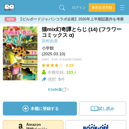
ログイン
新規会員登録
【ビルボードジャパンコラボ企画】2026年上半期話題作を考察
NEW
猫mix幻奇譚とらじ (14) (フラワー
コミックス α)
田村由美
小学館
(2025.03.10)
ISBN・EAN:
9784098728985
4.28
本棚登録:
103
人
感想:
5
件
Kindle版
本棚に登録する
試し読み
Amazon