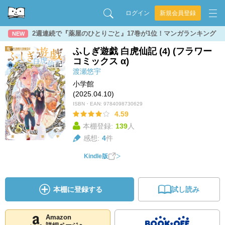
ログイン
新規会員登録
2週連続で『薬屋のひとりごと』17巻が1位！マンガランキング
NEW
ふしぎ遊戯 白虎仙記 (4) (フラワー
コミックス α)
渡瀬悠宇
小学館
(2025.04.10)
ISBN・EAN:
9784098730629
4.59
本棚登録:
139
人
感想:
4
件
Kindle版
本棚に登録する
試し読み
Amazon