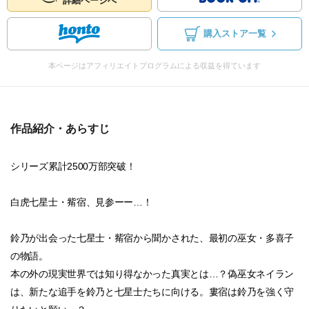
詳細ページへ
購入ストア一覧
本ページはアフィリエイトプログラムによる収益を得ています
作品紹介・あらすじ
シリーズ累計2500万部突破！
白虎七星士・觜宿、見参ーー…！
鈴乃が出会った七星士・觜宿から聞かされた、最初の巫女・多喜子
の物語。
本の外の現実世界では知り得なかった真実とは…？偽巫女ネイラン
は、新たな追手を鈴乃と七星士たちに向ける。婁宿は鈴乃を強く守