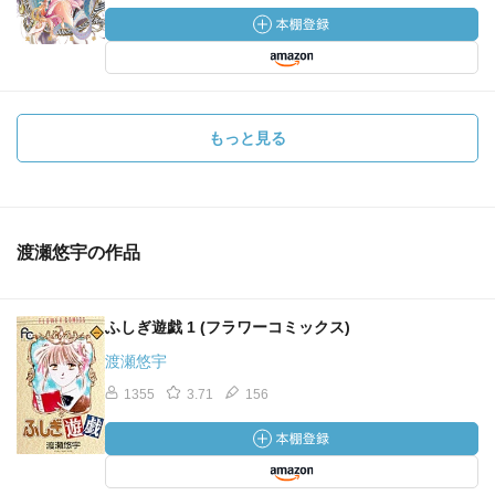
もっと見る
渡瀬悠宇の作品
ふしぎ遊戯 1 (フラワーコミックス)
渡瀬悠宇
1355
3.71
156