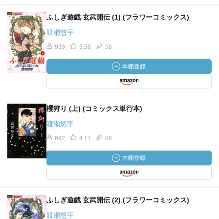
ふしぎ遊戯 玄武開伝 (1) (フラワーコミックス)
渡瀬悠宇
939
3.56
58
櫻狩り (上) (コミックス単行本)
渡瀬悠宇
692
4.11
86
ふしぎ遊戯 玄武開伝 (2) (フラワーコミックス)
渡瀬悠宇