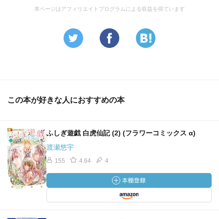
本ページはアフィリエイトプログラムによる収益を得ています
この本が好きな人におすすめの本
ふしぎ遊戯 白虎仙記 (2) (フラワーコミックス α)
渡瀬悠宇
155
4.64
4