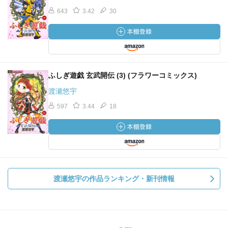
643
3.42
30
ふしぎ遊戯 玄武開伝 (3) (フラワーコミックス)
渡瀬悠宇
597
3.44
18
渡瀬悠宇の作品ランキング・新刊情報