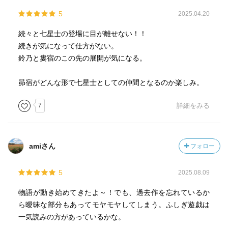
5
2025.04.20
続々と七星士の登場に目が離せない！！
続きが気になって仕方がない。
鈴乃と婁宿のこの先の展開が気になる。
昴宿がどんな形で七星士としての仲間となるのか楽しみ。
7
詳細をみる
amiさん
フォロー
5
2025.08.09
物語が動き始めてきたよ～！でも、過去作を忘れているか
ら曖昧な部分もあってモヤモヤしてしまう。ふしぎ遊戯は
一気読みの方があっているかな。