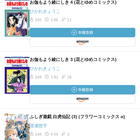
お伽もよう綾にしき 4 (花とゆめコミックス)
ひかわきょうこ
345
3.86
12
お伽もよう綾にしき 3 (花とゆめコミックス)
ひかわきょうこ
349
3.82
18
ふしぎ遊戯 白虎仙記 (3) (フラワーコミックス α)
渡瀬悠宇
148
4.50
3