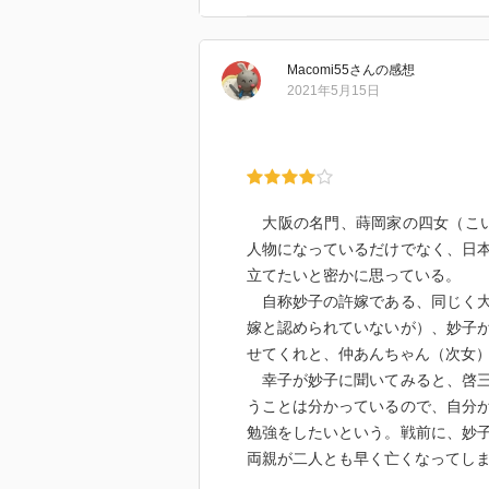
Macomi55
さん
の感想
2021年5月15日
大阪の名門、蒔岡家の四女（こい
人物になっているだけでなく、日
立てたいと密かに思っている。
自称妙子の許嫁である、同じく大
嫁と認められていないが）、妙子
せてくれと、仲あんちゃん（次女
幸子が妙子に聞いてみると、啓三
うことは分かっているので、自分
勉強をしたいという。戦前に、妙
両親が二人とも早く亡くなってし
それに引き換え、何も出来ないボ