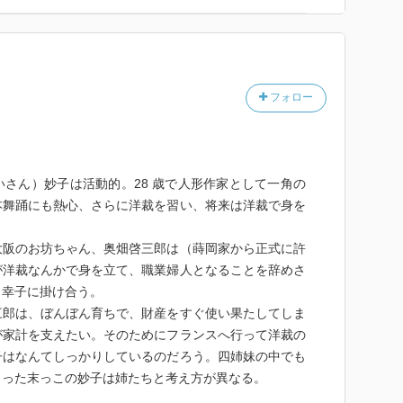
フォロー
さん）妙子は活動的。28 歳で人形作家として一角の
本舞踊にも熱心、さらに洋裁を習い、将来は洋裁で身を
阪のお坊ちゃん、奥畑啓三郎は（蒔岡家から正式に許
が洋裁なんかで身を立て、職業婦人となることを辞めさ
）幸子に掛け合う。
郎は、ぼんぼん育ちで、財産をすぐ使い果たしてしま
が家計を支えたい。そのためにフランスへ行って洋裁の
子はなんてしっかりしているのだろう。四姉妹の中でも
まった末っこの妙子は姉たちと考え方が異なる。
ンボン啓三郎や本家の旦那の「職業婦人」を軽蔑した