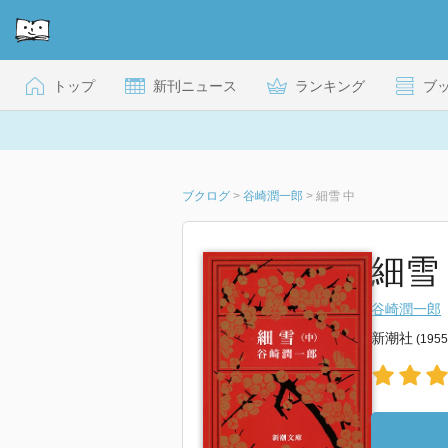
トップ
新刊ニュース
ランキング
ブ
ブクログ
>
谷崎潤一郎
>
細雪 中
細雪 
谷崎潤一郎
新潮社
(195