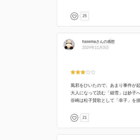
態度にはイラッとくる。まあでも
級でなくても、「主婦」か「職業
25
妙子だけではなく、主婦の幸子も
育てている他、二人の妹のことも
がら、本家との橋渡しをしている
hasema
さん
の感想
だけど、妙子は旧家蒔岡家の中で
2024年11月3日
りも、啓三郎の店の元丁稚奉公で
時、命を掛けて妙子を救ってくれ
営し、身を立てている。それに板
板倉は少し馴れ馴れしいが男とし
し、家庭環境が全く異なる育ち方
風邪をひいたので、あまり事件が
の気持ちも分かる。妙子は熱意の
大人になって読む「細雪」は妙子
谷崎は松子賛歌として「幸子」を
でも、まさか板倉とあんな終わり
たと思う。それに引き換え、蒔岡
21
妙子はどうするのだろう。私なら
立ち直れないと思うけど。