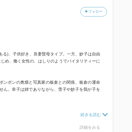
階級の家族のやることの描写を楽しむ小説でもあるのだ
フォロー
美しさが大変際立っていると思いました。
ある)、子供好き、良妻賢母タイプ。一方、妙子は自由
はじめ、働く女性の、はしりのようでバイタリティーに
(ボンボンの奥畑と写真家の板倉との関係、板倉の運命
ません。幸子は姉でありながら、雪子や妙子を我が子を
(悦子)が遊ぶ様子、ほほえましい。おどり寿司を食べ
ません。)本当に上流家庭の話なんだなあと思います。
詳細をみる
子ねえさん、ガンバレ！