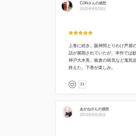
下巻に続く
CON
さん
の感想
2025年9月20日
上巻に続き、阪神間とりわけ芦屋
話が展開されていたが、本作では
神戸大水害、板倉の病気など鬼気
終えた。下巻が楽しみ。
21
あかね
さん
の感想
2023年8月28日