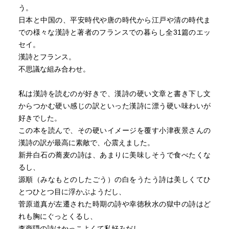
う。
日本と中国の、平安時代や唐の時代から江戸や清の時代ま
での様々な漢詩と著者のフランスでの暮らし全31篇のエッ
セイ。
漢詩とフランス。
不思議な組み合わせ。
私は漢詩を読むのが好きで、漢詩の硬い文章と書き下し文
からつかむ硬い感じの訳といった漢詩に漂う硬い味わいが
好きでした。
この本を読んで、その硬いイメージを覆す小津夜景さんの
漢詩の訳が最高に素敵で、心震えました。
新井白石の蕎麦の詩は、あまりに美味しそうで食べたくな
るし、
源順（みなもとのしたごう）の白をうたう詩は美しくてひ
とつひとつ目に浮かぶようだし、
菅原道真が左遷された時期の詩や幸徳秋水の獄中の詩はど
れも胸にぐっとくるし、
李商隠の詩はかっこよくて私好みだし、