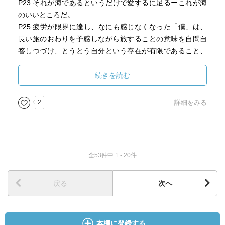
P23 それが海であるというだけで愛するに足るーこれが海
のいいところだ。
P25 疲労が限界に達し、なにも感じなくなった「僕」は、
長い旅のおわりを予感しながら旅することの意味を自問自
答しつづけ、とうとう自分という存在が有限であること、
すなわち死すべき存在であることをはっきりと悟る。
P25 大いなる空虚と無力感の中で、甲板から泡立つ地中海
続きを読む
に黄金色の酒をそそぐーこれが『深夜特急』のクライマッ
クスだ。
2
詳細をみる
P37 人は生まれる場所を選べない。
P39 生きていれば別れがあるし、もっとありのままにいえ
ば、この世界ではうしなわれるものだけが目のまえにあら
われる。でもそれならば、あのとき水飲み場で耳にした不
全53件中 1 - 20件
死身の虹とはなんだったのだろう。わたしは首をかしげ
た。
戻る
次へ
本棚に登録する