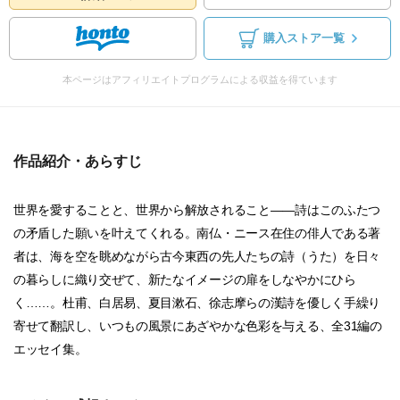
購入ストア一覧
本ページはアフィリエイトプログラムによる収益を得ています
作品紹介・あらすじ
世界を愛することと、世界から解放されること――詩はこのふたつ
の矛盾した願いを叶えてくれる。南仏・ニース在住の俳人である著
者は、海を空を眺めながら古今東西の先人たちの詩（うた）を日々
の暮らしに織り交ぜて、新たなイメージの扉をしなやかにひら
く……。杜甫、白居易、夏目漱石、徐志摩らの漢詩を優しく手繰り
寄せて翻訳し、いつもの風景にあざやかな色彩を与える、全31編の
エッセイ集。