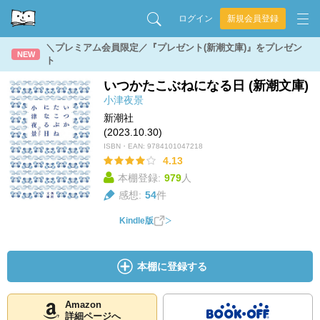
ログイン
新規会員登録
＼プレミアム会員限定／『プレゼント(新潮文庫)』をプレゼン
NEW
ト
いつかたこぶねになる日 (新潮文庫)
小津夜景
新潮社
(2023.10.30)
ISBN・EAN:
9784101047218
4.13
本棚登録:
979
人
感想:
54
件
Kindle版
本棚に登録する
Amazon
詳細ページへ