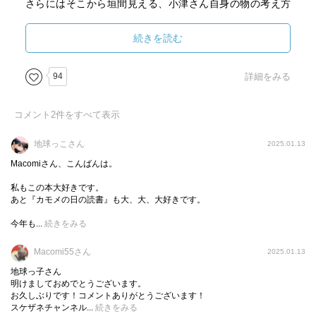
さらにはそこから垣間見える、小津さん自身の物の考え方
や育ち方が詩心に溢れている？（形にとらわれないという
ことを私は言いたいのか？）というのか、ユニークで、自
続きを読む
由で面白い。
小津さんのお母さんのエピソードがあったが、お母さん
94
詳細をみる
は小津さんが小さい頃から「私は国禁を犯してでもあなた
を外に送り出すから。早ければ15歳で」「未知の世界に漕
コメント
2
件をすべて表示
ぎ出せば、そりゃあ死ぬかもしれないけれど、でも自由を
知ることが出来るのよ。あなたが死んでもお母さんは我慢
地球っこさん
2025.01.13
するから、遠慮なく好きなところに行きなさい」というよ
Macomiさん、こんばんは。
うな方だったのだそうだ。
私もこの本大好きです。
それでなのか、小津さんは2000年ころから、南フランス
あと『カモメの日の読書』も大、大、大好きです。
で暮らされ、南フランスで俳人をしながら漢詩を訳すとい
う、コスモポリタンな詩人である。
今年も...
続きをみる
漢詩といえば、日本語で書かれた詩ではないのに日本で
Macomi55さん
2025.01.13
は何故か「国語」の教科書に載り、読み下し文で「訳し
地球っ子さん
た」気にさせられている。だけど、漢詩も外国語で書かれ
明けましておめでとうございます。
ているのだから、英語やフランス語で書かれた詩と同様に
お久しぶりです！コメントありがとうございます！
スケザネチャンネル...
「翻訳」するべきだという当たり前のことに気づかせてく
続きをみる