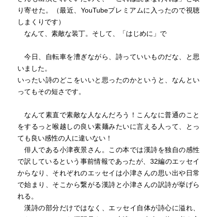
り寄せた。（最近、YouTubeプレミアムに入ったので視聴
しまくりです）
なんて、素敵な装丁。そして、「はじめに」で
今日、自転車を漕ぎながら、詩っていいものだな、と思
いました。
いったい詩のどこをいいと思ったのかというと、なんとい
ってもその短さです。
なんて素直で素敵な人なんだろう！こんなに普通のこと
をするっと喉越しの良い素麺みたいに言える人って、とっ
ても良い感性の人に違いない！
俳人である小津夜景さん。この本では漢詩を独自の感性
で訳しているという事前情報であったが、32編のエッセイ
からなり、それぞれのエッセイは小津さんの思い出や日常
で始まり、そこから繋がる漢詩と小津さんの訳詩が挙げら
れる。
漢詩の部分だけではなく、エッセイ自体が詩心に溢れ、