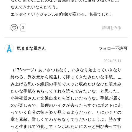
ない。聞いたことのない言葉の使い方に度肝を抜かれた。
なんてきれいなんだろう。
エッセイというジャンルの印象が変わる、名書でした。
3
詳細をみる
気ままな風さん
フォロー不許可
2024.05.11
（176ぺージ）あいさつもなく、いきなり始まっていきなり
終わる、異次元から転生して降ってきたみたいな手紙。こ
み上げる思いを絶頂の手前でスッと収めたひなびた噴水み
たいな手紙をもらってそれを読んでみたいな、と思った。
小津夜景さんと文通出来たら楽しいだろうな。手紙が届く
のが楽しみで、郵便のバイクが去ったらすぐにポストに走
っていく自分の後ろ姿が見えるようだった。とにかくどの
章も素敵。難しくてわからなくてもだいじょうぶ。詩がす
っと生まれて羽化してトンボみたいにスッと飛び去って行