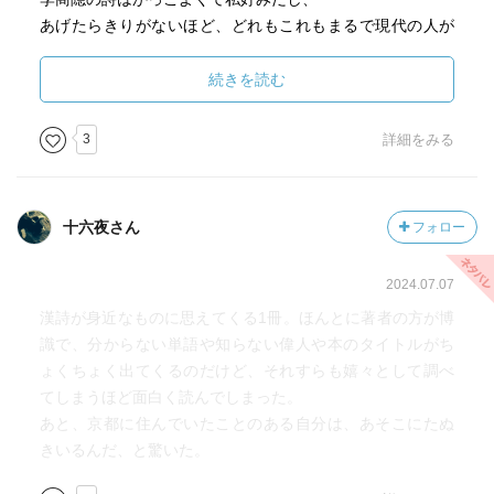
あげたらきりがないほど、どれもこれもまるで現代の人が
語るように、SNSのおしゃれな文章のように、わくわくと
したりきゅんとしたり感情や情景が生き生きと伝わってき
続きを読む
ます。
3
詳細をみる
そしてエッセイで語られるフランスの生活は素敵だし、夜
景さんの言葉や文章の美しいこと。
十六夜さん
フォロー
あまりに楽しくて、訳が素敵で、読む終わってからも何度
もページをめくっては、漢詩を楽しんでいます。
2024.07.07
漢詩が身近なものに思えてくる1冊。ほんとに著者の方が博
識で、分からない単語や知らない偉人や本のタイトルがち
ょくちょく出てくるのだけど、それすらも嬉々として調べ
てしまうほど面白く読んでしまった。
あと、京都に住んでいたことのある自分は、あそこにたぬ
きいるんだ、と驚いた。