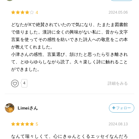
4
2024.05.06
どなたがXで絶賛されていたので気になり、たまたま図書館
で借りました。漢詩に全くの興味がない私に、昔から文字
言葉を使ってその感性を紡いできた詩人への敬意をこの本
が教えてくれました。
小津さんの感性、言葉選び、頷けたと思ったら引き離され
て、とゆらゆらしながら読了。久々楽しく詩に触れること
ができました。
4
詳細をみる
Limeiさん
フォロー
5
2024.08.13
なんて瑞々しくて、心にきゅんとくるエッセイなんだろ