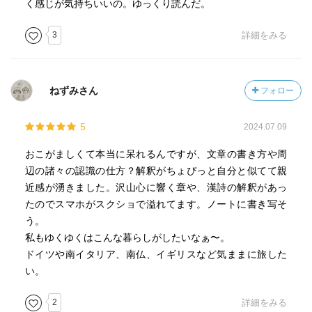
く感じが気持ちいいの。ゆっくり読んだ。
3
詳細をみる
ねずみさん
フォロー
5
2024.07.09
おこがましくて本当に呆れるんですが、文章の書き方や周
辺の諸々の認識の仕方？解釈がちょぴっと自分と似てて親
近感が湧きました。沢山心に響く章や、漢詩の解釈があっ
たのでスマホがスクショで溢れてます。ノートに書き写そ
う。
私もゆくゆくはこんな暮らしがしたいなぁ〜。
ドイツや南イタリア、南仏、イギリスなど気ままに旅した
い。
2
詳細をみる