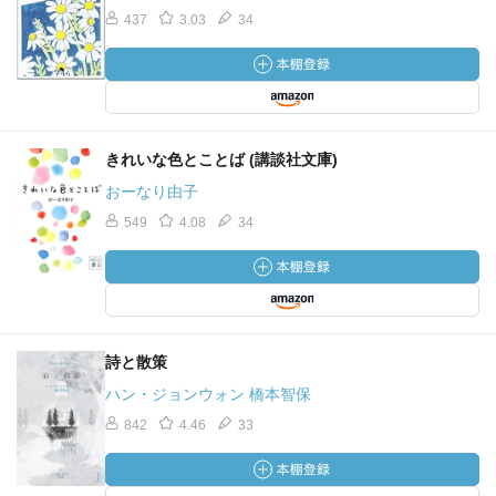
437
3.03
34
きれいな色とことば (講談社文庫)
おーなり由子
549
4.08
34
詩と散策
ハン・ジョンウォン 橋本智保
842
4.46
33