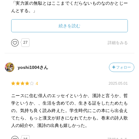
「実力派の無駄とはここまでくだらないものなのかとじー
（以下略）
んとする。」
「わあ、まるでたましいの薬だね。と心の中でつぶやい
小津さんの訳
た。」
続きを読む
どんな人に寒さはいち早く訪れるのか
寒さが早いのは 柴や薪をとる人だ
エッセイでは、作者が公道を裸で歩いて家に帰った話や、
楽に暮らせるあてもなく
27
詳細をみる
洗濯機にお湯を入れてお風呂にしていた話など、さらっと
重いものをかついで運ぶ日々
信じがたいエピソードが紹介されるので驚いた。
山の巌に雲のかかる険しいそば路を行き
割れた甕の口を窓にした貧しい家に帰る
yoshi1004さん
フォロー
母親がブロンドの長い髪を梳かして、ブラシについた毛を
（以下略）
茂みに置き、鳥がその毛を使って作った金色の巣の中に卵
4
2025.05.01
があった話というが素敵だった。
自分も「左遷された」という悲しい身だが、讃岐の貧しい
人々の暮らしを目の当たりにし、エリート官僚には書けな
ニースに住む俳人のエッセイというか、漢詩と言うか、哲
肝心の漢詩では、以下の２つが良かった
い人間的で温かく、悲しい詩だ。こんな漢詩も書かれてい
学というか、、生活を含めての、生きる証をしたためたも
↓
たのだと小津さんが訳してくれなければ、知らなかった。
の。気持ち良く読み終えた。学生時代にこの本にら出会え
『蜘蛛の巣づくりを見る』 島田忠臣
てたら、もっと漢文が好きになれてたかも。巻末の詩人歌
『水中の影』 桑原広田麻呂
漢詩は見た目は四角四面だが、中身は定型ではなく自由
人の紹介や、漢詩の出典も嬉しかった。
詩だと小津さんはおっしゃっている。
この翻訳も素敵
また、小津さんの本業の俳句のような定型詩も「フレー