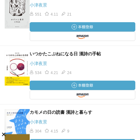
小津夜景
551
4.11
21
いつかたこぶねになる日 漢詩の手帖
小津夜景
534
4.21
24
カモメの日の読書 漢詩と暮らす
小津夜景
304
4.15
9