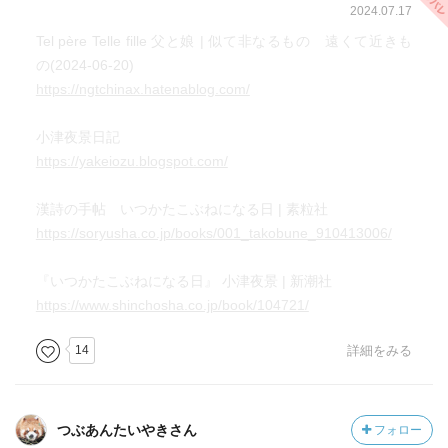
2024.07.17
Tel père Telle fille 父と娘 | 似て非なるもの 遠くて近きも
の(2024-06-20)
https://ngtchinax.hatenablog.com/
小津夜景日記
https://yakeiozu.blogspot.com/
漢詩の手帖 いつかたこぶねになる日 | 素粒社
https://soryusha.co.jp/books/001_takobune_910413006/
『いつかたこぶねになる日』 小津夜景 | 新潮社
https://www.shinchosha.co.jp/book/104721/
14
詳細をみる
つぶあんたいやきさん
フォロー