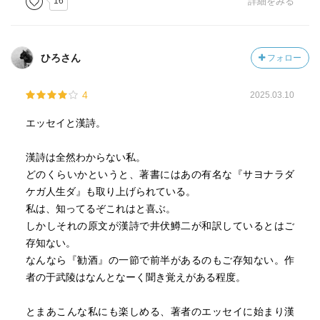
16
詳細をみる
↓
ム」という鋳型にはめるのではなく、「現実」と異なる世
日暮れ 蜘蛛が巣をつくっている
界に逃避するため「フレーム」を通して、その奥に向かっ
目を編むのになぜたった一本の糸を材料とするのだろう
てイメージとかテキストだとか、マテリアルだとかテクニ
ひろさん
フォロー
骨組みがきれいで 君のしわざとは信じがたく
ックとかいったレイアーを重ねていく遊びだと述べられて
織機もつかわずに 誰が引いた糸なのかこれは
いる。
4
2025.03.10
秋の寒さに露をつらねて 珠玉をとおした紐となり
そうか、詩は自由だ。
風の払った花をくっつけ 綾絹の帷みたいにゆれる
そこには言葉の壁や文字の数といった制限はあるけれど、
エッセイと漢詩。
四方に結びついて つゆも獲物を逃さないけれど
その窓から覗きこめば、無限に自由で創造的な世界が広が
殷の湯王を思えば 抜け道を残しておくのが理想だ
っている。と教えていただいた。
漢詩は全然わからない私。
どのくらいかというと、著書にはあの有名な『サヨナラダ
ケガ人生ダ』も取り上げられている。
私は、知ってるぞこれはと喜ぶ。
しかしそれの原文が漢詩で井伏鱒二が和訳しているとはご
存知ない。
なんなら『勧酒』の一節で前半があるのもご存知ない。作
者の于武陵はなんとなーく聞き覚えがある程度。
とまあこんな私にも楽しめる、著者のエッセイに始まり漢