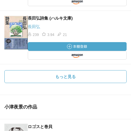
長田弘詩集 (ハルキ文庫)
長田弘
239
3.94
21
もっと見る
小津夜景の作品
ロゴスと巻貝