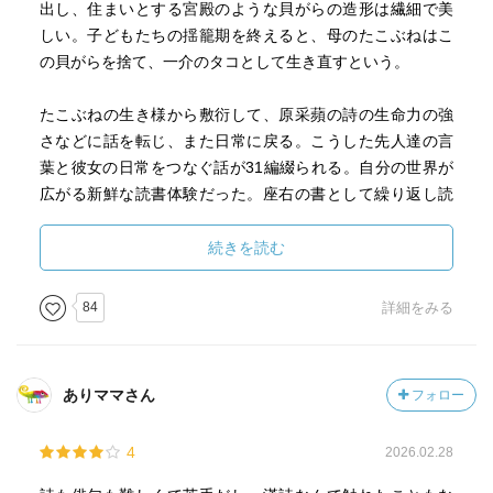
出し、住まいとする宮殿のような貝がらの造形は繊細で美
う詩を思い出された。小津さんの訳したタイトルは「槐
しい。子どもたちの揺籠期を終えると、母のたこぶねはこ
（えんじゅ）の葉のひやむぎ」。槐というのは見たことが
の貝がらを捨て、一介のタコとして生き直すという。
ないが、緑の葉で、それを擦り込んだ冷むぎは夏の風物詩
であり、絶品なのだそうだ。元の漢詩は難しい漢字が多い
たこぶねの生き様から敷衍して、原采蘋の詩の生命力の強
ので、ここには載せないが、小津さんの訳を下に一部掲載
さなどに話を転じ、また日常に戻る。こうした先人達の言
する。
葉と彼女の日常をつなぐ話が31編綴られる。自分の世界が
広がる新鮮な読書体験だった。座右の書として繰り返し読
あおあおとしたのっぽの槐の葉を
みたい。
摘み取って台所にもっていく
続きを読む
近くの市場からつきたての麺が届いたので
槐の葉をすりつぶした滓を練り込む
84
詳細をみる
三本足の鉄釜に入れて強火で茹であげれば
いくらでも食えるし、悩みも消える
箸に照り映えるのはあざやかなエメラルドの
ひやむぎと蘆の芽入りの混ぜごはん
ありママさん
フォロー
歯に触ると麺は雪より冷たくて
これを人に勧めるのは真珠をやるのに等しい
4
2026.02.28
ああ、黄金で飾った駿馬に乗って