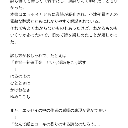
詩も俳句も難しくて苦手だし、漢詩なんて触れたこともな
駆けて駆けて、絢爛の宮殿に捧げてきたい
かった。
（以下略称）
本書はエッセイとともに漢詩が紹介され、小津夜景さんの
素敵な翻訳とともにわかりやすく解説されている。
また、中国人による漢詩だけでなく、日本人による漢詩
それでもよくわからないものもあったけど、わかるものも
も沢山あることを紹介してくれている。菅原道真など平安
いくつかあったので、初めて詩を楽しめたことが嬉しかっ
時代の人から新井白石ら江戸時代、夏目漱石ら近代の人ま
た。
で紹介されている。そして彼らの作った漢詩は「教養の一
環」「理性的」「硬い」といった日本人にとっての漢詩の
訳し方がおしゃれで、たとえば
概念を覆すような自由で私的な感性を伸び伸びと放出させ
「春宵一刻値千金」という漢詩をこう訳す
たものが多いことを紹介して下さっている。
↓
例えば、菅原道真が讃岐の国に左遷された時に作った漢詩
はるのよの
「寒早十首」の中にはこんなものがある
ひとときは
かけねなき
何人寒気早
ゆめごこち
寒早採樵人
未得閑居計
また、エッセイの中の作者の感嘆の表現が豊かで良い
常為重担身
↓
雲巌行処険
「なんて紙ヒコーキの香りのする詩なのだろう。」
甕？入時貧（一部漢字変換出来ず）