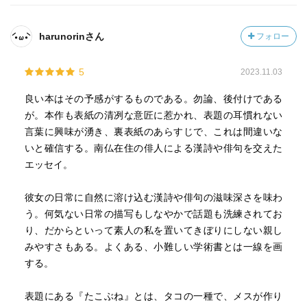
れる。
漢詩を初めから謙虚に「外国語の詩」として捉えた西洋人
harunorinさん
フォロー
の訳詩のなんと瑞々しいこと。例えば、ジャオシェン・ワ
ンという人の訳した李清照の漢詩の中では、「海棠」とい
5
2023.11.03
う花のことを「クラブアップの花」と訳しているそうだ。
クラブアップルの花と言えば、小津さんの中では「赤毛の
良い本はその予感がするものである。勿論、後付けである
アン」のプリンス・エドワード島の「歓びの白い道」にな
が。本作も表紙の清冽な意匠に惹かれ、表題の耳慣れない
るそうだ。そこに気づいて感動する小津さんの感性も素晴
言葉に興味が湧き、裏表紙のあらすじで、これは間違いな
らしいけれど、そこに気づくまでに、漢詩をその熟語の意
いと確信する。南仏在住の俳人による漢詩や俳句を交えた
味や作者の生涯や中国の歴史まで調べて丁寧に読み解く
エッセイ。
「自由きまま」だけではない地道な作業にも素晴らしいと
思った。
彼女の日常に自然に溶け込む漢詩や俳句の滋味深さを味わ
漢詩を読むことは、古道具屋で「掘り出し物」を見つけ
う。何気ない日常の描写もしなやかで話題も洗練されてお
てきて一生懸命磨き、「やっぱり掘り出し物だった！」と
り、だからといって素人の私を置いてきぼりにしない親し
か「外れだったとか」いう気持ちに似ているそうだ。丁寧
みやすさもある。よくある、小難しい学術書とは一線を画
に読み解くと、そこには今を生きる人と変わらない素朴で
する。
瑞々しい感性に出会えるという。
例えば、小津さんはある日、ほうれん草入りのフェット
表題にある『たこぶね』とは、タコの一種で、メスが作り
チーネを作って食べながら、ふと杜甫の「槐葉冷淘」とい