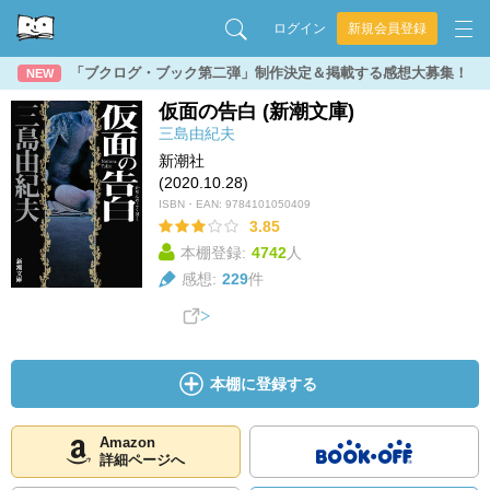
ログイン
新規会員登録
「ブクログ・ブック第二弾」制作決定＆掲載する感想大募集！
NEW
仮面の告白 (新潮文庫)
三島由紀夫
新潮社
(2020.10.28)
ISBN・EAN:
9784101050409
3.85
本棚登録:
4742
人
感想:
229
件
本棚に登録する
Amazon
詳細ページへ