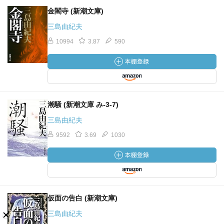
金閣寺 (新潮文庫)
三島由紀夫
10994
3.87
590
潮騒 (新潮文庫 み-3-7)
三島由紀夫
9592
3.69
1030
仮面の告白 (新潮文庫)
三島由紀夫