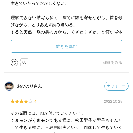
生きていたっておかしくない。
理解できない描写も多く、眉間に皺を寄せながら、首を傾
げながら、とりあえず読み進める。
すると突然、喉の奥の方から、ぐぎゅぐぎゅ、と何か得体
のしれないものが押し寄せてきて、目の前に書かれている
ことを、唐突に理解する。そんな瞬間が複数ある。
続きを読む
「ああ、わかるなぁ」が増えていく。
68
詳細をみる
・彼自身の性的指向と、それが招いた自責の念
P69「私がいつも近江の裸体を見たいと、あれほど激しく希
（ねが）っていたことを」
おびのりさん
フォロー
P107「私にはまるでわからなかった。恋と性慾とがどんな
風にかかわりあうのか、そこのところがどうしてもわから
4
2022.10.25
なかった。運転手の若者の横顔を見る私の視線には、何か
避けがたい・息苦しい・辛い・圧力的なものがあり、貧血
その仮面には、肉が付いているという。
質の令嬢をちらちら見る目には、どこかわざとらしい・人
くまモンがくまモンである様に、松田聖子が聖子ちゃんと
工的な・疲れやすいものがあった。この二つの眼差の関わ
して生きる様に。三島由紀夫という、作家して生きていく
りがわからぬままに、二つの視線は、私の内部に平気で同