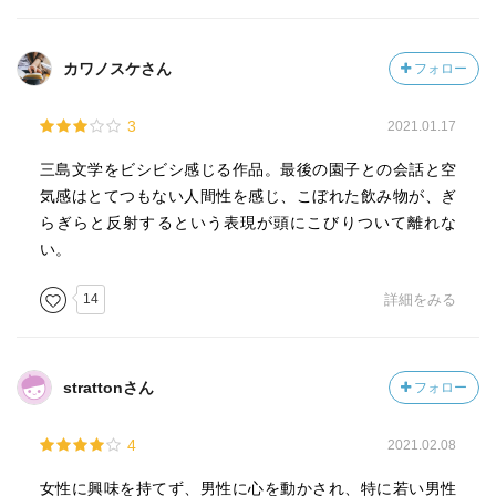
に書くと苦痛でしかなかった。
カワノスケさん
フォロー
嫌になってくると、三島の文体にだけ注目して文字をたど
ったのだが、何となく既視感があった。それで思い当たっ
3
2021.01.17
たのが、１９世紀後半から２０世紀前半に書かれたフラン
ス語の文章だ。
三島文学をビシビシ感じる作品。最後の園子との会話と空
気感はとてつもない人間性を感じ、こぼれた飲み物が、ぎ
特徴としては、例えば、il est 形容詞 que……で始まり、１
らぎらと反射するという表現が頭にこびりついて離れな
文が長々と続き、ときに仮定法を多用し、比喩も多く
い。
（comme〜）、そしてよくあるように、ある名詞を修飾す
る形容詞が３つセットで用いられる（三島はナカグロを使
14
詳細をみる
ってそれを連ねるのが特徴）。
三島の小説がフランスでわりと受け入れられた理由のひと
strattonさん
フォロー
つはここにあったのか！と膝を打った。三島の作品を逆に
フランス語に移し替えても何ら違和感はない。
4
2021.02.08
この三島の文体は、この当時のフランス語の、とくに饒舌
女性に興味を持てず、男性に心を動かされ、特に若い男性