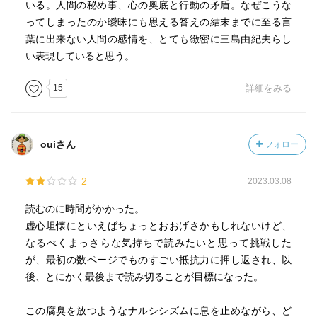
いる。人間の秘め事、心の奥底と行動の矛盾。なぜこうな
ってしまったのか曖昧にも思える答えの結末までに至る言
葉に出来ない人間の感情を、とても緻密に三島由紀夫らし
い表現していると思う。
15
詳細をみる
ouiさん
フォロー
2
2023.03.08
読むのに時間がかかった。
虚心坦懐にといえばちょっとおおげさかもしれないけど、
なるべくまっさらな気持ちで読みたいと思って挑戦した
が、最初の数ページでものすごい抵抗力に押し返され、以
後、とにかく最後まで読み切ることが目標になった。
この腐臭を放つようなナルシシズムに息を止めながら、ど