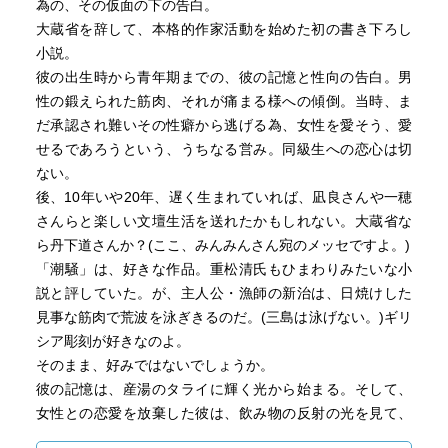
為の、その仮面の下の告白。
居し、こだわりなく共在した」
大蔵省を辞して、本格的作家活動を始めた初の書き下ろし
P141「他の青年ならどう感じるだろう、正常な人間ならど
小説。
う感じるだろうという強迫観念が私を責め立て、私が確実
彼の出生時から青年期までの、彼の記憶と性向の告白。男
に得たと思った幸福の一トかけらをも、忽（たちま）ちば
性の鍛えられた筋肉、それが痛まる様への傾倒。当時、ま
らばらにしてしまうのであった」
だ承認され難いその性癖から逃げる為、女性を愛そう、愛
P192「人生の数学を、私は私なりに、皆と同じ演繹法で解
せるであろうという、うちなる営み。同級生への恋心は切
いてゆけばよかったんだ。私が半分小賢しかったのが何よ
ない。
り悪かったんだ。私一人が帰納法に依ったばかりにしくじ
後、10年いや20年、遅く生まれていれば、凪良さんや一穂
ったんだ」
さんらと楽しい文壇生活を送れたかもしれない。大蔵省な
P212「苦しみはこう告げるのである。『お前は人間ではな
ら丹下道さんか？(ここ、みんみんさん宛のメッセですよ。)
いのだ。お前は人交わりのならない身だ。お前は人間なら
「潮騒」は、好きな作品。重松清氏もひまわりみたいな小
ぬ何か奇妙に悲しい生物だ』」
説と評していた。が、主人公・漁師の新治は、日焼けした
見事な筋肉で荒波を泳ぎきるのだ。(三島は泳げない。)ギリ
・戦争のこと
シア彫刻が好きなのよ。
P110「戦争がわれわれに妙に感傷的な成長の仕方を教え
そのまま、好みではないでしょうか。
た。それは二十代で人生を断ち切って考えることだった」
彼の記憶は、産湯のタライに輝く光から始まる。そして、
P176「結婚という些細な幸福も、戦争の激化のおかげで、
女性との恋愛を放棄した彼は、飲み物の反射の光を見て、
在り得ないような錯覚がしていただけだ」
小説はラストとなる。ここは、反射の光が彼のこれからを