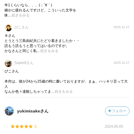
年1くらいなら、、、(；´∀｀)
確かに疲れるんですけど、こういった文学を
体...
続きをみる
エピローグ
ぴこさん
2025.11.27
『仮面の告白』という題名は、
８さん
正に言い得て妙である
とうとう三島由紀夫にたどり着きましたか・・
読もう読もうと思ってはいるのですが。
かなさんと同じく私...
続きをみる
世には、そういう性癖であることを察知させずに、
読者にはそう告白しているからである
Super8さん
2025.11.27
ぴこさん
また、同性愛やマイノリティを描くということが、
本作は、彼が24から25歳の時に書いておりますが、まぁ、ハッキリ言って大
崇高だとか文学的だとは、露とも思わないが
人
彼はそういったチッポケな概念を軽く凌駕している
なんか色々達観しちゃってま...
続きをみる
それは、亜流を寄せ付けない、圧倒的な文体であり彼が持
っている孤高の文学が成せる技なのか!?
yukimisakeさん
フォロー
追随者は、三島的な模倣やなぞることは出来ても
決して追い越すことはないのだろう
5
2024.05.05