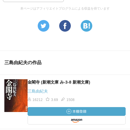
本ページはアフィリエイトプログラムによる収益を得ています
三島由紀夫の作品
金閣寺 (新潮文庫 み-3-8 新潮文庫)
三島由紀夫
16212
3.69
1508