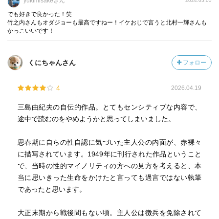
yukimisakeさん
2024.05.05
ての時代という点。
でも好きで良かった！笑
当時は同性愛者への当たりが相当にきつい筈です。そんな
竹之内さんもオダジョーも最高ですねー！イケおじで言うと北村一輝さんも
中を男が好きというだけではなく、死んだ男にまで欲情す
かっこいいです！
るとなるとこれはもうバレたら世にも恐ろしい事になるの
では…
くにちゃんさん
フォロー
勿論、主人公はそんな性的嗜好はひた隠し、女性と恋に落
ちる事も出来ました。
4
2026.04.19
友人の草野の妹の園子です。
三島由紀夫の自伝的作品。とてもセンシティブな内容で、
途中で読むのをやめようかと思ってしまいました。
主人公は初恋の近江に対して不思議な嫉妬心も持っていま
した。自身の身体を鏡に写してみると、憧れの男達とは全
思春期に自らの性自認に気づいた主人公の内面が、赤裸々
く違う貧相な身体。己にがっかりしていたので、もしかす
に描写されています。1949年に刊行された作品ということ
ると病弱さ故の憧れを同性愛と勘違いしているのでは？
で、当時の性的マイノリティの方への見方を考えると、本
園子と出会い本当は異性愛者だと気付くのでは？と思って
当に思いきった生命をかけたと言っても過言ではない執筆
いたのですが、そんな事は無かった。
であったと思います。
恋人のような関係を続け、実際に会いたいとも思ってはい
大正末期から戦後間もない頃。主人公は徴兵を免除されて
た主人公ですが、初めて園子と接吻した時に「あ、やっぱ