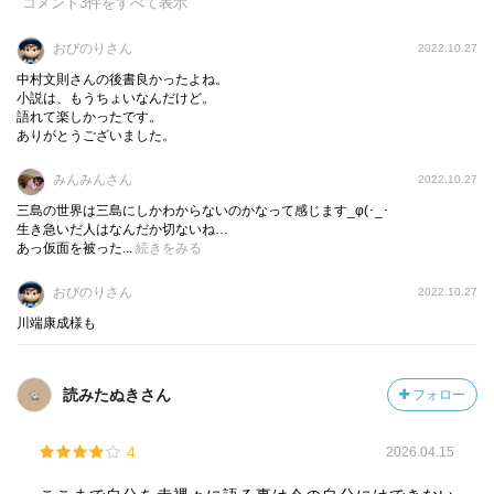
コメント
3
件をすべて表示
この作品が世に出た時いったい何人の人達が本当の意味で
おびのりさん
2022.10.27
理解したのだろう。
中村文則さんの後書良かったよね。
小説は、もうちょいなんだけど。
語れて楽しかったです。
仮面を被り自らの人生を演出し続け、死に様まで三島由紀
ありがとうございました。
夫を演じたのかな…と思ってしまう。
みんみんさん
2022.10.27
解説？考察？が御三方載ってました。
三島の世界は三島にしかわからないのかなって感じます_φ(･_･
中村文則氏の解釈がわたし的にはベスト‼︎
生き急いだ人はなんだか切ないね…
あっ仮面を被った...
続きをみる
大好きだった三輪さんに
おびのりさん
2022.10.27
「僕は友達いないんだよ」と笑った三島
川端康成様も
割腹自殺の何日か前に三輪さんの楽屋に300本の薔薇の花束
を持ってひっそりお別れに来た三島
読みたぬきさん
フォロー
「潮騒」のような恋愛がしたかったんだろうな…
4
2026.04.15