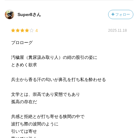
現代において、「命の重み・尊さ」については言うまでも
ないことだけれど、戦時中の当時は、そもそもの「命の尊
Super8さん
フォロー
さ」の、「尊い」という言葉の意味合いを、異なって解釈
していたのだろう。
4
2025.11.18
自責の念を抱える彼の死への感覚はたぶん、彼と同じ時代
を生きている人とのそれとも異なっているのだろう。この
プロローグ
ことも、三島を苦しめた要因の一つのように感じている。
うまく伝わるかな。自分でもこれで合っているのか分から
汚穢屋（糞尿汲み取り人）の紺の股引の姿に
なくなってきた。
ときめく欲求
そして、最大の衝撃は、この作品が出版された時彼はたっ
兵士から香る汗の匂いが鼻孔を打ち私を酔わせる
たの24歳だったことである。
文学とは、崇高であり変態でもあり
2022年早々ヘビーな読書ではあったけれど、この作品をき
孤高の存在だ
ちんと最後まで読めたってだけで、かなり満たされた。
次は、三島由紀夫つながりで第33回三島由紀夫賞を受賞し
共感と拒絶とが打ち寄せる狭間の中で
た作品、宇佐見りんさんの「かか」を読む。
波打ち際の波間のように
引いては寄せ