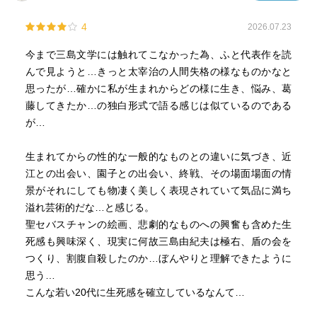
い面ばかりを味わってきた人物には、決して書けない文章
身の人生込みで凄い作品なのではないかと、暫く表紙をじ
4
2026.07.23
だと思いました。
っと見つめてしまう深夜24時なのでした。
(2026.4.11読了)
今まで三島文学には触れてこなかった為、ふと代表作を読
おびのりさん、かなり重たかったのに芸術作品を鑑賞した
んで見ようと…きっと太宰治の人間失格の様なものかなと
気分になりました！
思ったが…確かに私が生まれからどの様に生き、悩み、葛
『禁色』も楽しみです♪
藤してきたか…の独白形式で語る感じは似ているのである
が…
余談シリーズ。
最近沼落ちオススメ作品を読んでいてふと思った事が。
生まれてからの性的な一般的なものとの違いに気づき、近
男性が男性を好きになる時も、異性愛者と同じで好みの容
江との出会い、園子との出会い、終戦、その場面場面の情
姿とか性格とか人によって違うんだろうな、と思うとやっ
景がそれにしても物凄く美しく表現されていて気品に満ち
ぱり人間て不思議な生き物ですよね。
溢れ芸術的だな…と感じる。
動物みたいに簡単に行かない所が。
聖セバスチャンの絵画、悲劇的なものへの興奮も含めた生
好みのタイプって全てを具現化すると案外凄い事になって
死感も興味深く、現実に何故三島由紀夫は極右、盾の会を
たりして。
つくり、割腹自殺したのか…ぼんやりと理解できたように
思う…
こんな若い20代に生死感を確立しているなんて…