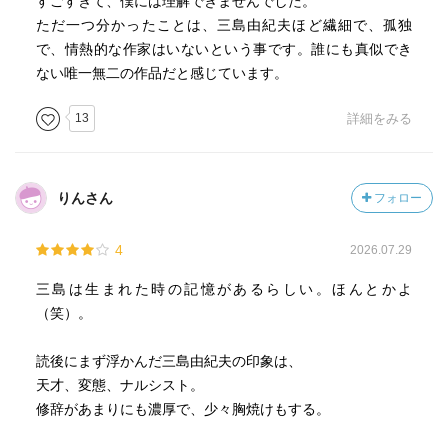
すごすぎて、僕には理解できませんでした。
ただ一つ分かったことは、三島由紀夫ほど繊細で、孤独
で、情熱的な作家はいないという事です。誰にも真似でき
ない唯一無二の作品だと感じています。
13
詳細をみる
りんさん
フォロー
4
2026.07.29
三島は生まれた時の記憶があるらしい。ほんとかよ
（笑）。
読後にまず浮かんだ三島由紀夫の印象は、
天才、変態、ナルシスト。
修辞があまりにも濃厚で、少々胸焼けもする。