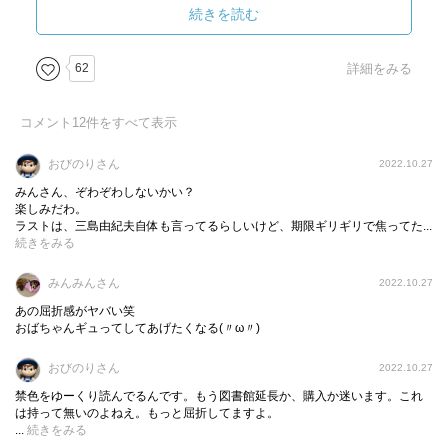
P201「戦争が勝とうと負けようと、そんなことは私にはど
表現したと思うんだけど。どうだろう？太陽は似合わない
続きを読む
うでもよかったのだ。私はただ生れ変わりたかったのだ」
よ、みたいな。
告白した事で、終わりではなく彼の人生が始まる。
62
詳細をみる
・死のこと
P119「空襲を人一倍おそれているくせに、同時に私は何か
コメント
甘い期待で死を待ちかねてもいた」
12
件をすべて表示
P128「私が求めていたものは何か天然自然の自殺であっ
おびのりさん
2022.10.27
た」
みんさん、ぞわぞわしないかい？
P129「私は自分を『死』に見捨てられた人間だと感じるこ
楽しみだわ。
とのほうを好んだ」
ラストは、三島由紀夫自体も言ってるらしいけど、期限ギリギリで焦ってた...
続きをみる
彼の死への思いと戦争の存在。
みんみんさん
2022.10.27
死というものに対して、戦争というものに対して、「常に
あの屈折感がヤバい笑
こう思う」という軸のようなものはなかったのかもしれな
おばちゃんギュってしてあげたくなる(〃ω〃)
い。それは流動的に、変容していたのかもしれない。ある
時は戦死を願い、ある時は戦死をおそれる。それは彼の中
おびのりさん
2022.10.27
でも、うまく答えを出せなかった問題かもしれない。考え
禁色をゆーくり読んでるんです。もう図書館延長か、購入か迷います。これ
ているうちに、サイレンが鳴り、防空壕へ行ったり招集さ
は持って無いのよねえ。もっと屈折してますよ。
...
続きをみる
れたり。そんな時代だったのだと思う。