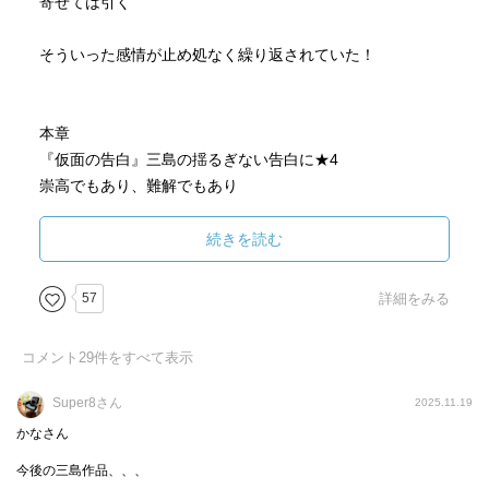
寄せては引く
そういった感情が止め処なく繰り返されていた！
本章
『仮面の告白』三島の揺るぎない告白に★4
崇高でもあり、難解でもあり
日本文学とはこうも孤高の存在なのか！
もどかしさ、狂おしいさ、やるせなさ
続きを読む
その吐き出す出口が見当たらずカタルシスが得られない
逆に捌け口を内面に放出するのがこの文学における
57
詳細をみる
カタルシスなのか!?
コメント
29
件をすべて表示
兎にも角にも、戦後間もない時代と25歳という
年齢でのこの文体とカミングアウトに
Super8さん
2025.11.19
アッパレと云いたい!
かなさん
今後の三島作品、、、
天才である！