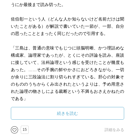
うにか最後まで読み切った。
佐伯彰一という人（どんな人か知らないけど名前だけは聞
いたことがある）が解説で書いていた一節が、一部、自分
の思ったこととまったく同じだったので引用する。
「三島は、普通の意味でもじつに頭脳明晰、かつ理詰めな
構成家、論理家であったが、とくにその評論を読み、座談
に接していて、法科論理という感じを受けたことが幾度も
あった。……その手腕の鮮やかさにおどろきながら、一切
が余りに三段論法に割り切られすぎている。肝心の対象そ
のもののうちからくみ出されたというよりは、予め用意さ
れた論理の物さしによる裁断という不満もおさえかねたの
である」
そう、まず形式がある。まるで腐臭にふたをするためであ
続きを読む
るかのような型がある。そして表現はわりと陳腐。この陳
腐さが"仮面"ということなのだろうか。
15
詳細をみる
ともかくそのような文章が延々３分の２くらい続く。率直