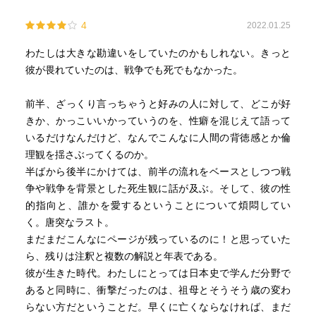
4
2022.01.25
わたしは大きな勘違いをしていたのかもしれない。きっと
彼が畏れていたのは、戦争でも死でもなかった。
前半、ざっくり言っちゃうと好みの人に対して、どこが好
きか、かっこいいかっていうのを、性癖を混じえて語って
いるだけなんだけど、なんでこんなに人間の背徳感とか倫
理観を揺さぶってくるのか。
半ばから後半にかけては、前半の流れをベースとしつつ戦
争や戦争を背景とした死生観に話が及ぶ。そして、彼の性
的指向と、誰かを愛するということについて煩悶してい
く。唐突なラスト。
まだまだこんなにページが残っているのに！と思っていた
ら、残りは注釈と複数の解説と年表である。
彼が生きた時代。わたしにとっては日本史で学んだ分野で
あると同時に、衝撃だったのは、祖母とそうそう歳の変わ
らない方だということだ。早くに亡くならなければ、まだ