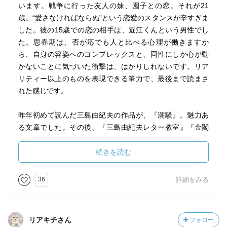
います。戦争に行った友人の妹、園子との恋。それが21
り違うわ」と確信してしまう主人公。
歳。“愛さなければならぬ”という恋愛のスタンスが辛すぎま
彼女と結婚するだろうと言う周りの期待から逃げたくて、
した。彼の15歳での恋の相手は、近江くんという男性でし
最終的に戦争で死ねばこの難しい関係を終わらす事が出来
た。思春期は、否が応でも人と比べる心理が働きますか
る。とまで思い込むように。
ら、自身の容姿へのコンプレックスと、同性にしか心が動
かないことに気づいた衝撃は、はかりしれないです。リア
この2人がどうなったのか。気になる方には是非ともお読み
リティー以上のものを表現できる筆力で、最後まで読まさ
頂きたいのですが、このお話は書く人によっては単なる暗
れた感じです。
い、何を言ってるのか分からないお話になってしまう危険
な香りがしています。それなのに、この葛藤と軽い希死念
昨年初めて読んだ三島由紀夫の作品が、『潮騒』。魅力あ
慮と言うか死生観をこんなにドラマティックに書ける三島
る文章でした。その後、『三島由紀夫レター教室』『金閣
さんの才能っぷり。イケメンだし(関係ないけど )
寺』と読みました。『三島由紀夫レター教室』は本質をつ
いている部分が多く『金閣寺』は、かなり強烈でした。
続きを読む
異性愛者としての仮面を被った本作の主人公ですが、後に
『金閣寺』で印象に残るのが障害を抱えた登場人物の内面
三島さんご本人は憧れていた筋肉質の男へと自身を鍛え上
(特に鬱屈した部分)の描き方でした。どうしてここまで書け
げ、そして最後には妄想していた男達のように自害して血
36
詳細をみる
るのか、三島由紀夫という作家はどういう人物なのかと思
を流す…。
いました。今回『仮面の告白』を読み、三島由紀夫自身が
これが自伝だとしたら、仮面を本物の顔にしてしまったよ
苦悩を抱えていたことを知り、彼だからこそ深層心理まで
うに思えます。
リアキチさん
フォロー
掘り下げた描写ができるのだと腑に落ちました。人生の良
これを考えると感慨深いですし、この作品は三島さんご自