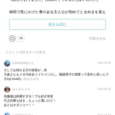
そう思った!!!
病弱で死にかけた事のある主人公が初めてときめきを覚え
どの口が言うかと、お叱りを受けそうだが
たのはなんと糞尿汲取人の若者。更にジャンヌダルクの絵
読みやすい（エンタメ度の高い）亜流を読みたい
本を見て胸キュンしていたら、実は女だと知ってガック
続きを読む
リ。
そうも思った(¯―¯٥)V
裸の上半身に矢が刺さった殉教者『聖セバスチャン』の絵
39
詳細をみる
を見て自慰を覚えたのが13歳。女装して家でキャッキャウ
あっ、おび様の読め指令発令で読んでおります(^o^;
フフする背徳的な遊びもしちゃう。
コメント
13
件をすべて表示
筋肉質な若者が死んで行く姿を1人妄想する、そんな彼の初
恋は体型に恵まれた級友の近江。
yukimisakeさん
2024.05.05
そしてお姉さま方の仮面が…笑
こう書くとどんな変態ワールドが展開されるんだと思われ
大倉さんもメガネ似合うイケメンだし、眼鏡男子の需要って意外と高いんで
すね(-⊡ω⊡)...
続きをみる
る方もいらっしゃるでしょうが、これが本当に芸術的なん
です。再度書きますが美しい。
みんみんさん
2024.05.05
男の脇毛をあんなに綺麗に書く人が他にいるでしょうか？
佐藤健は綺麗すぎる！でも好き笑笑
思わず爽やかな草原か何かと勘違いしそうになりました
竹之内豊も好き…ちょっと濃いけど！
よ。
あとはオダジョー！！
そして驚くのが、お話の舞台が戦争中期から終わりにかけ