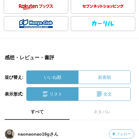
感想・レビュー・書評
並び替え:
いいね順
新着順
表示形式:
リスト
全文
すべて
ネタバレ
naonaonao16gさん
フォロー