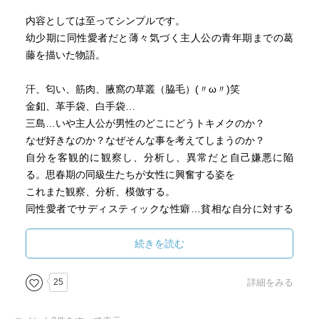
内容としては至ってシンプルです。
幼少期に同性愛者だと薄々気づく主人公の青年期までの葛
藤を描いた物語。
汗、匂い、筋肉、腋窩の草叢（脇毛）(〃ω〃)笑
金釦、革手袋、白手袋…
三島…いや主人公が男性のどこにどうトキメクのか？
なぜ好きなのか？なぜそんな事を考えてしまうのか？
自分を客観的に観察し、分析し、異常だと自己嫌悪に陥
る。思春期の同級生たちが女性に興奮する姿を
これまた観察、分析、模倣する。
同性愛者でサディスティックな性癖…貧相な自分に対する
コンプレックス、美しいものへの異常とも言える執着…や
っかいな人(￣▽￣)笑
続きを読む
頭脳明晰ですからね…
25
詳細をみる
たくさんの仮面を貼り付けすぎて苦しかっただろうなぁと
面倒臭いけど愛おしくなる笑