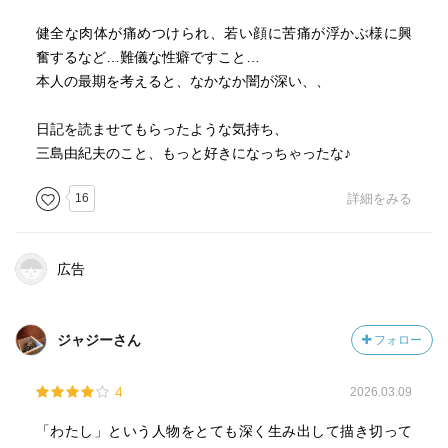
健全な肉体が痛めつけられ、若い顔に苦痛が浮かぶ様に興
奮するなど…難儀な性癖ですこと…
本人の最期を考えると、なかなか闇が深い、、
日記を読ませてもらったような気持ち、
三島由紀夫のこと、もっと好きになっちゃったな♪
16
詳細をみる
広告
ジャジーさん
フォロー
4
2026.03.09
「わたし」という人物をとても深く生み出して描き切って