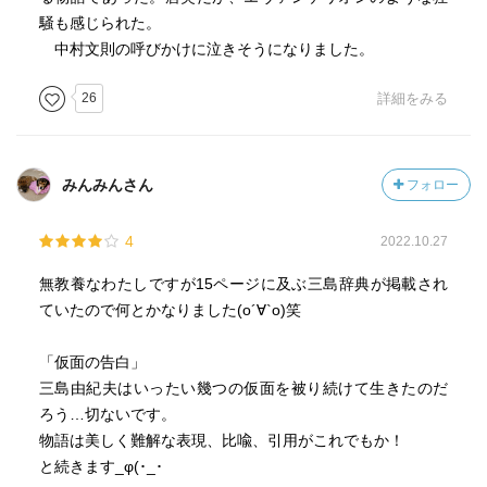
騒も感じられた。
中村文則の呼びかけに泣きそうになりました。
26
詳細をみる
みんみんさん
フォロー
4
2022.10.27
無教養なわたしですが15ページに及ぶ三島辞典が掲載され
ていたので何とかなりました(о´∀`о)笑
「仮面の告白」
三島由紀夫はいったい幾つの仮面を被り続けて生きたのだ
ろう…切ないです。
物語は美しく難解な表現、比喩、引用がこれでもか！
と続きます_φ(･_･