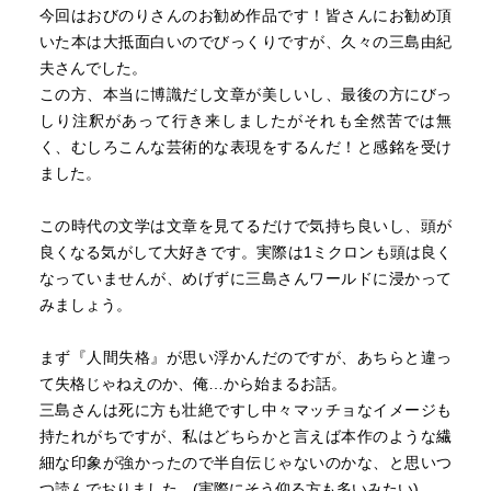
今回はおびのりさんのお勧め作品です！皆さんにお勧め頂
いた本は大抵面白いのでびっくりですが、久々の三島由紀
あたかも白昼夢の中で繰り広げられたかのような
夫さんでした。
幻想的なこの告白に感服せざる負えない
この方、本当に博識だし文章が美しいし、最後の方にびっ
しり注釈があって行き来しましたがそれも全然苦では無
く、むしろこんな芸術的な表現をするんだ！と感銘を受け
今尚、語り継がれる所以は、処女作である本作に
ました。
既に存在してたのかもしれない!!!
この時代の文学は文章を見てるだけで気持ち良いし、頭が
良くなる気がして大好きです。実際は1ミクロンも頭は良く
なっていませんが、めげずに三島さんワールドに浸かって
みましょう。
完
まず『人間失格』が思い浮かんだのですが、あちらと違っ
て失格じゃねえのか、俺…から始まるお話。
あとがき
三島さんは死に方も壮絶ですし中々マッチョなイメージも
持たれがちですが、私はどちらかと言えば本作のような繊
疲れた、只々疲れた
細な印象が強かったので半自伝じゃないのかな、と思いつ
読了した刹那
つ読んでおりました。(実際にそう仰る方も多いみたい)