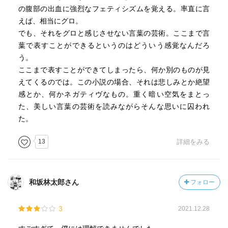
な文章を日本語に移し替える際に、理想的な文体だと思っ
の腹部の出血に強烈なフェティシズムを覚える。率直に言
た。本書を翻訳書と想定して読んだ場合、非常に文章は巧
えば、相当にグロ。
い。ここは参考にできそう。
でも、それをグロと感じさせない言葉の芸術。ここまで言
葉で表すことができるというのはどういう感覚なんだろ
あと２点わりと良かった点を挙げるなら、
う。
敗戦前後の様子にまつわる明晰な描写は文字通りリアルで
ここまで表すことができてしまったら、何か別のものが見
読ませた。
えてくるのでは。この小説の場合、それは悲しみとか絶望
それから、前半3分の２はカットしたい気持ちだけど、終盤
感とか、何かネガティヴなもの。重く暗い空気をまとっ
になってようやく動きが出てくる。ここもようやく、小説
た、美しい言葉の芸術を読みながらそんな思いに囚われ
が始まった、という感じがした（と思ったらすぐに終わっ
た。
てしまうのだけど）。
13
詳細をみる
和坂林太郎さん
フォロー
3
2021.12.28