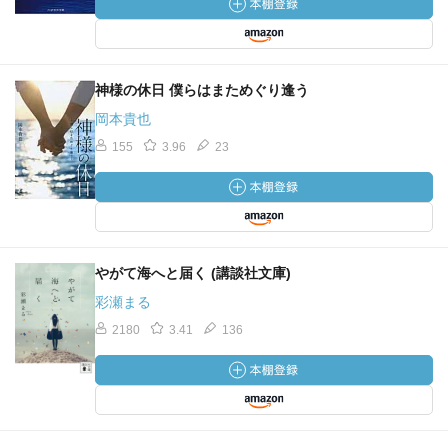
神様の休日 僕らはまためぐり逢う
岡本貴也
155
3.96
23
やがて海へと届く (講談社文庫)
彩瀬まる
2180
3.41
136