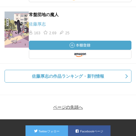
常盤団地の魔人
佐藤厚志
163
2.69
25
佐藤厚志の作品ランキング・新刊情報
ページの先頭へ
Twitterフォロー
Facebookページ