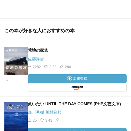
この本が好きな人におすすめの本
荒地の家族
佐藤厚志
2282
3.22
280
救いたい UNTIL THE DAY COMES (PHP文芸文庫)
森川秀樹 川村隆枝
25
3.43
4