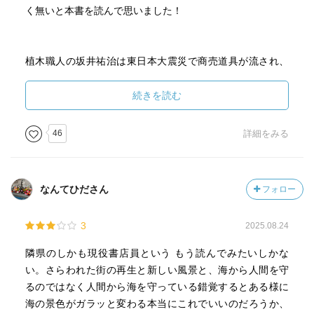
く無いと本書を読んで思いました！
植木職人の坂井祐治は東日本大震災で商売道具が流され、
その二年後妻をインフルエンザで失う・・・
その後再婚するものの・・・
続きを読む
祐治は肉体を酷使する事で仕事に没頭する。
息子との関係はイマイチで何をどうしていたらと悩
46
詳細をみる
む・・・
仕事に没頭しながら悩み続ける男の物語。
なんてひださん
フォロー
舞台となる亘理町には郷土料理の【はらこ飯】がありま
3
2025.08.24
す！
本書を秋口までに読み終えて是非【はらこ飯】をご堪能く
隣県のしかも現役書店員という もう読んでみたいしかな
ださい！
い。さらわれた街の再生と新しい風景と、海から人間を守
るのではなく人間から海を守っている錯覚するとある様に
海の景色がガラッと変わる本当にこれでいいのだろうか、