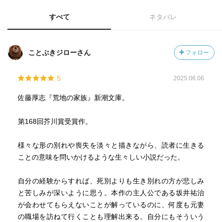
すべて
ネタバレ
ことぶきジローさん
フォロー
5
2025.06.06
佐藤厚志『荒地の家族』新潮文庫。
第168回芥川賞受賞作。
様々な形の別れや喪失を淡々と描きながら、読者に生きる
ことの意味を問いかけるような生々しい小説だった。
自分の経験からすれば、死別よりも生き別れの方が悲しみ
と苦しみが深いように思う。本作の主人公である坂井祐治
が会わせてもらえないことが解っているのに、何度も元妻
の職場を訪ねて行くことも理解出来る。自分にもそういう