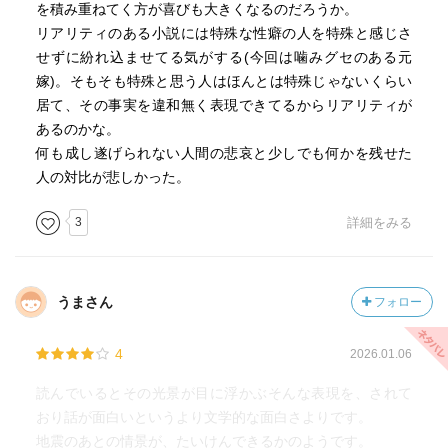
を積み重ねてく方が喜びも大きくなるのだろうか。
リアリティのある小説には特殊な性癖の人を特殊と感じさ
せずに紛れ込ませてる気がする(今回は噛みグセのある元
嫁)。そもそも特殊と思う人はほんとは特殊じゃないくらい
居て、その事実を違和無く表現できてるからリアリティが
あるのかな。
何も成し遂げられない人間の悲哀と少しでも何かを残せた
人の対比が悲しかった。
3
詳細をみる
うまさん
フォロー
4
2026.01.06
読んでいるとその光景が目に浮かぶそんな表現を、されて
おり話が面白いというより文学的な面白さよりです。
地震のあとの情景が、たいけんできるかのようです。