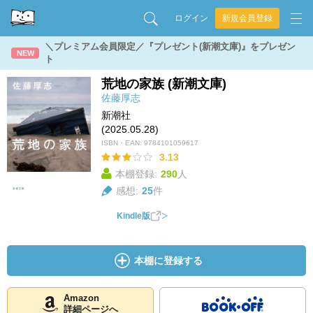
ログイン
新規会員登録
＼プレミアム会員限定／『プレゼント(新潮文庫)』をプレゼン
NEW
ト
荒地の家族 (新潮文庫)
佐藤厚志
新潮社
(2025.05.28)
ISBN・EAN:
9784101059617
3.13
本棚登録:
290
人
感想:
25
件
Kindle版
本棚に登録する
Amazon
詳細ページへ