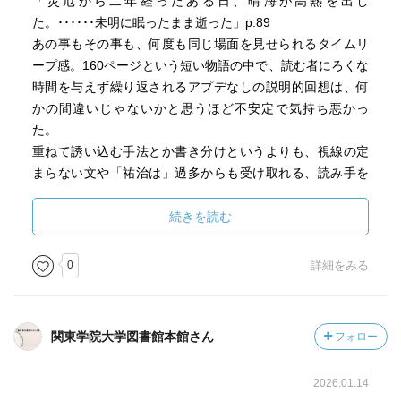
「災厄から二年経ったある日、晴海が高熱を出し
た。･･････未明に眠ったまま逝った」p.89
あの事もその事も、何度も同じ場面を見せられるタイムリ
ープ感。160ページという短い物語の中で、読む者にろくな
時間を与えず繰り返されるアプデなしの説明的回想は、何
かの間違いじゃないかと思うほど不安定で気持ち悪かっ
た。
重ねて誘い込む手法とか書き分けというよりも、視線の定
まらない文や「祐治は」過多からも受け取れる、読み手を
信頼しきれていないんだなという印象。もしかしたら読み
手だけじゃなく、ご自身のことも信じきれていないので
続きを読む
は、なんて想像してしまうほど。
0
詳細をみる
こんなに何度も何度も同じことを言われながら「いちばん
伝えたかったこと」がよくわからないのが残念だ。
関東学院大学図書館本館さん
フォロー
2022年下半期 芥川賞受賞作。
苦悩も絶望も美しい日本語で紡いでしまう芥川龍之介な
2026.01.14
ら、これをどう読んだのか。幽霊には喜んだはず。