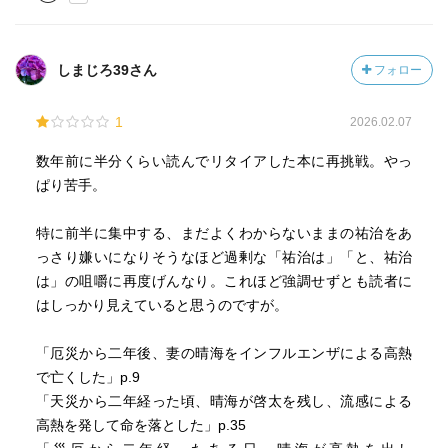
しまじろ39さん
フォロー
1
2026.02.07
数年前に半分くらい読んでリタイアした本に再挑戦。やっ
ぱり苦手。
特に前半に集中する、まだよくわからないままの祐治をあ
っさり嫌いになりそうなほど過剰な「祐治は」「と、祐治
は」の咀嚼に再度げんなり。これほど強調せずとも読者に
はしっかり見えていると思うのですが。
「厄災から二年後、妻の晴海をインフルエンザによる高熱
で亡くした」p.9
「天災から二年経った頃、晴海が啓太を残し、流感による
高熱を発して命を落とした」p.35