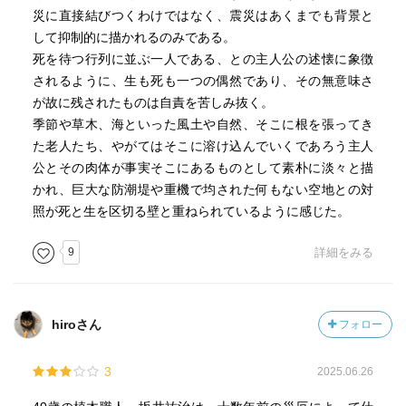
災に直接結びつくわけではなく、震災はあくまでも背景と
して抑制的に描かれるのみである。
死を待つ行列に並ぶ一人である、との主人公の述懐に象徴
されるように、生も死も一つの偶然であり、その無意味さ
が故に残されたものは自責を苦しみ抜く。
季節や草木、海といった風土や自然、そこに根を張ってき
た老人たち、やがてはそこに溶け込んでいくであろう主人
公とその肉体が事実そこにあるものとして素朴に淡々と描
かれ、巨大な防潮堤や重機で均された何もない空地との対
照が死と生を区切る壁と重ねられているように感じた。
9
詳細をみる
hiroさん
フォロー
3
2025.06.26