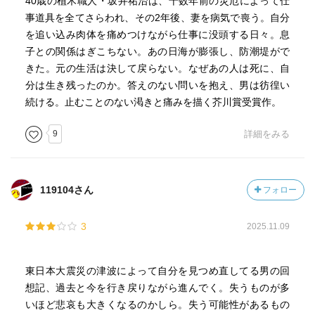
40歳の植木職人・坂井祐治は、十数年前の災厄によって仕
事道具を全てさらわれ、その2年後、妻を病気で喪う。自分
を追い込み肉体を痛めつけながら仕事に没頭する日々。息
子との関係はぎこちない。あの日海が膨張し、防潮堤がで
きた。元の生活は決して戻らない。なぜあの人は死に、自
分は生き残ったのか。答えのない問いを抱え、男は彷徨い
続ける。止むことのない渇きと痛みを描く芥川賞受賞作。
9
詳細をみる
119104さん
フォロー
3
2025.11.09
東日本大震災の津波によって自分を見つめ直してる男の回
想記、過去と今を行き戻りながら進んでく。失うものが多
いほど悲哀も大きくなるのかしら。失う可能性があるもの