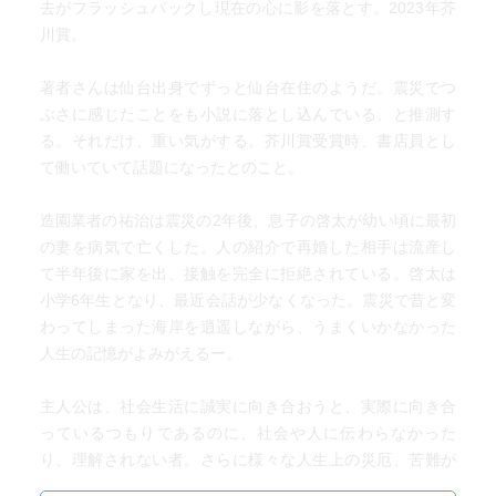
去がフラッシュバックし現在の心に影を落とす。2023年芥
川賞。
著者さんは仙台出身でずっと仙台在住のようだ。震災でつ
ぶさに感じたことをも小説に落とし込んでいる、と推測す
る。それだけ、重い気がする。芥川賞受賞時、書店員とし
て働いていて話題になったとのこと。
造園業者の祐治は震災の2年後、息子の啓太が幼い頃に最初
の妻を病気で亡くした。人の紹介で再婚した相手は流産し
て半年後に家を出、接触を完全に拒絶されている。啓太は
小学6年生となり、最近会話が少なくなった。震災で昔と変
わってしまった海岸を逍遥しながら、うまくいかなかった
人生の記憶がよみがえるー。
主人公は、社会生活に誠実に向き合おうと、実際に向き合
っているつもりであるのに、社会や人に伝わらなかった
り、理解されない者。さらに様々な人生上の災厄、苦難が
降り掛かりもがいている人間だ。