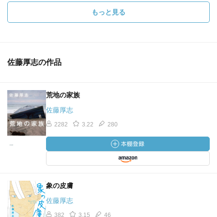
もっと見る
佐藤厚志の作品
荒地の家族
佐藤厚志
2282
3.22
280
象の皮膚
佐藤厚志
382
3.15
46