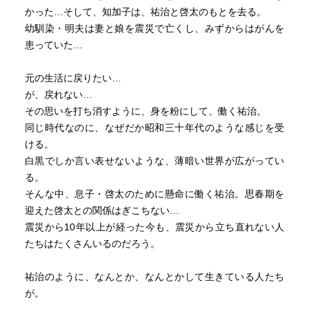
かった…そして、知加子は、祐治と啓太のもとを去る。
幼馴染・明夫は妻と娘を震災で亡くし、みずからはがんを
患っていた…
元の生活に戻りたい…
が、戻れない…
その思いを打ち消すように、身を粉にして、働く祐治。
同じ時代なのに、なぜだか昭和三十年代のような感じを受
ける。
白黒でしか言い表せないような、薄暗い世界が広がってい
る。
そんな中、息子・啓太のために懸命に働く祐治。思春期を
迎えた啓太との関係はぎこちない…
震災から10年以上が経った今も、震災から立ち直れない人
たちはたくさんいるのだろう。
祐治のように、なんとか、なんとかして生きている人たち
が。