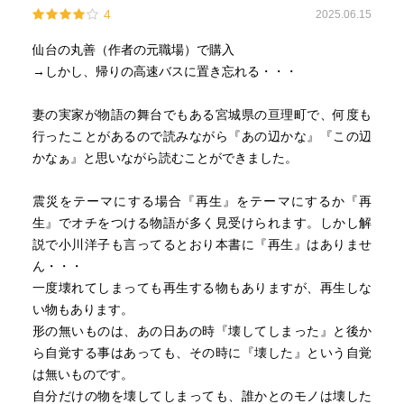
4
2025.06.15
は知人の紹介で再婚するが、その妻は出奔し、一方的に離
婚届を送り付けて来た。
仙台の丸善（作者の元職場）で購入
→しかし、帰りの高速バスに置き忘れる・・・
以来、息子と母親と3人で暮らしていた祐治であるが、息子
との関係はぎこちなく、自分の肉体を痛めつけるかのよう
妻の実家が物語の舞台でもある宮城県の亘理町で、何度も
に仕事に没頭していた。目にするのは巨大な防潮堤。再び
行ったことがあるので読みながら『あの辺かな』『この辺
海が膨張すれば、そんな防潮堤も意味をなさぬはずなの
かなぁ』と思いながら読むことができました。
に……
震災をテーマにする場合『再生』をテーマにするか『再
生きるというよりも、何かに追い立てられながら、逃げる
生』でオチをつける物語が多く見受けられます。しかし解
ように彷徨い続ける淋しい男の物語。
説で小川洋子も言ってるとおり本書に『再生』はありませ
ん・・・
本体価格520円
一度壊れてしまっても再生する物もありますが、再生しな
★★★★★
い物もあります。
形の無いものは、あの日あの時『壊してしまった』と後か
ら自覚する事はあっても、その時に『壊した』という自覚
は無いものです。
自分だけの物を壊してしまっても、誰かとのモノは壊した