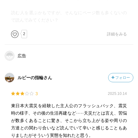
読む人を選ぶかもですが、そんなにページ数も多くないの
で読んでみてください？
2
詳細をみる
広告
ルビーの指輪さん
フォロー
3
2025.10.14
東日本大震災を経験した主人公のフラッシュバック、震災
時の様子、その後の生活再建など·····天災だとは言え、苦悩
が数多くあることに驚き、そこから立ち上がる姿や周りの
方達との関わり合いなど読んでいて辛いと感じることもあ
りましたがそういう実態を知れたと思う。