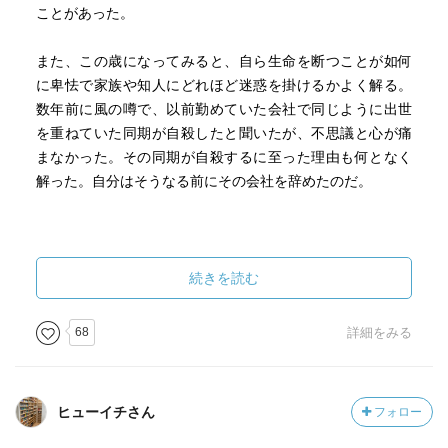
ことがあった。
また、この歳になってみると、自ら生命を断つことが如何
に卑怯で家族や知人にどれほど迷惑を掛けるかよく解る。
数年前に風の噂で、以前勤めていた会社で同じように出世
を重ねていた同期が自殺したと聞いたが、不思議と心が痛
まなかった。その同期が自殺するに至った理由も何となく
解った。自分はそうなる前にその会社を辞めたのだ。
さて本作。舞台になる阿武隈川の河口の荒浜の近くという
と、東日本大震災で壊滅的な被害を受けた地域である。大
続きを読む
震災の発震した日の夜、毛布に包まりながらラジオに耳を
傾けていると『荒浜で2、3百体の遺体が……』という、と
68
詳細をみる
ても信じられないニュースを聞いたことを覚えている。
そんな海辺の街で40歳の植木職人である坂井祐治は十数年
ヒューイチさん
フォロー
前の東日本大震災の津波で2トントラックに積んだ仕事道具
を全て失い、その2年後には妻を病気で失う。その後、祐治