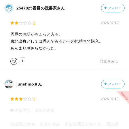
2547825番目の読書家さん
フォロー
2
2026.07.12
震災のお話がちょっと入る。
東北出身としては呼んでみるかーの気持ちで購入。
あんまり刺さらなかった。
1
詳細をみる
junshinoさん
フォロー
3
2026.07.10
◼️ 佐藤厚志「荒地の家族」
宮城県が舞台。震災を挟み、空虚な風景が包む中、男の過