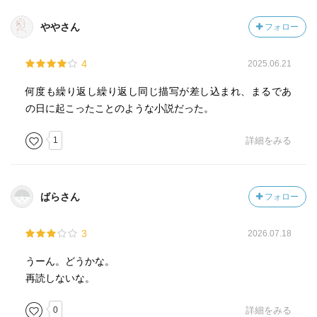
る。
ややさん
フォロー
とはいえ、とりわけ佳作にはあるものだが、読後感にはち
4
2025.06.21
ょっと出来すぎかな・・なんて思っちゃうのが読み手の正
直なとこではありました。
何度も繰り返し繰り返し同じ描写が差し込まれ、まるであ
の日に起こったことのような小説だった。
1
詳細をみる
ばらさん
フォロー
3
2026.07.18
うーん。どうかな。
再読しないな。
0
詳細をみる