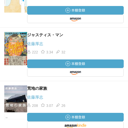
ジャスティス・マン
佐藤厚志
222
3.34
32
荒地の家族
佐藤厚志
208
3.07
26