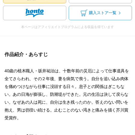
購入ストア一覧
本ページはアフィリエイトプログラムによる収益を得ています
作品紹介・あらすじ
40歳の植木職人・坂井祐治は、十数年前の災厄によって仕事道具を
全てさらわれ、その２年後、妻を病気で喪う。自分を追い込み肉体
を痛めつけながら仕事に没頭する日々。息子との関係はぎこちな
い。あの日海が膨張し、防潮堤ができた。元の生活は決して戻らな
い。なぜあの人は死に、自分は生き残ったのか。答えのない問いを
抱え、男は彷徨い続ける。止むことのない渇きと痛みを描く芥川賞
受賞作。