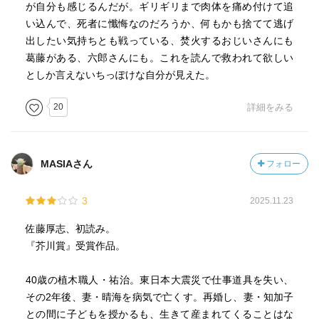
が自分も感じるんだが。ギリギリまで肉体を痛め付けて追
い込んで、死者に懺悔なのだろうか、何もかも捨てて逃げ
出したい気持ちとも戦っている、焚火するおじいさんにも
葛藤がある、六郎さんにも。これを読んで救われて欲しい
としか言えないちっぽけな自分が見えた。
20
詳細をみる
MASIAさん
フォロー
3
2025.11.23
佐藤厚志、初読み。
『芥川賞』受賞作品。
40歳の植木職人・祐治。東日本大震災で仕事道具を失い、
その2年後、妻・晴海を病気で亡くす。再婚し、妻・知加子
との間に子どもを授かるも、生きて産まれてくることはな