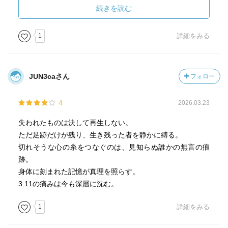
続きを読む
年老いた母や息子が身近にいるものの、また仕事はまだバ
リバリこなしているものの、老いを意識せざるを得ない世
1
詳細をみる
代の孤独を背負っている。震災は大きなショックを与えた
出来事で、実際、主人公に影響を与える幼なじみの妻子は
津波で亡くなっている。ただ、この作品では間接的に大き
JUN3caさん
フォロー
な要素として入ってきているように見える。
4
2026.03.23
人知れず、悩みもがき生活に煩わされる。人間関係が影響
を及ぼしていく。人の生の姿が繰り返し描かれる。人は些
失われたものは決して再生しない。
細なことで気分が左右される。さらに本人的に大きな出来
ただ足跡だけが残り、生き残った者を静かに縛る。
事は蝕むように、逃げようもなく心理的に作用する。話せ
切れそうな心の糸をつなぐのは、見知らぬ誰かの無言の痕
る相手がたとえいたとしても、他人がすべて理解するのは
跡。
不可能だし、手を施すこともできない。
身体に刻まれた記憶が真理を照らす。
3.11の痛みは今も深層に沈む。
津波被災地では自治体が土地を買い上げて、昔は町があっ
た地域もだだっ広い更地になったり、巨大な防波堤が設置
1
詳細をみる
されたりしている。読んで改めて驚く。こうしたいまの風
景を織り込みながら、等身大の姿をリアルに描きだしてい