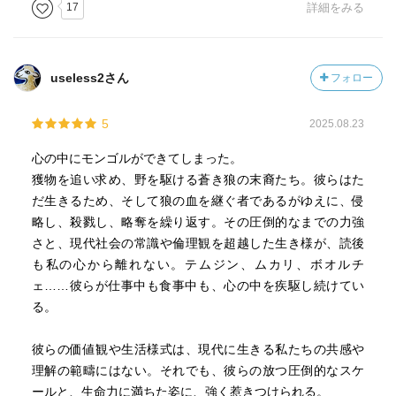
を自分の妻にする
17
詳細をみる
一族が絶えないようにするため～
我々からは少し違和感があるものの、遊牧民の生活スタイ
useless2さん
フォロー
ル・生きるための価値観のよくわかる内容だ
5
2025.08.23
さてどうやってモンゴルを知ろうか…
別に受験生でもないから楽しく知識を得たい
心の中にモンゴルができてしまった。
そうだ！ワタクシの好きな井上靖があるじゃないか！
獲物を追い求め、野を駆ける蒼き狼の末裔たち。彼らはた
チンギス・ハーン（ここでの記載は「成吉思汗」なのでそ
だ生きるため、そして狼の血を継ぐ者であるがゆえに、侵
れに合わせます）の歴史小説
略し、殺戮し、略奪を繰り返す。その圧倒的なまでの力強
というわけで本編
さと、現代社会の常識や倫理観を超越した生き様が、読後
も私の心から離れない。テムジン、ムカリ、ボオルチ
ェ……彼らが仕事中も食事中も、心の中を疾駆し続けてい
成吉思汗の幼名は鉄木真（テムジン）
る。
そのテムジンが生まれた頃（12世紀）、蒙古高原では諸部
族の指導権争いが頻繁であった
彼らの価値観や生活様式は、現代に生きる私たちの共感や
理解の範疇にはない。それでも、彼らの放つ圧倒的なスケ
「上天より命ありて生まれたる蒼き狼あり
ールと、生命力に満ちた姿に、強く惹きつけられる。