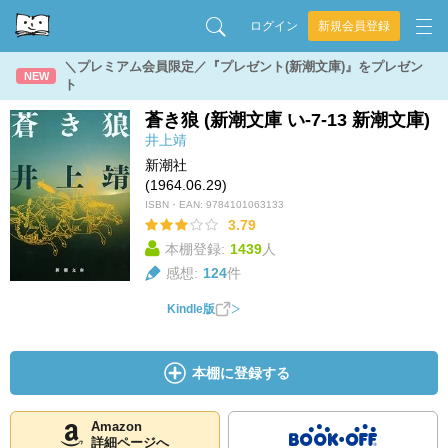
ログイン
新規会員登録
＼プレミアム会員限定／『プレゼント(新潮文庫)』をプレゼン
NEW
ト
蒼き狼 (新潮文庫 い-7-13 新潮文庫)
井上靖
新潮社
(1964.06.29)
ISBN・EAN:
9784101063133
3.79
本棚登録:
1439
人
感想:
124
件
Kindle版
本棚に登録する
Amazon
詳細ページへ