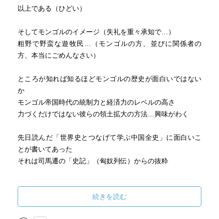
以上である（ひどい）
そしてモンゴルのイメージ（失礼を重々承知で…）
粗野で野蛮な遊牧民…（モンゴルの方、並びに関係者の
方、本当にごめんなさい）
ところが知れば知るほどモンゴルの歴史が面白いではない
か
モンゴル帝国時代の統制力と経済力のレベルの高さ
力づくだけではない彼らの領土拡大の方法…興味がわく
先日読んだ「世界史とつなげて学ぶ中国全史」に面白いこ
とが書いてあった
それは司馬遷の「史記」（匈奴列伝）からの抜粋
～匈奴は老人より健康な若者を大切にする
また父子は同じテントで寝る
続きを読む
父が死んだら子がその妻を娶り、兄弟が死んだら、その妻