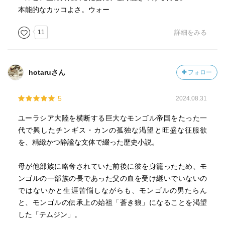
その妻なる惨白き牝鹿ありき…」
本能的なカッコよさ。ウォー
これがモンゴルの源流に関する伝承だ
蒼き狼と牝鹿の子孫と信じ、大いなる誇りを感じてきたテ
11
詳細をみる
ムジン
テムジンは自分の出生の秘密があった
hotaruさん
フォロー
母ホエルンは掠奪されたメルキト部族から父エスガイがさ
らに掠奪した女性（女の掠奪は当たり前の時代）
5
2024.08.31
父はエスガイか、メルキト族なのかわからない
それでも自分は蒼き狼の子孫でありたいと躍起になる
ユーラシア大陸を横断する巨大なモンゴル帝国をたった一
そんな中、父エスガイの死により自分達一家以外、全ての
代で興したチンギス・カンの孤独な渇望と旺盛な征服欲
同族に見捨てられるという惨めな逆境に
を、精緻かつ静謐な文体で綴った歴史小説。
この逆境から這い上がったことと、蒼き狼になるというテ
ムジンの強い思いから始まる領地拡大を伴うモンゴル繁栄
母が他部族に略奪されていた前後に彼を身籠ったため、モ
ンゴルの一部族の長であった父の血を受け継いでいないの
本書は魅力的に描かれた人物が多いが（井上靖作品の好き
ではないかと生涯苦悩しながらも、モンゴルの男たらん
なところだ）
と、モンゴルの伝承上の始祖「蒼き狼」になることを渇望
まずは妻になるボルテを紹介しよう
した「テムジン」。
成吉思汗と初対面の初セリフがこれだ