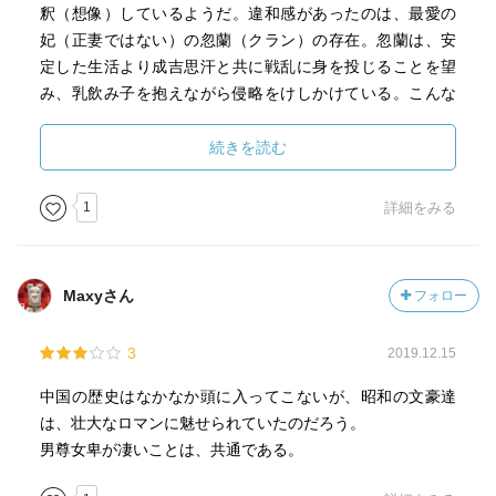
釈（想像）しているようだ。違和感があったのは、最愛の
妃（正妻ではない）の忽蘭（クラン）の存在。忽蘭は、安
定した生活より成吉思汗と共に戦乱に身を投じることを望
み、乳飲み子を抱えながら侵略をけしかけている。こんな
女性、ちょっと想像できないな。
続きを読む
鉄木真の「合戦に勝ったときは、宜しく敵の女たちを寝台
の上に並べて敷きつめ、それを褥として寝むことである。
1
詳細をみる
女という女にはモンゴルの子を孕ませ、モンゴルの子を産
ませよ。それ以外に女の使い道はないではないか」という
セリフも強烈。
Maxyさん
フォロー
3
2019.12.15
中国の歴史はなかなか頭に入ってこないが、昭和の文豪達
は、壮大なロマンに魅せられていたのだろう。
男尊女卑が凄いことは、共通である。