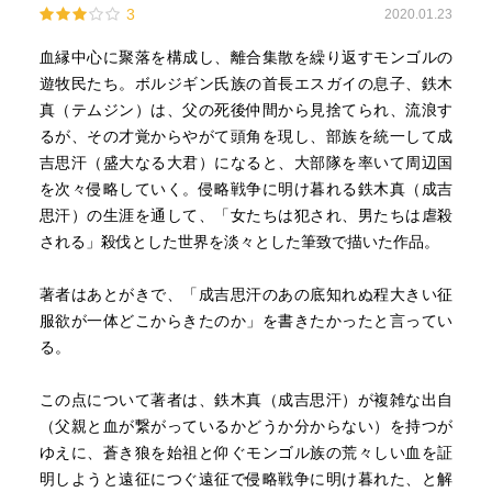
3
2020.01.23
血縁中心に聚落を構成し、離合集散を繰り返すモンゴルの
遊牧民たち。ボルジギン氏族の首長エスガイの息子、鉄木
真（テムジン）は、父の死後仲間から見捨てられ、流浪す
るが、その才覚からやがて頭角を現し、部族を統一して成
吉思汗（盛大なる大君）になると、大部隊を率いて周辺国
を次々侵略していく。侵略戦争に明け暮れる鉄木真（成吉
思汗）の生涯を通して、「女たちは犯され、男たちは虐殺
される」殺伐とした世界を淡々とした筆致で描いた作品。
著者はあとがきで、「成吉思汗のあの底知れぬ程大きい征
服欲が一体どこからきたのか」を書きたかったと言ってい
る。
この点について著者は、鉄木真（成吉思汗）が複雑な出自
（父親と血が繋がっているかどうか分からない）を持つが
ゆえに、蒼き狼を始祖と仰ぐモンゴル族の荒々しい血を証
明しようと遠征につぐ遠征で侵略戦争に明け暮れた、と解