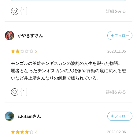
宝石などあらゆる品々を手にし、
宏壮な離宮、贅を尽くした館と庭園…と次々手に入れてい
1
詳細をみる
た
武将や兵たちもすっかり装いが変わり、モンゴルらしさが
失われていく
かやきすさん
フォロー
かつて成吉思汗はこうした生活を己が一族の者に、すべて
の男女に与えることを夢見たはずなのに…
2
2023.11.05
何故か割り切れない思いがつきまとう
成吉思汗だけがモンゴルの服装をし、モンゴルの靴を履
モンゴルの英雄チンギスカンの波乱の人生を綴った物語。
き、モンゴルの習俗にしたがって生活していた
覇者となったチンギスカンの人物像や行動の底に流れる想
いなど井上靖さんなりの解釈で綴られている。
享年65歳成吉思汗没す
1
詳細をみる
冷静で温度低めの淡々とした描写であるが、腹の底で煮え
たぎるマグマのように熱い気持ちが見え隠れし、心を揺さ
s.kitamさん
フォロー
ぶる
引き気味の描写と冷たい炎が燃え続け、疾走する
4
2023.02.06
モンゴルの乾いた大地が残酷な侵攻による残虐行為の爪痕