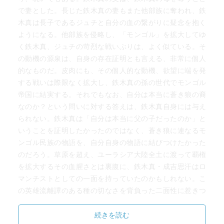
か
で妻とした。長じた鉄木真の妻もまた他部族に奪われ、鉄
どちらかであろうと皆が推測する
木真は長子であるジュチと自分の血の繋がりに疑念を抱く
が、結論は一番目立たない第三子のエゲデイを選ぶ成吉思
ようになる。他部族を侵略し、「モンゴル」を拡大してゆ
汗
く鉄木真、ジュチの苛烈な戦いぶりは、よく似ている。そ
一座の者たちは驚きを隠せない
の動機の源泉は、自身の存在証明とも言える、非常に個人
兄弟の中で一番温厚篤実であり、総轄者に相応しい器量だ
的なものだ。皮肉にも、その個人的な動機、欲望に端を発
と言い、
する戦いは際限なく拡大し、鉄木真の孫の世代でモンゴル
そう言われてみれば…と皆が納得するところが面白いのだ
帝国に結実する。それでもなお、自分は本当に蒼き狼の裔
が…
なのか？という問いに対する答えは、鉄木真自身には与え
（ああ、この時のジュチの気持ち…どれほどの口惜しさと
られない。鉄木真は「自分は本当に父の子だったのか」と
悲しみを持ったのだろう）
いうことを証明したかったのではなく、蒼き狼に連なるモ
ンゴル民族の物語を、自分自身の物語に結びつけたかった
のだろう。草原を超え、ユーラシア大陸全土に渡って覇権
モンゴルがより良い生活を求めるには近隣国への侵略しか
を拡大するその血腥さとは裏腹に、鉄木真・成吉思汗はロ
なかった
マンチストとしての一面を持っていたのかもしれない。こ
それによって得た獲物と来貢品のが皆に配分される
の英雄流離譚のある種の切なさを背負った二面性に惹きつ
成吉思汗は貧しい身なりのモンゴルの民を豊かにしたかっ
けられ、何度も読み返してしまう。
た
続きを読む
その思いを胸に領土拡大を続け、気づけば略奪により絹、