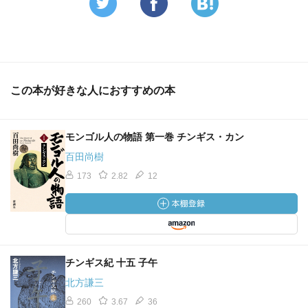
この本が好きな人におすすめの本
モンゴル人の物語 第一巻 チンギス・カン
百田尚樹
173
2.82
12
チンギス紀 十五 子午
北方謙三
260
3.67
36