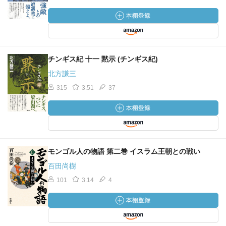
チンギス紀 十一 黙示 (チンギス紀)
北方謙三
315
3.51
37
モンゴル人の物語 第二巻 イスラム王朝との戦い
百田尚樹
101
3.14
4