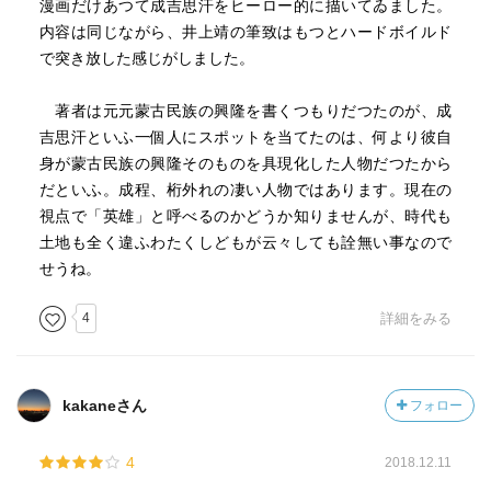
漫画だけあつて成吉思汗をヒーロー的に描いてゐました。
「私からすべてのものを取り去れ
内容は同じながら、井上靖の筆致はもつとハードボイルド
宝石も、美麗な衣服も、贅美を尽くした調度も…
で突き放した感じがしました。
そして私を常に合戦の雄叫びの中にあらしめよ」
いかなるところへ出陣する時も、テムジンと共にすること
著者は元元蒙古民族の興隆を書くつもりだつたのが、成
だけが彼女の望み
吉思汗といふ一個人にスポットを当てたのは、何より彼自
例え身ごもっても、たとえ息子が3歳児であっても
身が蒙古民族の興隆そのものを具現化した人物だつたから
その息子ガウランに与えた残酷な使命…
だといふ。成程、桁外れの凄い人物ではあります。現在の
彼はモンゴルの狼になったのだろうか（う、泣ける）
視点で「英雄」と呼べるのかどうか知りませんが、時代も
土地も全く違ふわたくしどもが云々しても詮無い事なので
さて肝心の成吉思汗の人物像はいかに
せうね。
独断で物事を決め、その決断力にはスピード感を伴った
完全なる独裁者ではあるものの、人の意見はよく聞く
4
詳細をみる
また人を見る目もあり、また人の心を読むのにも長けてい
た
仲間への報酬は惜しまない
恩は決して忘れず、何年かかっても恩返しを実行する
kakaneさん
フォロー
彼の戦略はいかに
4
2018.12.11
刃向かう敵は、殺戮と略奪を欲しいままにし徹底的に潰す