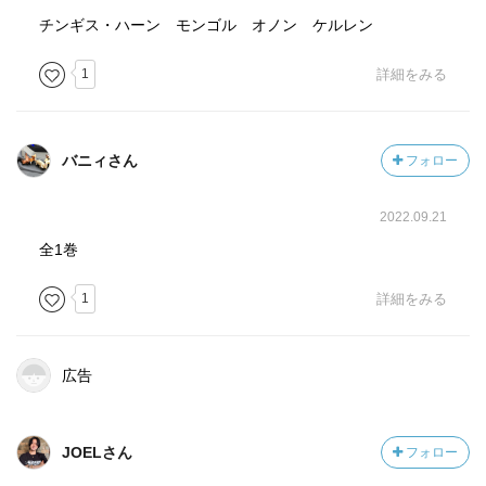
を消し去る
チンギス・ハーン モンゴル オノン ケルレン
そこで流した血と涙
そんなものを残していては前に進めない…
1
詳細をみる
遊牧民の象徴のようだ
無彩色の乾いた空気をザラっと感じる
モンゴルの戦い方とはこういうものなのか…
バニィさん
フォロー
壮大なモンゴルの歴史が体中を熱く駆け巡った
2022.09.21
全1巻
彼らの文語的で堅い話し言葉がこの作風と非常にマッチし
ており、徐々に味わい深くなっていくんだな～コレが
1
詳細をみる
非常に無口に描かれている成吉思汗のキャラクターを上手
に知らしめるエピソードが井上靖らしく見事であるし、
各キャラクターの魅力も相変わらずの「あっぱれ」だ
広告
しかし井上靖作風の「出来過ぎ」「カッコ良すぎ」にシビ
レまくっているが、こういうのっていつか飽きるのかし
ら…
JOELさん
フォロー