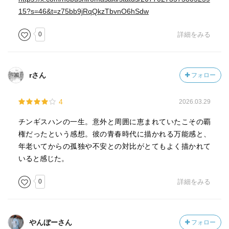
15?s=46&t=z75bb9jRqQkzTbvnO6hSdw
0
詳細をみる
rさん
フォロー
4
2026.03.29
チンギスハンの一生。意外と周囲に恵まれていたこその覇
権だったという感想。彼の青春時代に描かれる万能感と、
年老いてからの孤独や不安との対比がとてもよく描かれて
いると感じた。
0
詳細をみる
やんぼーさん
フォロー