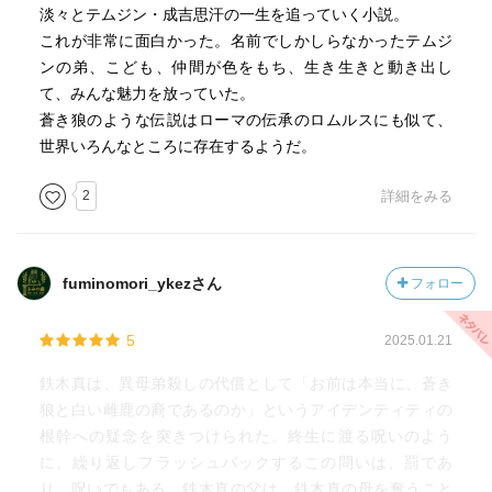
淡々とテムジン・成吉思汗の一生を追っていく小説。
協力する部族や国は、信仰の自由を与えや外来文化を受け
これが非常に面白かった。名前でしかしらなかったテムジ
入れる
ンの弟、こども、仲間が色をもち、生き生きと動き出し
（先日読んだアレクサンドロスの政策とよく似ている）
て、みんな魅力を放っていた。
またモンゴル国家の軍政と民政を組織化し、かつ戦闘以外
蒼き狼のような伝説はローマの伝承のロムルスにも似て、
の各人の仕事の配備まで成吉思汗が采配していた
世界いろんなところに存在するようだ。
異国との交戦で得た武器や製造方法、道路整備、情報網の
2
詳細をみる
徹底、農耕技術、刑罰法度など
どんどん取り入れていく
半農牧となり、隊商が集まり、市場がたつ
異国との争いで異国文化に触れるごとに色彩が急に豊かに
fuminomori_ykezさん
フォロー
なる映像が目に浮かぶ描写もお見事
5
2025.01.21
興味深い成吉思汗の跡継ぎ選び
鉄木真は、異母弟殺しの代償として「お前は本当に、蒼き
成吉思汗には正室との間に4人の子供がいた
狼と白い雌鹿の裔であるのか」というアイデンティティの
末子ツルイを一番愛していることは誰の目にも明らか
根幹への疑念を突きつけられた。終生に渡る呪いのよう
そしてモンゴルでは未子相続の制度がある
に、繰り返しフラッシュバックするこの問いは、罰であ
もしくは長子であり誰もが認める武勲を立てているジュチ
り、呪いでもある。鉄木真の父は、鉄木真の母を奪うこと