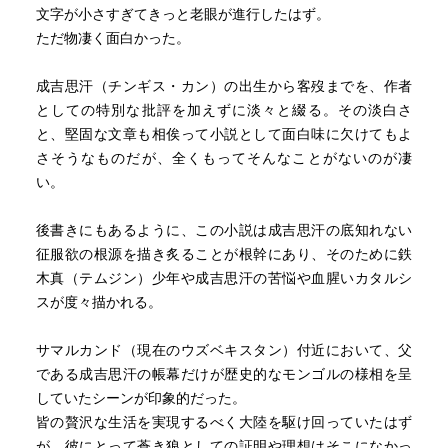
文字が小さすぎてきっと老眼が進行したはず。
ただ物凄く面白かった。
成吉思汗（チンギス・カン）の出生から客歿までを、作者
としての特別な批評を加えずに淡々と綴る。その淡白さ
と、堅固な文章も相俟って小説として面白味に欠けてもよ
さそうなものだが、全くもってそんなことがないのが凄
い。
後書きにもあるように、この小説は成吉思汗の底知れない
征服欲の根源を描き炙ることが根幹にあり、そのために鉄
木真（テムジン）少年や成吉思汗の苦悩や血腥いカタルシ
スが度々描かれる。
サマルカンド（現在のウズベキスタン）付近において、父
である成吉思汗の帳幕だけが歴史的なモンゴルの様相を呈
していたシーンが印象的だった。
皆の贅沢な生活を実現するべく大陸を駆け回っていたはず
が、彼にとって蒼き狼としての証明や理想はそこになかっ