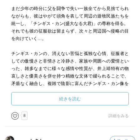
「私はオンギラントの娘だ
まだ少年の時分に父を闘争で失い一族全てから見捨てられ
私の躰には狼の血は流れていない
ながらも、彼はやがて頭角を表して周辺の遊牧民族たちを
しかし狼の地を分け持った狼の裔どもをいくらでも産むこ
統一し、「チンギス・カン(盛大なる大君)」の尊称を得る。
とができるだろう…
それでも彼の征服欲は留まらず、次々と周辺国へ侵略の目
…敵の輩を噛み殺すために…」
を向けていく…。
カッコ良すぎる強く逞しく懐の深い女性だ
チンギス・カンの、消えない苦悩と孤独な心情、征服者と
そのボルテがメルキト族に連れて、ある若者の妻にされて
しての傲慢さと非情さと冷静さ、家族や周囲への愛情とい
しまう
った、雑多なまでに様々な感情や性質が、井上靖特有の物
テムジンらはボルテを力づくで奪い返すが、やがてボルテ
哀しさと優美さを併せ持つ精緻な文体で綴られることで、
が身ごもり、出産
矛盾なく融合し、複雑で陰影に富んだチンギス・カン像を
ジュチ（客人）と名付けたテムジン
構築しています。
自分の子かメルキトの子かわからない
続きを読む
運命は繰り返されるのか…
それでも、栄華のなかで迎えた筈のチンギス・カンの最期
自分と同じ思いをすることになろうジュチを思うテムジン
の時の心情は、ひどく侘しく、孤独に満ちている。
8
詳細をみる
「汝よ狼になれ 俺も狼になる」
結局、最期の最期まで、彼は自身の中に根付いた孤独から
逃れることができなかった。
無口で冷酷にさえ見えるジュチは命を落とすかもしれない