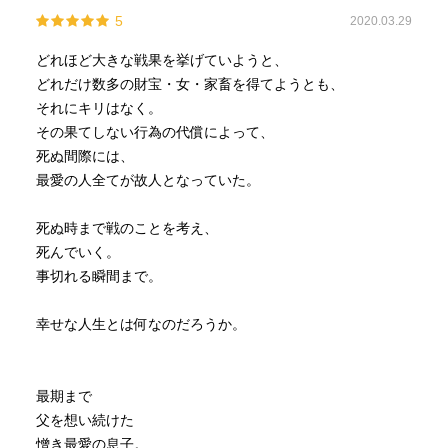
5
2020.03.29
最後にしょうもないネタですが…
幼名がテムジンなのだがこちらの小説では漢字で書かれて
どれほど大きな戦果を挙げていようと、
おり、「鉄木真（テムジン）」と表記される
どれだけ数多の財宝・女・家畜を得てようとも、
これに慣れるのに非常に時間がかかり、しばらくの間、鈴
それにキリはなく。
木真（スズキマコト）さんに見えて困った困った！
その果てしない行為の代償によって、
だってスズキマコトさんになったとたん、急に真面目なサ
死ぬ間際には、
ラリーマン風になってしまう…
最愛の人全てが故人となっていた。
チンギス・ハーンから遠過ぎる！
（全国のスズキマコトさん 勝手な妄想なのでどうかお許
死ぬ時まで戦のことを考え、
しください）
死んでいく。
事切れる瞬間まで。
幸せな人生とは何なのだろうか。
最期まで
父を想い続けた
憎き最愛の息子。