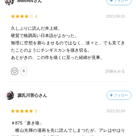
試練をものともしない
wwordsさん
フォロー
学生時代から何度も読んでいるけれど、読むたびに、その
彼の非凡な才能が発揮
物哀しさ・侘しさに胸打たれる作品です。
褒賞は何が良いかと父に問われたときのジュチ
4
2023.09.03
「限りなく次々に苦難に満ちた命令を与えていただきたい
久しぶりに読んだ井上靖。
自分は次々にそれをやり遂げるだろう」
硬質で格調高い日本語がよかった。
複雑な親子関係
無理に空想を膨らませるのではなく、淡々と、でも見てき
愛情なのか憎しみなのか…
たことのようにチンギスカンを描き切る。
（二人の関係に最後まで目が離せなかった！）
あとがきの、この作を描くに至った経緯が見事。
続いて、母ホエルン
6
詳細をみる
テムジンがドン引くほどの激しさと、愛情深さを併せ持つ
目まぐるしく変化する環境を受け入れ続ける柔軟さと、懐
の広さを持つ
征服した多種族の孤児、血縁関係のない子供たちに対する
源氏川苦心さん
フォロー
平等な愛情を惜しみなく与える女性だ
5
2022.02.09
さらには愛妾クラン
＃875「蒼き狼」
気高く美しいメルキト族の娘だ
横山光輝の漫画を先に読んでしまつたが、アレはやはり
自分の命をかけて躰の清浄を守ってきた誇り高き娘