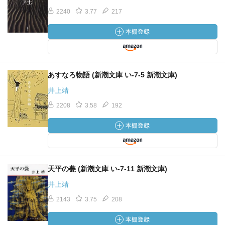
2240
3.77
217
あすなろ物語 (新潮文庫 い-7-5 新潮文庫)
井上靖
2208
3.58
192
天平の甍 (新潮文庫 い-7-11 新潮文庫)
井上靖
2143
3.75
208