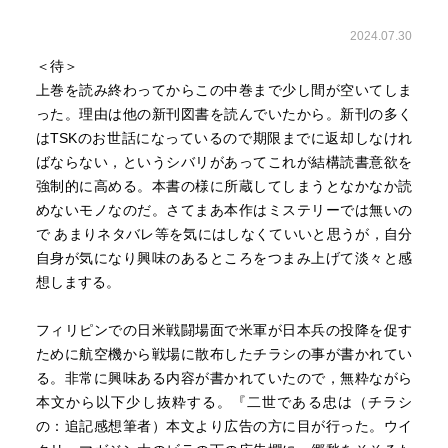
2024.07.30
＜待＞
上巻を読み終わってからこの中巻まで少し間が空いてしま
った。理由は他の新刊図書を読んでいたから。新刊の多く
はTSKのお世話になっているので期限までに返却しなけれ
ばならない，というシバリがあってこれが結構読書意欲を
強制的に高める。本書の様に所蔵してしまうとなかなか読
めないモノなのだ。さてまあ本作はミステリーでは無いの
で あまりネタバレ等を気にはしなくていいと思うが，自分
自身が気になり興味のあるところをつまみ上げて淡々と感
想しまする。
フィリピンでの日米戦闘場面で米軍が日本兵の投降を促す
ために航空機から戦場に散布したチラシの事が書かれてい
る。非常に興味ある内容が書かれていたので，無粋ながら
本文から以下少し抜粋する。『二世である忠は（チラシ
の：追記感想筆者）本文より広告の方に目が行った。ウイ