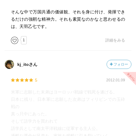
も北京語と広東語があるしまあそのなかのどれかなのだろ
そんな中で万国共通の価値観、それを身に付け、発揮でき
うなぁ。
るだけの強靭な精神力。それも素質なのかなと思わせるの
は、天羽乙七です。
その溥儀証言中の法廷休憩時間に被告達（旧日本軍の大将
や中将格）が控室にて自由に溥儀の不義（本文にその表現
1
詳細をみる
有りｗ）についてしゃべっている場面があって，僕は正直
驚いた。裁判の被告達を自由に会話させて良いものだろう
か。ちなみに一般の刑事事件で容疑者として逮捕された被
告たちは絶対にお互いに会話させたりはしない。口裏を合
kj_itoさん
フォロー
わせられると困るからだ。この東京裁判の様な集団裁判の
被告であるなら問題ないのであろうか。大いに興味があ
5
2012.01.09
る。
米軍に志願した末弟はヨーロッパ戦線で戦死を遂げる。
日本に残り、日本軍に志願した次弟はフィリピンでの玉砕
457ページの溥儀の証言/説明に「…凌陞の妹が，私の息子
戦の
と婚約していたのですが，…」という事が明記されてい
真っ只中にあった。
る。僕は あれ？溥儀って子供いたっけ？ とその時思った。
そして語学力を買われて
するとその後470ページには田中という通訳の話として「…
語学兵として南太平洋戦線に従軍する主人公。
溥儀は…男色のせいか，あるいは子種がないためか，皇后
過酷な運命が兄弟を、家族を残酷に引き裂いていく。