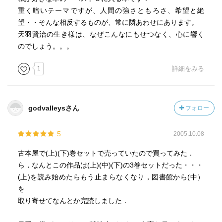
取られる行為を行ったというのは覆しようのない事実で
重く暗いテーマですが、人間の強さともろさ、希望と絶
す。
望・・そんな相反するものが、常に隣あわせにあります。
しかしながら、その時々を生きた人たちにとって、
天羽賢治の生き様は、なぜこんなにもせつなく、心に響く
自分の立場でそれぞれが正義だと信じる路を歩んだんだと
のでしょう。。。
思っています。
国家のレベルと個人のレベルでは分けて論じるべきかと。
1
詳細をみる
http://teddy.blog.so-net.ne.jp/2008-11-02
godvalleysさん
フォロー
5
2005.10.08
古本屋で(上)(下)巻セットで売っていたので買ってみた．
ら，なんとこの作品は(上)(中)(下)の3巻セットだった・・・
(上)を読み始めたらもう止まらなくなり，図書館から(中）
を
取り寄せてなんとか完読しました．