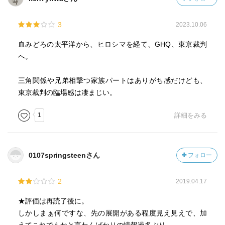
じゃないのかなぁ，と僕は思った。グアムからだと当時は
Hawaiiまではとどかなかったのか！？
3
2023.10.06
あ そうそう そう言えばこないだ読んだ記事を思い出した。
血みどろの太平洋から、ヒロシマを経て、GHQ、東京裁判
記憶定着を願ってここに書いて置こう。なんでもオースト
へ。
ラリアのメルボルンからはロンドンやニューヨークへの航
空直行便はいまだに飛んでいないのだそうだ。もちろん燃
三角関係や兄弟相撃つ家族パートはありがち感だけども、
料が足りないのがその理由。777や340なら単純な計算では
東京裁判の臨場感は凄まじい。
足りるのだけれど 万一何かがあると燃料切れを起こすので
未だためらっているのだそうだ。
1
詳細をみる
ロンドンもニューヨークも飛行経路に大型の旅客機が降り
られる他の空港が沢山あるんだから直行便として飛びたっ
0107springsteenさん
フォロー
てもし万一の時はそこへ降りる事にしたらいいのになぁ と
思ったが，待てよ 逆の航路はやばいのか。メルボルン空港
2
2019.04.17
の近くにはそういう空港が無いのか！知らんけど。
★評価は再読了後に。
上巻と相も変わらず鹿児島弁がキツイ。そこだけ読んだの
しかしまぁ何ですな、先の展開がある程度見え見えで、加
では理解不能な話し言葉が多く，前後で賢治がしゃべる文