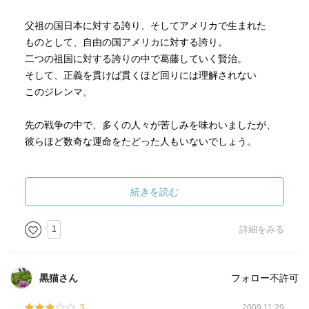
父祖の国日本に対する誇り、そしてアメリカで生まれた
ものとして、自由の国アメリカに対する誇り。
二つの祖国に対する誇りの中で葛藤していく賢治。
そして、正義を貫けば貫くほど回りには理解されない
このジレンマ。
先の戦争の中で、多くの人々が苦しみを味わいましたが、
彼らほど数奇な運命をたどった人もいないでしょう。
今まであまり詳しく知ることのなかった、フィリピンでの
激戦の様子や東京裁判のことについても、彼女ならではの
続きを読む
記述で詳細に知ることが出来ました。
日経新聞で東京裁判の検証が特集記事になっていました
1
詳細をみる
が、
こっちのほうがその裏の人々の心情まで描かれていて、
その場の雰囲気を感じることが出来ます。
黒猫さん
フォロー不許可
ちょうどこの本を読み終えたとき、靖国神社の
3
2009.11.29