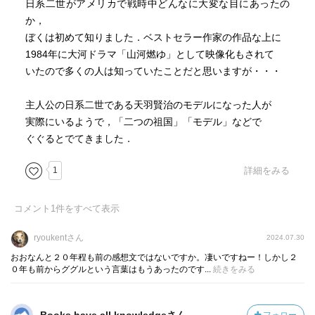
日系二世がアメリカで戦時中どんなに大変な目にあったの
か，
ぼくは初めて知りました．ベストセラー作家の作品な上に
1984年に大河ドラマ「山河燃ゆ」として映像化もされて
いたので多くの人は知っていたことだと思いますが・・・
主人公の日系二世である天羽賢治のモデルになった人が
実際にいるようで，「二つの祖国」「モデル」などで
ぐぐるとでてきました．
1
詳細をみる
コメント
1
件をすべて表示
ryoukentさん
2024.07.30
おおなんと２０年程も前の感想文ではないですか。凄いですねー！しかし２
０年も前からググルという言葉はもうあったのです...
続きをみる