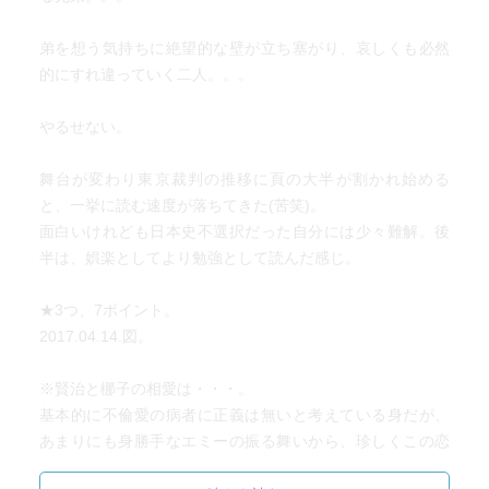
る。この本を読んで少し詳しくなったかもしれない。別名
は極東国際軍事裁判とも呼ばれるらしい。誰と誰がどう云
弟を想う気持ちに絶望的な壁が立ち塞がり、哀しくも必然
う具合に裁かれて，と云った事が断片的ながら分かる。裁
的にすれ違っていく二人。。。
判そのものがメインテーマなのではなくそこに関わる主人
公たちの言動や想いを通じて読み取る事になるから僕の記
やるせない。
憶にもなんとか残るのだと思しい。
舞台が変わり東京裁判の推移に頁の大半が割かれ始める
過日 森見登美彦という僕より20歳ほども若い作家の新刊を
と、一挙に読む速度が落ちてきた(苦笑)。
一冊読み終わった。彼は結構売れっ子でベストセラー作品
面白いけれども日本史不選択だった自分には少々難解。後
も沢山ある。僕は彼の作品をデビュー以来全部読んでいる
半は、娯楽としてより勉強として読んだ感じ。
つもりだ。だが小説作品としての文章力や語彙力，ストー
リーのプロットなどを山崎豊子と比べると もうプロとアマ
★3つ、7ポイント。
チュア程の違いを感じる。森見の作品は拙い。もっとも彼
2017.04.14.図。
はSF/ファンタジー系の作家で山崎とはジャンルが違ってい
るので単純な比較は難しいのだろうが。それにしても両人
※賢治と梛子の相愛は・・・。
ともプロとはいえ大人と子供程の差がある。
基本的に不倫愛の病者に正義は無いと考えている身だが、
あまりにも身勝手なエミーの振る舞いから、珍しくこの恋
この差は一体何なのであろうか。職業作家に成ろうとする
を比較的好意的に受け止めている(苦笑)。
人達の若いころからの読書量や作文努力はそれは凄いもの