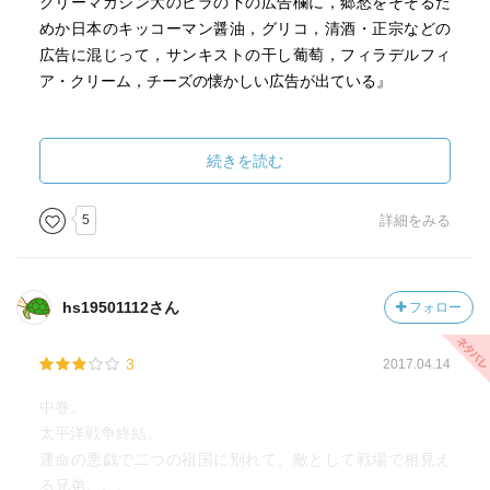
クリーマガジン大のビラの下の広告欄に，郷愁をそそるた
めか日本のキッコーマン醤油，グリコ，清酒・正宗などの
広告に混じって，サンキストの干し葡萄，フィラデルフィ
ア・クリーム，チーズの懐かしい広告が出ている』
日本兵の投降を促すのだから日本の広告を載せるのは分か
る。でも何故アメリカの広告まで載っているのだろう。戦
続きを読む
場にいるアメリカ兵も拾って見るからだろうか。するとそ
こで疑問が。そのサンキストなどの広告は英語なのか。い
5
詳細をみる
やいや投稿を促すチラシに英語はまずいだろう。これが並
の本なら僕は立ちどころに「おかしい間違いだ，ミスだろ
う！」と反発するが，山崎豊子はこういう場面の考証は確
hs19501112さん
フォロー
実に行うだろうから何がしかの意味と理解の仕方があるの
だと思うが僕にはそれがわからない。ちょっと悔しい。誰
3
2017.04.14
か知らないか！
中巻。
太平洋戦争の終戦，そして東京裁判が始まる。僕は東京裁
太平洋戦争終結。
判についてほとんど何も知らなかった。なんだか学校の授
運命の悪戯で二つの祖国に別れて、敵として戦場で相見え
業では積極的に仔細は取り上げられなかった様な記憶もあ
る兄弟。。。