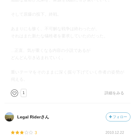
にも妃にも子供が生まれなかったのが悲劇だ，・・・」と
もある。ふーむ山崎豊子ともあろう方がこれはどうした事
そして原爆の投下。終戦。
だろう。それとも僕の何か解釈の違いなのだろうか。この
件もとても気になる。
あまりにも惨く、不可解な戦争は終わったが、
それはまた新たな犠牲者を要求していたのだった。
東条英機被告が自分語りをしている下りもある。ページ数
にするとほんの数ページだけど東条英機が自分の言葉で物
...正直、気が重くなる内容の小説であるが
語の進行を語っている。ありがちだけどこういうふうに突
どんどん引き込まれていく。
然単発的に語り手が変わる小説と云うのは実は珍しいので
はないかと僕は思う。他にはあまり知らない。まあこれぞ
重いテーマをそのままに深く掘り下げていく作者の姿勢が
山崎豊子ならばこそ可能な技（わざ）なのかもしれないな
伺える。
ぁ。
1
詳細をみる
さてぼちぼちと下巻に取り掛かるつもりだけれど，例によ
って他の本も読んでいるので果たしていつ読み終わる事や
ら。ところでこの中巻は一体いつ読み始めたことであった
ろうか。随分と前だったのは間違いないが具体的にはちっ
Legal Riderさん
フォロー
とも覚えていないなぁ。まあでもこの作品は一々面白いの
で下巻も気長に読むつもりだ。
3
2010.12.22