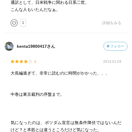
メリカでは8/15を日本ほどには重要な日としては扱っては
通訳として、日米戦争に関わる日系二世。
いない様だけれどが。
こんな人もいたんだなぁ。
本書の単行本は1983年の発行。僕は会社に入り仕事を始め
1
詳細をみる
て三年目。24歳であった。もちろんその当時この小説に興
味を持った筈も無く，世に言う高度成長期の時代でもう毎
日が仕事最優先でギリギリの生活状態だった。毎晩日付け
kenta19800417さん
フォロー
が変わるまで仕事し（飯はどこかのタイミングで食う）帰
ったら風呂入って寝るだけ。そして翌早朝からまた仕事に
4
2014.01.04
まみれる。僕の仕事は機械設計だったが今の様にパソコン
などは無く製図はもとより技術計算もなにも全部自分の手
大長編過ぎて、非常に読むのに時間がかかった、、、
で行うしかなく遣る事は山の様にあった。
あまり見たことがない言葉遣いは他にも時々見られる。空
中巻は東京裁判の序盤まで。
襲による戦禍を逃れた東京山の手の洋館のたたずまいを称
して「宏荘」と云っている。ルビが振って有り読みは
「「こうそう」。意味は知らなかった。ググった。漢字変
換は出来なかった。候補にもなかった。つまり最近はほと
気になったのは、ポツダム宣言は無条件降伏ではないんだ
んど使われていない言葉だ，ということ。意味は「広く大
けど？と本筋とは違うところだけど気になった。