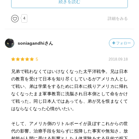
続きを読む
だろうなぁと僕は思っている。山崎と森見ではそこが決定
地下にいたとはいえ爆心間近にいた梛子にはきっと原爆症
的に違うのであろうか。いやそれとも取材に掛ける労力の
の発症が待っているのだろうし、賢治が最後に自殺すると
4
詳細をみる
差なのだろうか。山崎は本作を描く為に実に多くの場所に
いうことだけは何かの拍子に目にしてしまっているので、
行き多くの人に話を聴いたらしい。森見が作品を書く時に
続巻を読むのが辛そうだ。
そんな事をしているだろうか。いやしている姿が僕には想
像できない。ま，そういうことなのだろう。（いや決して
soniagandhiさん
フォロー
けなしてはいない。とりあえず森見の作品もまだ十分面白
いから）
5
2018.09.18
兄弟で戦わなくてはいけなくなった太平洋戦争。兄は日本
今更ながら気になる表現や内容は沢山ある。
の教育を受けて日本を知り尽くしているがアメリカ人とし
て戦い、弟は学業をするために日本に残りアメリカに帰れ
当時の日本は畑での野菜類栽培の肥料として人の糞尿を普
なくなったまま軍事教育に洗脳され日本側として命をかけ
通に使っていたので・・・，という記述がある。当時どこ
て戦った。同じ日本人ではあっても、弟が兄を恨まなくて
ろか僕らが小学校低学年（昭和40年代前半）の頃までは普
はならなくなった心情がいたい。
通に糞尿を肥料としていた。便所は簡単に汲み取れるよう
な構造になっていて別に専門の業者ではなくとも普通に家
そして、アメリカ側のリトルボーイが及ぼすこれからの世
の爺さん婆さんが汲み取ってかついで畑に行き撒いてい
代の影響。治療手段を知らずに投降した事実や無知さ。放
た。
射能が人間に受ける影響とした人体実験をする目的で投下