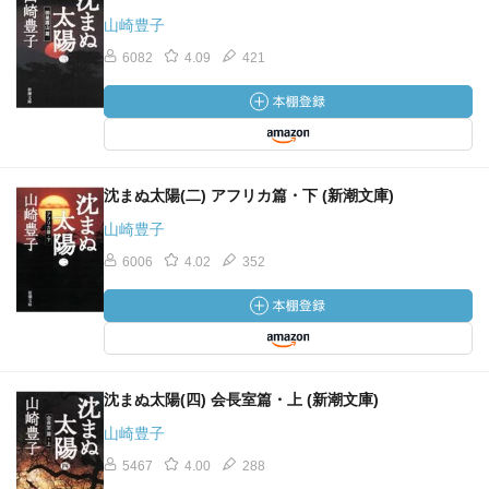
山崎豊子
6082
4.09
421
沈まぬ太陽(二) アフリカ篇・下 (新潮文庫)
山崎豊子
6006
4.02
352
沈まぬ太陽(四) 会長室篇・上 (新潮文庫)
山崎豊子
5467
4.00
288