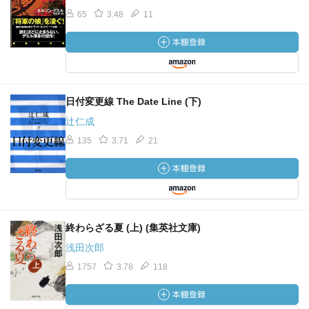
65
3.48
11
日付変更線 The Date Line (下)
辻仁成
135
3.71
21
終わらざる夏 (上) (集英社文庫)
浅田次郎
1757
3.78
118