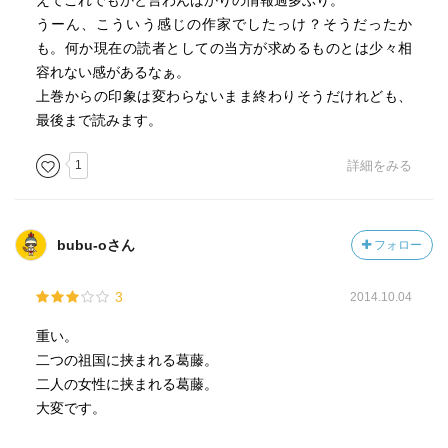
えてこれでもかと言わんばかりの情報過多ぶり。
脈かっらでないと意味が取れないことが有る。例えば本文
うーん、こういう感じの作家でしたっけ？そうだったか
412ページ天羽の親父がしゃべった「ないよ，忠を撃っ
も。何か現在の読者としての当方が求めるものとは少々相
た・・・・・・」の「ないよ，」は「無いよ」ではなく，
容れない感があるなぁ。
たぶん「なんと！」に近い意味なのだろう。山崎さんどこ
上巻からの印象は変わらないまま終わりそうだけれども、
まで忠実なんだろうなぁ。まあ検証と云うかサポートして
最後まで読みます。
くれる鹿児島人は廻りに居たのではあろうが。
1
詳細をみる
フォックス眼鏡 という言葉が出て来る。それなんだ？早速
調べたら言葉通りで 狐の眼を模したデザインの眼鏡のこと
を言うらしい。目が吊り上がっていやメガネのフレームが
bubu-oさん
フォロー
吊り上がっているのだ。たぶん戦前からずっと有って今も
あるのだろうなぁ。街のそこいら辺ではあまり見かけはし
3
2014.10.04
ないが。
重い。
日本で言う8月15日「終戦記念日」（僕はこの記念日という
二つの祖国に挟まれる葛藤。
言い方を“終戦”というどちらかというとネガティブな言葉に
二人の女性に挟まれる葛藤。
つけて語るのはどうも好きではないが）は，当たり前だが
大変です。
アメリカでは「戦勝記念日」と云うそうだ。まあしかしア