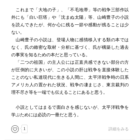
これまで「大地の子」、「不毛地帯」等の戦争三部作以
外にも「白い巨塔」や「沈まぬ太陽」等、山崎豊子の小説
を読んできたが、何か心に残る一節や感動が残ることは少
ない。
山崎豊子の小説は、登場人物に感情移入する類の本では
なく、氏の緻密な取材・分析に基づく、氏が構築した過去
の事実を知るための本だと思っている。
「二つの祖国」の主人公には正直共感できない部分の方
が圧倒的に大きいが、この小説の肝は戦争を直接体験した
ことのない私達現代に生きる人間に、太平洋戦争時の日系
アメリカ人の置かれた状況、戦争の凄まじさ、東京裁判の
理不尽さ等を一端でも伝えることにあると思う。
小説としてはまるで面白さを感じないが、太平洋戦争を
学ぶためには必読の一冊だと思う。
1
詳細をみる