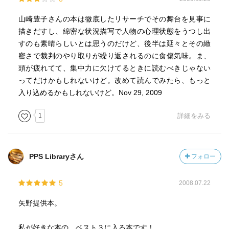
すぐ近くで結婚式でした。翌日、なぜだか靖国参拝
山崎豊子さんの本は徹底したリサーチでその舞台を見事に
したいという気持ちになりました。
描きだすし、綿密な状況描写で人物の心理状態をうつし出
すのも素晴らしいとは思うのだけど、後半は延々とその緻
それは二つの祖国の間に挟まれながらその人生を
密さで裁判のやり取りが繰り返されるのに食傷気味。ま、
送った賢治の忠魂の気持ちなのか、激戦の中で
頭が疲れてて、集中力に欠けてるときに読むべきじゃない
日本の勝利のために命を捧げて逝った日本兵のことを
ってだけかもしれないけど。改めて読んでみたら、もっと
思ってなのか、はたまた、勝者の裁きによって、
入り込めるかもしれないけど。Nov 29, 2009
死刑となったA級戦犯のことを思ってなのかは
自分でもよく分かっていません。
1
詳細をみる
ただ一つ確かなのは、人々をこうやって引き裂いてしまっ
た
PPS Libraryさん
フォロー
戦争を繰り返してはいけないんだというその祈りを
捧げたい。そんな気持ちが芽生えたということだと思いま
す。
5
2008.07.22
矢野提供本。
今また戦争歴史観が話題となっていますが、
結果的には、アジア諸国に対して日本が侵略行為と
私が好きな本の ベスト３に入る本です！