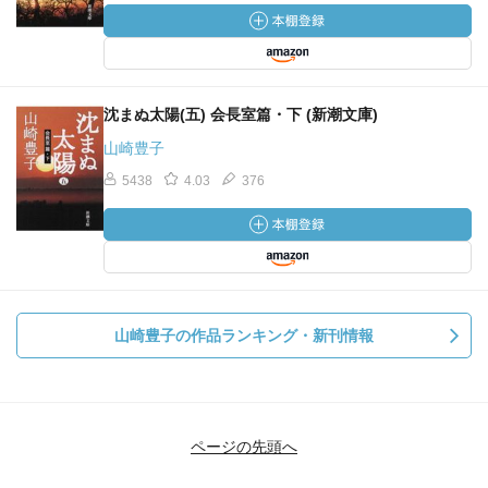
沈まぬ太陽(五) 会長室篇・下 (新潮文庫)
山崎豊子
5438
4.03
376
山崎豊子の作品ランキング・新刊情報
ページの先頭へ