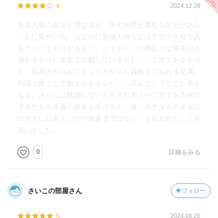
4
2024.12.26
登場人物の名前が異なるが、不毛地帯と重なる部分がある
ことに気付いた。はじめに登場人物などは架空の人物であ
るとのことわりがあるが、どうやらこの作品では実在の人
物をモデルに本名で記載しているらしい。二世であるがゆ
え、日本人からもアメリカ人からも責め立てられる兄弟、
戦場で敵として相まみえるシーン、読んでいてとても辛く
なる。さらには帰国していた在米日本人や二世であるその
子供たちも原爆の被害を受けるが、昔、カナダ人の英会話
の先生に日本人だけが被爆者ではない、と言われたことを
思い出した。
0
詳細をみる
さいこの部屋さん
フォロー
5
2024.08.20