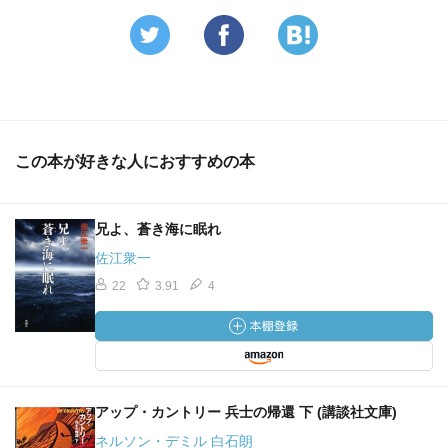
この本が好きな人におすすめの本
兄よ、蒼き海に眠れ
佐江衆一
22
3.91
4
アップ・カントリー 兵士の帰還 下 (講談社文庫)
ネルソン・デミル 白石朗