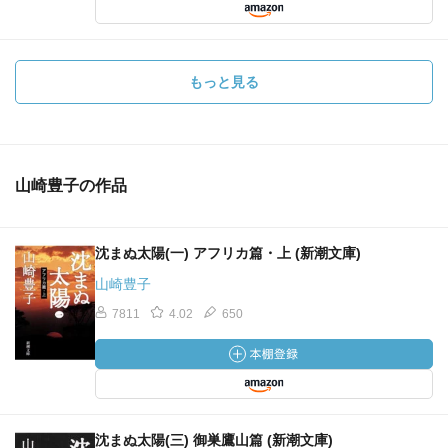
もっと見る
山崎豊子の作品
沈まぬ太陽(一) アフリカ篇・上 (新潮文庫)
山崎豊子
7811
4.02
650
沈まぬ太陽(三) 御巣鷹山篇 (新潮文庫)