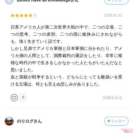
Books have all knowledgeさん
フォロー
5
2026.01.31
日系アメリカ人が第二次世界大戦の中で、二つの立場、二
つの思考、二つの差別、二つの国に板挟みにされながら
も、強く生きていく話です。
しかし兄弟でアメリカ軍側と日本軍側に分かれたり、アメ
リカ側の人間として、国際裁判の通訳をしたり、非常に複
雑な時代の中で生きるしかなかった人たちがいたんだなと
思いました。
血と国籍が戦争するという、どちらにとっても敵扱いを受
ける立場は、何とも言えぬ悲しみがありました。
0
詳細をみる
のりログさん
フォロー