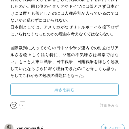
したのか。同じ側のイタリアやドイツには落とさず日本だ
僕の田舎ではその作業を「こえたんごかつぎ」って呼んで
けに２度とも落としたのには人種差別が入っているのでは
たなぁ(笑)。で，人々はサナダムシなどを代表とする蟯虫
ないかと疑わずにはいられない。
（ぎょうちゅう）という奴らをお腹に飼っていたのだっ
日本側としては、アメリカがなぜリトルボーイを投下せず
た。それらの蟯虫は卵を腹の中で産みその卵は屎として尻
にいられなくなったのかの理由を考えなくてはならない。
から排出さる。そしてその卵は肥料として畑に撒かれ野菜
に付着し人はそれを食べて又蟯虫を腹に宿す。このサイク
国際裁判に入ってからの日中ソや米ソ連内での対立はリア
ルの繰り返しなのであった。虫下しという名前の薬があっ
ルさを物々しく語り特に、ソ連の不気味さは尋常ではな
てそれを飲んで蟯虫を尻からひり出したものだった。僕自
い。もっと大東亜戦争、日中戦争、日露戦争を詳しく勉強
身にも経験がある。今思えばかなり貴重やなぁーあの経
していたならさらに深く理解できたのにと悔しくも思う。
験。
そしてこれからの勉強の課題にもなった。
終戦時は既に日本とアメリカ間の多くの移動手段は航空機
続きを読む
を使っていたみたいだ。もっとも軍関係に限ってはいたみ
たいだが。へえ一回の給油ではとどかないだろうな，と思
って先を読むと「グアム島とジョンストン島で給油」とあ
2
詳細をみる
った。ジョンストン島 ってどこだぁ？ すぐにGoogle Earth
だ！ああここかぁ(笑)。ハワイの西方およそ1000ｋｍに位
置する本当に航空基地しかない島だった。どうしてハワイ
ken7ynwaさん
フォロー