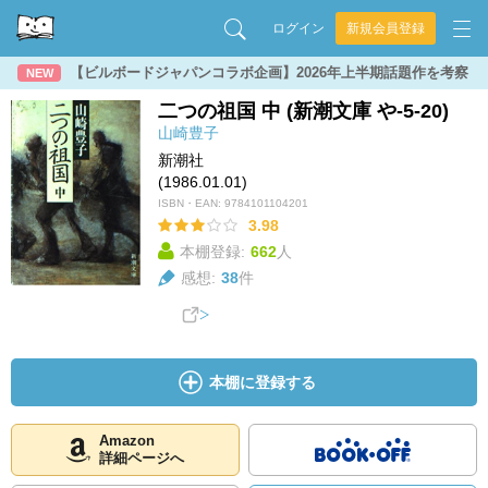
ログイン
新規会員登録
【ビルボードジャパンコラボ企画】2026年上半期話題作を考察
NEW
二つの祖国 中 (新潮文庫 や-5-20)
山崎豊子
新潮社
(1986.01.01)
ISBN・EAN:
9784101104201
3.98
本棚登録:
662
人
感想:
38
件
本棚に登録する
Amazon
詳細ページへ