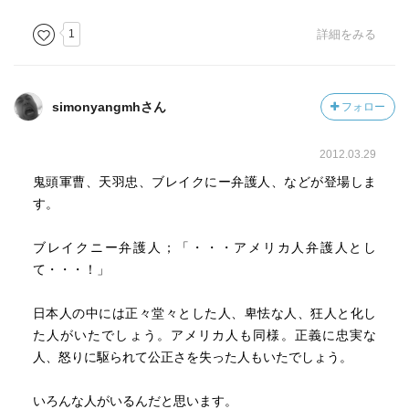
きくりっぱなさま。広大で壮麗なさま。」だった。まあ前
後の文意からそういう事だろうなぁとは思ったが。こうや
1
詳細をみる
って調べればもうほとんど新しい言葉を覚える能力が失わ
れつつある僕の記憶に残ってくれるかも。
simonyangmhさん
フォロー
なんと東京裁判には中華国清朝最後の皇帝にして後の満州
国皇帝の 溥儀 が 連合国（その時はソ連に捕らわれの身だっ
2012.03.29
たらしいが）側の証人として裁判で証言している事を僕は
鬼頭軍曹、天羽忠、ブレイクにー弁護人、などが登場しま
初めて知った。証言内容は非常に興味深く物語の筋にも深
す。
く関わっているのでここでは伏せる。愛新覚羅溥儀は沢山
の小説や映画に取り上げられていて僕も溥儀の登場する物
ブレイクニー弁護人；「・・・アメリカ人弁護人とし
語は浅田の二郎吉親分 の書を始めとして結構沢山読んでい
て・・・！」
る筈なのだが，溥儀が満州国の皇帝になる前に清朝の皇帝
に二度もなっていた事を本書でキチンと認識した。
日本人の中には正々堂々とした人、卑怯な人、狂人と化し
た人がいたでしょう。アメリカ人も同様。正義に忠実な
「愛新覚羅」 あいしんかくら と読むが僕はあいしんぎょろ
人、怒りに駆られて公正さを失った人もいたでしょう。
と覚えていた。前出の浅田の二郎吉親分 の某著書で その読
み方/言い方を覚えてしまった様な記憶だ。何が違うのだろ
いろんな人がいるんだと思います。
う。まあ満州言葉なのかそれとも朝鮮語なのか中華国語に