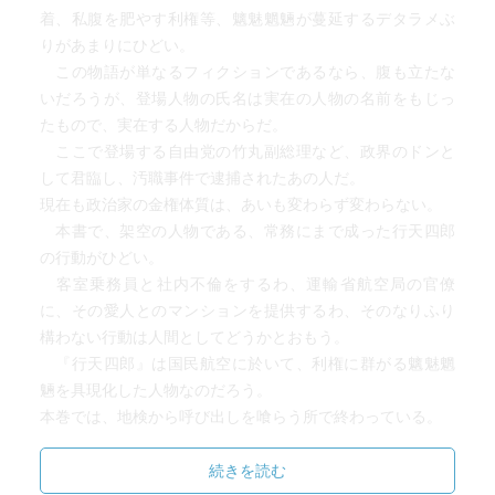
着、私腹を肥やす利権等、魑魅魍魎が蔓延するデタラメぶ
りがあまりにひどい。
この物語が単なるフィクションであるなら、腹も立たな
いだろうが、登場人物の氏名は実在の人物の名前をもじっ
たもので、実在する人物だからだ。
ここで登場する自由党の竹丸副総理など、政界のドンと
して君臨し、汚職事件で逮捕されたあの人だ。
現在も政治家の金権体質は、あいも変わらず変わらない。
本書で、架空の人物である、常務にまで成った行天四郎
の行動がひどい。
客室乗務員と社内不倫をするわ、運輸省航空局の官僚
に、その愛人とのマンションを提供するわ、そのなりふり
構わない行動は人間としてどうかとおもう。
『行天四郎』は国民航空に於いて、利権に群がる魑魅魍
魎を具現化した人物なのだろう。
本巻では、地検から呼び出しを喰らう所で終わっている。
国航開発の社長である岩合は、「岩合天皇」と呼ばれて
いた。その放漫経営により、私腹を肥やしていたが、つい
続きを読む