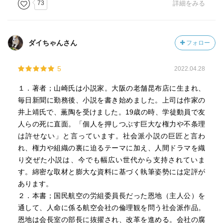
73
詳細をみる
私が読み飛ばしたのか、やはりはっきりとは掴めなかっ
た。
私にはなんとなく、行天は根っからの悪人には思えなかっ
ダイちゃんさん
フォロー
た。
5
2022.04.28
恩地と行天、二人の歩んだ道をたどりながら、どうすれば
良かったのか考えてしまう。
１．著者；山崎氏は小説家。大阪の老舗昆布店に生まれ、
毎日新聞に勤務後、小説を書き始めました。上司は作家の
全てを語らず、読者に委ねる余韻が残されている。
井上靖氏で、薫陶を受けました。19歳の時、学徒動員で友
物語の中で描かれる現実の重さや、個人ではどうにもでき
人らの死に直面。「個人を押しつぶす巨大な権力や不条理
ない状況に、やりきれなさが残る。
は許せない」と言っています。社会派小説の巨匠と言わ
れ、権力や組織の裏に迫るテーマに加え、人間ドラマを織
それでも、この物語が問いかけてくるものを考え続けるこ
り交ぜた小説は、今でも幅広い世代から支持されていま
とに、意味があるように感じた。
す。綿密な取材と膨大な資料に基づく執筆姿勢には定評が
Audibleにて。
あります。
２．本書；国民航空の労組委員長だった恩地（主人公）を
通して、人命に係る航空会社の倫理観を問う社会派作品。
恩地は会長室の部長に抜擢され、改革を進める。会社の腐