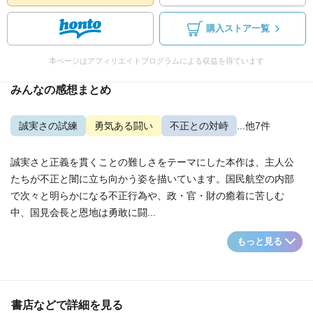
購入ストア一覧
本ページはアフィリエイトプログラムによる収益を得ています
みんなの感想まとめ
誠実さの試練
勇気ある闘い
不正との対峙
...他7件
誠実さと正義を貫くことの難しさをテーマにした本作は、主人公
たちが不正と闇に立ち向かう姿を描いています。国民航空の内部
で次々と明らかになる不正行為や、政・官・財の癒着に苦しむ
中、国見会長と恩地は勇敢に闘...
もっと見る
書店などで詳細を見る