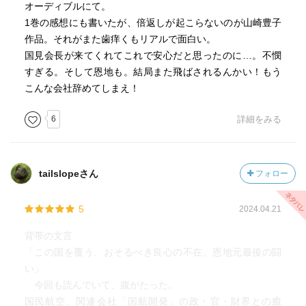
オーディブルにて。
1巻の感想にも書いたが、倍返しが起こらないのが山崎豊子
作品。それがまた歯痒くもリアルで面白い。
国見会長が来てくれてこれで安心だと思ったのに…。不憫
すぎる。そして恩地も。結局また飛ばされるんかい！もう
こんな会社辞めてしまえ！
6
詳細をみる
tailslopeさん
フォロー
5
2024.04.21
背帯の文言
「この国を覆う、おそるべき良心の不在。恩地元最後の闘
い」
今回も読んでいて、腹がたった。
国民航空、関連会社「国航開発」の政・官・財界との癒