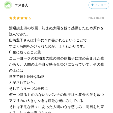
エスさん
フォロー
5
2024.04.08
渡辺謙主演の映画、沈まぬ太陽を観て感動したため原作を
読んでみた。
山崎豊子さんは十年に１作書かれるということで
すごく時間をかけられたのが、よくわかります。
印象に残ったこと葉
ニューヨークの動物園の鏡の間の鉄格子に埋め込まれた鏡
があり、人間の上半身が映る仕掛けになっていて、その鏡
の上には
世界で最も危険な動物
と記されていた。
そしてもう一つは最後に
何一つ遮るもののないサバンナの地平線へ黄金の矢を放つ
アフリカの大きな夕陽は荘厳な光にみちている。
それは不毛な日々にあった人間の心を慈しみ、明日を約束
する、沈まぬ太陽であった。