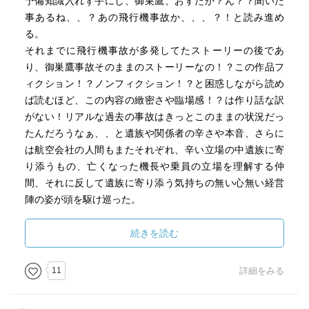
予備知識入れず手にし、御巣鷹、おすたか？ん？？聞いた
事あるね、、？あの飛行機事故か、、、？！と読み進め
る。
それまでに飛行機事故が多発してたストーリーの後であ
り、御巣鷹事故そのままのストーリーなの！？この作品フ
ィクション！？ノンフィクション！？と困惑しながら読め
ば読むほど、この内容の緻密さや臨場感！？は作り話な訳
がない！リアルな過去の事故はきっとこのままの状況だっ
たんだろうなぁ、、と遺族や関係者の辛さや本音、さらに
は航空会社の人間もまたそれぞれ、辛い立場の中遺族に寄
り添うもの、亡くなった機長や乗員の立場を理解する仲
間、それに反して遺族に寄り添う気持ちの無い心無い経営
陣の姿が頭を駆け巡った。
⑷⑸会長室編。
続きを読む
腐った航空会社にまさかの救世主現る！国見会長の人柄、
存在にはほんと我が事のように嬉しくて恩地の立場を考え
11
詳細をみる
ると救われる思いだった。それでも腐りきり過ぎた会社、
利権政治、自分の利益しか考えない飽きれるほどのひどい