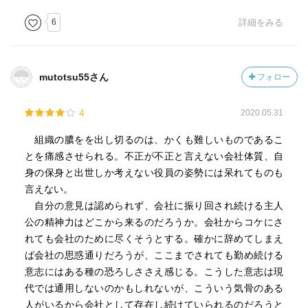
に解任された。ここだけはスッとした。
最後に会長の国見は解任。
6
詳細をみる
恩地は再び、ナイロビ支店長赴任を命ぜられ、本意では
ないが、ナイロビへと向かう、残念な結果となっている。
mutotsu55さん
フォロー
最後に作者の『あとがき』で、山崎豊子が述べている。
「今回は非常に勇気と忍耐のいる仕事であったが、その許
4
2020.05.31
されざる不条理に立ち向かい、それを書き遺すことは、現
在を生きる作家の使命だと思った」
組織の膿をを出し切るのは、かくも難しいものであるこ
偉大な作家の、この『あとがき』は重い。
とを痛感させられる。不正が不正と言えない会社体質、自
身の保身と出世しか考えない役員の姿勢には呆れてものも
言えない。
自分の意見は認められず、会社に振り回され続ける主人
公の精神力はどこから来るのだろうか。会社からコケにさ
れても会社のために尽くそうとする。確かに辞めてしまえ
ば会社の思惑通りだろうが、ここまでされても勤め続ける
意志にはある種の恐ろしささえ感じる。こうした意志は現
代では通用しないのかもしれないが、こういう気骨のある
人がいるから会社として存在し続けていられるのだろうと