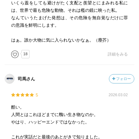
いくら蓋をしても避けがたく支配と羨望とにまみれる私に
は、世界で最も危険な動物。それは檻の鏡に映った私。
なんていうたまげた発想は、その危険を無自覚なだけに罪
の意識を鮮明にします。
はぁ。誰か大物に気に入られないかなぁ。（塵芥）
18
詳細をみる
司馬さん
フォロー
5
2026.03.02
酷い。
人間とはこれほどまでに醜い生き物なのか。
やはり、ハッピーエンドではなかった。
これが実話だと最後のあとがきで知りました。