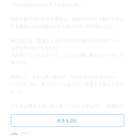
それが現実なんだと思うとさらに辛い。
信念を曲げずに生きる恩地と、組織の中でどう動くべきか
を見極めながら戦略的に立ち回る行天の対照的な二人。
個人的には、恩地よりも行天の方が気になる存在だった。
なぜ行天が気になるのか。
読み終えてからもずっと、ふとした時に考えていてやっと
気づいた。
恩地はどこまでも真っ直ぐで、その信念もわかりやすい。
一方で行天は、本心がどこにあるのか最後まで掴みきれな
かった。
はじめは恩地と同じ志を持っていたはずなのに、組織の中
で生きるうちに少しずつ変わっていったようにも見える。
それが彼の本心なのか、それとも流されてしまった結果な
続きを読む
のか。
気になってもう一度最初からざっと読み返してみたけど、