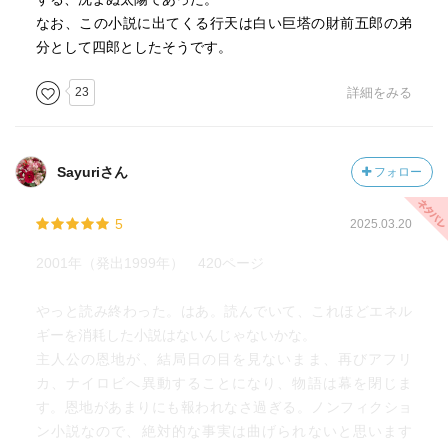
なお、この小説に出てくる行天は白い巨塔の財前五郎の弟
分として四郎としたそうです。
23
詳細をみる
Sayuriさん
フォロー
5
2025.03.20
2001年（発出1999年） 420ページ
やっと読み終わった。はあ。読んでいて、これほどエネル
ギーを消耗した小説はないんじゃないかな。
主人公の恩地が、結局日の目を見ないまま、再びアフリ
カ、ナイロビへ異動することになり、物語は幕を閉じま
す。恩地があまりにも報われなさ過ぎる。ノンフィクショ
ン小説なので、絶対的な事実は曲げられないと思います