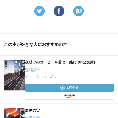
この本が好きな人におすすめの本
夜明けのコーヒーを君と一緒に (中公文庫)
森村誠一
25
3.60
2
凛冽の宙