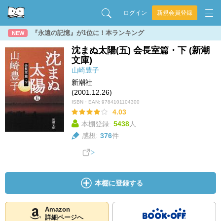
ログイン
新規会員登録
『永遠の記憶』が1位に！本ランキング
NEW
沈まぬ太陽(五) 会長室篇・下 (新潮
文庫)
山崎豊子
新潮社
(2001.12.26)
ISBN・EAN:
9784101104300
4.03
本棚登録:
5438
人
感想:
376
件
本棚に登録する
Amazon
詳細ページへ