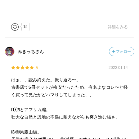
15
詳細をみる
みきっちさん
フォロー
5
2022.01.14
はぁ、、読み終えた。振り返ろ〜。
古書店で5冊セットが格安だったため、有名よなコレ〜と軽
く買って見たがどハマりしてしまった、、
⑴⑵とアフリカ編。
壮大な自然と恩地の不遇に耐えながらも突き進む強さ。
⑶御巣鷹山編。