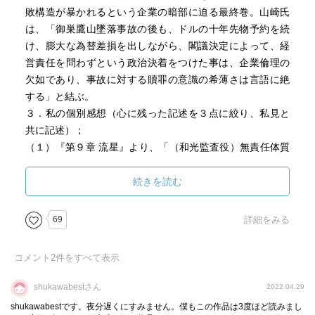
敗構造が暴かれるという企業の暗部に迫る最終巻。山崎氏
は、「御巣鷹山墜落事故の後も、ドルの十年先物予約を続
け、膨大な為替差損を出しながら、閣議決定によって、経
営責任を問わずという政治決着をつけた事は、企業倫理の
欠如であり、事故に対する贖罪の意識の希薄さは言語に絶
する」と結ぶ。
３．私の個別感想（心に残った記述を３点に絞り、私見と
共に記述）；
（１）『第９章 流星』より、「（和光監査役）無責任体質
と派閥人事が横行している社内では、良心に基いて、監査
を行う事は、非常に勇気がいる事であった。・・（そこ
続きを読む
で）“五シンの戒め”を自らの言葉で記し、座右銘とした。
『①私心を捨てる ②保身を捨て使命に生きる ③邪心を
69
詳細をみる
捨てる ④野心を捨てる ⑤慢心を捨てる』、この“五シン
の戒め”をもって、公正に職務を行おうとすると、周囲から
コメント
2
件をすべて表示
それとなく疎外され、孤立して、会社が抱えている重大な
問題が真剣に議論されることはなかった」
shukawabestさん
2022.04.29
●感想⇒監査役の役目は、会社が法令違反をしないように監
shukawabestです。夜分遅くにすみません。僕もこの作品は3度ほど読みまし