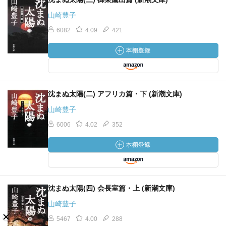
山崎豊子
6082
4.09
421
沈まぬ太陽(二) アフリカ篇・下 (新潮文庫)
山崎豊子
6006
4.02
352
沈まぬ太陽(四) 会長室篇・上 (新潮文庫)
山崎豊子
5467
4.00
288