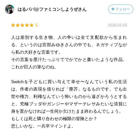
はるパパ@ファミコンしようぜさん
フォロー
5
2026.02.03
人は差別する生き物、人の争いは全て支配欲から生まれ
る、というのは宮部みゆきさんの中でも、ネガティブなが
ら私の大好きな言葉です。
その言葉を墨汁たっぷりででかでかと書いたような作品。
これが巨人の筆なのね。
Switchを子どもに買い与えて幸せ〜なんていう私の生活
は、作者の表現を借りれば「塵芥」なるものです。でも出
世や権力、利権なんていう怖いものから遠ざかろうとする
と、究極ブッダやガンジーやマザーテレサみたいな清貧に
身を置かなければ一生何か欠けたまま終わるんでしょう。
もしくは死と隣り合わせの極限の冒険とか？
悲しいかな。一兵卒マインドよ。