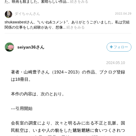
視する事です。和光は“生え抜き”であり、監査役と言っても
た。映画も観ました。素晴らしい作品...
続きをみる
周囲の甘え（仲間意識）を払拭出来なかったと思います。
ダイちゃんさん
2022.04.29
日本の監査役は、“ポスト枠で役員になれない者”或いは“退
任役員の褒美”という性格がありました。私が知る会社も、
shukawabestさん、“いいね&コメント”、ありがとうございました。私は労組
関係の仕事をした経験があり、想像...
続きをみる
現在でもそうした慣習が続いていると聞きます。ここで言
う、“五シンの戒め（①私心を捨てる・・）”は、非常に立派
な考え方ですが、実践できる人はそれ程いないでしょう。
seiyan36さん
フォロー
従って、組織という人間集団で、目的を達成するには、根
回しも必要です。自分で見えていない独り善がりでは賛同
2024.05.10
を得られません。
著者・山崎豊子さん（1924～2013）の作品、ブクログ登録
（２）『第１０章 射る』より、「（主人公の恩地）日夜、
は18冊目。
骨身を削って再建に取り組んでおられる会長と、新設され
た会長室の在り方を、よくもここまで貶める事が出来るも
本作の内容は、次のとおり。
のです、『日本ジャーナル』という一応、硬派の雑誌の、
しかも、記者の真面目な取材態度を信じた私の不明です。
---引用開始
川田室長が直ちに、次週分の掲載中止を申し入れておりま
す、それにしても、ここまで意図的な記事になるのは、社
会長室の調査により、次々と明るみに出る不正と乱脈。国
内の一部派閥と、マスコミが繋がっている証拠に他なりま
民航空は、いまや人の貌をした魑魅魍魎に食いつくされつ
せん」