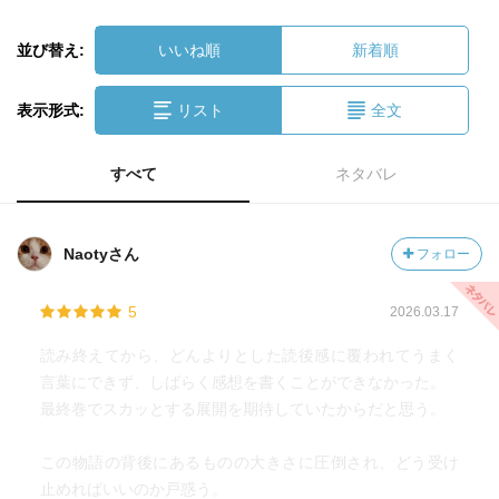
並び替え:
いいね順
新着順
表示形式:
リスト
全文
すべて
ネタバレ
Naotyさん
フォロー
5
2026.03.17
読み終えてから、どんよりとした読後感に覆われてうまく
言葉にできず、しばらく感想を書くことができなかった。
最終巻でスカッとする展開を期待していたからだと思う。
この物語の背後にあるものの大きさに圧倒され、どう受け
止めればいいのか戸惑う。