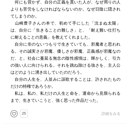
い、それを書き遺す事は、現在を生きる作家の使命だと思
何にも背かず、自分の正義を貫いた人が、なぜ周りの人
った」に感銘。後世まで読み継がれて欲しいと願います。
よりも苦労をしなければならないのか。なぜ日陰に隠され
（以上）
てしまうのか。
山崎豊子さんの本で、初めて手にした「沈まぬ太陽」
は、自分に「生きることの難しさ」と、「耐え難い仕打ち
に耐えることの意義」を教えてくれました。
自分に非のないつもりで生きていても、邪魔者と思われ
る。その誠実さが邪魔、優しさが邪魔、正義感が邪魔なの
だ、と。社会に蔓延る無念の陰性感情は、輝かしく、引力
の強い人に向けられる。それを跳ね除ける強さを、主人公
はどのように湧き出していたのだろう。
自分の人生を、人並みに謳歌することは、許されたもの
だけの特権であろうか。
私は、私の、私だけの人生と命を、運命から見限られる
まで、生きていこうと、強く思った作品だった。
25
詳細をみる