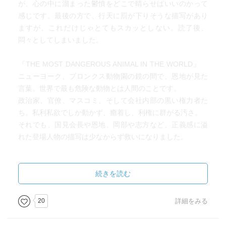
が、心の中に溜まった鬱憤をどこで晴らせばいいのかって
感じです。最後の方で、行天に罰が下りそうな描写があり
ますが、これだけじゃとてもスカッとしない。読了後、
悶々としてしまいました。
『THE MOST DANGEROUS ANIMAL IN THE WORLD』
ニューヨーク、ブロンクス動物園の鏡の間で、恩地が見た
言葉。世界で最も危険な動物とは人間のことです。
政治家、官僚、マスコミ、そして会社内部の黒い権力者た
ち。私利私欲でしか動かず、癒着し、利権に群がる汚さ。
それでも、国見会長や恩地、岡部や志方など、正義感に溢
れた登場人物の描写は少なからず救いになりました。
半官半民の特殊法人である航空会社の内部の腐敗を、圧倒
的な取材力と描写力で著した傑作です。読むのは苦しかっ
続きを読む
たのですが、読んで損はありませんでした。そして、とて
も勉強にもなりました。
20
詳細をみる