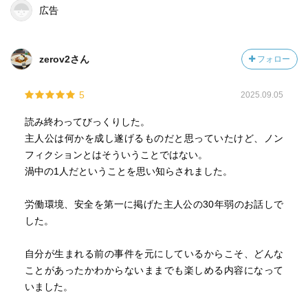
人間が多すぎる事に驚愕。
広告
少しずつその悪行の真相を掴みながらも揉み消されさらに
窮地に立たされる国見と恩地だがその純粋さには応援した
いと思わざるを得ない魅力が溢れる。
zerov2さん
フォロー
⑸の半分ほどを読み、まだドタバタしまくっているのに、
残りのページ分でどれだけの展開があり、まとめあがって
5
2025.09.05
いるのだろうと言う楽しみと読み終えてしまう寂しさで終
わって欲しくない思いが交差した。
読み終わってびっくりした。
主人公は何かを成し遂げるものだと思っていたけど、ノン
読み終えてしまいました（笑）
フィクションとはそういうことではない。
渦中の1人だということを思い知らされました。
私は今までに良い出会いもあり良くない出会いもそりゃあ
った。良い出会いを引き寄せるためには自分を磨くのが1番
労働環境、安全を第一に掲げた主人公の30年弱のお話しで
の近道なのかもな、、と。恩地や国見、志方、他魅力的な
した。
登場人物を思うと芯のない私はまだまだ磨かねばならぬな
とこの歳になって気付かされたのでありました。
自分が生まれる前の事件を元にしているからこそ、どんな
ことがあったかわからないままでも楽しめる内容になって
いました。