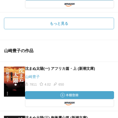
もっと見る
山崎豊子の作品
沈まぬ太陽(一) アフリカ篇・上 (新潮文庫)
山崎豊子
7811
4.02
650
沈まぬ太陽(三) 御巣鷹山篇 (新潮文庫)