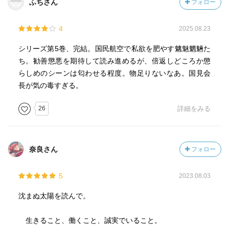
ふちさん
フォロー
人公・恩地元のモデルとなった人物。
多面的に定性的なモノサシでも測るべきです。そこで、会
社を統率する経営者の資質は重要になります。経営者と言
4
2025.08.23
---引用終了
えども、所詮人間なので欲望もあるでしょう。しかし、前
述の“五シンの戒め”をもって、役割に徹し、会社の存在価値
シリーズ第5巻、完結。国民航空で私欲を肥やす魑魅魍魎た
を問い続けなければなりません。企業存続の条件は、財務
ち。勧善懲悪を期待して読み進めるが、倍返しどころか懲
---引用開始
でもなければ、品質・技術でもありません。お客様と社員
らしめのシーンは匂わせる程度。物足りないなあ。国見会
の安全確保である事を、経営者は肝に銘ずる事です。命は
長が気の毒すぎる。
伊藤 淳二（いとう じゅんじ、1922年7月10日 - 2021年12
何にも替え難いのですから。
月19日）は、日本の実業家。武藤絲治に認められ、のちに
４．まとめ；「沈まぬ太陽」全五巻の最終コメントです。
26
詳細をみる
カネボウ会長になる。日本航空元会長。建築学者の横尾義
読み応えがありました。第三巻「御巣鷹山篇」は涙無くし
貫は従兄にあたる。
て読めない程、胸を打たれました。山崎氏はあくまでも
「フィクション」と言っています。それなのに、この作品
奈良さん
フォロー
---引用終了
の週刊誌への連載・映画化に対し、日本航空経営陣が強い
不快感を示し、雑誌連載中は日本航空機内での、この週刊
5
2023.08.03
誌の扱いを取りやめていました。“火の無い所に煙は立た
ぬ”と言います。大人げない対応ですね。日本航空の浄化を
沈まぬ太陽を読んで。
期待します。山崎氏の言葉、「今回は非常に勇気と忍耐の
いる仕事であったが、その許されざる不条理に立ち向か
生きること、働くこと、誠実でいること。