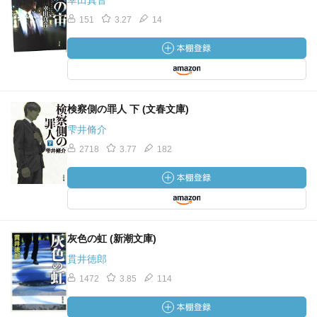
幸田真音
151
3.27
14
検察側の罪人 下 (文春文庫)
雫井脩介
2718
3.77
182
灰色の虹 (新潮文庫)
貫井徳郎
1472
3.85
114