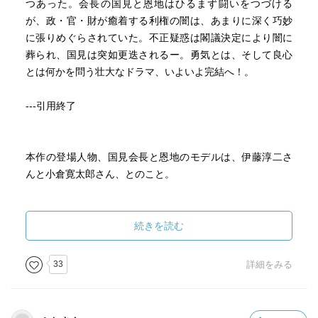
つあった。会長の国見と恩地はひるまず闘いをつづける
●感想⇒私は、マスコミをあまり信用していません。興味を
が、政・官・財が癒着する利権の闇は、あまりに深く巧妙
そそる雑誌記事、テレビのワイドショー等は、その典型で
に張りめぐらされていた。不正疑惑は閣議決定により闇に
す。10年程前に、厚生労働省の女性局長逮捕の事件があり
葬られ、国見は突如更迭されるー。勇気とは、そして良心
ました。マスコミは挙って検察の筋書に乗り、彼女を犯人
とは何かを問う壮大なドラマ、いよいよ完結へ！。
扱いしました。その後、主任検事の不正が暴露されるな
ど、無実が確定しました。逮捕当時は各社とも局長の不正
---引用終了
関与を大きく報じたのに、無実後は鳴りを潜めました。ミ
スジャッジはあるとは言え、捜査を疑問視する視点がかけ
ていたと言わざるを得ません。マスコミ記事を公正に判断
本作の登場人物、国見会長と恩地のモデルは、伊藤淳二さ
する為に、多角的な分析力を養い、冷静な眼で見たいもの
んと小倉寛太郎さん、とのこと。
です。思い込みは危険です。
（３）『あとがき』より、「多くの人の生命を預かり、何
以下、ウィキペディアより引用です。
よりも人間愛を優先しなければならぬ航空会社であるから
続きを読む
には、その非情さは許されない事であり、人間性の破壊で
---引用開始
ある。この人間的な要素が複雑に絡み合って、事故を引き
起しやすい素地に繋がっている」
33
詳細をみる
小倉 寛太郎（おぐら ひろたろう、1930年 - 2002年10月9
●感想⇒会社を評価する時に、財務数値に眼がゆきがちで
日）は、元日本航空の反会社側組合の労働組合委員長であ
す。企業の使命は、関係者（社員・株主・国家・地域社
る。通称かんたろう。山崎豊子の著書『沈まぬ太陽』の主
会・・）への貢献です。社会の公器なのですから、もっと