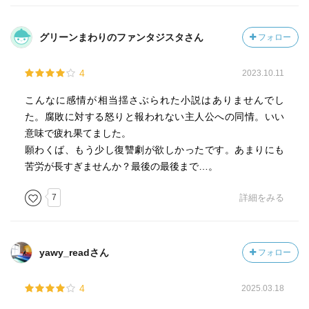
グリーンまわりのファンタジスタさん
フォロー
4
2023.10.11
こんなに感情が相当揺さぶられた小説はありませんでし
た。腐敗に対する怒りと報われない主人公への同情。いい
意味で疲れ果てました。
願わくば、もう少し復讐劇が欲しかったです。あまりにも
苦労が長すぎませんか？最後の最後まで…。
7
詳細をみる
yawy_readさん
フォロー
4
2025.03.18