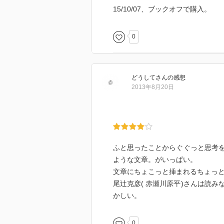
15/10/07、ブックオフで購入。
0
どうして
さん
の感想
2013年8月20日
ふと思ったことからぐぐっと思考
ような文章。がいっぱい。
文章にちょこっと挿まれるちょっ
尾辻克彦( 赤瀬川原平)さんは読
かしい。
0