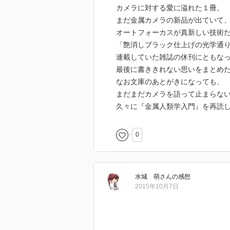
カメラに対する愛に溢れた１冊。
まだ金属カメラの新品が出ていて
オートフォーカスが真新しい技術
「艶消しブラック仕上げの光学通
連載していた雑誌の休刊にともな
最後に書ききれない思いをまとめ
なお文庫のあとがきになっても、
まだまだカメラを語って止まらな
久々に『金属人類学入門』を再読
0
水城 萌
さん
の感想
2015年10月7日