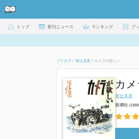
トップ
新刊ニュース
ランキング
ブ
ブクログ
>
尾辻克彦
>
カメラが欲しい
カメラ
尾辻克彦
新潮社
(198