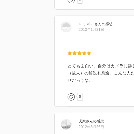
kenjitabat
さん
の感想
2013年1月21日
とても面白い。自分はカメラに詳
（故人）の解説も秀逸。こんな人
せだろうな。
0
氏家
さん
の感想
2012年8月26日