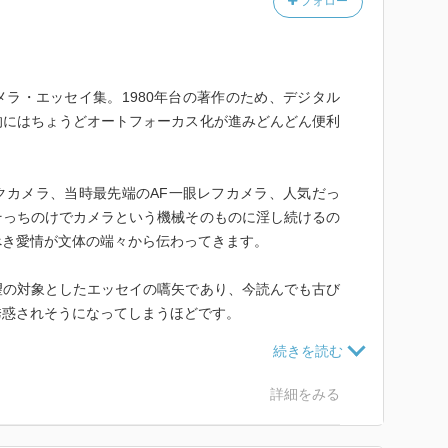
フォロー
ラ・エッセイ集。1980年台の著作のため、デジタル
的にはちょうどオートフォーカス化が進みどんどん便利
クカメラ、当時最先端のAF一眼レフカメラ、人気だっ
そっちのけでカメラという機械そのものに淫し続けるの
べき愛情が文体の端々から伝わってきます。
望の対象としたエッセイの嚆矢であり、今読んでも古び
誘惑されそうになってしまうほどです。
易に入手可能。お好きな方は是非どうぞ
詳細をみる