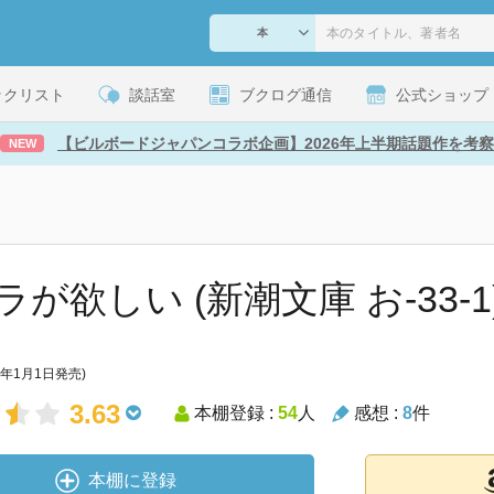
ックリスト
談話室
ブクログ通信
公式ショップ
【ビルボードジャパンコラボ企画】2026年上半期話題作を考察
NEW
が欲しい (新潮文庫 お-33-1
8年1月1日発売)
3.63
本棚登録 :
54
人
感想 :
8
件
本棚に登録