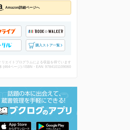
Amazon詳細ページへ
購入ストア一覧
ィリエイトプログラムによる収益を得ています
・本 (464ページ) / ISBN・EAN: 9784101109060