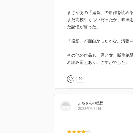
黒の回廊 天城越え
かげろう絵図 ☆一年半待て
まさかあの「鬼畜」の原作を読め
黒い手帖(随筆) 家紋
まだ高校生くらいだったか、映画
Dの複合 ☆顔
た記憶が蘇った。
西郷札 ☆鬼畜
けものみち 黒地の絵
「投影」が面白かったかな。清張
無宿人別帳 ☆カルネアデス
大奥婦女記 日本の黒い
その他の作品も、男と女、断崖絶
彩色江戸切絵図 現代官僚論
れ読み応えあり。さすがでした。
乱灯 江戸影絵 昭和史発掘
天保図録 陸行
西海道談綺 古代史疑
40
私説・日本合戦譚 天皇と豪族
私説古風土記 ペルセポリス
☆張込み(なおなおさんよりオススメ
ふち
さん
の感想
共犯者( 同上 )
2023年4月2日
☆声( 同上 )
砂漠の塩( 同上