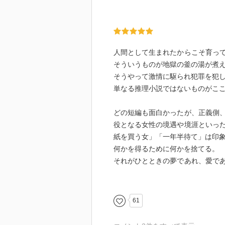
人間として生まれたからこそ育っ
そういうものが地獄の釜の湯が煮
そうやって激情に駆られ犯罪を犯
単なる推理小説ではないものがこ
どの短編も面白かったが、正義側
役となる女性の境遇や境涯といっ
紙を買う女」「一年半待て」は印
何かを得るために何かを捨てる。
それがひとときの夢であれ、愛で
さや大胆さに、ある種の清々しさ
その反対に男性たちの卑怯さに虚
61
アデスの舟板」。
先の女性たちと違うなって思った