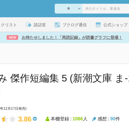
ックリスト
談話室
ブクログ通信
公式ショップ
お待たせしました！「再読記録」が読書グラフに登場！
NEW
 傑作短編集 5 (新潮文庫 ま-1
)
5年12月17日発売)
3.86
本棚登録 :
1086
人
感想 :
90
件