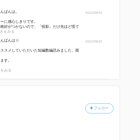
たってこと。その狡さに思わず舌打ちしてしまう。
こんばんは。
2022/09/10
場人物にも読後感にも明るさがあって、いちばん好みだ
ューに感心しきりです。
に格好がつかないので、「投影」だけ先ほど慌て
きをみる
聞社を、部長と喧嘩して辞めてしまった男が主人公。男
こんばんは☆
2022/09/10
政悪と闘う小さな新聞社に入社することになる。そし
オススメしていただいた短編数編読みました。面
上がらないし、意外な作風の短編かもしれない。
います。
ない弱小チームが不動の王者グループに立ち向かってい
きをみる
きなストーリー展開なのだ。
んでみたい。
冊』
』より
フォロー
記」伝