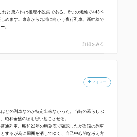
れと第六作は推理小説集である。8つの短編で443ペ
楽しめます。東京から九州に向かう夜行列車、新幹線で
なー。
詳細をみる
フォロー
車はどの列車なのか特定出来なかった。当時の暮らしぶ
し、昭和全盛の頃を思い起こさせる。
普通列車、昭和22年の時刻表で確認したが当該の列車
うとするが為に周囲を消してゆく、自己中心的な考え方