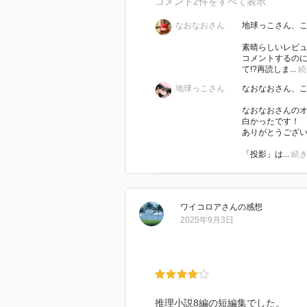
コメント
2
件をすべて表示
放せないもののために何かを捨て
なおなおさん
地球っこさん、
そんななかで「投影」だけは、登
素晴らしいレビ
コメントするの
った。
て!?再読しま...
続
女遊びがもとで勤めていた大手新
地球っこさん
なおなおさん、
はその女とともに地方に流れ、市
て……
なおなおさんの
白かったです！
清張作品のなかではあまり話題に
ありがとうござ
なんというか、誰にも相手にされ
「投影」は...
続
く、そんな感じ。胸が熱くなる好
清張さん没後30年。読めるだけ読
ワイコロア
さん
の感想
『この作家この10
2025年9月3日
『文豪ナビ 松本清張
☆ゼロの焦点 黒い福音
☆点と線 球形の荒野
☆波の塔 神々の乱心
☆砂の器 ☆或る「小倉日
推理小説8編の短編集でした。