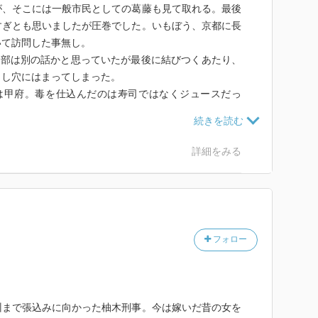
が、そこには一般市民としての葛藤も見て取れる。最後
すぎとも思いましたが圧巻でした。いもぼう、京都に長
いて訪問した事無し。
2部は別の話かと思っていたが最後に結びつくあたり、
とし穴にはまってしまった。
は甲府。毒を仕込んだのは寿司ではなくジュースだっ
するのかと思う。しかし女というものは恐ろしい。娘の
詳細をみる
仕組みを考えたものだ。
末でようやく分かった。それにしても出来のよい奥さん
げたのだからもう少し瀬戸内海S市で勤務してほしかっ
るのではないかと思う。
やや難しかったが芥川龍之介のクモの糸のようなストー
フォロー
かれるのは何ともつらいものだが受け入れなければなら
地方の人。東京から鉄道で10時間以上、きたない3等
駅から伯備線か、どこの盆地だろう？？？土地勘がある
～
州まで張込みに向かった柚木刑事。今は嫁いだ昔の女を