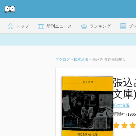
トップ
新刊ニュース
ランキング
ブ
ブクログ
>
松本清張
>
張込み 傑作短編集 5
張込み
文庫
松本清張
新潮社
(196