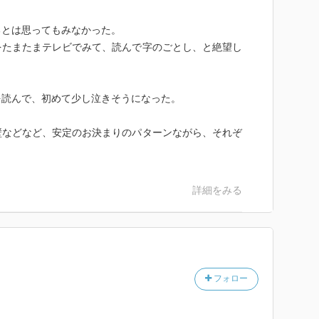
るとは思ってもみなかった。
をたまたまテレビでみて、読んで字のごとし、と絶望し
を読んで、初めて少し泣きそうになった。
の舟板
霧
壁などなど、安定のお決まりのパターンながら、それぞ
水行
詳細をみる
から飛鳥へ
)
フォロー
 )