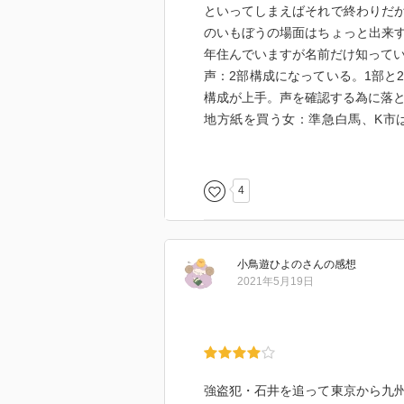
といってしまえばそれで終わりだ
のいもぼうの場面はちょっと出来
年住んでいますが名前だけ知って
声：2部構成になっている。1部と
構成が上手。声を確認する為に落
地方紙を買う女：準急白馬、K市
た。場面描写が面白い。
鬼畜：真面目な男がここまで転落
良子が何とも可哀そうだ。
4
1年半待て：男をはめるべくうまく
投影：タイトルの意味は最後の結
だ。折角、事件を解決して腕を上
小鳥遊ひよの
さん
の感想
た。同様の汚職は世間至る所にあ
2021年5月19日
カルネアデスの舟板：内容的には
リーか、見下していた人に追いつ
ない時もある。元教授はやはり中国
車のみで中国山脈に向かう。岡山
のか中国地方はよく登場するなぁ
強盗犯・石井を追って東京から九