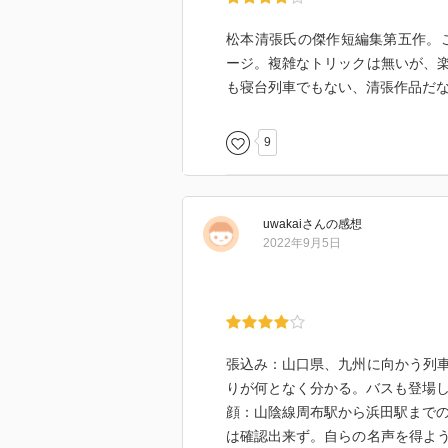
松本清張氏の傑作短編集第五作。こ
ージ。複雑なトリックは無いが、
も寝台列車でもない、清張作品だ
9
uwakai
さん
の感想
2022年9月5日
張込み：山口県、九州に向かう列
りが何となく分かる。バスも登場
顔：山陰線周布駅から浜田駅までの
は確認出来ず。自らの名声を得よ