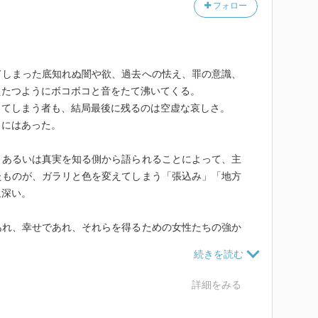
フォロー
てしまった底知れぬ闇や欲、過去への怯え、罪の意識、
えたつようにボコボコと音をたて沸いてくる。
してしまう者も、結局最後に残るのは空虚な哀しさ。
こにはあった。
、あるいは真実を知る側から語られることによって、主
たものが、ガラリと色を変えてしまう「張込み」「地方
象深い。
あれ、幸せであれ、それらを得るための女性たちの強か
をも感じてしまった私はイヤな女だろうか。
しさを覚えたのは「顔」「声」「鬼畜」そして「カルネ
詳細をみる
のは、何かを得るために何かを捨てたのではなくて、手