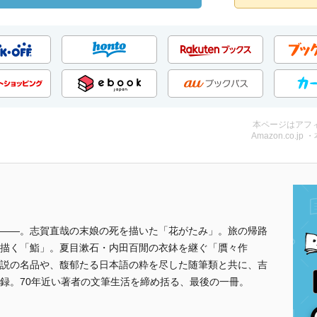
本ページはアフ
Amazon.co.jp 
――。志賀直哉の末娘の死を描いた「花がたみ」。旅の帰路
描く「鮨」。夏目漱石・内田百閒の衣鉢を継ぐ「贋々作
説の名品や、馥郁たる日本語の粋を尽した随筆類と共に、吉
録。70年近い著者の文筆生活を締め括る、最後の一冊。