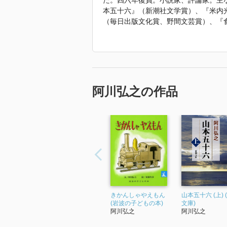
た。四六年復員。小説家、評論家。主
■伝統の社風
本五十六』（新潮社文学賞）、『米内
■駅前のルオー旧居
（毎日出版文化賞、野間文芸賞）、『
■志賀直哉とルオー
五年（平成七）『高松宮日記』（全八
■志賀家の皿小鉢
恩賜賞受賞。九三年、文化功労者に顕
受賞。日本芸術院会員。二〇一五年（
■「白樺」の前にあった「白樺」
■志賀直哉の生活と芸術
「2023年 『海軍こぼれ話』 で使わ
■「暗夜行路」解説
阿川弘之の作品
* * *
■座談会 わが友吉行淳之介―阿
■対談 良友・悪友・狐狸庵先生
■あとがき―著者より読者へ―
■阿川弘之について思い出すこと
短篇小説、随筆、座談会、対談な
いるので、最初は読み難いかと思
きかんしゃやえもん
山本五十六 (上) 
文壇仲間や親交のあった作家たち
(岩波の子どもの本)
文庫)
阿川弘之
阿川弘之
ー 吉行淳之介や遠藤周作、安岡
を生きた作家たち、先立った友へ