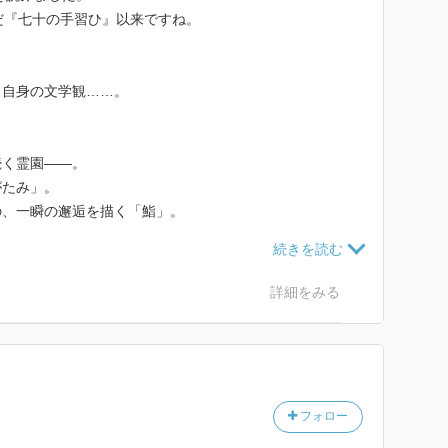
だ『七十の手習ひ』以来ですね。
、自身の文学観……。
続く霊園――。
がたみ」。
の、一瞬の邂逅を描く「鮨」。
「贋々作『猫』」……。
品や、馥郁たる日本語の粋を尽した随筆類と共に、吉行
どを収録。
詳細をみる
る、最後の一冊。
れた作品……引退宣言後の刊行で、で未刊行だった作品集
フォロー