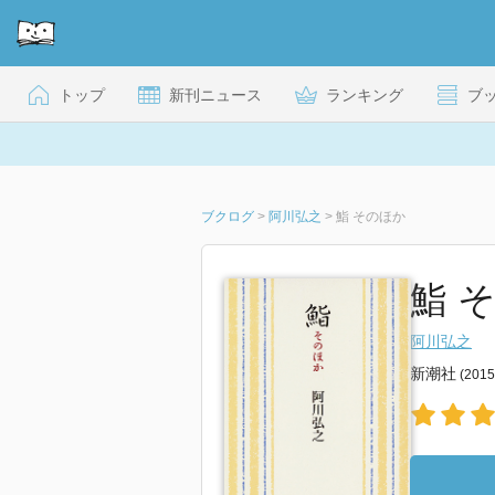
トップ
新刊ニュース
ランキング
ブ
ブクログ
>
阿川弘之
>
鮨 そのほか
鮨 
阿川弘之
新潮社
(201