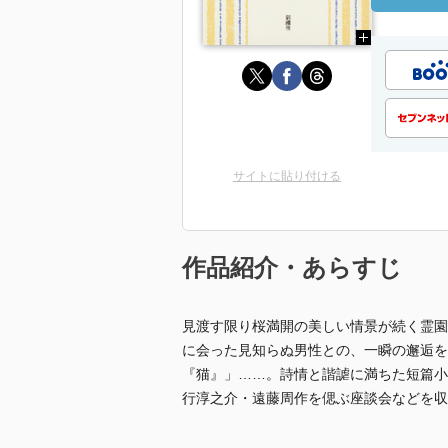
サイトに貼り付ける
作品紹介・あらすじ
見渡す限り桜満開の美しい情景が続く霊園
に会った見知らぬ男性との、一瞬の邂逅を
『猫』」……。詩情と諧謔に満ちた短篇小
行淳之介・遠藤周作を偲ぶ座談会などを収