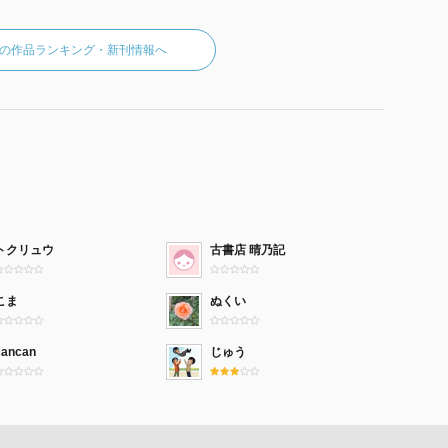
印象がありますが、その中にもユーモアや皮肉が隠され
の作品ランキング・新刊情報へ
した……そんな中で最も印象に残ったのは、地方都市で
主催者側が用意して持たされた寿司折に纏わる短篇小説
、玉子巻き、巻き寿司が詰められていたが、東京帰着後
物の太巻きの巻き寿司をひとつだけ食べて残りを持て余
ても冷蔵庫で数日滞留して捨てられる運命にあるが、捨
しい気持ちに共感してしまい、自分事のように心をシン
トクリュウ
古書店 晴乃記
した。
こま
ぬくい
良く自覚していたんだなー と感じて興味深く読めた随
cancan
じゅう
か、我儘な癇癪もちで、外で発散しかねる憤懣を家庭で
しっかり自己分析できていたんですね……ちょっと意外
描き残したいという気持ちの表れだったのかもしれませ