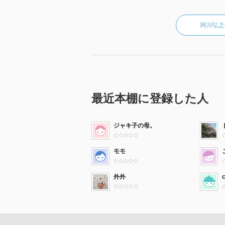
阿川弘之の文章は、硬くて知的な
阿川弘之
ているので、意外と愉しく読めま
の討論会で宴席を辞退したために
『鮨』ですね、、、
寿司折には、胡瓜巻き、干瓢巻き
に夕食の約束があることから、好
最近本棚に登録した人
す……これ以上食えず、持ち帰っ
てるに捨てられず というもどか
ジャキ子の母。
クロさせながら読むことができま
モモ
あとは、阿川弘之が自身のことを
筆の『舷燈消して』ですね、、、
外外
偏屈で頑固で心が歪んでいる と
別のかたちで爆発させる とか、
でしたが、自分のことをしっかり