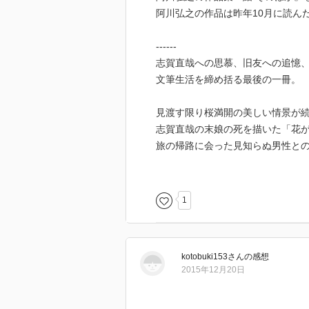
阿川弘之の作品は昨年10月に読ん
------
志賀直哉への思慕、旧友への追憶
文筆生活を締め括る最後の一冊。
見渡す限り桜満開の美しい情景が
志賀直哉の末娘の死を描いた「花
旅の帰路に会った見知らぬ男性と
夏目漱石・内田百閒の衣鉢を継ぐ
詩情と諧謔に満ちた短篇小説の名
淳之介・遠藤周作を偲ぶ座談会な
1
70年近い著者の文筆生活を締め括
------
kotobuki153
さん
の感想
2013年（平成25年）に刊行さ
2015年12月20日
です。