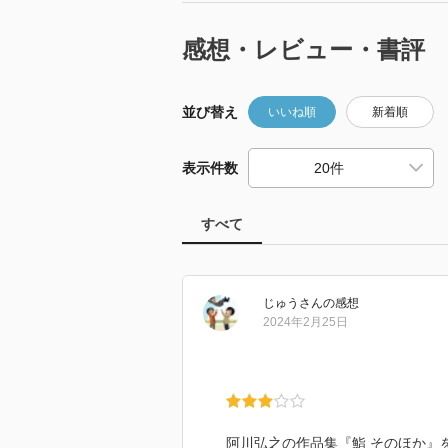
感想・レビュー・書評
並び替え
いいね順
新着順
表示件数
すべて
じゅう
さん
の感想
2024年2月25日
阿川弘之の作品集『鮨 そのほか』