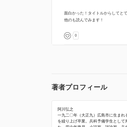
■花がたみ
■鮨
面白かった！タイトルからしてと
■贋々作『猫』
他のも読んでみます！
* * *
■阿部昭の短かかりし日々
■四十四年目のマンボウ航路
0
■宮脇俊三さんを悼む
■宮脇俊三『史記のつまみぐい』
■半藤一利『それからの海舟』
■世界最古の王室
■妃殿下、ハワイの休日
■クックス博士の思ひ出
■五里霧中の我が文学論
著者プロフィール
■蘆花と軍歌
■舷燈消して
■『雪の進軍』
阿川弘之
■私の八月十五日
一九二〇年（大正九）広島市に生まれ
■「新型爆弾」が焼いた蔵書
を繰り上げ卒業。兵科予備学生として
■娘の顔