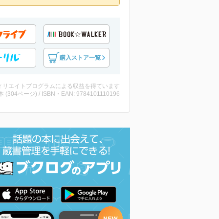
購入ストア一覧
ィリエイトプログラムによる収益を得ています
・本 (304ページ) / ISBN・EAN: 9784101110196