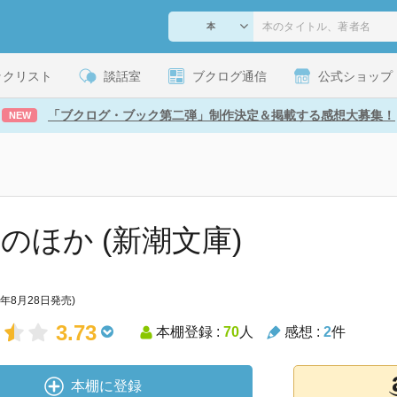
ックリスト
談話室
ブクログ通信
公式ショップ
「ブクログ・ブック第二弾」制作決定＆掲載する感想大募集！
NEW
そのほか (新潮文庫)
5年8月28日発売)
3.73
本棚登録 :
70
人
感想 :
2
件
本棚に登録