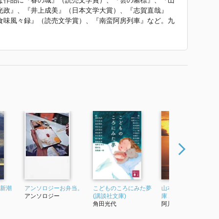
な作品に『春の城』（読売文学賞）、『雲の墓標』、『山
光政』、『井上成美』（日本文学大賞）、『志賀直哉』
食味風々録』（読売文学賞）、『南蛮阿房列車』など。九
巻）の編纂校訂に携わる。七八年、第三五回日本芸術院賞
彰される。九九年、文化勲章受章。二〇〇七年、菊池寛賞
平成二七）没。
れていた紹介文から引用しています。」
川弘之 遠藤周作 小島信夫 庄野潤三 三浦朱門
―阿川弘之 北杜夫 阿川佐和子
 三浦朱門
ど多彩な作品を収録した作品……旧仮名遣いで描かれて
いましたが、意外とすぐに慣れてましたね、、、
(新潮
アンソロジーお弁当。
こどものころにみた夢
山本五十六 下 (新潮文
との思い出話は文学史の裏話のようで興味深いですね
アンソロジー
(講談社文庫)
庫 あ-3-4 新潮文庫)
角田光代
阿川弘之
章太郎をはじめ、阿部昭、宮脇俊三、北杜夫……同時代
の思いは慨嘆は深かったですね。