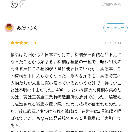
2
詳細をみる
あたいさん
フォロー
4
2026.06.11
物語は九州から西日本にかけて、棕櫚が圧倒的な品不足に
なったことから始まる。棕櫚は植物の一種で、昭和初期の
海苔養殖にこの植物が大量に使われていたが、ある年、こ
の棕櫚が手に入らなくなった。原因を探るも、ある特定の
人物たちが大量に買い漁っているというだけで、詳しいこ
とは不明のままだった。400トンという膨大な棕櫚を集めた
のは、実は三菱重工業長崎造船所の所員であった。秘密裡
に建造される戦艦を覆い隠すために棕櫚が使われたのだっ
た。後に武蔵と名づけられる戦艦は、建造中は2号戦艦と呼
ばれていた。ちなみに兄弟艦である１号戦艦は「大和」で
ある。