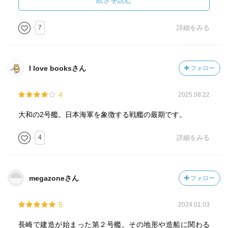
続きを読む
ての姿と、そこに関わった人々の熱い思いが重なって見え
ました。
7
詳細をみる
だけど、決して美談ではない。膨大な人と労力を費やして
まで建造した武蔵とは何だったのか。。。
I love booksさん
フォロー
少し重たい、読了後の余韻が続いています。
4
2025.08.22
大和の2号艦。日本海軍を象徴する戦艦の最期です。
4
詳細をみる
megazoneさん
フォロー
5
2024.01.03
長崎で建造が始まった第２号艦。その地形や造船に関わる