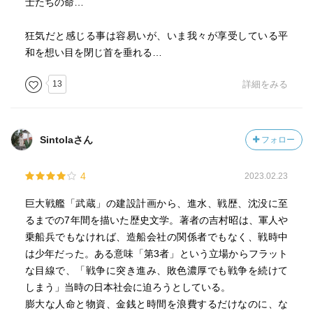
士たちの命…
狂気だと感じる事は容易いが、いま我々が享受している平
和を想い目を閉じ首を垂れる…
13
詳細をみる
Sintolaさん
フォロー
4
2023.02.23
巨大戦艦「武蔵」の建設計画から、進水、戦歴、沈没に至
るまでの7年間を描いた歴史文学。著者の吉村昭は、軍人や
乗船兵でもなければ、造船会社の関係者でもなく、戦時中
は少年だった。ある意味「第3者」という立場からフラット
な目線で、「戦争に突き進み、敗色濃厚でも戦争を続けて
しまう」当時の日本社会に迫ろうとしている。
膨大な人命と物資、金銭と時間を浪費するだけなのに、な