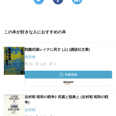
この本が好きな人におすすめの本
戦艦武蔵レイテに死す (上) (講談社文庫)
豊田穣
10
3.25
4
吉村昭 昭和の戦争2 武蔵と陸奥と (吉村昭 昭和の戦
争)
吉村昭