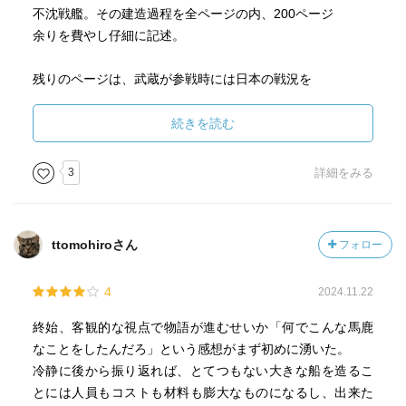
不沈戦艦。その建造過程を全ページの内、200ページ
余りを費やし仔細に記述。
残りのページは、武蔵が参戦時には日本の戦況を
覆すのは厳しく、不沈戦艦武蔵の使い道は遮二無二に
突撃し、肉弾特攻戦に向かうという捨て鉢状態。
続きを読む
米軍機による波状攻撃を受け、持ち得た能力を発揮する
ことなくレイテ沖で爆発四散し深海に沈む。
3
詳細をみる
乗組員2,400名の内1,000名以上が戦死。
動機と結果の不一致という無様な終焉を迎える。
ttomohiroさん
フォロー
戦局の趨勢を握るのは戦艦ではなく航空機に移っている
ことを軍部は知りつつ、なぜ建造に至ったのか？
4
2024.11.22
著者は抒情性を一切排した筆致で遺漏なく製造過程を
丹念に描くことで、軍部の無計画さと戦略の無さを
終始、客観的な視点で物語が進むせいか「何でこんな馬鹿
浮き彫りにしていく。
なことをしたんだろ」という感想がまず初めに湧いた。
冷静に後から振り返れば、とてつもない大きな船を造るこ
世界一の戦艦を持つことの意義・意図が不明確であり、
とには人員もコストも材料も膨大なものになるし、出来た
非論理の上に建造が決定される。そこに屹立するのは