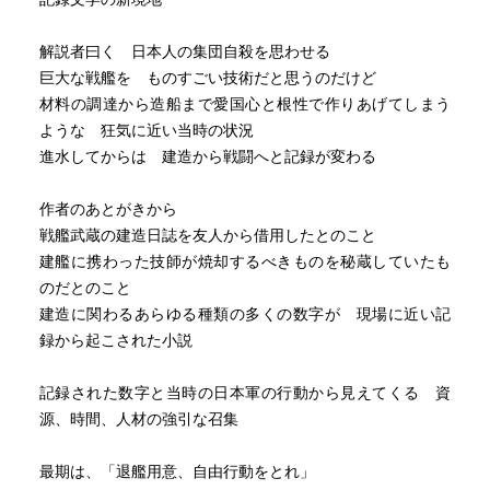
解説者曰く 日本人の集団自殺を思わせる
巨大な戦艦を ものすごい技術だと思うのだけど
材料の調達から造船まで愛国心と根性で作りあげてしまう
ような 狂気に近い当時の状況
進水してからは 建造から戦闘へと記録が変わる
作者のあとがきから
戦艦武蔵の建造日誌を友人から借用したとのこと
建艦に携わった技師が焼却するべきものを秘蔵していたも
のだとのこと
建造に関わるあらゆる種類の多くの数字が 現場に近い記
録から起こされた小説
記録された数字と当時の日本軍の行動から見えてくる 資
源、時間、人材の強引な召集
最期は、「退艦用意、自由行動をとれ」