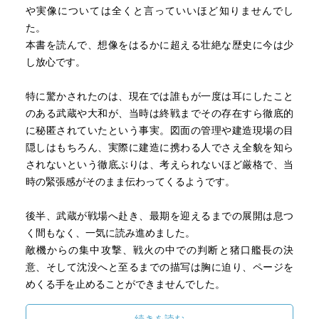
や実像については全くと言っていいほど知りませんでし
た。
本書を読んで、想像をはるかに超える壮絶な歴史に今は少
し放心です。
特に驚かされたのは、現在では誰もが一度は耳にしたこと
のある武蔵や大和が、当時は終戦までその存在すら徹底的
に秘匿されていたという事実。図面の管理や建造現場の目
隠しはもちろん、実際に建造に携わる人でさえ全貌を知ら
されないという徹底ぶりは、考えられないほど厳格で、当
時の緊張感がそのまま伝わってくるようです。
後半、武蔵が戦場へ赴き、最期を迎えるまでの展開は息つ
く間もなく、一気に読み進めました。
敵機からの集中攻撃、戦火の中での判断と猪口艦長の決
意、そして沈没へと至るまでの描写は胸に迫り、ページを
めくる手を止めることができませんでした。
名前しか知らなかった武蔵に、「実在した巨大な艦」とし