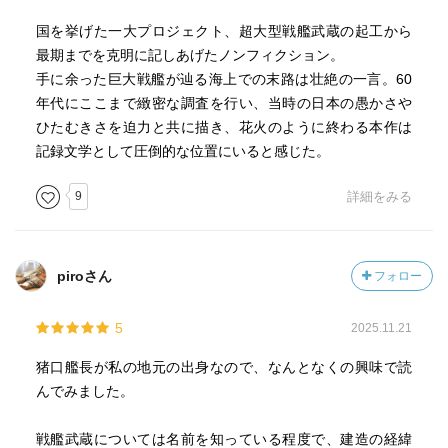
国を挙げた一大プロジェクト、超大型戦艦武蔵の起工から
最期までを克明に記しあげたノンフィクション。
手に余った巨大戦艦が辿る海上での末路は壮絶の一言。60
年代にここまで緻密な調査を行い、当時の日本の愚かさや
ひたむきさを迫力と共に描き、花火のように終わる本作は
記録文学として圧倒的な位置にいると感じた。
9
詳細をみる
piroさん
フォロー
5
2025.11.21
猪口艦長が私の地元の出身なので、なんとなくの興味で読
んでみました。
戦艦武蔵については名前を知っている程度で、建造の経緯