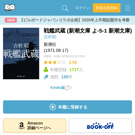
ログイン
新規会員登録
【ビルボードジャパンコラボ企画】2026年上半期話題作を考察
NEW
戦艦武蔵 (新潮文庫 よ-5-1 新潮文庫)
吉村昭
新潮社
(1971.08.17)
ISBN・EAN:
9784101117010
3.95
本棚登録:
1717
人
感想:
188
件
Kindle版
本棚に登録する
Amazon
詳細ページへ