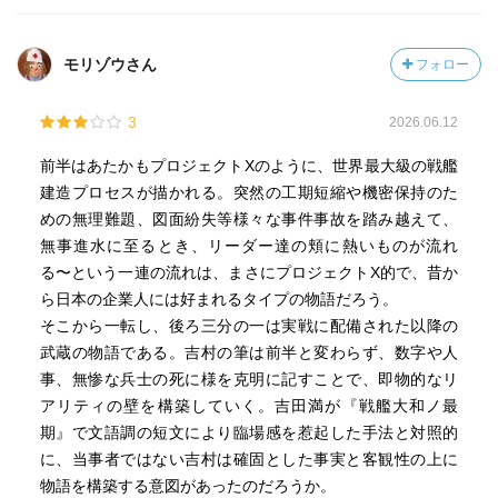
クト」に携わることに対して、技術者や作業員の間でプラ
イドや連帯感は存在する。
モリゾウさん
フォロー
身近なところでは、ワールドカップでの熱狂だって似てい
ると思う。
3
2026.06.12
人々の間で「神話」を夢見る気持ちの高ぶりが、現実から
離れて非合理的な集団行動を取ってしまうのだろうか。こ
前半はあたかもプロジェクトXのように、世界最大級の戦艦
の本質に毎回迫ろうとする吉村文学、これからも沢山読ん
建造プロセスが描かれる。突然の工期短縮や機密保持のた
でいきたい。
めの無理難題、図面紛失等様々な事件事故を踏み越えて、
無事進水に至るとき、リーダー達の頬に熱いものが流れ
る〜という一連の流れは、まさにプロジェクトX的で、昔か
ら日本の企業人には好まれるタイプの物語だろう。
そこから一転し、後ろ三分の一は実戦に配備された以降の
武蔵の物語である。吉村の筆は前半と変わらず、数字や人
事、無惨な兵士の死に様を克明に記すことで、即物的なリ
アリティの壁を構築していく。吉田満が『戦艦大和ノ最
期』で文語調の短文により臨場感を惹起した手法と対照的
に、当事者ではない吉村は確固とした事実と客観性の上に
物語を構築する意図があったのだろうか。