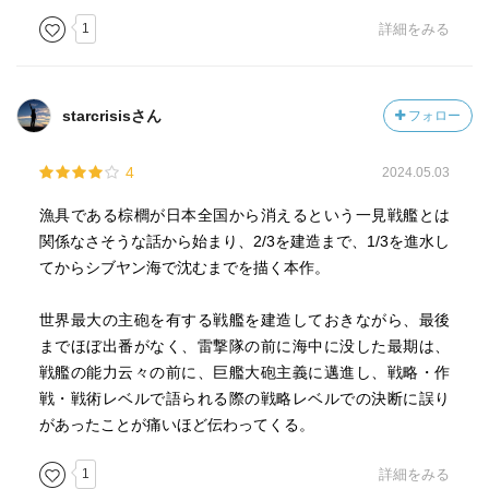
1
詳細をみる
客観的で冷徹な人間への諦観を含んだ観察眼が吉村作品の
通底するテーマであり魅力だと思う。
starcrisisさん
フォロー
結論、やっぱり吉村昭作品最高！
4
2024.05.03
漁具である棕櫚が日本全国から消えるという一見戦艦とは
関係なさそうな話から始まり、2/3を建造まで、1/3を進水し
てからシブヤン海で沈むまでを描く本作。
世界最大の主砲を有する戦艦を建造しておきながら、最後
までほぼ出番がなく、雷撃隊の前に海中に没した最期は、
戦艦の能力云々の前に、巨艦大砲主義に邁進し、戦略・作
戦・戦術レベルで語られる際の戦略レベルでの決断に誤り
があったことが痛いほど伝わってくる。
1
詳細をみる