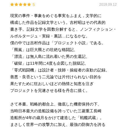
5
2018.09.12
現実の事件・事象をめぐる事実をふまえ，文学的に
構成した作品を記録文学という。吉村昭はその代表的
書き手。記録文学を因数分解すると、ノンフィクション・
ルポルタージュ・実録・裏話…になるかな。
僕の中では吉村作品は「プロジェクト小説」である。
「羆嵐」は巨大羆との壮絶な格闘記、
「漂流」は無人島に流れ着いた男の生還記、
「破獄」は11年間に4度も企図した脱獄記、
「零式戦闘機」は設計者・技師・操縦者の哀歓の記録。
善悪・良否という二元論では片付けられない目的を
果たすために狂おしいほどの熱情と知恵を注ぎ
プロジェクトを完遂させる様を丹念に描く。
さて本書。戦略的都合上、徹底した機密保持の下、
当時日本最大の造船設備を誇っていた三菱重工長崎
造船所が4年の歳月をかけて建造した「戦艦武蔵」。
まさしく世界一の攻撃力に加え、最強の防御力を誇る