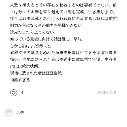
人数を考えるとその存在を秘匿するのは容易ではない。前
半は数々の困難を乗り越えて巨艦を完成、引き渡しまで。
後半は戦艦武蔵と名付けられ戦線に合流するも時代は航空
戦力が主になりその能力を発揮できない。
読みだしたら止まらない。
知っている最後に向けて話は進む。撃沈。
しかし話はまだ続いた。
武蔵沈没の露見を恐れた海軍中枢部は生存者をほぼ邪魔者
扱い。内地に送られた者は輸送中に敵魚雷で沈没。生存者
はほぼ軟禁状態。
現地に残された者はほぼ全滅。
過酷すぎる。
4
詳細をみる
広告