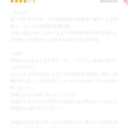
4
2026.03.22
・あらすじ
第二次世界大戦中、日本帝国海軍が秘密裡に建造した世界
最大、そして日本最後の戦艦武蔵。
武蔵が建造されて沈没するまでの歴史的背景や技術者たち
の苦難などを残された記録から描写する記録文学。
・感想
本編よりもあとがきが良かった。（もちろん本編も面白か
ったですけど）
あとがきで吉村先生がなぜこの戦艦武蔵を題材に選び、戦
艦武蔵を通して何を表現したかったのかを知ってから星4評
価になった。
本編を読んでる時に気づけよってね。
本編読んでる時に吉村先生の意図を汲み取れなかった己の
感受性やら能力不足が悲しい…。
本編は吉村先生が調べ上げた資料を元に書かれる記録文学