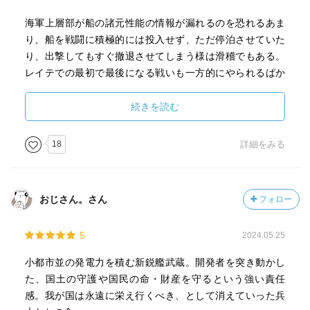
海軍上層部が船の諸元性能の情報が漏れるのを恐れるあま
り、船を戦闘に積極的には投入せず、ただ停泊させていた
り、出撃してもすぐ撤退させてしまう様は滑稽でもある。
レイテでの最初で最後になる戦いも一方的にやられるばか
りでほぼ役立たずのまま、戦前の国家プロジェクトは終わ
ってしまう。その後の武蔵の艦員の最後も記されているが
続きを読む
なんとも無残なものである。
18
詳細をみる
続けて「戦艦武蔵ノート」も読もうと思う。
おじさん。さん
フォロー
5
2024.05.25
小都市並の発電力を積む新鋭艦武蔵。開発者を突き動かし
た、国土の守護や国民の命・財産を守るという強い責任
感。我が国は永遠に栄え行くべき、として消えていった兵