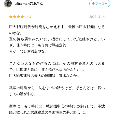
ultraman719さん
フォロー
4
2023.11.14
巨大戦艦時代が終焉をむかえる中、最後の巨大戦艦になる
のかな。
宝の持ち腐れみたいに、機密にしていた戦艦やけど、い
ざ、使う時には、もう負け戦確定的…
何か、悲しさ満点やな。
こんな巨大なもの作るのには、その機材を運ぶのも大変
で、巨砲運ぶ為に、運ぶ船作らなあかんとか…
巨大戦艦建設の最大の難関は、進水なんか…
武蔵の建造から、沈むまでの話やけど、ほとんどは、戦い
までの話が中心。
実際に、もう時代は、戦闘機中心の時代に移行して、不沈
艦と歌われた武蔵建造の帝国海軍の夢と野心は…