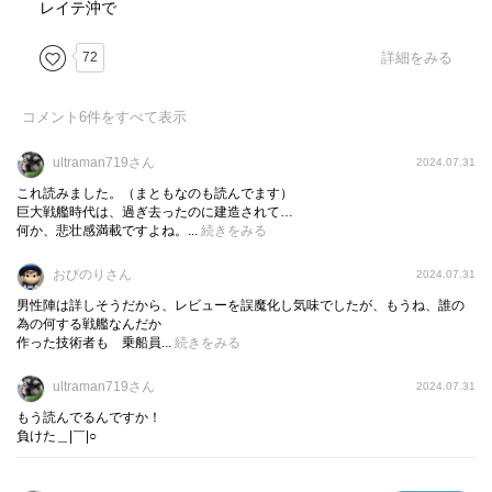
レイテ沖で
72
詳細をみる
コメント
6
件をすべて表示
ultraman719さん
2024.07.31
これ読みました。（まともなのも読んでます）
巨大戦艦時代は、過ぎ去ったのに建造されて…
何か、悲壮感満載ですよね。...
続きをみる
おびのりさん
2024.07.31
男性陣は詳しそうだから、レビューを誤魔化し気味でしたが、もうね、誰の
為の何する戦艦なんだか
作った技術者も 乗船員...
続きをみる
ultraman719さん
2024.07.31
もう読んでるんですか！
負けた＿|￣|○