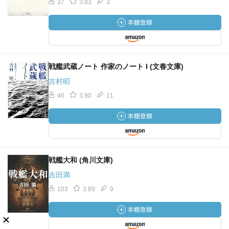
37
3.83
3
戦艦武蔵ノート 作家のノート I (文春文庫)
吉村昭
46
3.90
11
戦艦大和 (角川文庫)
吉田満
103
3.89
9