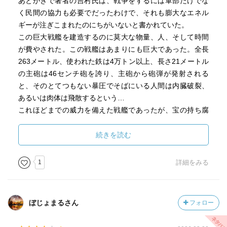
あとがきで著者の吉村氏は、戦争をするには軍部だけでな
く民間の協力も必要でだったわけで、それも膨大なエネル
ギーが注ぎこまれたのにちがいないと書かれていた。
この巨大戦艦を建造するのに莫大な物量、人、そして時間
が費やされた。この戦艦はあまりにも巨大であった。全長
263メートル、使われた鉄は4万トン以上、長さ21メートル
の主砲は46センチ砲を誇り、主砲から砲弾が発射される
と、そのとてつもない暴圧でそばにいる人間は内臓破裂、
あるいは肉体は飛散するという…
これほどまでの威力を備えた戦艦であったが、宝の持ち腐
れに終わった。海戦の主役が戦艦から飛行機に変わっの
だ。
続きを読む
分厚い鋼鉄で防御を固め、絶対に沈まないと言われた武蔵
であったが、飛行機からの爆撃や魚雷を数多うけ、沈没し
1
詳細をみる
てしまう。大日本帝国を救うと期待された戦艦であった
が、実際はその性能や威力を生かせないまま、ぼこぼこに
されて沈んでしまったのだった。この戦艦にかけられたエ
ぼじょまるさん
フォロー
ネルギーを考えると、なんとも空しい終わり方である。