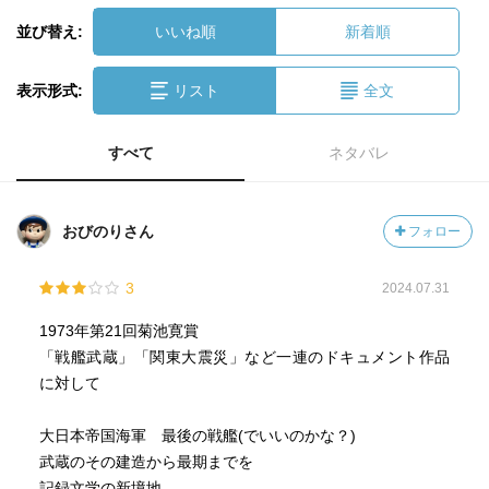
並び替え:
いいね順
新着順
表示形式:
リスト
全文
すべて
ネタバレ
おびのりさん
フォロー
3
2024.07.31
1973年第21回菊池寛賞
「戦艦武蔵」「関東大震災」など一連のドキュメント作品
に対して
大日本帝国海軍 最後の戦艦(でいいのかな？)
武蔵のその建造から最期までを
記録文学の新境地