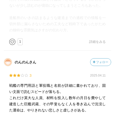
「私は、戦争を解明するのには、戦時中に人間たちが示し
ないが少し読むのが億劫になってしまうところもあった。
たエネルギーを大胆に直視することからはじめるべきだと
いう考えを抱いていた。そして、それらのエネルギーが大
造船所のいきの詰まるような建造までの過程での情報を一
量の人命を物を浪費したことに、戦争というものの本質が
切外部に漏らさないための工夫など戦時下であったがため
あるように思っていた。戦争は、一部のものが確かに煽動
の独特な雰囲気はさすがの伝わり方。
して引き起こしたものかも知れないが、戦争を根強く持続
させたのは、やはり無数の人間たちであったにちがいな
1
詳細をみる
い。」
あとがきも素晴らしいけど、解説もまた良かった。
のんのんさん
フォロー
「吉村昭氏の作品の底にある人間観、それは人間というも
のは何をしでかすかわからないということへの暗い好奇心
3
2025.04.11
と、何をやってもタカが知れているという無常感をはらん
だ徒労の意識である。」と解説されていて、私が吉村作品
戦艦の専門用語と軍役職と名前が詳細に書かれており、固
に惹かれる理由がまさにソコなんだなと納得した。
い文面で読むスピードが落ちる。
これだけ莫大な人員、材料を投入し数年の月日を費やして
吉村先生は決して人間を美化しない。
建造した巨艦武蔵、その甲斐もなく人を巻き込んで沈没し
別に人間をバカにしていたり嫌悪してるわけでもない。
た運命は、やりきれない悲しさと虚しさがある。
やっぱり一言でいい表すならやはり「諦観」。