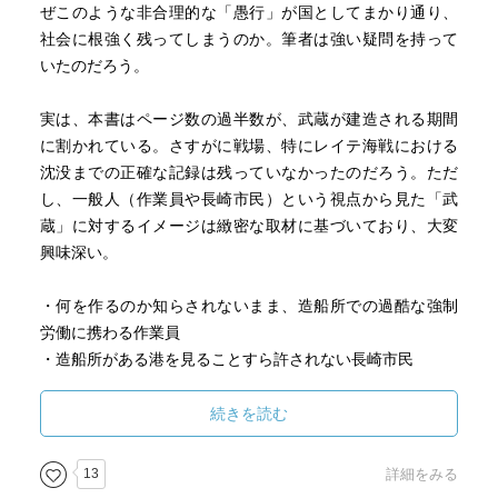
ぜこのような非合理的な「愚行」が国としてまかり通り、
社会に根強く残ってしまうのか。筆者は強い疑問を持って
いたのだろう。
実は、本書はページ数の過半数が、武蔵が建造される期間
に割かれている。さすがに戦場、特にレイテ海戦における
沈没までの正確な記録は残っていなかったのだろう。ただ
し、一般人（作業員や長崎市民）という視点から見た「武
蔵」に対するイメージは緻密な取材に基づいており、大変
興味深い。
・何を作るのか知らされないまま、造船所での過酷な強制
労働に携わる作業員
・造船所がある港を見ることすら許されない長崎市民
・漁業で使う材料が一斉に無くなり、狼狽する漁師
・愛着を持って建造した戦艦を海軍に引き渡した直後、あ
続きを読む
っけなく退去命令をくらう造船会社の幹部
13
詳細をみる
今の時代も、建設現場などでは「国を代表する大プロジェ