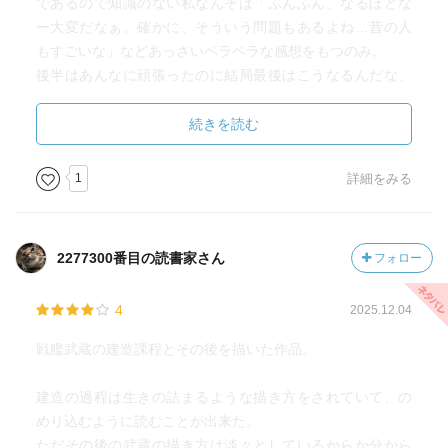
であるので知識のない私なんぞは「ふんふん、なるほどな
ー大変だなぁ。確かに、そういう問題もあるよね…昔の人
もすごいな」などあっさいペラペラな感想をもつのみ。
後半はあんなに頑張ったのに結局最後はこうなるんだな、
という寂しさと諦観があり何ともしんみりした読了感だっ
た。
続きを読む
冒頭は何やら最近棕櫚が不足している。買い付けをしてい
1
詳細をみる
るグループの目的も正体もわからない。一体何が起こって
いるのだろう？とワクワクさせる始まりだった。
2277300番目の読書家さん
フォロー
戦艦武蔵を建造するにあたって尽力した人々と成す術なく
戦火に飲み込まれていった人々。
4
2025.12.04
国家の威信をかけた大事業、大事業を成功させるためにど
れだけの人、金、ものが費やされ、だからこそ簡単に沈め
戦艦武蔵の建造課程とその後を描いた作品。
るわけにもいかず「御殿」となった武蔵。
色々考えさせられる事業だわ。
建造の過程は生きの詰まるような描き方をされていて、の
別に愚行とまでは思わないけども。
めり込むように読むことが出来た。
ただその後の武蔵の描き方は淡々としているからか分から