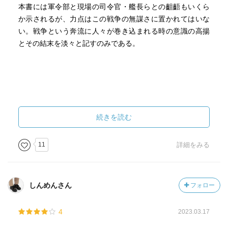
本書には軍令部と現場の司令官・艦長らとの齟齬もいくら
か示されるが、力点はこの戦争の無謀さに置かれてはいな
い。戦争という奔流に人々が巻き込まれる時の意識の高揚
とその結末を淡々と記すのみである。
続きを読む
11
詳細をみる
しんめんさん
フォロー
4
2023.03.17