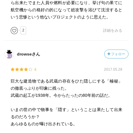
ら出来たでまた人員や燃料が必要になり、挙げ句の果てに
不沈艦を持ちさえすれば日本の国土は十二分に守護
航空機からの格好の的になって総攻撃を浴びて沈没すると
できるのだという「神話」のみ。
いう悲惨という他ないプロジェクトのように思えた。
山本七平の「空気の研究」にある「思考停止」状態が
壮大な愚行を生んだのか？
2
詳細をみる
武蔵と大和。一卵性双生児の様な「巨艦不沈戦艦」。
いずれも重油の確保もままならず、護衛航空機をつける
drowseさん
フォロー
ことができない状況下に出撃し、壮絶な最期を迎えた。
4
2017.05.28
思考停止・非論理・神話の屹立…。
70有余年前、目を背けたくなる壮大な愚行を日本民族
巨大な建造物である武蔵の存在をひた隠しにする「極秘」
がしでかしたことを教示してくれる貴重な記録。
の徹底っぷりが印象に残った。
武蔵の起工が1938年。今からたったの80年前の話だ。
いまの世の中で物事を「隠す」ということは果たして出来
るのだろうか？
あらゆるものが曝け出されている。