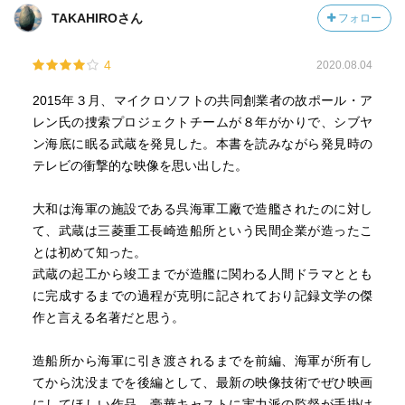
TAKAHIROさん
フォロー
4
2020.08.04
2015年３月、マイクロソフトの共同創業者の故ポール・ア
レン氏の捜索プロジェクトチームが８年がかりで、シブヤ
ン海底に眠る武蔵を発見した。本書を読みながら発見時の
テレビの衝撃的な映像を思い出した。
大和は海軍の施設である呉海軍工廠で造艦されたのに対し
て、武蔵は三菱重工長崎造船所という民間企業が造ったこ
とは初めて知った。
武蔵の起工から竣工までが造艦に関わる人間ドラマととも
に完成するまでの過程が克明に記されており記録文学の傑
作と言える名著だと思う。
造船所から海軍に引き渡されるまでを前編、海軍が所有し
てから沈没までを後編として、最新の映像技術でぜひ映画
にしてほしい作品。豪華キャストに実力派の監督が手掛け