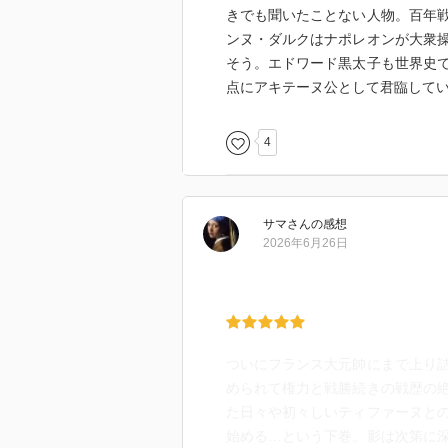
きでも聞いたことない人物。百年
ンヌ・ダルクはナポレオンが大衆
そう。エドワード黒太子も世界史
点にアキテーヌ公として君臨して
4
サマ
さん
の感想
2026年6月26日
ついにフランス大元帥にまで上り
められて権力と戦勝続きの戦歴の
た日々や初々しいティファーヌと
始める…という下巻。影は次第に