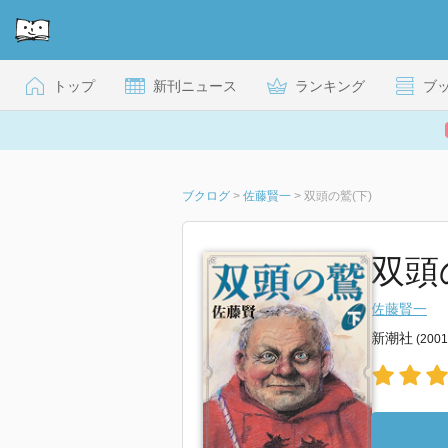
トップ
新刊ニュース
ランキング
ブ
ブクログ
>
佐藤賢一
>
双頭の鷲(下)
双頭
佐藤賢一
新潮社
(200