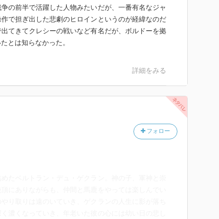
戦争の前半で活躍した人物みたいだが、一番有名なジャ
操作で担ぎ出した悲劇のヒロインというのが経緯なのだ
で出てきてクレシーの戦いなど有名だが、ボルドーを拠
いたとは知らなかった。
詳細をみる
フォロー
詰めたベルトラン・デュ・ゲクラン。神の子、軍神と崇
絶頂にありながらも、仲間と馬鹿をやっては楽しんでい
のやり取りは遠のいていき、ゲクランの人生に影が落ち
深く濃くなっていき、年老いた彼の心には幼い日の悲し