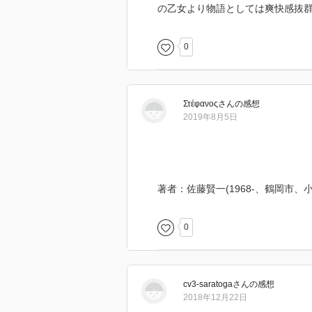
の乙女より物語としては爽快感抜
0
Στέφανος
さん
の感想
2019年8月5日
著者：佐藤賢一(1968-、鶴岡市、小
0
cv3-saratoga
さん
の感想
2018年12月22日