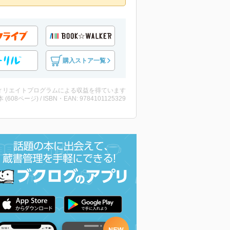
購入ストア一覧
ィリエイトプログラムによる収益を得ています
・本 (608ページ) / ISBN・EAN: 9784101125329