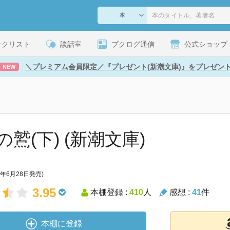
ックリスト
談話室
ブクログ通信
公式ショップ
＼プレミアム会員限定／『プレゼント(新潮文庫)』をプレゼン
NEW
の鷲(下) (新潮文庫)
1年6月28日発売)
3.95
本棚登録 :
410
人
感想 :
41
件
本棚に登録