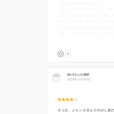
き思い出や確執が表出する。
下巻は上巻のようなイケイケな勢
していて読み応えがあった。特に
ぬ恋、犯した罪、ゲクランとの決
などは人間の業と人生の深みを感
と思う。上下巻1200ページほど
もっともっと長く読みたかったと
うことなのだろうなあ。
人生は始まっては終わっていき、
1
しても百年戦争はまだまだ終わら
説だった。フランス語の資料を多
謝を捧げたい。
dai-4
さん
の感想
2024年10月30日
そうか、ジャンヌダルクの少し前