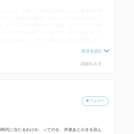
いはないが、人間ドラマ的な面が中心となり重厚感が増
ゲクランの従兄弟で修道士でもあるエマヌエルの道なら
別、そして再び力を貸すまでの葛藤、エピローグでの姿
じさせる迫力ある書きぶりで面白かった。本当に傑作だ
の大作ではあるが、それでも駆け足に感じる部分も多く
いう気になってしまう。でもこれくらいが丁度いいとい
歴史はいつまでも続く。ゲクランもシャルル5世も退場
詳細をみる
ない。人間の生の面白さ、歴史の面白さを感じられる小
数読み解いてこれを書き上げた著者に敬意と心からの感
フォロー
の時代に当たるわけか、ってのを、作者あとがきを読ん