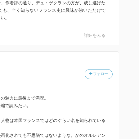
今、作者評の通り、デュ・ゲクランの方が、成し遂げた
ても、全く知らないフランス史に興味が沸いただけで
きい。
詳細をみる
フォロー
達の魅力に最後まで満喫。
長編で読みたい。
う人物は本国フランスではどのぐらい名を知られている
映画化されても不思議ではないような。かのオルレアン