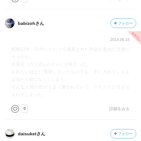
babizohさん
フォロー
2014.06.15
昭和13年～33年にわたって発表された作品を集めた文庫だ
そうだが、
凌霄花（のうぜんかずら）が良かった。
狂おしいほどに渇望していたものでも、手に入れてしまえ
ば当たり前になってしまう。
そんな人間の性がうまく書かれていて、グイグイと引き込
まれてしまった。
0
詳細をみる
daisuketさん
フォロー