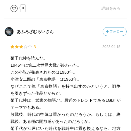
■あんちゃん
0
詳細をみる
■ひとでなし
■薮落し
■解説 木村久邇典
あふろざむらいさん
フォロー
収録されている8篇のうち『菊千代抄』だけは再読… 共感
3
2023.04.15
できる好みの作品と共感できない作品が半々だったかなー
菊千代抄を読んだ。
藩政改革に意欲を燃やす藩主の意を受け、大幅な緊縮財政
1945年に第二次世界大戦が終わった。
を断行するため勘定奉行として江戸から国元へ下向した笈
この小説が発表されたのは1950年。
川玄一郎が、よそ者扱いされ反発されながら、実父の助け
小津安二郎の「東京物語」は1953年。
もあり改革を成し遂げる『いさましい話』、
なぜここで俺「東京物語」を持ち出すのかというと、戦争
を引きずった作品だからだ。
後継者を絶やさぬため男として育てられた姫君の哀しみ、
菊千代抄は、武家の物語だ。最近のトレンドであるLGBTが
苦悩し嫌悪感に苦しめられる痛ましい半生を描いた『菊千
テーマでもある。
代抄』、
敗戦後、時代の空気は重かったのだろうか。もしくは、終
戦後、ある種の開放感があったのだろうか。
こっけいものの一篇でユーモアたっぷり… 軽率でおしゃ
菊千代が江戸にいた時代を戦時中に置き換えるなら、地方