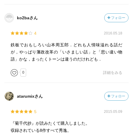
ko2baさん
フォロー
4
2016.05.18
鉄板でおもしろい山本周五郎．どれも人情味溢れる話だ
が，やっぱり藩政改革の「いさましい話」と「思い違い物
語」かな，まったくトーンは違うのだけれども．
0
詳細をみる
atarumixさん
フォロー
5
2015.05.09
『菊千代抄』が読みたくて購入しました。
収録されている8作すべて秀逸。