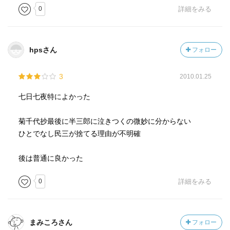
0
詳細をみる
hpsさん
フォロー
3
2010.01.25
七日七夜特によかった
菊千代抄最後に半三郎に泣きつくの微妙に分からない
ひとでなし民三が捨てる理由が不明確
後は普通に良かった
0
詳細をみる
まみころさん
フォロー