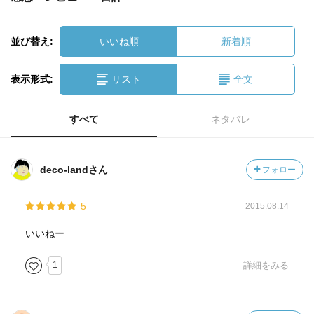
並び替え:
いいね順
新着順
表示形式:
リスト
全文
すべて
ネタバレ
deco-landさん
フォロー
5
2015.08.14
いいねー
1
詳細をみる