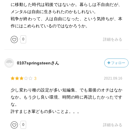
べりで粗忽を繰り返す典木泰三は、あまりにも迷惑なので
に移動した時代は戦後ではないか。暮らしは不自由だが、
閑職である古い帳簿を計算しなおす検計係に飛ばされてし
メンタルは自由に生きられたのかもしれない。
まうが、そこで、藩内の不正金を見事に暴いてしまう と
戦争が終わって、人は自由になった、という気持ちが、本
いう、愛すべき憎めない人物造形と痛快な展開が愉しめる
作にはこめられているのではなかろうか。
『思い違い物語』、
0
詳細をみる
旗本三千石の四男坊という一生うだつのあがらぬ星の下に
生まれた本田昌平の境涯をがらりと変えてしまう七日と七
夜を描いた物語… 新吉原などで大失態を起こし、金を巻
0107springsteenさん
フォロー
き上げられ、自自暴自棄になった昌平が、町人たちの心の
優しさに触れ武家を捨てて門前仲町の居酒屋で夫婦になり
3
2021.09.16
立派に町人として独り立ちするという心温まる展開が印象
的な『七日七夜』、
少し変わり種の設定が多い短編集、でも最後のオチはなか
なか。もう少し良い環境、時間の時に再読したかったです
が好みでしたねー 小説を愉しみながら、ひとの生き方を
な。
教えられたような作品たちでしたね。
許すまじき輩どもの多いことよ。。。
0
詳細をみる