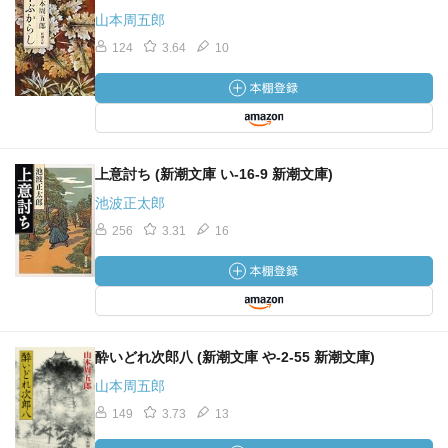
山本周五郎
124
3.64
10
上意討ち (新潮文庫 い-16-9 新潮文庫)
池波正太郎
256
3.31
16
酔いどれ次郎八 (新潮文庫 や-2-55 新潮文庫)
山本周五郎
149
3.73
13