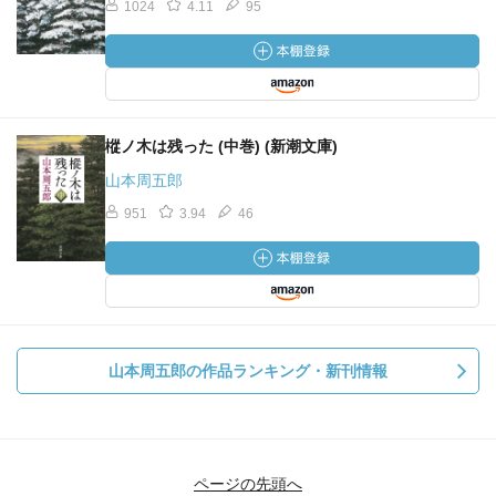
1024
4.11
95
樅ノ木は残った (中巻) (新潮文庫)
山本周五郎
951
3.94
46
山本周五郎の作品ランキング・新刊情報
ページの先頭へ