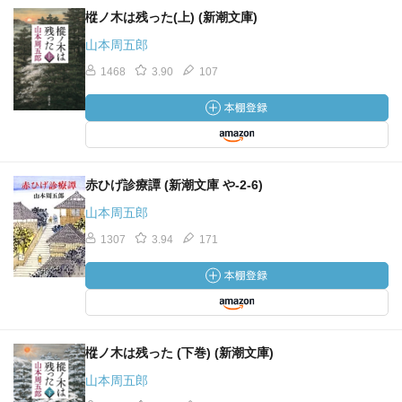
樅ノ木は残った(上) (新潮文庫)
山本周五郎
1468
3.90
107
赤ひげ診療譚 (新潮文庫 や-2-6)
山本周五郎
1307
3.94
171
樅ノ木は残った (下巻) (新潮文庫)
山本周五郎