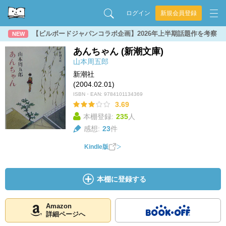
ログイン
新規会員登録
【ビルボードジャパンコラボ企画】2026年上半期話題作を考察
NEW
あんちゃん (新潮文庫)
山本周五郎
新潮社
(2004.02.01)
ISBN・EAN:
9784101134369
3.69
本棚登録:
235
人
感想:
23
件
Kindle版
本棚に登録する
Amazon
詳細ページへ