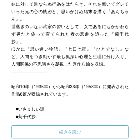
妹に対して道ならぬ行為をはたらき、それを悔いてグレて
いった兄の心の軌跡と、思いがけぬ結末を描く『あんちゃ
ん』。
世継ぎのいない武家の習いとして、女であるにもかかわら
ず男だと偽って育てられた者の悲劇を追った『菊千代
抄』。
ほかに『思い違い物語』『七日七夜』『ひとでなし』な
ど、人間をつき動かす最も奥深い心理と生理に分け入り、
人間関係の不思議さを凝視した秀作八編を収録。
-----------------------
昭和10年（1935年）から昭和33年（1958年）に発表された
作品8篇が収録されています。
■いさましい話
■菊千代抄
■思い違い物語
■七日七夜
続きを読む
■凌霄花