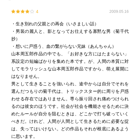
4
2009.05.16
・生き別れの父親との再会（いさましい話）
・男装の麗人と、影となってお仕えする寡黙な男（菊千代
抄）
・想いに戸惑う、血の繋がらない兄妹（あんちゃん）
山本周五郎作品の中でも、「お好きな方にはたまらない」
系設定の短編ばかりを集めた本です。が、人間の本質に対
してモラリッシュな山本周五郎作品ですから、萌え展開に
はなりません。
男として生きることを強いられ、途中からは自分でそれを
選んだつもりの菊千代は、トリックスター的に周りを戸惑
わせる存在ではありません。専ら振り回され痛めつけられ
るのは彼女のほうです。社会が社会を機能させるために決
めたルールが自分を阻むときは、どこかで打ち破っていく
べきだ。けれど、人間が人間として生きるために必要な掟
は、失ってはいけない。どの作品もそれが根底にあるよう
に思います。