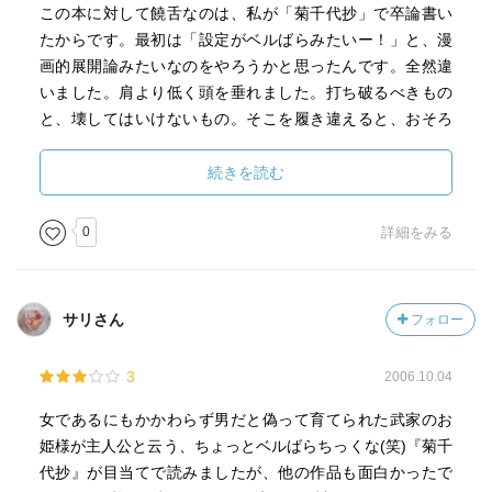
この本に対して饒舌なのは、私が「菊千代抄」で卒論書い
たからです。最初は「設定がベルばらみたいー！」と、漫
画的展開論みたいなのをやろうかと思ったんです。全然違
いました。肩より低く頭を垂れました。打ち破るべきもの
と、壊してはいけないもの。そこを履き違えると、おそろ
しいことになりますね。確かに。
続きを読む
0
詳細をみる
サリさん
フォロー
3
2006.10.04
女であるにもかかわらず男だと偽って育てられた武家のお
姫様が主人公と云う、ちょっとベルばらちっくな(笑)『菊千
代抄』が目当てで読みましたが、他の作品も面白かったで