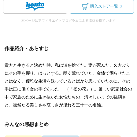
購入ストア一覧
本ページはアフィリエイトプログラムによる収益を得ています
作品紹介・あらすじ
貴方と生きると決めた時、私は涙を捨てた。妻が死んだ。久方ぶり
にその手を握り、はっとする。酷く荒れていた。金銭で困らせたこ
とはなく、優雅な生活を送っているとばかり思っていたのに、その
手は正に働く女の手であった──（「松の花」）。厳しい武家社会の
中で家族のために生き抜いた女性たちの、清々しいまでの強靱さ
と、凜然たる美しさや哀しさが溢れる三十一の名編。
みんなの感想まとめ