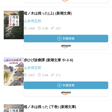
樅ノ木は残った(上) (新潮文庫)
山本周五郎
1468
3.90
107
赤ひげ診療譚 (新潮文庫 や-2-6)
山本周五郎
1307
3.94
171
樅ノ木は残った (下巻) (新潮文庫)