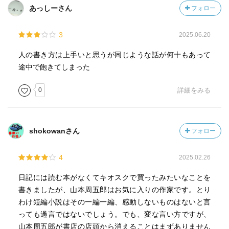
あっしーさん
フォロー
3
2025.06.20
人の書き方は上手いと思うが同じような話が何十もあって
途中で飽きてしまった
0
詳細をみる
shokowanさん
フォロー
4
2025.02.26
日記には読む本がなくてキオスクで買ったみたいなことを
書きましたが、山本周五郎はお気に入りの作家です。とり
わけ短編小説はその一編一編、感動しないものはないと言
っても過言ではないでしょう。でも、変な言い方ですが、
山本周五郎が書店の店頭から消えることはまずありません