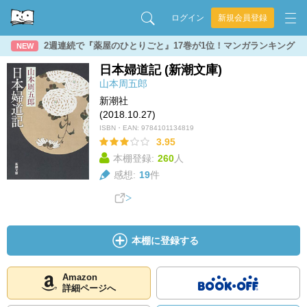
ログイン
新規会員登録
2週連続で『薬屋のひとりごと』17巻が1位！マンガランキング
NEW
日本婦道記 (新潮文庫)
山本周五郎
新潮社
(2018.10.27)
ISBN・EAN:
9784101134819
3.95
本棚登録:
260
人
感想:
19
件
本棚に登録する
Amazon
詳細ページへ