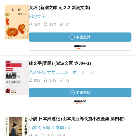
女坂 (新潮文庫 え-2-2 新潮文庫)
円地文子
393
4.07
48
緋文字(完訳) (岩波文庫 赤304-1)
八木敏雄 ナサニエル・ホーソーン
838
3.49
72
小説 日本婦道記 (山本周五郎長篇小説全集 第四巻)
山本周五郎 山本周五郎