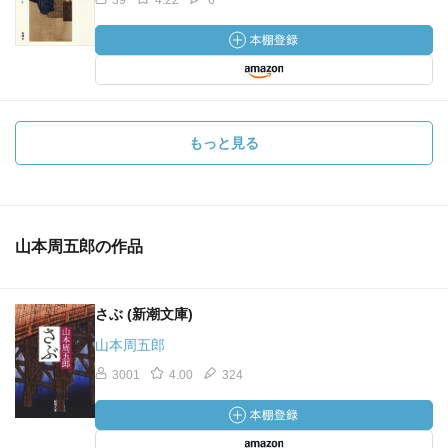
39
4.22
6
もっと見る
山本周五郎の作品
さぶ (新潮文庫)
山本周五郎
3001
4.00
324