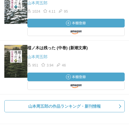
山本周五郎
1024
4.11
95
樅ノ木は残った (中巻) (新潮文庫)
山本周五郎
951
3.94
46
山本周五郎の作品ランキング・新刊情報