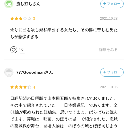
流し打ちさん
フォロー
3
2021.10.28
余りに己を殺し滅私奉公する女たち、その姿に苦しむ男た
ちが悲惨すぎる
0
詳細をみる
777Gooodmanさん
フォロー
4
2021.10.06
日経新聞の日曜版で山本周五郎が特集されておりました。
その中で紹介されていた 日本婦道記 であります。全
31編が収められた短編集、思いつくまま、ぱらぱらと読ん
でます。笄堀は、映画、のぼうの城 で紹介された、忍城
の籠城戦が舞台、登場人物は、のぼうの城とほぼ同じよう