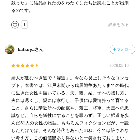
残った』に結晶されたのをわたくしたちは読むことが出来
るのです。
1
詳細をみる
katsuyaさん
フォロー
5
2026.05.19
婦人が進むべき道で「婦道」。今なら炎上しそうなコンセ
プト。本書では、江戸末期から戊辰戦争あたりまでの時代
に生きた女性を描いている。夫、親、姑、子への接し方、
夫には尽くし、親には孝行し、子供には愛情持って育てる
こと。さらに隣近所への配慮や、藩主、将軍、天皇への忠
誠など。自らを犠牲にすることを厭わず、正しい婦道を歩
んだ31人の女性の物語。もちろんフィクションだが、一読
しただけでは、そんな時代もあったのね、今では許されな
い考え方、この価値観あり得ないと一笑されておしまい。