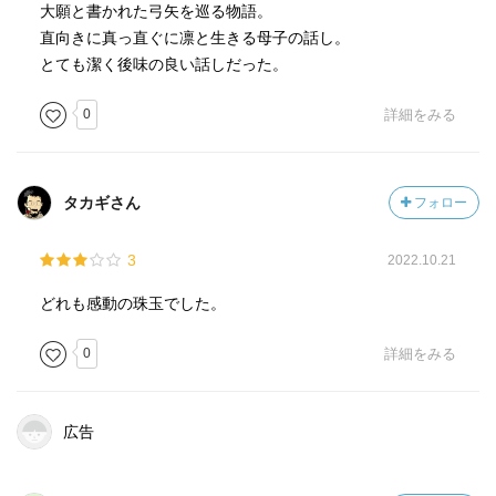
大願と書かれた弓矢を巡る物語。
直向きに真っ直ぐに凛と生きる母子の話し。
とても潔く後味の良い話しだった。
0
詳細をみる
タカギさん
フォロー
3
2022.10.21
どれも感動の珠玉でした。
0
詳細をみる
広告