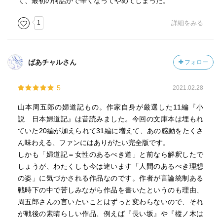
て、最初の何話かで辛くなってやめてしまった。
1
詳細をみる
ばあチャルさん
フォロー
5
2021.02.28
山本周五郎の婦道記もの。作家自身が厳選した11編『小
説 日本婦道記』は昔読みました。今回の文庫本は埋もれ
ていた20編が加えられて31編に増えて、あの感動をたくさ
ん味わえる、ファンにはありがたい完全版です。
しかも「婦道記＝女性のあるべき道」と前なら解釈したで
しょうが、わたくしも今は違います「人間のあるべき理想
の姿」に気づかされる作品なのです。作者が言論統制ある
戦時下の中で苦しみながら作品を書いたというのも理由、
周五郎さんの言いたいことはずっと変わらないので、それ
が戦後の素晴らしい作品、例えば『長い坂』や『樅ノ木は