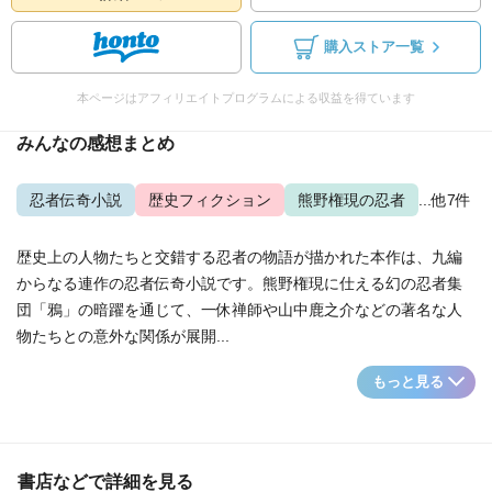
購入ストア一覧
本ページはアフィリエイトプログラムによる収益を得ています
みんなの感想まとめ
忍者伝奇小説
歴史フィクション
熊野権現の忍者
...他7件
歴史上の人物たちと交錯する忍者の物語が描かれた本作は、九編
からなる連作の忍者伝奇小説です。熊野権現に仕える幻の忍者集
団「鴉」の暗躍を通じて、一休禅師や山中鹿之介などの著名な人
物たちとの意外な関係が展開...
もっと見る
書店などで詳細を見る