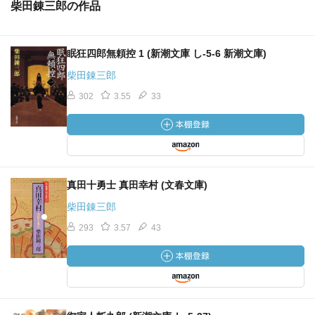
柴田錬三郎の作品
眠狂四郎無頼控 1 (新潮文庫 し-5-6 新潮文庫)
柴田錬三郎
302
3.55
33
真田十勇士 真田幸村 (文春文庫)
柴田錬三郎
293
3.57
43