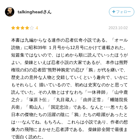
talkingheadさん
フォロー
4
2023.10.02
本書は九編からなる連作の忍者伝奇小説である。「オール
読物」に昭和39年 １月号から12月号にかけて連載された。
短篇集ではないので、はじめから順に読んでいったほうが
よい。柴錬といえば忍者小説の大家であるが、 本作は熊野
権現の幻の忍者団"熊野神鴉党"の忍び「鴉」が代を継いで、
歴史上の意外な人物と交錯していくという趣向で、いかに
もそれらしく 描いているので、初めは史実なのかと思って
読んでいた。その人物とはすなわち「一休禅師」「山中鹿
之介」「塚原卜伝」「丸目蔵人」「由井正雪」「幡随院長
兵衛」「蜀山人」「国定忠治」である。なんと･･･怱々たる
日本の傑物たちの活躍の陰に「鴉」たちの暗躍があったと
は･･･なんてね。もちろん、 これらは小説であり、作者の想
像力の飛翔にまかせた忍者譚である。 柴錬節全開で最後ま
で面白く読めた。