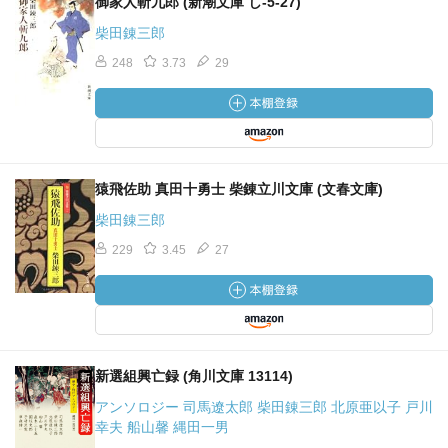
御家人斬九郎 (新潮文庫 し-5-27)
柴田錬三郎
248
3.73
29
猿飛佐助 真田十勇士 柴錬立川文庫 (文春文庫)
柴田錬三郎
229
3.45
27
新選組興亡録 (角川文庫 13114)
アンソロジー 司馬遼太郎 柴田錬三郎 北原亜以子 戸川
幸夫 船山馨 縄田一男