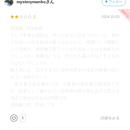
mysterymanboさん
フォロー
2
2024.10.03
柴田錬三郎初体験。
そして率直な感想は、思った以上に読みづらかった。初め
てお目にかかる熟語の数々はもちろん、簡潔にして難解と
いう文体は、柴田錬三郎ファンなら読みこなせる範疇なの
でしょうか。本書はどうも、読む人を選ぶ作品と言えるの
ではないでしょうか。
個人的には、読了するのに日本の歴史や漢文の素養が試さ
れている様でキツイ。
「根も葉もある嘘が小説」が信条の柴田錬三郎先生です
が、読者として書かれている内容が根も葉もあると思える
域まで達せられるかが問題です。
柴田錬三郎、手強いです。
1
詳細をみる