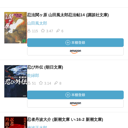
忍法関ヶ原 山田風太郎忍法帖14 (講談社文庫)
山田風太郎
115
3.47
6
忍び外伝 (朝日文庫)
乾緑郎
51
3.14
8
忍者丹波大介 (新潮文庫 い-16-2 新潮文庫)
池波正太郎