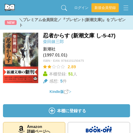
ログイン
新規会員登録
＼プレミアム会員限定／『プレゼント(新潮文庫)』をプレゼン
NEW
ト
忍者からす (新潮文庫 し-5-47)
柴田錬三郎
新潮社
(1997.01.01)
ISBN・EAN:
9784101150475
2.89
本棚登録:
51
人
感想:
5
件
Kindle版
本棚に登録する
Amazon
詳細ページへ