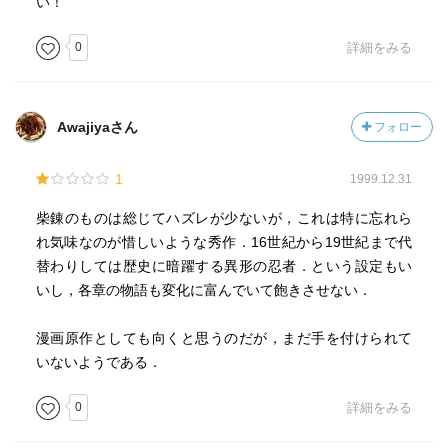
い！
0
詳細をみる
Awajiyaさん
フォロー
1
1999.12.31
柴錬のものは総じてハズレが少ないが，これは特に忘れら
れ気味なのが惜しいような秀作．16世紀から19世紀まで代
替わりしては歴史に暗躍する異形の忍者．という設定もい
いし，各章の物語も変化に富んでいて飽きさせない．
漫画原作としても向くと思うのだが，まだ手を付けられて
いないようである．
0
詳細をみる