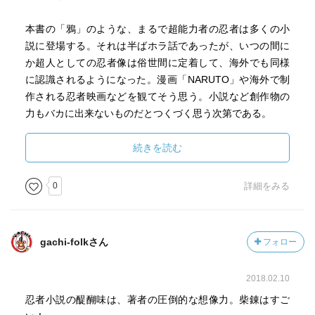
本書の「鴉」のような、まるで超能力者の忍者は多くの小
説に登場する。それは半ばホラ話であったが、いつの間に
か超人としての忍者像は俗世間に定着して、海外でも同様
に認識されるようになった。漫画「NARUTO」や海外で制
作される忍者映画などを観てそう思う。小説など創作物の
力もバカに出来ないものだとつくづく思う次第である。
続きを読む
0
詳細をみる
gachi-folkさん
フォロー
2018.02.10
忍者小説の醍醐味は、著者の圧倒的な想像力。柴錬はすご