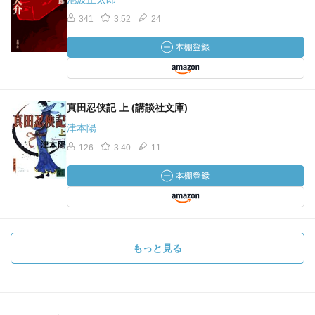
341
3.52
24
真田忍侠記 上 (講談社文庫)
津本陽
126
3.40
11
もっと見る