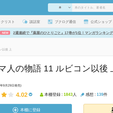
ックリスト
談話室
ブクログ通信
公式ショップ
2週連続で『薬屋のひとりごと』17巻が1位！マンガランキング
NEW
ン以後 上
マ人の物語 11 ルビコン以後 上
4年9月29日発売)
4.02
本棚登録 :
1843
人
感想 :
139
件
本棚に登録