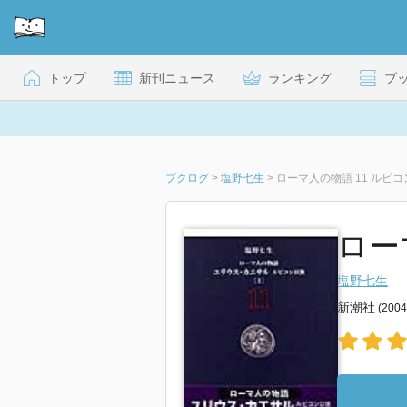
トップ
新刊ニュース
ランキング
ブ
ブクログ
>
塩野七生
>
ローマ人の物語 11 ルビコ
ロー
塩野七生
新潮社
(200