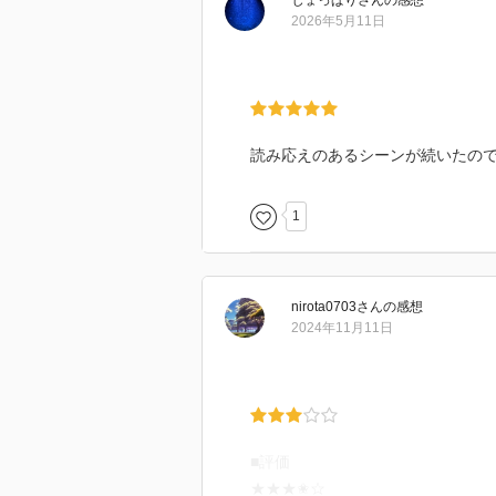
じょっぱり
さん
の感想
この前の巻では感傷的になる部分
2026年5月11日
もなく、ただただ面白かったです
読み応えのあるシーンが続いたの
1
nirota0703
さん
の感想
2024年11月11日
■評価
★★★✬☆