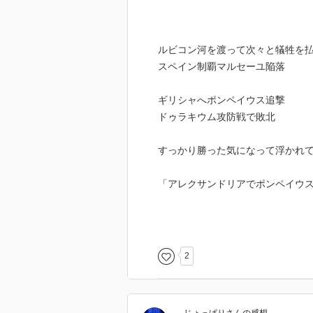
ルビコン河を渡って次々と犠牲を
スペイン制覇マルセーユ陥落
ギリシャへポンペイウス追撃
ドゥラキウム攻防戦で敗北
すっかり勝った気になって浮かれ
「アレクサンドリアでポンペイウ
その流れでアレクサンドリア戦役
>ハリウッド製の歴史スペクタルと
>だが史的にはすこぶる簡単な戦役
2
カエサルはクレオパトラと二ヶ月