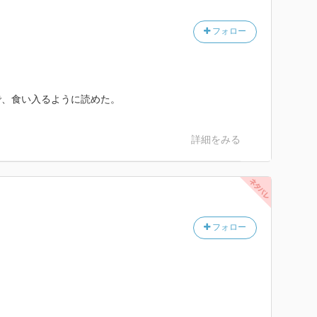
が多かったけど、この巻は敗者を特に気の毒と思うこと
。
フォロー
で、食い入るように読めた。
詳細をみる
フォロー