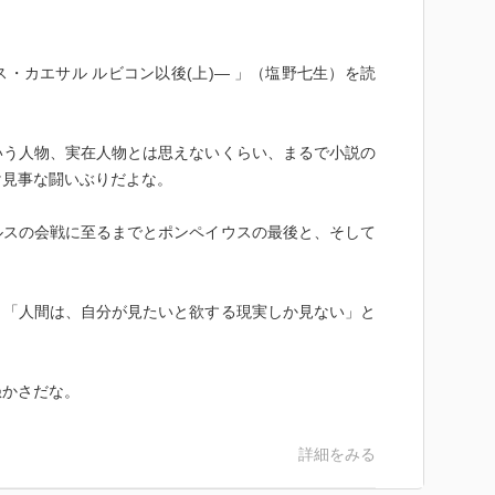
ウス・カエサル ルビコン以後(上)― 」（塩野七生）を読
いう人物、実在人物とは思えないくらい、まるで小説の
け見事な闘いぶりだよな。
ルスの会戦に至るまでとポンペイウスの最後と、そして
、「人間は、自分が見たいと欲する現実しか見ない」と
愚かさだな。
詳細をみる