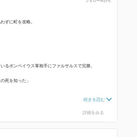
フォロー不許可
払わずに町を攻略。
ているポンペイウス軍相手にファルサルスで完勝。
スの死を知った」
しては格好なシーンの連続
なのであった
詳細をみる
の休暇を過ごす…