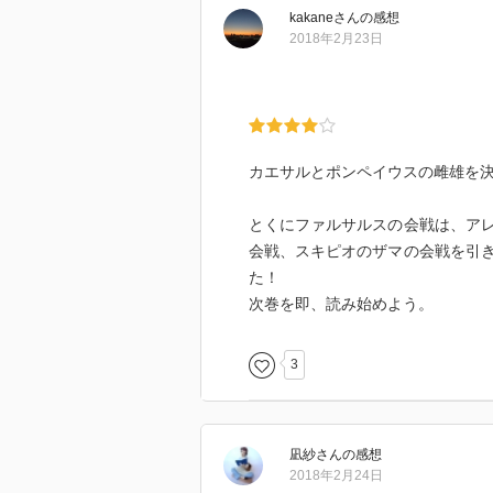
kakane
さん
の感想
2018年2月23日
カエサルとポンペイウスの雌雄を決
とくにファルサルスの会戦は、ア
会戦、スキピオのザマの会戦を引
た！
次巻を即、読み始めよう。
3
凪紗
さん
の感想
2018年2月24日