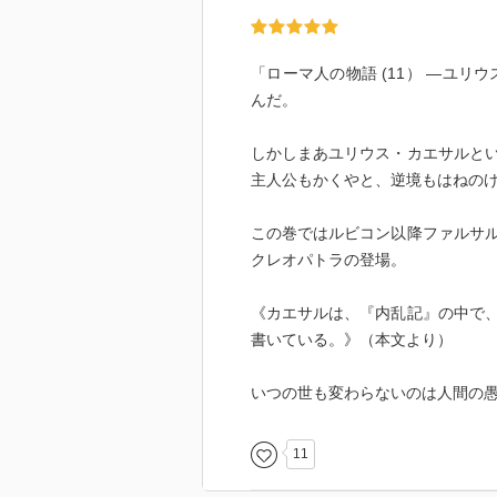
「ローマ人の物語 (11） ―ユリ
んだ。
しかしまあユリウス・カエサルと
主人公もかくやと、逆境もはねの
この巻ではルビコン以降ファルサ
クレオパトラの登場。
《カエサルは、『内乱記』の中で
書いている。》（本文より）
いつの世も変わらないのは人間の
11