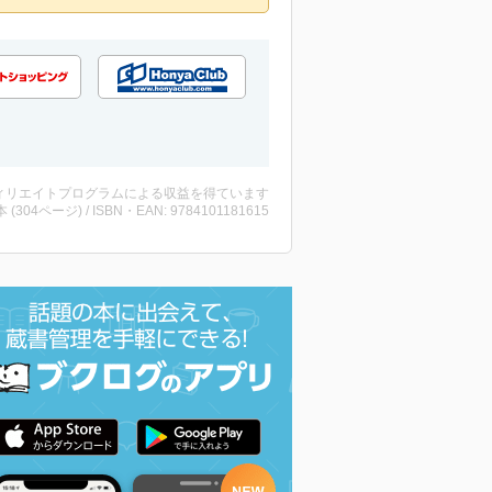
ィリエイトプログラムによる収益を得ています
・本 (304ページ) / ISBN・EAN: 9784101181615