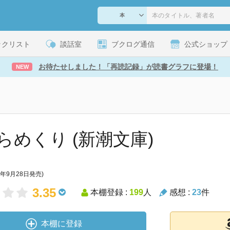
ックリスト
談話室
ブクログ通信
公式ショップ
お待たせしました！「再読記録」が読書グラフに登場！
NEW
らめくり (新潮文庫)
6年9月28日発売)
3.35
本棚登録 :
199
人
感想 :
23
件
本棚に登録