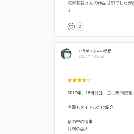
花房花音さんの作品は初でしたが
す。
2
パラボス
さん
の感想
2017年4月30日
2017年、18冊目は、主に隙間
今回もタイトルだけ紹介。
藪の中の情事
片腕の恋人