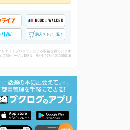
購入ストア一覧
ィリエイトプログラムによる収益を得ています
・本 (256ページ) / ISBN・EAN: 9784101205816