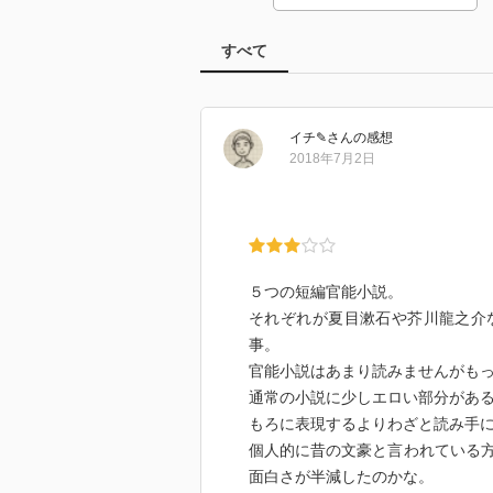
すべて
イチ✎‎
さん
の感想
2018年7月2日
５つの短編官能小説。
それぞれが夏目漱石や芥川龍之介
事。
官能小説はあまり読みませんがも
通常の小説に少しエロい部分があ
もろに表現するよりわざと読み手
個人的に昔の文豪と言われている
面白さが半減したのかな。