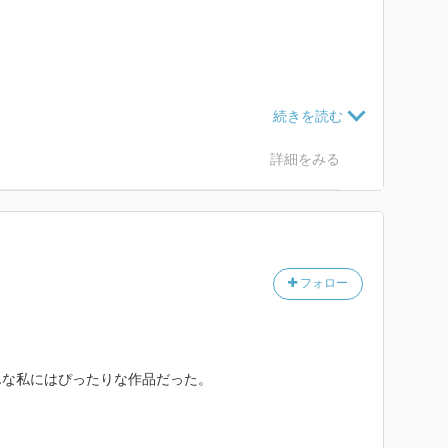
作品を現代設定の官能にアレンジ、remix。コレはコ
でも記したが、自分、文学音痴の読書好き。したがっ
した。
詳細をみる
は「卍の女」が最も好み。次いで「それからのこと」以
腕の恋人」「仮面の記憶」の順かな。いずれにせよ、全
フォロー
短編のためもあるが、)少ない登場人物を鮮明に描けて
ンも豊富。ただし、個人的には、官能としては(解説に
卍の女」位しか機能しなかった。隙間読書として、主に
…。えっ？屋外で官能読むな、って。
んな私にはぴったりな作品だった。