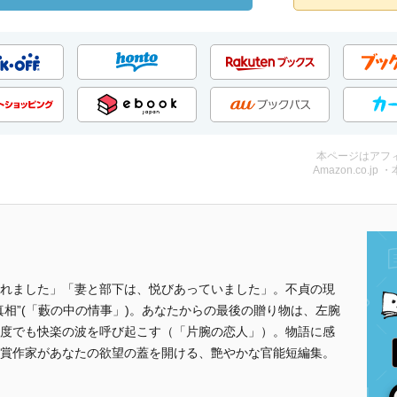
本ページはアフ
Amazon.co.jp 
れました」「妻と部下は、悦びあっていました」。不貞の現
相”(「藪の中の情事」)。あなたからの最後の贈り物は、左腕
度でも快楽の波を呼び起こす（「片腕の恋人」）。物語に感
賞作家があなたの欲望の蓋を開ける、艶やかな官能短編集。