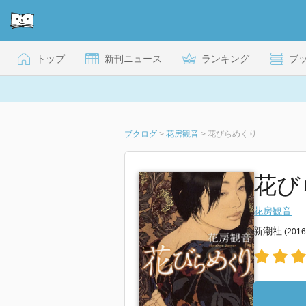
トップ
新刊ニュース
ランキング
ブ
ブクログ
>
花房観音
>
花びらめくり
花び
花房観音
新潮社
(201