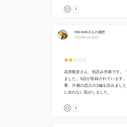
1
hito-koto
さん
の感想
2019年4月30日
花房観音さん、初読み作家です。
ました。5話が収録されています
事、片腕の恋人の2編を読みまし
に合わない気がしました。
1