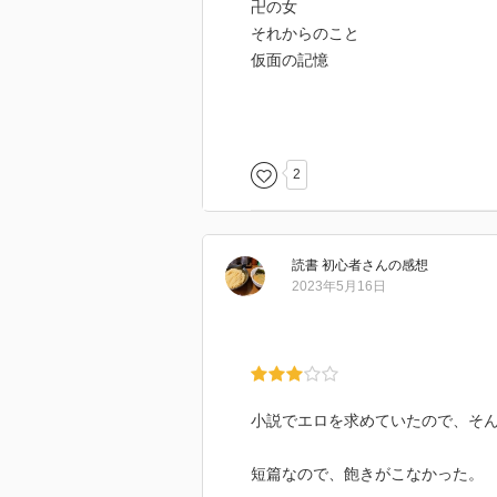
卍の女
それからのこと
仮面の記憶
「文豪官能」というコトで、文豪の
ミック『谷崎万華鏡』のレビュー
て、元ネタはほぼ知らずに読みま
2
そんな、元ネタ知らずの文学音痴
下は僅差で「藪の中の情事」「片
読書 初心者
さん
の感想
５編、どれも及第点超え。
2023年5月16日
花房観音の丁寧な作りと描写で、(
いる。また、官能のバリエーショ
ある「本来の効用」としては)「
外で読んだからかもしれないが…
小説でエロを求めていたので、そ
短篇なので、飽きがこなかった。