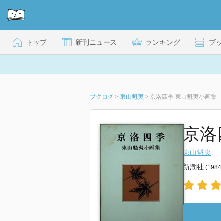
トップ
新刊ニュース
ランキング
ブ
ブクログ
>
東山魁夷
>
京洛四季 東山魁夷小画集
京洛
東山魁夷
新潮社
(198