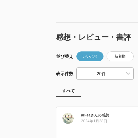
感想・レビュー・書評
並び替え
いいね順
新着順
表示件数
すべて
ari-sa
さん
の感想
2024年1月28日