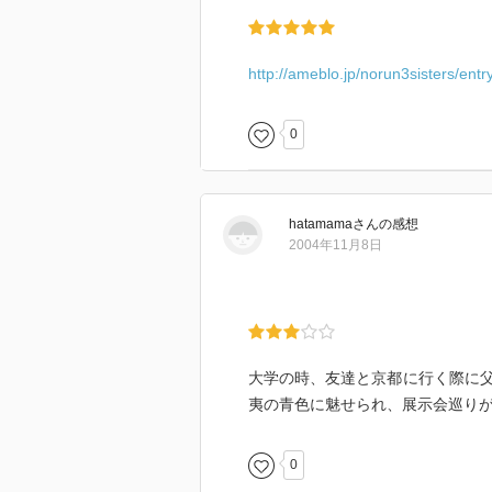
http://ameblo.jp/norun3sisters/en
0
hatamama
さん
の感想
2004年11月8日
大学の時、友達と京都に行く際に
夷の青色に魅せられ、展示会巡り
0