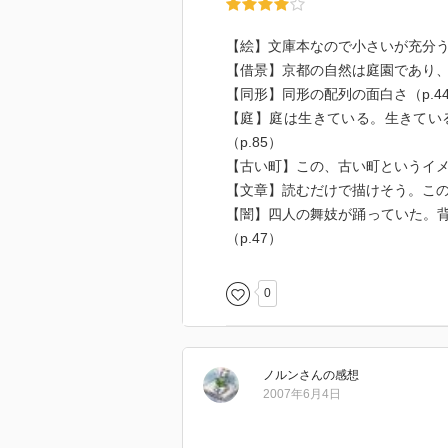
【絵】文庫本なので小さいが充分う
【借景】京都の自然は庭園であり、
【同形】同形の配列の面白さ（p.4
【庭】庭は生きている。生きてい
（p.85）
【古い町】この、古い町というイメ
【文章】読むだけで描けそう。こ
【闇】四人の舞妓が踊っていた。
（p.47）
0
ノルン
さん
の感想
2007年6月4日