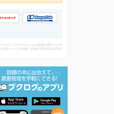
ィリエイトプログラムによる収益を得ています
・本 (193ページ) / ISBN・EAN: 9784101232027