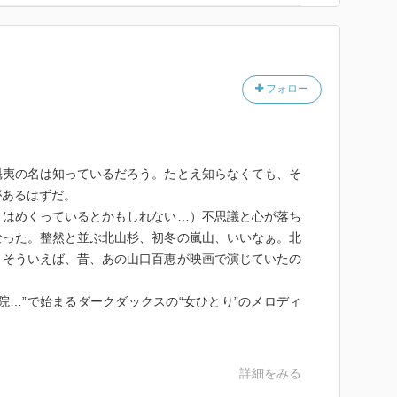
フォロー
魁夷の名は知っているだろう。たとえ知らなくても、そ
があるはずだ。
くはめくっているとかもしれない…）不思議と心が落ち
なった。整然と並ぶ北山杉、初冬の嵐山、いいなぁ。北
、そういえば、昔、あの山口百恵が映画で演じていたの
院…”で始まるダークダックスの“女ひとり”のメロディ
詳細をみる