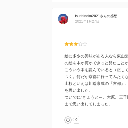
tsuchinoko2021
さん
の感想
2021年1月27日
絵に多少の興味がある人なら東山
の絵を本か何かできっと見たこと
こういう本を読んでいると（正し
つく。何だか京都に行ってみたく
山杉といえば川端康成の『古都』
を思い出した。
ついでに“きょうと～、大原、三千
まで思い出してしまった。
0