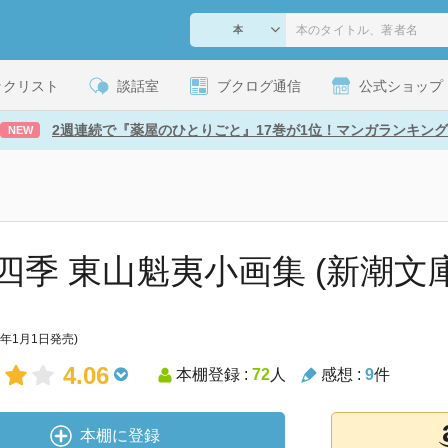
ックリスト
談話室
ブクログ通信
公式ショップ
2週連続で『薬屋のひとりごと』17巻が1位！マンガランキング
NEW
四季 東山魁夷小画集 (新潮文庫 ひ
4年1月1日発売)
4.06
本棚登録 :
72
人
感想 :
9
件
本棚に登録