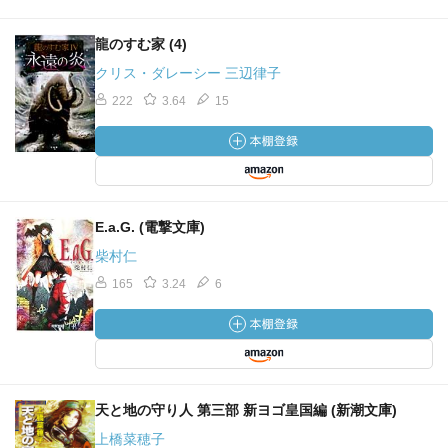
龍のすむ家 (4)
クリス・ダレーシー 三辺律子
222
3.64
15
E.a.G. (電撃文庫)
柴村仁
165
3.24
6
天と地の守り人 第三部 新ヨゴ皇国編 (新潮文庫)
上橋菜穂子