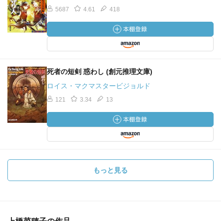
5687
4.61
418
死者の短剣 惑わし (創元推理文庫)
ロイス・マクマスタービジョルド
121
3.34
13
もっと見る