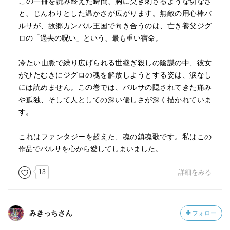
​この一冊を読み終えた瞬間、胸に突き刺さるような切なさ
と、じんわりとした温かさが広がります。無敵の用心棒バ
ルサが、故郷カンバル王国で向き合うのは、亡き養父ジグ
ロの「過去の呪い」という、最も重い宿命。
​冷たい山脈で繰り広げられる世継ぎ殺しの陰謀の中、彼女
がひたむきにジグロの魂を解放しようとする姿は、涙なし
には読めません。この巻では、バルサの隠されてきた痛み
や孤独、そして人としての深い優しさが深く描かれていま
す。
​これはファンタジーを超えた、魂の鎮魂歌です。私はこの
作品でバルサを心から愛してしまいました。
13
詳細をみる
みきっちさん
フォロー