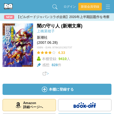
ログイン
新規会員登録
【ビルボードジャパンコラボ企画】2026年上半期話題作を考察
NEW
闇の守り人 (新潮文庫)
上橋菜穂子
新潮社
(2007.06.28)
ISBN・EAN:
9784101302737
4.33
本棚登録:
9410
人
感想:
828
件
本棚に登録する
Amazon
詳細ページへ