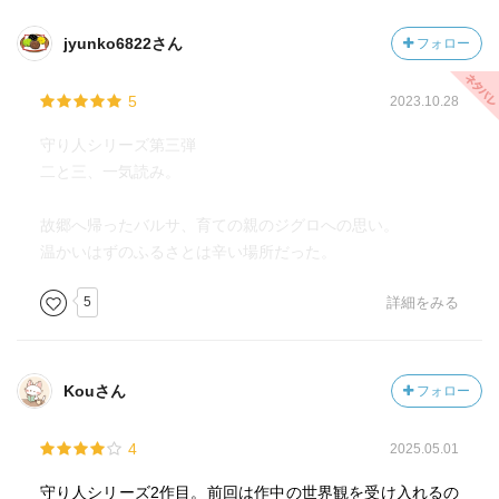
jyunko6822さん
フォロー
5
2023.10.28
守り人シリーズ第三弾
二と三、一気読み。
故郷へ帰ったバルサ、育ての親のジグロへの思い。
温かいはずのふるさとは辛い場所だった。
5
詳細をみる
Kouさん
フォロー
4
2025.05.01
守り人シリーズ2作目。前回は作中の世界観を受け入れるの