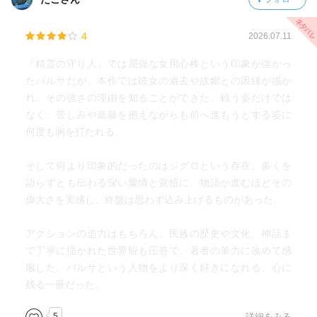
4
2026.07.11
『精霊の守り人』では屈強な女用心棒という印象が強かっ
たバルサだが、本作では彼女の過去や故郷との因縁が描か
れ、その強さの理由を知ることができた。戦う姿だけでは
なく、苦しみや葛藤を抱えながらも前へ進もうとする姿に
何度も胸を打たれる。
そして何より印象的だったのはジグロという存在。多くを
語らずとも伝わる深い愛情と覚悟に、物語が進むほどその
偉大さを実感し、終盤は思わず込み上げるものがあった。
アクションの迫力はもちろん、民族の歴史や文化、神話ま
で丁寧に描かれた世界観も圧巻で、著者の筆力に改めて感
服した。バルサという人物をより深く好きになれる、心に
残る一冊だった。
5
詳細をみる