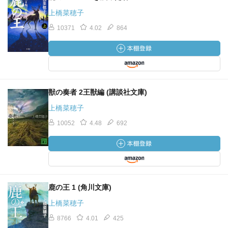
上橋菜穂子
10371
4.02
864
獣の奏者 2王獣編 (講談社文庫)
上橋菜穂子
10052
4.48
692
鹿の王 1 (角川文庫)
上橋菜穂子
8766
4.01
425