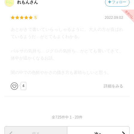
れもんさん
フォロー
5
2022.09.02
あとがきで書いていらっしゃるように、大人の方が喜ばれ
ているようだ…がとてもよくわかる。
バルサの気持ち…ジグロの気持ち…がとても響いてきて、
体中が温かくなるお話。
闇の中での色鮮やかさの描き方も素晴らしいと思う。
4
詳細をみる
全725件中 1 - 20件