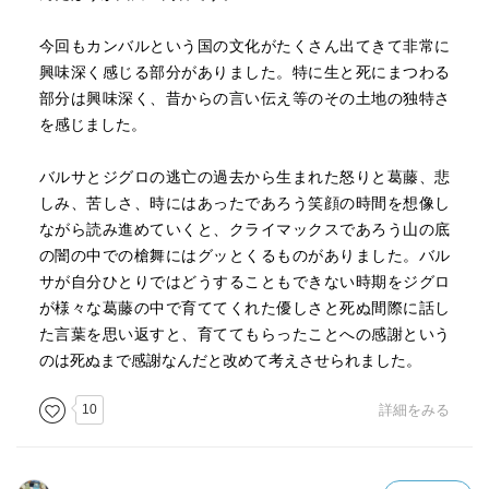
今回もカンバルという国の文化がたくさん出てきて非常に
興味深く感じる部分がありました。特に生と死にまつわる
部分は興味深く、昔からの言い伝え等のその土地の独特さ
を感じました。
バルサとジグロの逃亡の過去から生まれた怒りと葛藤、悲
しみ、苦しさ、時にはあったであろう笑顔の時間を想像し
ながら読み進めていくと、クライマックスであろう山の底
の闇の中での槍舞にはグッとくるものがありました。バル
サが自分ひとりではどうすることもできない時期をジグロ
が様々な葛藤の中で育ててくれた優しさと死ぬ間際に話し
た言葉を思い返すと、育ててもらったことへの感謝という
のは死ぬまで感謝なんだと改めて考えさせられました。
10
詳細をみる