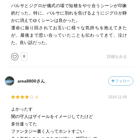
バルサとジグロが儀式の場で短槍をやり合うシーンが印象
どうでもいいお話
的だった。特に、バルサに別れを告げるようにジグロが静
父が、獣の奏者も精霊の守り人も聞いたことがないらし
かに消えてゆくシーンは良かった。
く、とても驚きましたΣ੧(❛□❛✿)
運命に振り回されてお互いに様々な気持ちを抱えてきた
聞いたことはあるだろうけれど、きっと興味がないから忘
が、最後まで思い合っていたことも伝わってきて、泣け
れてしまうんだろうな……サッカー少年だったらしいし。
た。良い話だった。
読書しない子どもだったらしいし。ペヤングにナナチキを
8
詳細をみる
落として食べるヤンチャパパだし。やんちゃと言えばママ
の方がだけど。
area8800さん
フォロー
4
2024.11.06
よかったす
闇の守人はザイールをイメージしてたけど
多分違ってた
ファンタジー書く人ってホントすごい