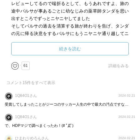
レビューしてるので端折るとして、もうあれですよ、旅の
途中バルサが事あるごとに幼なじみの薬草師タンダを思い
出すところでずっとニヤニヤしてました
そしてバルサの過去を清算する旅が終わりを告げ、タンダ
の元に帰る決意をするバルサにもうニヤニヤ通り越してニ
タニタしてました（ニヤニヤの最上級ってニタニタな
ん？）
続きを読む
どうせあれでしょ？二人結婚すんでしょ？幼馴染の翼くん
61
詳細をみる
と早苗みたいに（ここで繋がるか！）
コメント
15
件をすべて表示
うーん、こんなんばっかり書いててよくシルバー賞とか、
巾着とかくれるよなー
1Q84O1さん
2024.02.21
ブクログ見る目ないなw
受賞してしまったことがジーコのサッカー人生の中で最大の汚点ですな…
1Q84O1さん
2024.02.21
で、HDPマジで調べまくったわ！(# ﾟДﾟ)
ひまわりめろんさん
2024.02.21