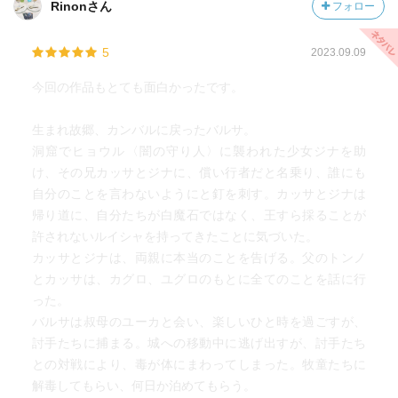
Rinonさん
フォロー
5
2023.09.09
今回の作品もとても面白かったです。
生まれ故郷、カンバルに戻ったバルサ。
洞窟でヒョウル〈闇の守り人〉に襲われた少女ジナを助
け、その兄カッサとジナに、償い行者だと名乗り、誰にも
自分のことを言わないようにと釘を刺す。カッサとジナは
帰り道に、自分たちが白魔石ではなく、王すら採ることが
許されないルイシャを持ってきたことに気づいた。
カッサとジナは、両親に本当のことを告げる。父のトンノ
とカッサは、カグロ、ユグロのもとに全てのことを話に行
った。
バルサは叔母のユーカと会い、楽しいひと時を過ごすが、
討手たちに捕まる。城への移動中に逃げ出すが、討手たち
との対戦により、毒が体にまわってしまった。牧童たちに
解毒してもらい、何日か泊めてもらう。