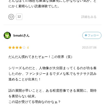
どんなぼくの感想も陳腐な抽象化にしかならない気が。と
にかく素晴らしい読書体験でした。
12
詳細をみる
bmakiさん
フォロー
4
2015.07.06
だんだん慣れてきたぞぉー！この世界（笑）
シリーズものだと、人物像が大分固まってくるのが功を奏
したのか、ファンタジーまるでダメな私でもサクサク読み
進めることが出来た！
話の展開が早いことと、ある程度想像できる展開に、期待
を裏切らない結末。
この辺が受けてる理由なのかなぁ？