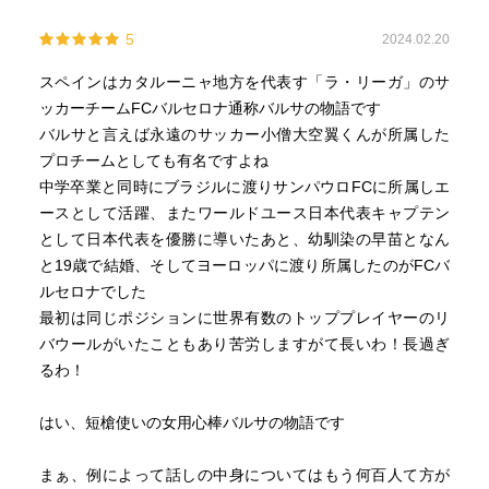
5
2024.02.20
スペインはカタルーニャ地方を代表す「ラ・リーガ」のサ
ッカーチームFCバルセロナ通称バルサの物語です
バルサと言えば永遠のサッカー小僧大空翼くんが所属した
プロチームとしても有名ですよね
中学卒業と同時にブラジルに渡りサンパウロFCに所属しエ
ースとして活躍、またワールドユース日本代表キャプテン
として日本代表を優勝に導いたあと、幼馴染の早苗となん
と19歳で結婚、そしてヨーロッパに渡り所属したのがFCバ
ルセロナでした
最初は同じポジションに世界有数のトッププレイヤーのリ
バウールがいたこともあり苦労しますがて長いわ！長過ぎ
るわ！
はい、短槍使いの女用心棒バルサの物語です
まぁ、例によって話しの中身についてはもう何百人て方が