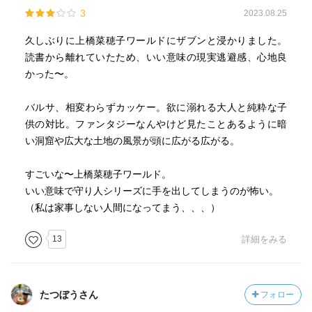
3
2023.08.25
久しぶりに上橋菜穂子ワールドにザブンと浸かりました。
読書から離れていたため、いい意味の現実逃避感、心地良
かった〜。
バルサ、相変わらずカッケー。欲に溺れる大人と純粋な子
供の対比。ファンタジーなんやけど見たことあるように暗
い洞窟や広大な土地の風景が頭に広がる広がる。
すごいな〜上橋菜穂子ワールド。
いい意味で守り人シリーズに手を出してしまうのが怖い。
（私は家事しない人間になってまう、、、）
13
詳細をみる
たつぼうさん
フォロー