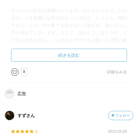
そこからは波乱の展開になります。カッサとジナは、バル
サのことを両親には言わなかったけれど、ヒョウル〈闇の
守り人〉にカッサが勝てる訳がないと疑われ、洗いざらい
打ち明けてしまいます。そして、父のトンノはカグロ、ユ
グロにそれを伝え、バルサはカグロたちの放った討手に終
われることになりました。
続きを読む
ジグロを討ったとユグロが嘘をつき、みんなに崇められて
いたことを知り、悲しくなりました。ユグロがそれを恥じ
8
詳細をみる
ていないことを知ったバルサの気持ちが痛いほどわかりま
した。
ユグロは心を癒して、今までのような狡猾さを洗い落とし
広告
てから戻ってきたら、バルサと仲良くなれるのではないで
しょうか。
相変わらずとても素敵な作品でした。
すずさん
フォロー
手を出しづらいと思う人もいると思うけれど、とってもお
5
2025.03.09
すすめです。ぜひ読んでみてください(*'▽'*)