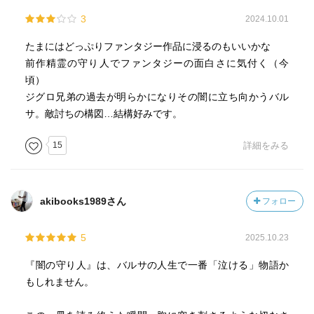
3
2024.10.01
たまにはどっぷりファンタジー作品に浸るのもいいかな
前作精霊の守り人でファンタジーの面白さに気付く（今
頃）
ジグロ兄弟の過去が明らかになりその闇に立ち向かうバル
サ。敵討ちの構図…結構好みです。
15
詳細をみる
akibooks1989さん
フォロー
5
2025.10.23
​『闇の守り人』は、バルサの人生で一番「泣ける」物語か
もしれません。