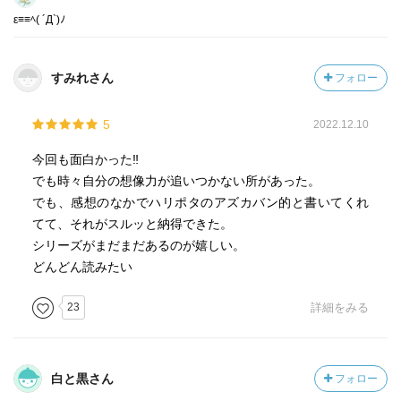
ε≡≡ﾍ( ´Д`)ﾉ
すみれさん
フォロー
5
2022.12.10
今回も面白かった‼︎
でも時々自分の想像力が追いつかない所があった。
でも、感想のなかでハリポタのアズカバン的と書いてくれ
てて、それがスルッと納得できた。
シリーズがまだまだあるのが嬉しい。
どんどん読みたい
23
詳細をみる
白と黒さん
フォロー