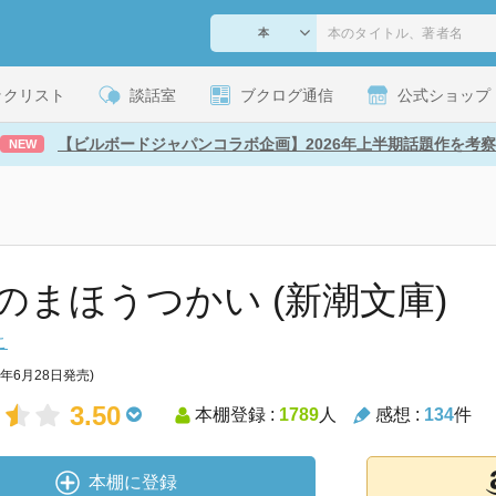
ックリスト
談話室
ブクログ通信
公式ショップ
【ビルボードジャパンコラボ企画】2026年上半期話題作を考察
NEW
のまほうつかい (新潮文庫)
こ
1年6月28日発売)
3.50
本棚登録 :
1789
人
感想 :
134
件
本棚に登録