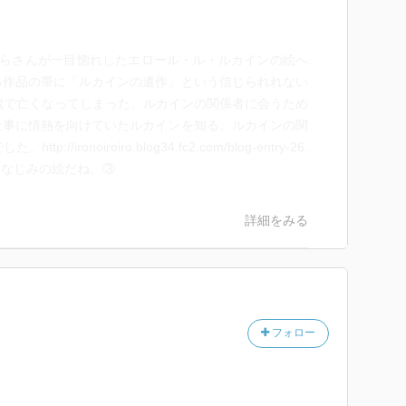
くらさんが一目惚れしたエロール・ル・ルカインの絵へ
る作品の帯に「ルカインの遺作」という信じられれない
歳で亡くなってしまった。ルカインの関係者に会うため
仕事に情熱を向けていたルカインを知る。ルカインの関
でした。
http://ironoiroiro.blog34.fc2.com/blog-entry-26.
なじみの絵だね。③
詳細をみる
フォロー