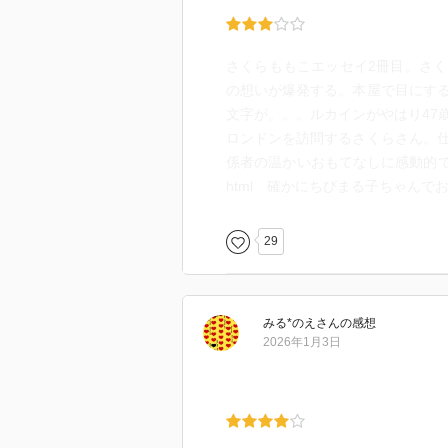
さくらももこエッセイ2冊目。さ
の想いが爆発する。本屋で目にす
文字が。。。ルカインがやはり47
ロンドンを訪問するさくらさん。
係者の温かいおもてなしに感動的
html
確かにちびまる子ちゃんでお
29
みる*のえ
さん
の感想
2026年1月3日