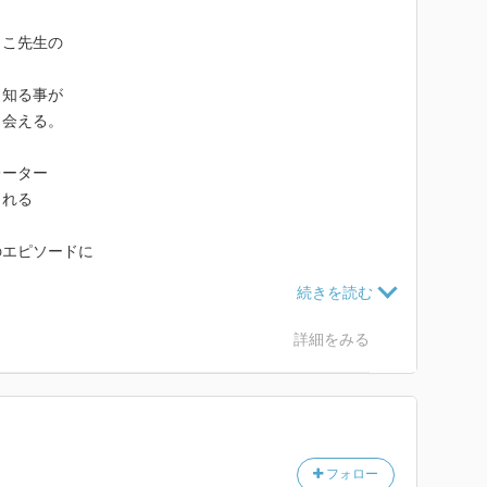
もこ先生の
り知る事が
出会える。
レーター
られる
のエピソードに
山笑いたい
詳細をみる
フォロー