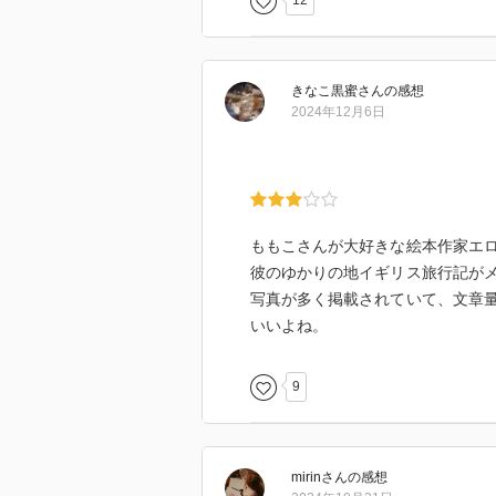
12
高校の鞄の代わりにいわさきちひ
きなこ黒蜜
さん
の感想
2024年12月6日
ももこさんが大好きな絵本作家エ
彼のゆかりの地イギリス旅行記が
写真が多く掲載されていて、文章
いいよね。
9
mirin
さん
の感想