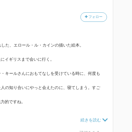
フォロー
間に時間が過ぎてしまう…
ま』は大好きな一冊
トが満載で〝私の中のル・カイン〟と題して『さくらも
いて『コジコジ』の扉絵がかわいい♪
れした、エロール・ル・カインの描いた絵本。
人にイギリスまで会いに行く。
ン・キールさんにおもてなしを受けている時に、何度も
た人の知り合いにやっと会えたのに、寝てしまう。すご
魅力的ですね。
まう所が。またすごい。
んだなと思う。