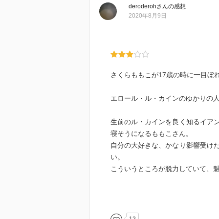
deroderoh
さん
の感想
2020年8月9日
『ル・カイン』のイラストは繊細
隅々まで眺めていたら あっという
なかでも『おどる12人のおひめさ
『憧れのまほうつかい』はイラス
もこ』さんのイラストも掲載されて
さくらももこが17歳の時に一目ぼ
(本棚整理再読 さ-新-2)
エロール・ル・カインのゆかりの
生前のル・カインを良く知るイア
寝そうになるももこさん。
自分の大好きな、かなり影響受け
い。
こういうところが脱力していて、
それをすっとエッセイに書いてし
さくらももこの絵本愛は、本物な