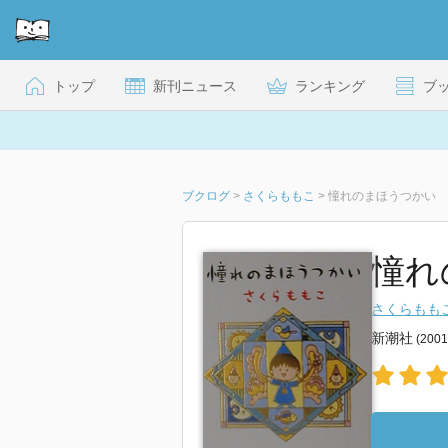
トップ
新刊ニュース
ランキング
ブ
ブクログ
>
さくらももこ
>
憧れのまほうつかい
憧れ
さくらもも
新潮社
(200