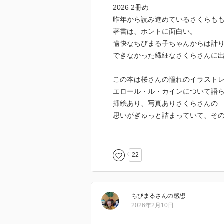
2026 2冊め
昨年から読み進めているさくらも
著書は、ホントに面白い。
愉快なちびまる子ちゃんからは計
できなかった繊細なさくらさんに
この本は桜さんの憧れのイラスト
エロール・ル・カインについて語
挿絵あり、写真ありさくらさんの
思いがぎゅっと詰まっていて、そ
声を出して笑った。
今年も桜さんの本を沢山読んで沢
22
ちびまる
さん
の感想
2026年2月10日