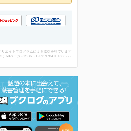
ィリエイトプログラムによる収益を得ています
・本 (160ページ) / ISBN・EAN: 9784101388229