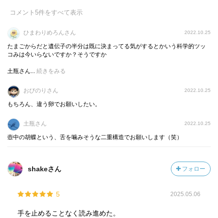
コメント
5
件をすべて表示
・『あじさいの葉の上にいるかたつむりの歩みを、野乃花
は連想した』
ひまわりめろんさん
2022.10.25
→ すみません。引用する場面は濡れ場シーンからです。
たまごからだと遺伝子の半分は既に決まってる気がするとかいう科学的ツッ
『ひんやりとした○○の鼻先と、それとは正反対の熱い舌先
コみは今いらないですか？そうですか
が、ゆっくりと股の間を移動した』という場面で登場する
土瓶さん...
続きをみる
この表現。窪美澄さんと言うとデビュー作「ふがいない僕
は空を見た」の激しい性描写に度肝を抜かれました(笑)が、
おびのりさん
2022.10.25
この作品はそういう方向性ではありませんので、ご安心く
もちろん、違う卵でお願いしたい。
ださい(何を？笑)
土瓶さん
2022.10.25
このようにサラッと登場する比喩表現にも魅せられながら
壺中の胡蝶という、舌を噛みそうな二重構造でお願いします（笑）
読み進めることのできるこの作品。そんな作品は、四つの
章が連作短編のように構成されており、第一章から第三章
shakeさん
フォロー
までに、三人の主人公が一章ずつ、視点が移りながら登場
していきます。そんな三人の主人公をご紹介しましょう。
5
2025.05.06
・田宮由人: 24歳。『北関東の農家の次男』として、看護婦
手を止めることなく読み進めた。
をしていた母親の元に誕生。『体の弱いお兄ちゃんと小さ