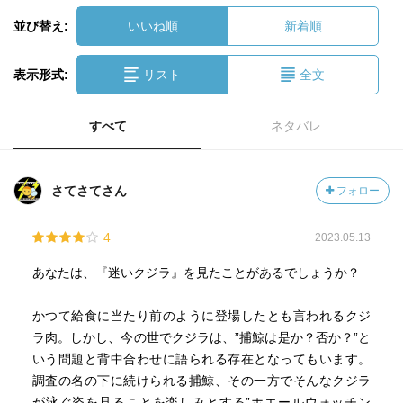
並び替え:
いいね順
新着順
表示形式:
リスト
全文
すべて
ネタバレ
さてさてさん
フォロー
4
2023.05.13
あなたは、『迷いクジラ』を見たことがあるでしょうか？
かつて給食に当たり前のように登場したとも言われるクジ
ラ肉。しかし、今の世でクジラは、”捕鯨は是か？否か？”と
いう問題と背中合わせに語られる存在となってもいます。
調査の名の下に続けられる捕鯨、その一方でそんなクジラ
が泳ぐ姿を見ることを楽しみとする”ホエールウォッチン