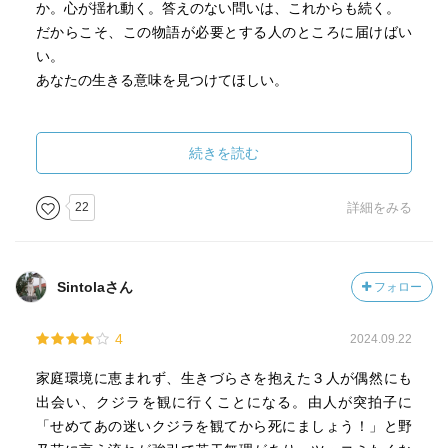
れるこの作品。ニュース報道もされる『迷いクジラ』とい
か。心が揺れ動く。答えのない問いは、これからも続く。
う存在についてさまざまな思いが去来するこの作品。
だからこそ、この物語が必要とする人のところに届けばい
い。
さまざまなことが起こる人生の中で、私たちは何を大切に
あなたの生きる意味を見つけてほしい。
すべきなのか？光差すその結末に一つの大きな示唆を与え
てくれた、そんな作品でした。
続きを読む
22
詳細をみる
Sintolaさん
フォロー
4
2024.09.22
家庭環境に恵まれず、生きづらさを抱えた３人が偶然にも
出会い、クジラを観に行くことになる。由人が突拍子に
「せめてあの迷いクジラを観てから死にましょう！」と野