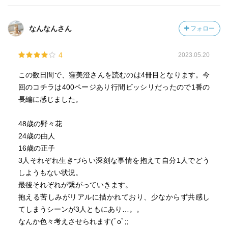
さんの作品リストをじっと眺めて、書名とページ数(笑)から
直感で決めるため、今までになかった選書パターンとなり
ました。今後、私にとって、この作品のことを思い出すた
なんなんさん
フォロー
びに大阪・淀川のクジラのことをセットで思い出すことに
なるだろう、そんな印象深い作品となりました。
4
2023.05.20
この数日間で、窪美澄さんを読むのは4冊目となります。今
ということで、まずはそんな選書の起点ともなったクジラ
回のコチラは400ページあり行間ビッシリだったので1番の
に関することから触れていきたいと思います。たまたま大
長編に感じました。
きくニュース報道されるタイミングだったこともあって、
クジラが河口に迷い込むということの背景事情について図
48歳の野々花
らずもニュースでさまざまに知ることができた私。この珍
24歳の由人
しいタイミングの読書ということもあって、この作品のク
16歳の正子
ジラ登場の記述がやたらリアルに感じられるという予想外
3人それぞれ生きづらい深刻な事情を抱えて自分1人でどう
の演出効果の中に読み進めることができました。『東京か
しようもない状況。
らずっと離れた南の半島で、クジラが小さな湾に迷い込ん
最後それぞれが繋がっていきます。
だ』というこの作品の背景。そんな中で、このような浅瀬
抱える苦しみがリアルに描かれており、少なからず共感し
にクジラが現れることの意味、クジラにとってのそのこと
てしまうシーンが3人ともにあり…。。
の危険性がこんな風に説明されます。
なんか色々考えさせられます(ﾟoﾟ;;