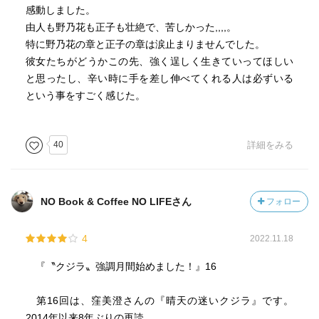
感動しました。
な妹』を大切にする『お母さんチーム』に対して、三人兄
由人も野乃花も正子も壮絶で、苦しかった,,,,。
妹の中で唯一『おばあちゃんチーム』で育つ。追われるよ
特に野乃花の章と正子の章は涙止まりませんでした。
うにして上京。専門学校時代に『親が金持ち』のミカと出
彼女たちがどうかこの先、強く逞しく生きていってほしい
会い付き合うも不穏な気配が…。『デザイン会社』で『下
と思ったし、辛い時に手を差し伸べてくれる人は必ずいる
っ端』として働くも暗雲立ち込め…。
という事をすごく感じた。
・中島野々花: 48歳。漁師の父親と、『心臓病を抱え』なが
らも缶詰工場で働く母親の元、『掘っ立て小屋のような』
40
詳細をみる
家で育つ。『物心ついたころから』『絵を描くことが好
き』なものの大学進学はままならない中に、学校教師の紹
介で『絵画教室』に通うようになる。さまざまな展開を経
NO Book & Coffee NO LIFEさん
フォロー
た後に上京。『デザイン会社』を興し社長を務める。由人
を雇うが、経営に暗雲立ち込め…。
4
2022.11.18
・篠田正子: 16歳。全国転勤を繰り返す家庭の次女として誕
『〝クジラ〟強調月間始めました！』16
生。『細菌性髄膜炎で生後七カ月で死』んだ姉がいた。母
親はその死にいつまでも囚われ、正子に『良い子にならな
第16回は、窪美澄さんの『晴天の迷いクジラ』です。
いとだめなのよ』と言い、『お母さんを大事にしてあげな
2014年以来8年ぶりの再読。