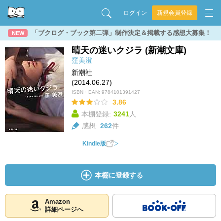
ログイン
新規会員登録
「ブクログ・ブック第二弾」制作決定＆掲載する感想大募集！
NEW
晴天の迷いクジラ (新潮文庫)
窪美澄
新潮社
(2014.06.27)
ISBN・EAN:
9784101391427
3.86
本棚登録:
3241
人
感想:
262
件
Kindle版
本棚に登録する
Amazon
詳細ページへ