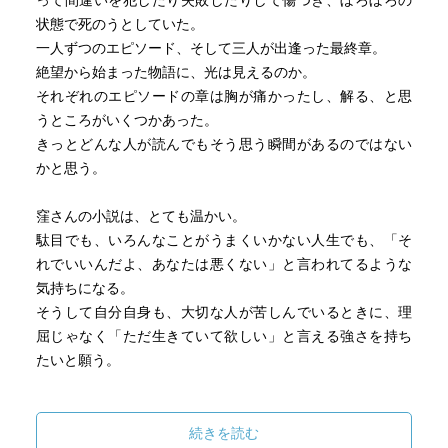
って間違いを犯したり失敗したりして傷つき、ぼろぼろの
今回の解説は作家の白石一文さんが書かれていますが、ま
状態で死のうとしていた。
さに「晴天の迷いクジラ」で描かれているものの確信をつ
一人ずつのエピソード、そして三人が出逢った最終章。
いていて、しびれました。
絶望から始まった物語に、光は見えるのか。
解説を読み終わったあと、「ああ、だからわたしも本編を
それぞれのエピソードの章は胸が痛かったし、解る、と思
読みながら“生き”苦しくなったのか…」と、腑に落ちたので
うところがいくつかあった。
す。
きっとどんな人が読んでもそう思う瞬間があるのではない
かと思う。
由人、野乃花、正子という異なる過去のなかで、“生き”苦し
さが生まれた共通点が唯一あるとすれば、それは…
窪さんの小説は、とても温かい。
その“こたえ”は、ぜひ本編を読んだあとの、白石一文さんの
駄目でも、いろんなことがうまくいかない人生でも、「そ
解説のなかで、出会っていただければと思います。
れでいいんだよ、あなたは悪くない」と言われてるような
気持ちになる。
～～～～～～～～～～～～～～～～～～～～
そうして自分自身も、大切な人が苦しんでいるときに、理
「晴天の迷いクジラ」を読んだあとは、世界がまるで違っ
屈じゃなく「ただ生きていて欲しい」と言える強さを持ち
て見えます。
たいと願う。
「自分のままで、自分の感じたことをそのまま叫べる“場
けっこう何でも読むわりに「好きな作家は？」と訊かれる
所”」が、自分のなかにありますか。
と言葉に窮するかも、と最近なんとなく感じていて、でも
続きを読む
由人、野乃花、正子と一緒に、そんな場所を探しにいく旅