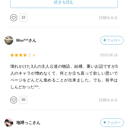
日々悩みを抱え(ウソつけ！ この能天気！)でおりますが、
続きを読む
すが、だからといってこの情報を事前に知ったとしてもこ
共有や共感の必要性も大事だと改めて感じました。
の作品を読む醍醐味は全く薄れません。それよりも三人目
32
詳細をみる
の主人公と正子が出会う、その運命の出会い、内容紹介
で”拾う”とサラッと触れられる場面を逆にワクワクした感情
の中に読むことができます。三人の主人公たちが行動を共
にし、クライマックスのクジラを見る場面が登場する第四
Mor^^さん
フォロー
章へと繋がってるいく物語展開は、それまで鬱屈とした読
書を強いられた読者にとっても、まさしく光を見る展開で
4
2025.06.16
す。
壊れかけた3人の主人公達の物語。結構、重いお話ですが3
『ぐるぐるとした同じ迷路。迷っているのはクジラと同じ
人のキャラが憎めなくて、何とか立ち直って欲しい思いで
だ、と正子は思う』。
ページをどんどん進めることが出来ました。でも、前半は
しんどかった^^;
生きることに後ろ向きになる三人の主人公たち。
30
詳細をみる
浅瀬へと迷い込み命の危機と紙一重な状況に陥るクジラ。
この両者は一見なんの関係もない存在です。窪さんはそん
な両者を巧みに重ね合わせていきます。そんなこの作品に
込められた想いを“みんな精一杯やっているんですよね...。
地球っこさん
フォロー
でも、なんとなく歯車が合わなくて、上手くいかないこと