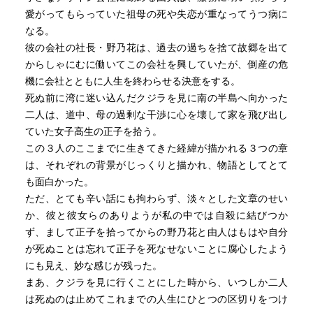
愛がってもらっていた祖母の死や失恋が重なってうつ病に
なる。
彼の会社の社長・野乃花は、過去の過ちを捨て故郷を出て
からしゃにむに働いてこの会社を興していたが、倒産の危
機に会社とともに人生を終わらせる決意をする。
死ぬ前に湾に迷い込んだクジラを見に南の半島へ向かった
二人は、道中、母の過剰な干渉に心を壊して家を飛び出し
ていた女子高生の正子を拾う。
この３人のここまでに生きてきた経緯が描かれる３つの章
は、それぞれの背景がじっくりと描かれ、物語としてとて
も面白かった。
ただ、とても辛い話にも拘わらず、淡々とした文章のせい
か、彼と彼女らのありようが私の中では自殺に結びつか
ず、まして正子を拾ってからの野乃花と由人はもはや自分
が死ぬことは忘れて正子を死なせないことに腐心したよう
にも見え、妙な感じが残った。
まあ、クジラを見に行くことにした時から、いつしか二人
は死ぬのは止めてこれまでの人生にひとつの区切りをつけ