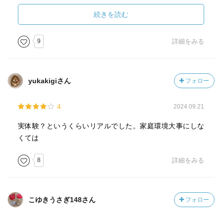
に行こうとしたのだろうと思えば、正子はそのことを互い
に表明するための触媒だったのだろうし、３つの章と最後
続きを読む
の章では、３人、特に野乃花は、別の人のようにも見える
が、それは周りの人がその人の生に対して大きな影響を与
9
詳細をみる
えているということの裏返しとも言えるようにも思う。
そんな感じでストーリー的にはややまとまってない感もあ
るのだけれど、全体的な雰囲気というか落としどころは悪
yukakigiさん
フォロー
くはなかったと思う。
4
2024.09.21
実体験？というくらいリアルでした。家庭環境大事にしな
くては
8
詳細をみる
こゆきうさぎ148さん
フォロー