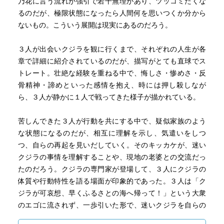
乃花に言う流れが強引で若干無理があり、ツッコミたくな
るのだが、極限状態になったら人間何を思いつくか分から
ないもの。こういう展開は現実にあるのだろう。
３人が出会いクジラを観に行くまで、それぞれの人生が各
章で詳細に紹介されているのだが、描写がとても直球でス
トレート。壮絶な経験を重ねる中で、悔しさ・惨めさ・反
骨精神・諦めといった感情を抱え、時には押し殺しなが
ら、３人が静かに１人で戦ってきた様子が描かれている。
苦しんできた３人が行動を共にする中で、疑似家族のよう
な状態になるのだが、相互に理解を示し、気遣いをしつ
つ、自らの再起を見いだしていく。そのキッカケが、迷い
クジラの事情を理解することや、現地の老婆との交流だっ
たのだろう。クジラの専門家が登場して、３人にクジラの
体質や行動特性を語る場面が印象的であった。３人は「ク
ジラが可哀想、早くふるさとの海へ帰って！」という大衆
のエゴに流されず、一歩引いた形で、迷いクジラを自らの
人生に投影させていたのだろう。