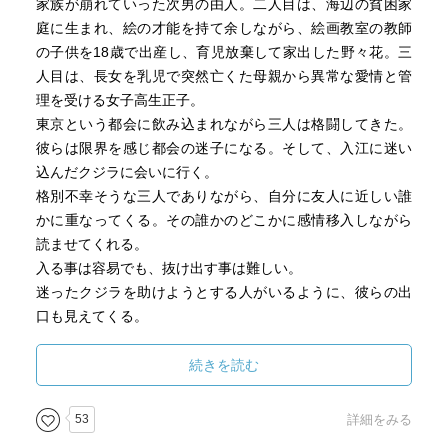
家族が崩れていった次男の由人。二人目は、海辺の貧困家
で、一方的に流れてくるニュースに別の視点を加味するこ
庭に生まれ、絵の才能を持て余しながら、絵画教室の教師
とができたように思います。結果、この作品の『迷いクジ
の子供を18歳で出産し、育児放棄して家出した野々花。三
ラ』登場のシーンをとても感慨深く読むことができ、読書
人目は、長女を乳児で突然亡くた母親から異常な愛情と管
にもタイミングというものがとても重要だと改めて思いま
理を受ける女子高生正子。
した。
東京という都会に飲み込まれながら三人は格闘してきた。
彼らは限界を感じ都会の迷子になる。そして、入江に迷い
また、この作品には読み進めていく中で印象的な幾つかの
込んだクジラに会いに行く。
文章が登場します。二つご紹介します。
格別不幸そうな三人でありながら、自分に友人に近しい誰
かに重なってくる。その誰かのどこかに感情移入しながら
・『自分が見ていたのはライチの、あの茶色い、ゴジラみ
読ませてくれる。
たいに硬い皮の部分だけだったのか。そのごつい皮の下に
入る事は容易でも、抜け出す事は難しい。
白い実があることなんて、ちっとも知らなかった』。
迷ったクジラを助けようとする人がいるように、彼らの出
→ 『デザイン会社』の社長としての野々花の姿しか見てこ
口も見えてくる。
なかった由人が、彼女が見せる全く別人のような側面を垣
いろんな事を思い出して、残像が残る様な作品でした。
間見る中にこの比喩が登場します。そんな由人はこんな風
続きを読む
にも思います。『自分はミカが持っているかもしれないそ
の実の部分にたどり着いたのだろうか』。恋人だったミカ
の全ての側面を見れていたのかと由人が振り返るなんとも
53
詳細をみる
印象的なワンシーンです。