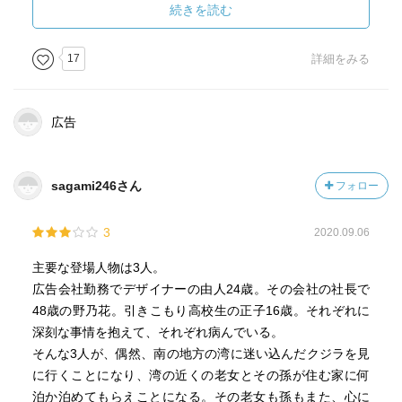
続きを読む
17
詳細をみる
広告
sagami246さん
フォロー
3
2020.09.06
主要な登場人物は3人。
広告会社勤務でデザイナーの由人24歳。その会社の社長で
48歳の野乃花。引きこもり高校生の正子16歳。それぞれに
深刻な事情を抱えて、それぞれ病んでいる。
そんな3人が、偶然、南の地方の湾に迷い込んだクジラを見
に行くことになり、湾の近くの老女とその孫が住む家に何
泊か泊めてもらえことになる。その老女も孫もまた、心に