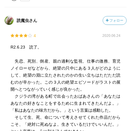
の作品。そんなクジラを見る主人公たちのそれぞれの人生
に、この世を生きることの悩み苦しみを見るこの作品。そ
してそれは、そんな物語の中に、『生きる』ということに
読魔虫さん
フォロー
想いを馳せ、それでも『生き』ていく人たちの姿を見る物
語です。
4
2020.06.24
『二階の部屋のベランダから飛び込めるほどの近さに釣り
R2.6.23 読了。
堀が見えたから』という理由で『築三十年以上は経ってい
る古ぼけた』アパートに暮らすのは主人公の一人・田宮由
失恋、死別、倒産、親の過剰な監視、仕事の激務、育児
人(たみや ゆうと)。『水のそばに住むこと』が『精神状態
ノイローゼなどから、絶望の只中にある３人がどのように
にいくらかの安定をもたら』してくれると思う由人が『日
して、絶望の淵に立たされたのかの生い立ちはただただ読
曜日。午前〇時』という時間に釣り堀を見ていると『携帯
むのが辛かった。この３人の絶望エピソードがラストの展
が光』ります。『野乃花ちゃん行方不明。連絡つかない』
開へとつながっていく感じが良かった。
というメールは『会社の先輩である溝口から』でした。
クジラの湾がある町で出会ったおばあさんの「あなたは
『携帯をベッドに放り投げ』、『ベッドの上に体を投げ
あなたの好きなことをするために生まれてきたんだよ。」
出』す由人は、『最後に見たミカの顔や、もうこの世には
「私はあなたの味方だから。」という言葉は感動した。
いない祖母の顔』を思い浮かべます。そして、『ソラナッ
そして生、死、命について考えさせてくれた作品だから
クスとルボックス』、『由人の心を支え』る『二つの錠
こそ、「絶対に死ぬなよ。生きているだけでいいんだ。」
剤』を飲む由人は、『去年の十二月』にベッドの上でミカ