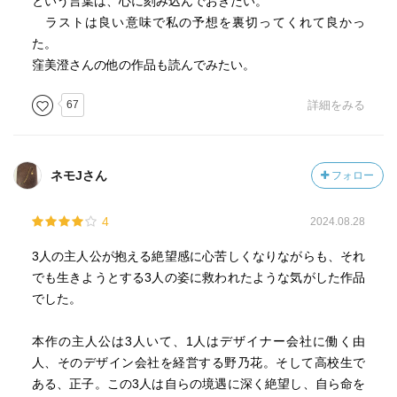
という言葉は、心に刻み込んでおきたい。
に告げられた『星占い』を思い出します。『来年は由人に
ラストは良い意味で私の予想を裏切ってくれて良かっ
とってショッキングな出来事がいろいろ起こる』、『最終
た。
的にはぜんぜんまったく大丈夫』、そして『その体験を糧
窪美澄さんの他の作品も読んでみたい。
にして、ひとまわり大きく成長していく』というその占
い。『どんなことが起こってもミカさえいれば大丈夫』と
67
詳細をみる
思う由人でしたが、『年明け早々』『祖母が亡くな』りま
した。『三人兄妹のなかで』『由人を、いちばん可愛がっ
てくれた』という祖母の葬儀に出た由人は『疲れと哀しさ
ネモJさん
フォロー
と緊張と、胸のあたりを大砲で吹き飛ばされたような喪失
感』を抱きます。そして、『喪服を着たまま』『ミカのマ
4
2024.08.28
ンションに向かった』由人は、『緊急のとき以外、勝手に
部屋には入らないでほしい』と言われて渡されていた『合
3人の主人公が抱える絶望感に心苦しくなりながらも、それ
い鍵』で中へと入りました。電気が消えた室内で、『寝室
でも生きようとする3人の姿に救われたような気がした作品
のほうから、かすかに音がし』、向かうと『子猫のような
でした。
声が聞こえ』ます。そこには、『それぞれにイヤフォンを
装着し』てつながりあうミカと男の姿がありました。『ビ
本作の主人公は3人いて、1人はデザイナー会社に働く由
ニール袋が由人の手からすべり落ち』た音で『ミカが驚い
人、そのデザイン会社を経営する野乃花。そして高校生で
た顔をして』振り返ります。『なんで』と『やっとの思い
ある、正子。この3人は自らの境遇に深く絶望し、自ら命を
で言葉を発した由人』。その日以降、『仕事の合間を縫っ