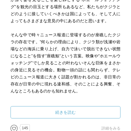
グ”を観光の目玉とする場所もあるなど、私たちがクジラと
どのように接していくべきかは国によっても、そして人に
よってもさまざまな意見の中にあるのだと思います。
そんな中で時々ニュース報道に登場するのが座礁したクジ
ラの存在です。”何らかの理由により、クジラ類が浅瀬や岩
場などの海浜に乗り上げ、自力で泳いで脱出できない状態
になること”を指す”座礁鯨”という言葉。映像や”ホエールウ
ォッチング”でしか見ることの叶わないそんな巨体をまさか
の身近に見るその機会。動物一頭の話にも関わらず、テレ
ビのニュース報道に大きく話題が割かれるのは、非日常の
存在が日常の中に現れる違和感、そのことによる興奮、そ
んなところもあるのかも知れません。
さて、ここに湾内に紛れ込んだ一頭のクジラが物語を象徴
的に演出していく作品があります。『クジラの座礁なん
続きを読む
て、はるか太古の昔から起きていたこと』と説明される事
象が目の前に起きる中に人々の興奮冷めやらぬ様を見るこ
145
詳細をみる