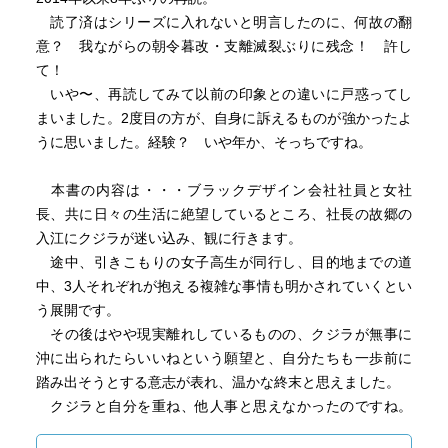
いと』と繰り返し正子を諭す父親の元に育つ。『午後五時
読了済はシリーズに入れないと明言したのに、何故の翻
という門限』の中に高校生活を送る正子は、その生活自体
意？ 我ながらの朝令暮改・支離滅裂ぶりに残念！ 許し
に違和感を感じていきます。
て！
いや〜、再読してみて以前の印象との違いに戸惑ってし
三人の主人公たちは、男性一人、女性二人、そして十代、
まいました。2度目の方が、自身に訴えるものが強かったよ
二十代、四十代と、全く異なる世界をそれぞれに生きてい
うに思いました。経験？ いや年か、そっちですね。
ます。そんな三人の接点は、上記の通り、野々花と由人は
社長と社員という繋がりがあります。一方で、三人目の正
本書の内容は・・・ブラックデザイン会社社員と女社
子との繋がりですが、これを書くのはネタバレ？なのか？
長、共に日々の生活に絶望しているところ、社長の故郷の
と一瞬思いましたが、内容紹介にこんな風に説明されてい
入江にクジラが迷い込み、観に行きます。
ますので、そのまま触れておきます。
途中、引きこもりの女子高生が同行し、目的地までの道
中、3人それぞれが抱える複雑な事情も明かされていくとい
“デザイン会社に勤める由人は、失恋と激務でうつを発症し
う展開です。
た。社長の野乃花は、潰れゆく会社とともに人生を終わら
その後はやや現実離れしているものの、クジラが無事に
せる決意をした。死を選ぶ前にと、湾に迷い込んだクジラ
沖に出られたらいいねという願望と、自分たちも一歩前に
を見に南の半島へ向かった二人は、道中、女子高生の正子
踏み出そうとする意志が表れ、温かな終末と思えました。
を拾う”。
クジラと自分を重ね、他人事と思えなかったのですね。
人生の転機は何処に転がっているか分かりません。私も
図らずもクジラとの接点までもが内容紹介に語られていま