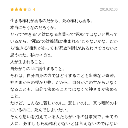
も多くて”と語る窪さん。そんな窪さんは、”もし自分が辛い
4
2019.02.06
のであれば、どう生きようかと難しく考えるよりは、とり
あえず明日まで頑張ろうと感じられたら、それが良いかな
生きる権利があるのだから、死ぬ権利もある。
と思います”とこの作品に込められた想いを続けられます。
本当にそうなのだろうか。
内容紹介からは決して見えない奥深いドラマがそこに描か
だって“生きる”と対になる言葉って“死ぬ”ではないと思って
れるこの作品。『迷いクジラ』という象徴的な存在を物語
いるから。“死ぬ”の対義語は“生まれる”じゃないかな。だか
に登場させた窪さんの深い思いがそこには描かれていたよ
ら“生きる”権利があっても“死ぬ”権利があるわけではないと
うに思いました。
思うのだ。私の中では。
人が生まれること。
『私たちクジラ見に行くんだけど、いっしょに行かな
自分がこの世に誕生すること。
い？』
それは、自分自身の力ではどうすることも出来ない奇跡。
神さまからの授かり物。だから、自分がこの世からいなく
そんな言葉の先に、それまでそれぞれに死と対峙していた
なることも、自分で決めることではなくて神さまが決める
三人の主人公たちが『クジラを見に行く』という行動を共
こと。
にする様が描かれるこの作品。そこには、三人の主人公そ
だけど、こんなに苦しいのに。悲しいのに。真っ暗闇の中
れぞれが抱える人生のドラマが丁寧に描かれていました。
にいるのに。死んでしまいたい。
年代も境遇も全く異なるそれぞれの主人公が生きてきた人
そんな想いを抱えている人たちがいるのは事実で。全ての
生が描かれる中、あまりの閉塞感に鬱屈とした思いに苛ま
人に、必ずしも死ぬ権利がないとは言えないのではない