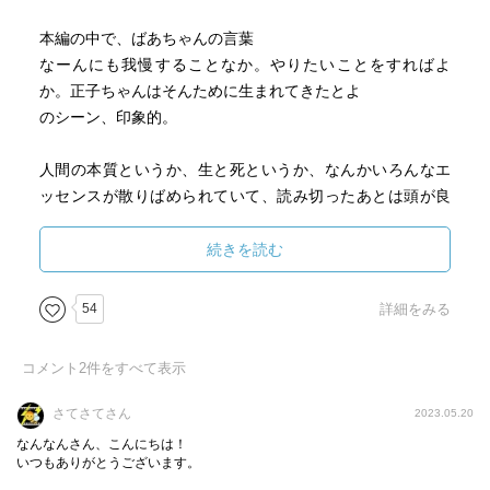
『クジラには人間のような皮膚の角質層がないから、浅瀬
本編の中で、ばあちゃんの言葉
に座礁して空気中にさらされると、火傷をして剝がれてし
なーんにも我慢することなか。やりたいことをすればよ
まう』
か。正子ちゃんはそんために生まれてきたとよ
のシーン、印象的。
魚ではなく、私たちと同じ哺乳類にも関わらず海に暮らす
生き物であるクジラならではの、私たちとも違う側面に驚
人間の本質というか、生と死というか、なんかいろんなエ
かされます。また、こんな風に迷い込む理由について、い
ッセンスが散りばめられていて、読み切ったあとは頭が良
ろんな説の中からこの作品ではこんな説明がなされます。
い意味で疲れ果てました。
海老くん、優しい子だなあ(*'▽'*)
続きを読む
『マッコウクジラとかのハクジラ類は、自分から超音波を
発して、反響してきた音を聞き分けて、海と陸の区別をつ
ちょいと違うジャンルを次挟もうっーと。
け』る。『どこまでが海でどこからが陸なのか』。しか
54
詳細をみる
し、『内耳っていうところに寄生虫が入り込んでしまうこ
とがあって、それで反響した音を聞けなくなって、座礁し
コメント
2
件をすべて表示
自分メモ 窪美澄さん
てしまうといわれている』。
１、じっと手を
さてさてさん
2023.05.20
2、やめるときも
なるほど、海に帰りたくても帰れない、そんな可能性もあ
なんなんさん、こんにちは！
3、女に
るのかと納得感のある説明です。であれば、素人考えとし
いつもありがとうございます。
4、クジラ
て『ロープとかくくりつけて引っ張』るということが思い