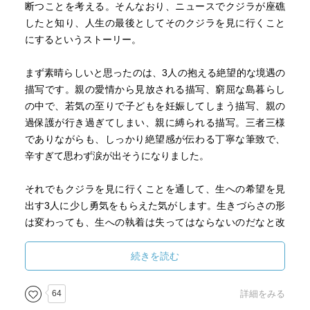
断つことを考える。そんなおり、ニュースでクジラが座礁
て、何度もミカの携帯に電話』をするも連絡がつかないた
したと知り、人生の最後としてそのクジラを見に行くこと
めに待ち伏せした由人に『合い鍵を返して』と言うミカは
にするというストーリー。
『仕事、仕事って、あたしのこと、いっつも一人にして放
っておいて…』と言い、『今度は浮気じゃないからね』と
まず素晴らしいと思ったのは、3人の抱える絶望的な境遇の
言うと扉の向こうに消えました。主人公の一人を務める中
描写です。親の愛情から見放される描写、窮屈な島暮らし
島野々花(なかしま ののか)が社長を務める『デザイン会
の中で、若気の至りで子どもを妊娠してしまう描写、親の
社』で働く由人。迷いの中に生きる由人が思い悩みながら
過保護が行き過ぎてしまい、親に縛られる描写。三者三様
も生きていく日々が描かれていきます。
でありながらも、しっかり絶望感が伝わる丁寧な筆致で、
辛すぎて思わず涙が出そうになりました。
2023年1月、大阪にある淀川の河口付近にクジラが迷い込ん
だというニュースが流れました。潮を吹いている様子がテ
それでもクジラを見に行くことを通して、生への希望を見
レビでも大きく報道された体長8メートルにもなるというク
出す3人に少し勇気をもらえた気がします。生きづらさの形
ジラ。そんな中に、新年五冊目の作品を探していた私は、
は変わっても、生への執着は失ってはならないのだなと改
これまた全くの偶然に「晴天の迷いクジラ」という作品が
めて思わされる素敵な作品でした。
あることを知りました。あまりに運命的なものを感じてし
続きを読む
まい、大急ぎで手にしたというのがこの作品の読書&レビュ
ーまでの経緯です。私の選書は女性作家さんの作品を三冊
64
詳細をみる
セットで選んでから読み始めます。そんな選書はその作家