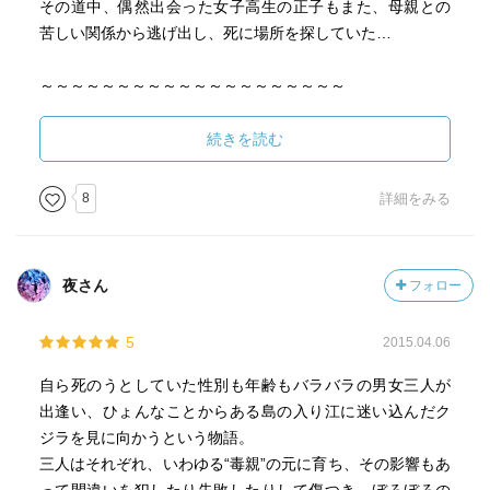
その道中、偶然出会った女子高生の正子もまた、母親との
苦しい関係から逃げ出し、死に場所を探していた…
～～～～～～～～～～～～～～～～～～～～
由人、野乃花、正子の3人それぞれは、死にたいくらいの苦
しみを抱えたまま、どうにか生きている状態でした。
続きを読む
物語は、由人、野乃花、正子それぞれの過去が、1章ずつ丁
寧に書かれ、終章である現在につながっていきます。
8
詳細をみる
それぞれの物語を読んでいると、この世のどこかに彼らが
いる感覚が強くなり、しんどくて苦しくなっていきまし
夜さん
フォロー
た。
その“生き”苦しさは、まるで「かがみの孤城」(辻村深月・
5
2015.04.06
著)や「アニバーサリー」(窪美澄・著)のときに感じたもの
と似ていました。
自ら死のうとしていた性別も年齢もバラバラの男女三人が
出逢い、ひょんなことからある島の入り江に迷い込んだク
～～～～～～～～～～～～～～～～～～～～
ジラを見に向かうという物語。
文庫の好きなのは、巻末にあとがき又は解説があるところ
三人はそれぞれ、いわゆる“毒親”の元に育ち、その影響もあ
です。