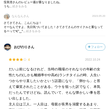
窪美澄さんのレビュー週が重なりましたね。
浮かびます。しかし、
うち...
続きをみる
なんなんさん
2023.05.20
『クジラにロープをかけて小型船で引っ張っ』た、『だけ
さてさてさん、こんにちは！
ど、途中でクジラが暴れて転覆して』、『それで亡くなっ
そーなんですよ、先日気づいてました！さてさてさんのサイクルと重なって
た人もいた』
るーって٩(^‿^...
続きをみる
自然界の生き物、そんな生き物を、人の安易な発想で簡単
にコントロールできるほど甘くはないのだと思います。ま
おびのりさん
フォロー
た、この作品ではこんな視点も語られます。
4
2022.10.24
『一頭や二頭のクジラ助けて、海に帰したところで、生態
だいぶ前になるけれど、当時の職場のそれなりの年齢の女
系にはなんの影響もないもの。クジラが感謝するわけで
性たちの(しかも離婚率やや高め)ランチタイムの時、人生い
も、ましてや地球が感謝するわけでもない』。
つからやり直したいかという話題になり、「卵から」と答
えて爆笑されたことがある。ウケを狙った訳でなく、本気
なるほど、このように『迷いクジラ』として感傷的になる
だったんですけどね。読んでいて、そんな懐かしい事を思
こと自体、人間の思い上がりとも言える行為なのかもしれ
い出しました。
ません。ちょうどリアルにクジラが迷い込んだというニュ
主人公は三人。一人目は、母親が長男を溺愛するあまり、
ースが大々的に報道されている中にこの作品を読めたこと