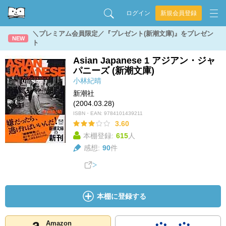
ログイン
新規会員登録
＼プレミアム会員限定／『プレゼント(新潮文庫)』をプレゼン
NEW
ト
Asian Japanese 1 アジアン・ジャ
パニーズ (新潮文庫)
小林紀晴
新潮社
(2004.03.28)
ISBN・EAN:
9784101439211
3.60
本棚登録:
615
人
感想:
90
件
本棚に登録する
Amazon