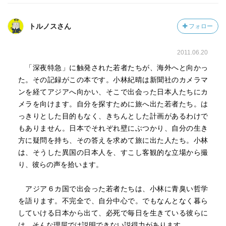
トルノスさん
フォロー
2011.06.20
「深夜特急」に触発された若者たちが、海外へと向かっ
た。その記録がこの本です。小林紀晴は新聞社のカメラマ
ンを経てアジアへ向かい、そこで出会った日本人たちにカ
メラを向けます。自分を探すために旅へ出た若者たち。は
っきりとした目的もなく、きちんとした計画があるわけで
もありません。日本でそれぞれ壁にぶつかり、自分の生き
方に疑問を持ち、その答えを求めて旅に出た人たち。小林
は、そうした異国の日本人を、すこし客観的な立場から撮
り、彼らの声を拾います。
アジア６カ国で出会った若者たちは、小林に青臭い哲学
を語ります。不完全で、自分中心で。でもなんとなく暮ら
していける日本から出て、必死で毎日を生きている彼らに
は、そんな理屈では説明できない説得力があります。