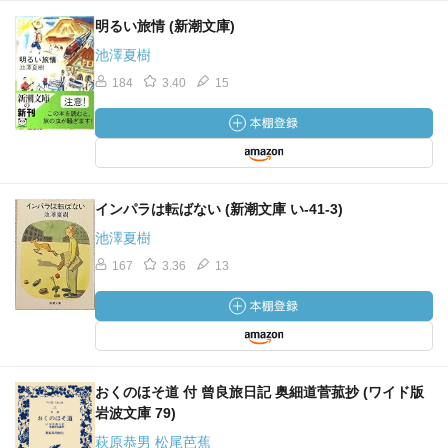
明るい旅情 (新潮文庫)
池澤夏樹
184
3.40
15
インパラは転ばない (新潮文庫 い-41-3)
池澤夏樹
167
3.36
13
おくのほそ道 付 曾良旅日記 奥細道菅菰抄 (ワイド版
岩波文庫 79)
萩原恭男 松尾芭蕉