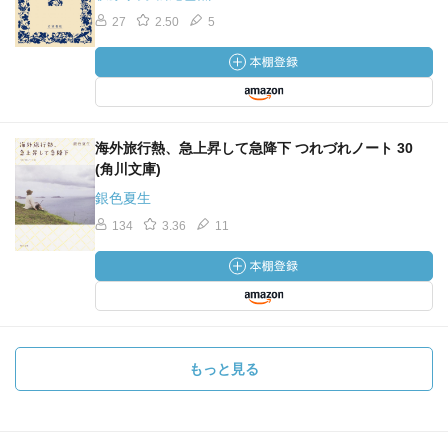
27
2.50
5
海外旅行熱、急上昇して急降下 つれづれノート 30
(角川文庫)
銀色夏生
134
3.36
11
もっと見る