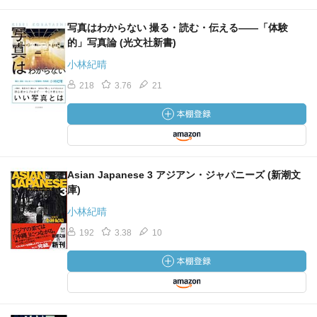
写真はわからない 撮る・読む・伝える――「体験
的」写真論 (光文社新書)
小林紀晴
218
3.76
21
Asian Japanese 3 アジアン・ジャパニーズ (新潮文
庫)
小林紀晴
192
3.38
10