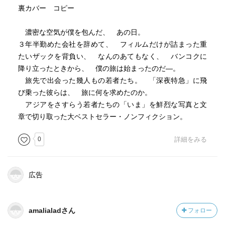
裏カバー コピー
濃密な空気が僕を包んだ、 あの日。
３年半勤めた会社を辞めて、 フィルムだけが詰まった重
たいザックを背負い、 なんのあてもなく、 バンコクに
降り立ったときから、 僕の旅は始まったのだ―。
旅先で出会った幾人もの若者たち。 「深夜特急」に飛
び乗った彼らは、 旅に何を求めたのか。
アジアをさすらう若者たちの「いま」を鮮烈な写真と文
章で切り取った大ベストセラー・ノンフィクション。
0
詳細をみる
広告
amalialadさん
フォロー