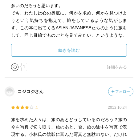
多いのだろうと思います。
でも、わたしは心の奥底に、何かを求め、何かを見つけよ
うという気持ちを抱えて、旅をしているような気がしま
す。この本に出てくるASIAN JAPANESEたちのように旅を
して、同じ目線でものごとを見てみたい、というような。
単純に憧れではない、何かつながりのようなものを。
そして、その一方で、文明社会の俗物である自分には、決
続きを読む
してできない旅なんだろうな、とも感じるのです。なんだ
かんだいっても日本での生活も楽しいですしね。
1
詳細をみる
旅をする理由なんて、その答えは永遠に風の中。
本音をいうと、旅する理由なんて、旅したいだけ、本当に
コジコジさん
フォロー
それだけなのかもしれないと思います。
「どこかへいこう」と考えるだけで、わくわくしてくるん
4
2012.10.24
ですよね。
これって、旅をする人なら凄く単純明快な理論ですよね。
旅を求めた人々は、旅のあとどうしているのだろう？旅の
旅をする友達なら、「何しに行くの？」「どうしてそこに
今を写真で切り取り、旅のあと、否、旅の途中を写真で表
行くの？」なんて決して訊かないし、ただ「いいね～、楽
現する。小林氏の陰影に富んだ写真と無駄のない、だけれ