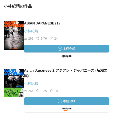
小林紀晴の作品
ASIAN JAPANESE (1)
小林紀晴
291
3.76
24
Asian Japanese 2 アジアン・ジャパニーズ (新潮文
庫)
小林紀晴
261
3.35
18