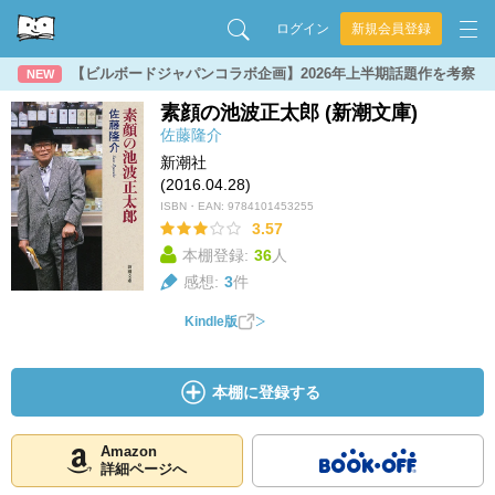
ログイン
新規会員登録
【ビルボードジャパンコラボ企画】2026年上半期話題作を考察
NEW
素顔の池波正太郎 (新潮文庫)
佐藤隆介
新潮社
(2016.04.28)
ISBN・EAN:
9784101453255
3.57
本棚登録:
36
人
感想:
3
件
Kindle版
本棚に登録する
Amazon
詳細ページへ