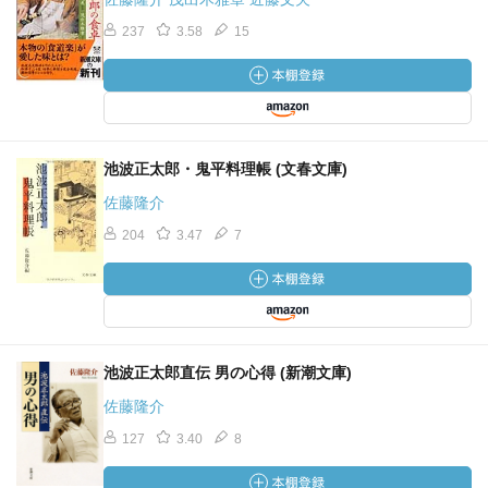
237
3.58
15
池波正太郎・鬼平料理帳 (文春文庫)
佐藤隆介
204
3.47
7
池波正太郎直伝 男の心得 (新潮文庫)
佐藤隆介
127
3.40
8