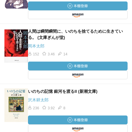
人間は瞬間瞬間に、いのちを捨てるために生きてい
る。 (文庫ぎんが堂)
岡本太郎
152
3.46
14
いのちの記憶 銀河を渡るII (新潮文庫)
沢木耕太郎
236
3.92
8