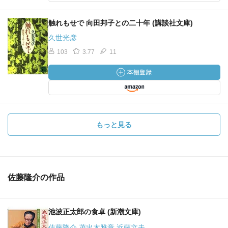
触れもせで 向田邦子との二十年 (講談社文庫)
久世光彦
103
3.77
11
もっと見る
佐藤隆介の作品
池波正太郎の食卓 (新潮文庫)
佐藤隆介 茂出木雅章 近藤文夫