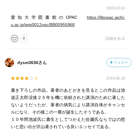
2026.02.02
愛知大学図書館のOPAC
https://libopac.aichi-
u.ac.jp/iwjs0012opc/BB00955968
0
詳細をみる
dysm3636さん
フォロー
4
2016.06.30
書き下ろしの作品。著者のあとがきを見るとこの作品は池
波正太郎没後２５年を機に依頼された講演のために著した
ないようだったが、著者の病気により講演自体がキャンセ
ルになり、その後この一冊が誕生したそうである。
１０年間池波氏に書生としてつかえた佐藤氏ならではの想
いと思い出が沢山著されている良いエッセイである。