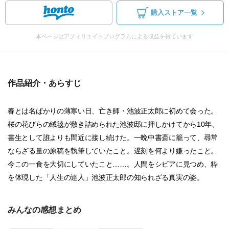
購入ストア一覧
本ページはアフィリエイトプログラムによる収益を得ています
作品紹介・あらすじ
春とは名ばかりの薄寒い日、亡き師・池波正太郎に初めて会った。
桜の花びらの絨毯が敷き詰められた池波邸に押しかけてから10年、
書生として誰よりも間近に接し続けた。一晩中書斎に籠って、尋常
ならざる量の原稿を執筆していたこと。遅刻を何より嫌ったこと。
今この一食を大切にしていたこと……。人間をシビアに見つめ、粋
を体現した「人生の達人」池波正太郎の知られざる真実の姿。
みんなの感想まとめ