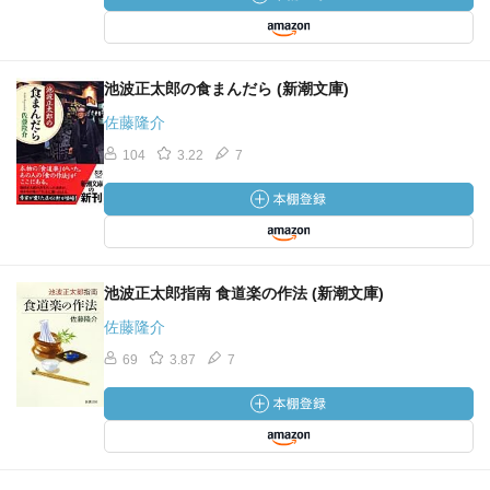
池波正太郎の食まんだら (新潮文庫)
佐藤隆介
104
3.22
7
池波正太郎指南 食道楽の作法 (新潮文庫)
佐藤隆介
69
3.87
7