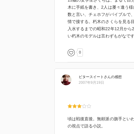
15歳の女学生さくらは、まるで自
木に手紙を書き、2人は屡々逢う様
数と言い、チェホフがバイブルで
情で接する。朽木のさくらを見る
入水するまでの昭和22年12月か
い朽木のモデルは言わずもがなで
0
ビタースイート
さん
の感想
2007年9月19日
頃は戦後直後。無頼派の旗手とい
の視点で語る小説。