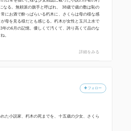
分の日常を描いた様な少女雑誌に載った小説の作者の朽
になる。無頼派の旗手と呼ばれ、 38歳で歳の数は恥の
、常にお酒で酔っぱらいる朽木に、さくらは母の様な感
目が母を見る様だとも感じる。朽木が女性と玉川上水で
ら23年の6月の記憶。優しくて汚くて、誇り高くて品のな
すね。
詳細をみる
フォロー
われた小説家、朽木の死までを、十五歳の少女、さくら