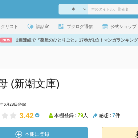
ックリスト
談話室
ブクログ通信
公式ショップ
2週連続で『薬屋のひとりごと』17巻が1位！マンガランキング
NEW
母 (新潮文庫)
1年6月28日発売)
3.42
本棚登録 :
79
人
感想 :
7
件
本棚に登録