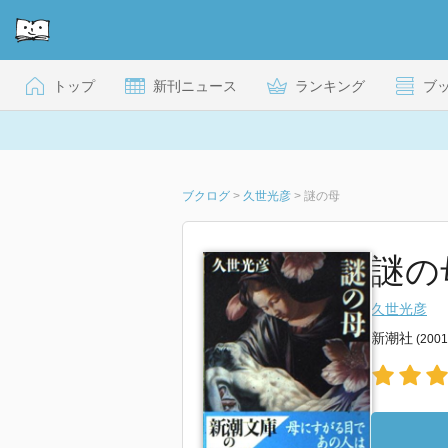
トップ
新刊ニュース
ランキング
ブ
ブクログ
>
久世光彦
>
謎の母
謎の
久世光彦
新潮社
(200