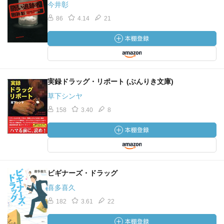
今井彰
86
4.14
21
実録ドラッグ・リポート (ぶんりき文庫)
草下シンヤ
158
3.40
8
ビギナーズ・ドラッグ
喜多喜久
182
3.61
22