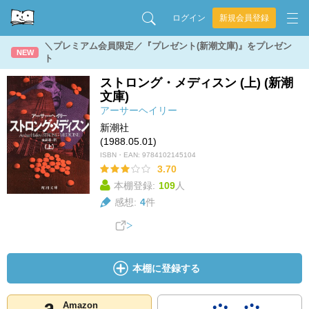
ログイン
新規会員登録
＼プレミアム会員限定／『プレゼント(新潮文庫)』をプレゼン
NEW
ト
ストロング・メディスン (上) (新潮
文庫)
アーサーヘイリー
新潮社
(1988.05.01)
ISBN・EAN:
9784102145104
3.70
本棚登録:
109
人
感想:
4
件
本棚に登録する
Amazon