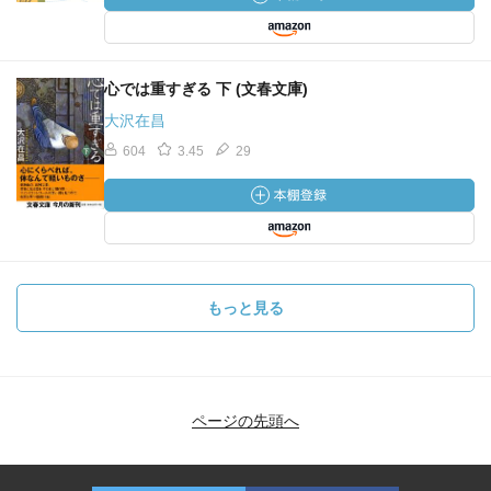
心では重すぎる 下 (文春文庫)
大沢在昌
604
3.45
29
もっと見る
ページの先頭へ