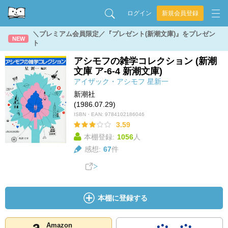
ログイン
新規会員登録
＼プレミアム会員限定／『プレゼント(新潮文庫)』をプレゼン
NEW
ト
アシモフの雑学コレクション (新潮
文庫 ア-6-4 新潮文庫)
アイザック・アシモフ
星新一
新潮社
(1986.07.29)
ISBN・EAN:
9784102186046
3.59
本棚登録:
1056
人
感想:
67
件
本棚に登録する
Amazon