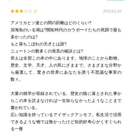
3
2014.01.22
アメリカとソ連との間の距離はどのくらい?
深海魚のいる湖は?開拓時代のカウボーイたちの死因で最も
多かったのは?
もと落ちこぼれの天才とは誰?
ニュートンの数多くの発見の秘訣とは?
答えは全部この本の中にあります。地球のことから動物、
歴史、文学、天才、人の死にざままで、さまざまな分野か
ら厳選して、驚きの世界にあなたを誘う不思議な事実の
数々。
大量の雑学が収録されている。歴史の陰に落とされた事か
らこの本を読まなければ一生知らなかったようなことまで
書かれている。
広い知識を持っているアイザックアシモフ。私生活で活用
できるような物では無かったけど知的好奇心がくすぐられ
る一冊