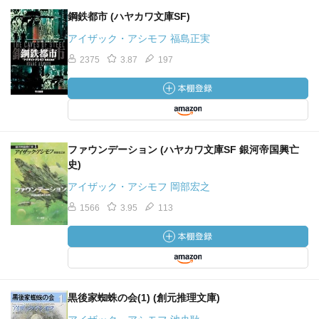
鋼鉄都市 (ハヤカワ文庫SF)
アイザック・アシモフ 福島正実
2375
3.87
197
ファウンデーション (ハヤカワ文庫SF 銀河帝国興亡
史)
アイザック・アシモフ 岡部宏之
1566
3.95
113
黒後家蜘蛛の会(1) (創元推理文庫)