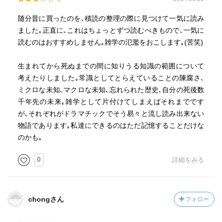
随分昔に買ったのを､積読の整理の際に見つけて一気に読み
ました｡正直に､これはちょっとずつ読むべきもので､一気に
読むのはおすすめしません｡雑学の氾濫をおこします｡(苦笑)
生まれてから死ぬまでの間に知りうる知識の範囲について
考えたりしました｡常識としてとらえていることの陳腐さ､
ミクロな未知､マクロな未知､忘れられた歴史､自分の死後数
千年先の未来｡雑学として片付けてしまえばそれまでです
が､それぞれがドラマチックでそう易々と流し読み出来ない
物語であります｡私達にできるのはただ記憶することだけな
のかも｡
0
詳細をみる
chongさん
フォロー