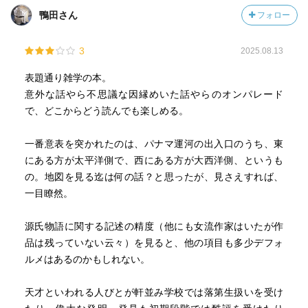
鴨田さん
フォロー
3
2025.08.13
表題通り雑学の本。
意外な話やら不思議な因縁めいた話やらのオンパレード
で、どこからどう読んでも楽しめる。
一番意表を突かれたのは、パナマ運河の出入口のうち、東
にある方が太平洋側で、西にある方が大西洋側、というも
の。地図を見る迄は何の話？と思ったが、見さえすれば、
一目瞭然。
源氏物語に関する記述の精度（他にも女流作家はいたが作
品は残っていない云々）を見ると、他の項目も多少デフォ
ルメはあるのかもしれない。
天才といわれる人びとが軒並み学校では落第生扱いを受け