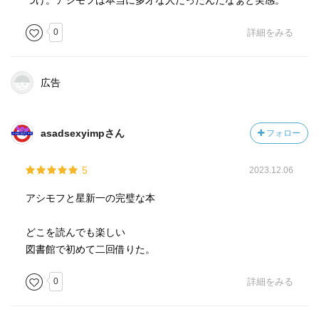
つけ。アシモフは本当に多才な人だったんだなぁと実感。
0
詳細をみる
広告
asadsexyimpさん
フォロー
5
2023.12.06
アシモフと星新一の完璧な本
どこを読んでも楽しい
図書館で初めて二回借りた。
0
詳細をみる