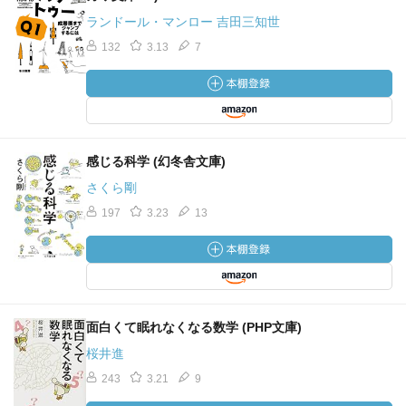
ランドール・マンロー 吉田三知世
132
3.13
7
感じる科学 (幻冬舎文庫)
さくら剛
197
3.23
13
面白くて眠れなくなる数学 (PHP文庫)
桜井進
243
3.21
9