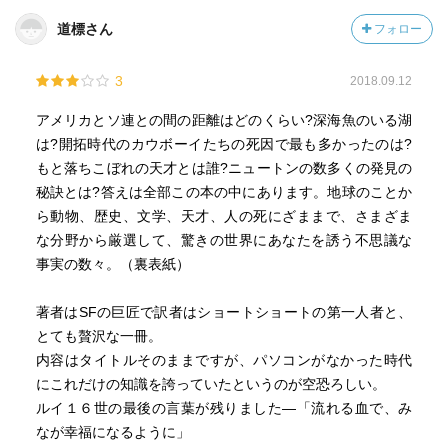
道標さん
フォロー
3
2018.09.12
アメリカとソ連との間の距離はどのくらい?深海魚のいる湖
は?開拓時代のカウボーイたちの死因で最も多かったのは?
もと落ちこぼれの天才とは誰?ニュートンの数多くの発見の
秘訣とは?答えは全部この本の中にあります。地球のことか
ら動物、歴史、文学、天才、人の死にざままで、さまざま
な分野から厳選して、驚きの世界にあなたを誘う不思議な
事実の数々。（裏表紙）
著者はSFの巨匠で訳者はショートショートの第一人者と、
とても贅沢な一冊。
内容はタイトルそのままですが、パソコンがなかった時代
にこれだけの知識を誇っていたというのが空恐ろしい。
ルイ１６世の最後の言葉が残りました―「流れる血で、み
なが幸福になるように」