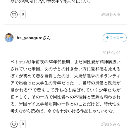
やいのやいのしない世の中であってほしい。
0
詳細をみる
bs_yasagureさん
フォロー
2015.04.03
ベトナム戦争前夜の60年代後期、まだ同性愛が精神病扱い
されていた米国。女の子との付き合い方に違和感を覚える
ぼくが初めて恋を自覚したのは、大統領選挙のボランティ
アで出会った大学生の青年だった…。当時の風俗と政治が
描かれる中で恋をして身も心も結ばれていく少年たちが
初々しく、その一方で同性愛への不理解と悲劇も匂わされ
る。米国ゲイ文学黎明期の一作とのことだけど、時代性を
考えながら読めば、今でも十分いける作品じゃないかな。
0
詳細をみる