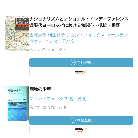
ナショナリズムとナショナル・インディファレンス
近現代ヨーロッパにおける無関心・抵抗・受容
金澤周作 桐生裕子 ジョン・フォックス マールテン・
ヴァン=ヒンダーアハター
46
4.00
5
潮騒の少年
ジョン・フォックス 越川芳明
37
3.70
5