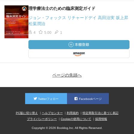
理学療法士のための臨床測定ガイド
ジョン・フォックス リチャードデイ 高田治実 坂上昇
松葉潤治
4
5.00
1
ページの先頭へ
Twitterフォロー
Facebookページ
PC版に切り替え
ヘルプセンター
利用規約
特定商取引法に基づく表記
プライバシーポリシー
Cookieの使用について
採用情報
Copyright © 2026 Booklog,Inc. All Rights Reserved.