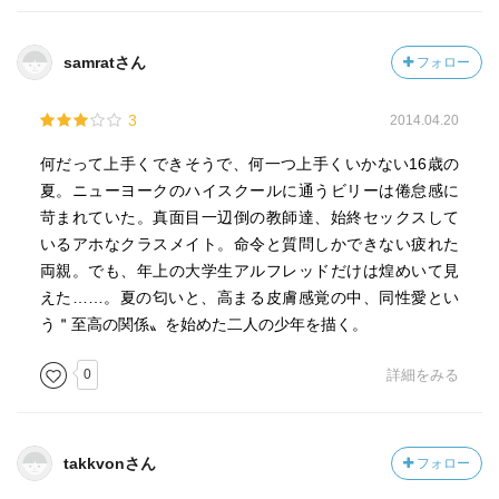
samratさん
フォロー
3
2014.04.20
何だって上手くできそうで、何一つ上手くいかない16歳の
夏。ニューヨークのハイスクールに通うビリーは倦怠感に
苛まれていた。真面目一辺倒の教師達、始終セックスして
いるアホなクラスメイト。命令と質問しかできない疲れた
両親。でも、年上の大学生アルフレッドだけは煌めいて見
えた……。夏の匂いと、高まる皮膚感覚の中、同性愛とい
う＂至高の関係〟を始めた二人の少年を描く。
0
詳細をみる
takkvonさん
フォロー