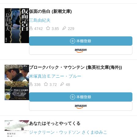
仮面の告白 (新潮文庫)
三島由紀夫
4742
3.85
229
ブロークバック・マウンテン (集英社文庫(海外))
米塚真治 E.アニー・プルー
336
3.72
48
あなたはそっとやってくる
ジャクリーン・ウッドソン さくまゆみこ