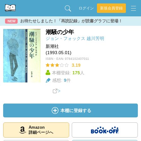
ログイン
新規会員登録
お待たせしました！「再読記録」が読書グラフに登場！
NEW
潮騒の少年
ジョン・フォックス
越川芳明
新潮社
(1993.05.01)
ISBN・EAN:
9784102407011
3.19
本棚登録:
175
人
感想:
9
件
本棚に登録する
Amazon
詳細ページへ