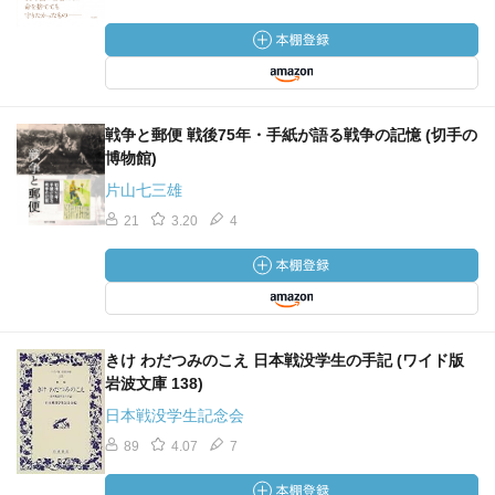
戦争と郵便 戦後75年・手紙が語る戦争の記憶 (切手の
博物館)
片山七三雄
21
3.20
4
きけ わだつみのこえ 日本戦没学生の手記 (ワイド版
岩波文庫 138)
日本戦没学生記念会
89
4.07
7