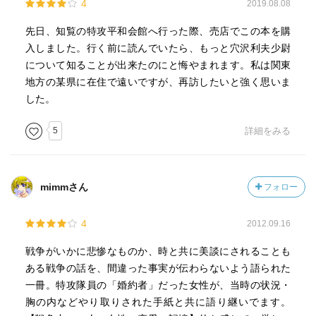
4
2019.08.08
先日、知覧の特攻平和会館へ行った際、売店でこの本を購
入しました。行く前に読んでいたら、もっと穴沢利夫少尉
について知ることが出来たのにと悔やまれます。私は関東
地方の某県に在住で遠いですが、再訪したいと強く思いま
した。
5
詳細をみる
mimmさん
フォロー
4
2012.09.16
戦争がいかに悲惨なものか、時と共に美談にされることも
ある戦争の話を、間違った事実が伝わらないよう語られた
一冊。特攻隊員の「婚約者」だった女性が、当時の状況・
胸の内などやり取りされた手紙と共に語り継いでます。