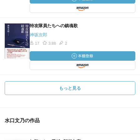
特攻隊員たちへの鎮魂歌
神坂次郎
17
3.88
2
もっと見る
水口文乃の作品