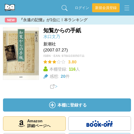
ログイン
新規会員登録
『永遠の記憶』が1位に！本ランキング
NEW
知覧からの手紙
水口文乃
新潮社
(2007.07.27)
ISBN・EAN:
9784103050711
3.80
本棚登録:
116
人
感想:
20
件
本棚に登録する
Amazon
詳細ページへ