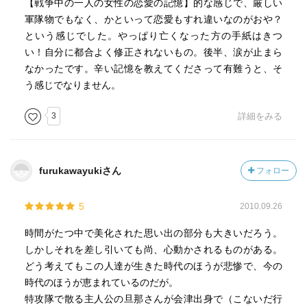
【戦争中の一人の女性の恋愛の記憶】的な感じで、厳しい
軍隊物でもなく、かといって恋愛もすれ違いなのがおや？
という感じでした。やっぱり亡くなった方の手紙はきつ
い！自分に都合よく修正されないもの。後半、涙が止まら
なかったです。辛い記憶を教えてくださって有難うと、そ
う感じでなりません。
3
詳細をみる
furukawayukiさん
フォロー
5
2010.09.26
時間がたつ中で美化された思い出の部分も大きいだろう。
しかしそれを差し引いても尚、心動かされるものがある。
どう考えてもこの人達が生きた時代のほうが悲惨で、今の
時代のほうが恵まれているのだが。
特攻隊で散る主人公の旦那さんが会津出身で（こないだ行