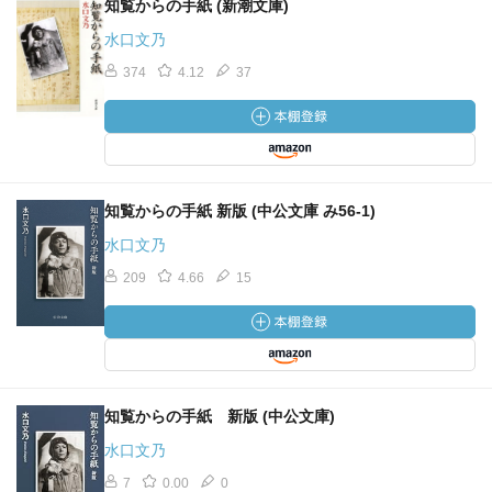
知覧からの手紙 (新潮文庫)
水口文乃
374
4.12
37
知覧からの手紙 新版 (中公文庫 み56-1)
水口文乃
209
4.66
15
知覧からの手紙 新版 (中公文庫)
水口文乃
7
0.00
0