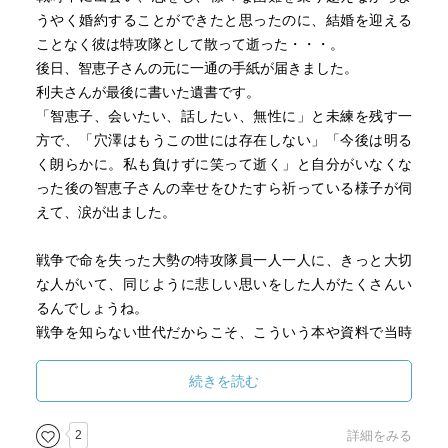
うやく婚約することができたと思ったのに、結婚を迎える
ことなく彼は特攻隊として散って逝った・・・。
後日、智恵子さんの元に一通の手紙が届きました。
利夫さんが最後に書いた遺書です。
「智恵子、会いたい、話したい、無性に」と未練を残す一
方で、「穴澤はもうこの世には存在しない」「今後は明る
く朗らかに。私も負けずに笑って逝く」と自分がいなくな
った後の智恵子さんの幸せをひたすら祈っている様子が伺
えて、涙が出ました。
戦争で命を失った大勢の特攻隊員一人一人に、きっと大切
な人がいて、同じように悲しい思いをした人がたくさんい
るんでしょうね。
戦争を知らない世代だからこそ、こういう本や資料で当時
のことを知り、戦争の悲しみを風化させないようにしない
といけないように思います。
続きを読む
2
詳細をみる