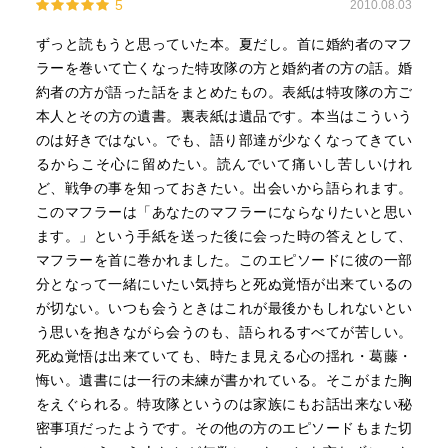
5
2010.08.03
ずっと読もうと思っていた本。夏だし。首に婚約者のマフ
ラーを巻いて亡くなった特攻隊の方と婚約者の方の話。婚
約者の方が語った話をまとめたもの。表紙は特攻隊の方ご
本人とその方の遺書。裏表紙は遺品です。本当はこういう
のは好きではない。でも、語り部達が少なくなってきてい
るからこそ心に留めたい。読んでいて痛いし苦しいけれ
ど、戦争の事を知っておきたい。出会いから語られます。
このマフラーは「あなたのマフラーにならなりたいと思い
ます。」という手紙を送った後に会った時の答えとして、
マフラーを首に巻かれました。このエピソードに彼の一部
分となって一緒にいたい気持ちと死ぬ覚悟が出来ているの
が切ない。いつも会うときはこれが最後かもしれないとい
う思いを抱きながら会うのも、語られるすべてが苦しい。
死ぬ覚悟は出来ていても、時たま見える心の揺れ・葛藤・
悔い。遺書には一行の未練が書かれている。そこがまた胸
をえぐられる。特攻隊というのは家族にもお話出来ない秘
密事項だったようです。その他の方のエピソードもまた切