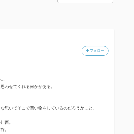
フォロー
の…
と思わせてくれる何かがある。
。
んな思いでそこで買い物をしているのだろうか…と。
の川西。
柿谷。