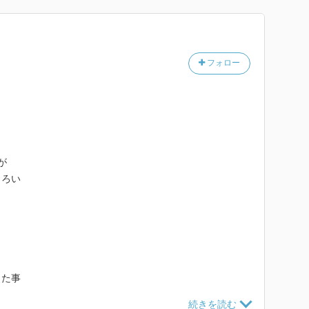
フォロー
が
しろい
った事