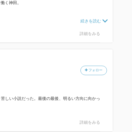
す働く神田。
、じゃあ次の日にと考えているのに結局、人助けをして
気づかずに悪い道へと進みかける柿谷。
詳細をみる
分に信用できる人などいないと思っている神田。
、生きていればいいことあると思わせてくれるドラマ。
いても、ちょっとの偶然で明日の行動が変わるっていう
フォロー
と死ぬことの面倒さと比べても、いい勝負だと思えるな
楽しんだほうがいい。
く苦しい小説だった。最後の最後、明るい方向に向かっ
詳細をみる