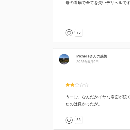
母の看病で全てを失いデリヘルで
死ぬ計画を立てたのに邪魔が入り
いる川西。
純粋すぎるが故に騙されたことも
75
惰性で流れるように生きている自
何故だか偶然が奇跡を生み出して
Michelle
さん
の感想
2025年6月9日
誰も自分に関心など無いと思って
のも面白い。
生きることは面倒だけど、きちん
ら先のことはわからないけど人生
うーむ。なんだかイヤな場面が続
たのは良かったが。
53