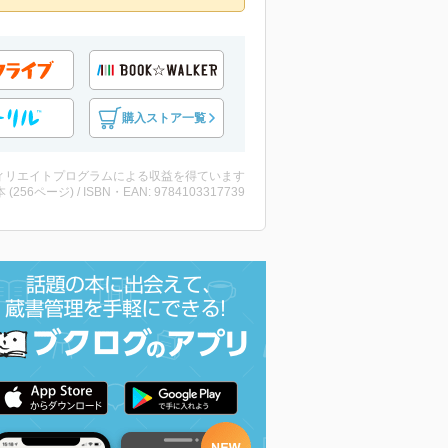
購入ストア一覧
ィリエイトプログラムによる収益を得ています
・本 (256ページ) / ISBN・EAN: 9784103317739