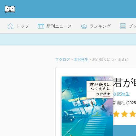
トップ
新刊ニュース
ランキング
ブ
ブクログ
>
水沢秋生
>
君が眠りにつくまえに
君が
水沢秋生
新潮社
(202