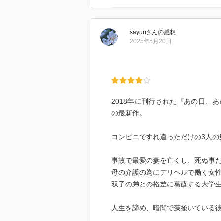
sayuri
さん
の感想
2025年5月20日
2018年に刊行された『あの日、
の最新作。
コンビニですれ違っただけの3人の
事故で最愛の妻を亡くし、死ぬ事
母の介護の為にデリヘルで働く女
双子の弟との格差に葛藤する大学
人生を諦め、暗闇で藻掻いている