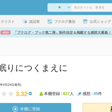
ックリスト
談話室
ブクログ通信
公式ショップ
「ブクログ・ブック第二弾」制作決定＆掲載する感想大募集！
NEW
眠りにつくまえに
5年4月24日発売)
3.32
本棚登録 :
827
人
感想 :
45
件
本棚に登録