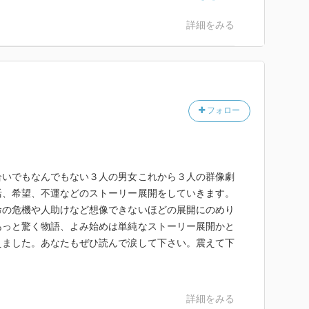
き人達
詳細をみる
？
フォロー
った
合いでもなんでもない３人の男女これから３人の群像劇
活、希望、不運などのストーリー展開をしていきます。
命の危機や人助けなど想像できないほどの展開にのめり
あっと驚く物語、よみ始めは単純なストーリー展開かと
えました。あなたもぜひ読んで涙して下さい。震えて下
詳細をみる