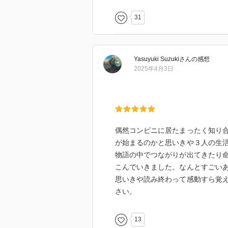
自分の生き方に良くも悪くも
影響を与えてくれる無数の名もな
31
現実でもそうかもしれない
Yasuyuki Suzuki
さん
の感想
世の中っていろいろ繋がっていて
2025年4月3日
自分も誰かの人生に関わっている
なんて大それた幻想を抱いてしま
偶然コンビニに居たまったく知り
が始まるのかと思いきや３人の生
物語の中でつながりが出てきたり
こんでいきました。なんとすごい
思いきや読み終わって感動すら覚
さい。
13