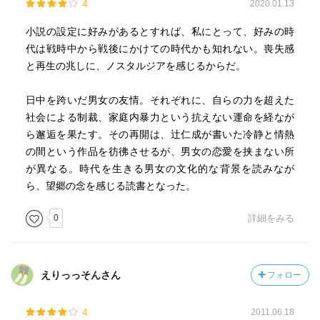
4
2020.01.13
小説の設定に好みがあるとすれば、私にとって、好みの時
代は戦時中から戦後にかけての時代かも知れない。喪失感
と再生の兆しに、ノスタルジアを感じるからだ。
日中を跨いだ男女の友情。それぞれに、自らの力を超えた
社会による制裁、家庭内暴力という抗えない運命を経なが
ら邂逅を果たす。その再開は、辻仁成が書いた冷静と情熱
の間という作品を彷彿させるが、男女の恋愛を挟まない所
が異なる。時代を生きる男女の文化的な背景を読みなが
ら、望郷の念を感じる読書となった。
0
詳細をみる
えりっっそんさん
フォロー
4
2011.06.18