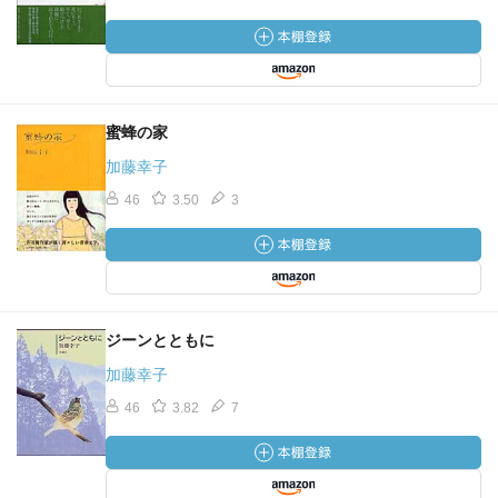
蜜蜂の家
加藤幸子
46
3.50
3
ジーンとともに
加藤幸子
46
3.82
7