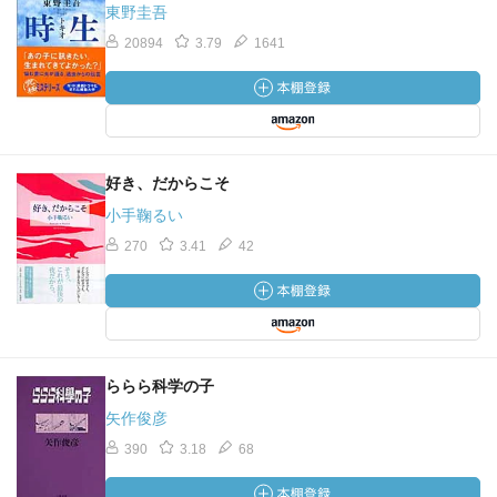
東野圭吾
20894
3.79
1641
好き、だからこそ
小手鞠るい
270
3.41
42
ららら科学の子
矢作俊彦
390
3.18
68