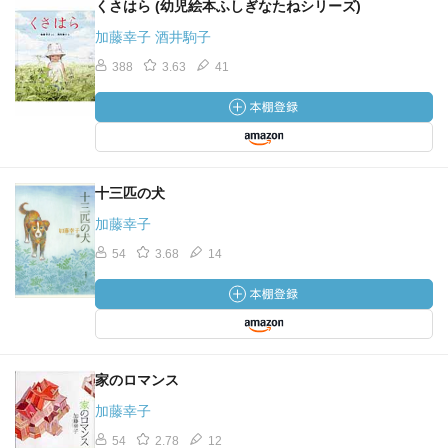
くさはら (幼児絵本ふしぎなたねシリーズ)
加藤幸子 酒井駒子
388
3.63
41
十三匹の犬
加藤幸子
54
3.68
14
家のロマンス
加藤幸子
54
2.78
12