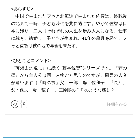
<あらすじ>
中国で生まれたフゥと北海道で生まれた佐智は、終戦後
の北京で一時、子ども時代を共に過ごす。やがて佐智は日
本に帰り、二人はそれぞれの人生を歩み大人になる。仕事
に就き、結婚し、子どもが生まれ、41年の歳月を経て、フ
ゥと佐智は彼の地で再会を果たす。
<ひとことコメント>
『苺畑よ永遠に』に続く“藤本佐智”シリーズです。『夢の
壁』から主人公は同一人物だと思うのですが、周囲の人名
が違います（『時の筏』父：一郎 母：佐和子、『長江』
父：保夫 母：穂子）。三原順のＤＤのような感じ？
0
詳細をみる