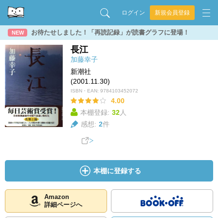
ログイン
新規会員登録
お待たせしました！「再読記録」が読書グラフに登場！
NEW
長江
加藤幸子
新潮社
(2001.11.30)
ISBN・EAN:
9784103452072
4.00
本棚登録:
32
人
感想:
2
件
本棚に登録する
Amazon
詳細ページへ