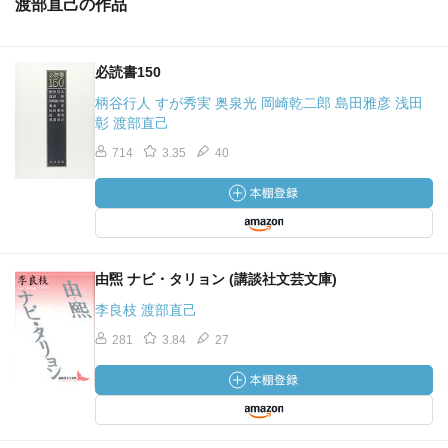
渡部直己の作品
必読書150
柄谷行人 すが秀実 奥泉光 岡崎乾二郎 島田雅彦 浅田
彰 渡部直己
714
3.35
40
由煕 ナビ・タリョン (講談社文芸文庫)
李良枝 渡部直己
281
3.84
27