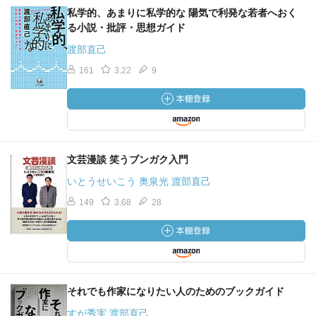
私学的、あまりに私学的な 陽気で利発な若者へおく
る小説・批評・思想ガイド
渡部直己
161
3.22
9
文芸漫談 笑うブンガク入門
いとうせいこう 奥泉光 渡部直己
149
3.68
28
それでも作家になりたい人のためのブックガイド
すが秀実 渡部直己