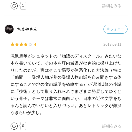
1
詳細をみる
ちまやさん
フォロー
4
2013.09.11
滝沢馬琴がジュネットの『物語のディスクール』みたいな
本を書いていて、その本を坪内逍遥が批判的に採り上げた
りしたのだが、実はそこで馬琴が体系化した方法論（特に
「偸聞」＝登場人物が別の登場人物の話を盗み聞きする体
にすることで地の文の説明を省略する）が明治以降の小説
に「技術」として取り入れられさまざまに発展してゆくと
いう骨子。テーマは非常に面白いが、日本の近代文学をち
ゃんと読んでいないと入りづらい。あとレトリックが難渋
なきらいが少し。
0
詳細をみる