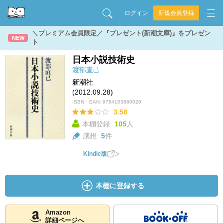
ログイン
新規会員登録
＼プレミアム会員限定／『プレゼント(新潮文庫)』をプレゼン
NEW
ト
日本小説技術史
渡部直己
新潮社
(2012.09.28)
ISBN・EAN:
9784103860020
3.58
本棚登録:
105
人
感想:
5
件
Kindle版
本棚に登録する
Amazon
詳細ページへ