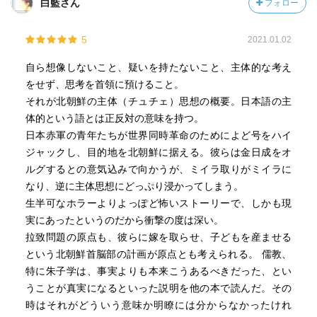
白藍さん
フォロー
5
2021.01.02
自ら想像しないこと、疑いを持たないこと、主体的な考え
をせず、思考を首領に預けること。
それが北朝鮮の主体（チュチェ）思想の概要。日本語の主
体的という語とは正反対の意味を持つ。
日本赤軍の青年たちが世界同時革命のためによど号をハイ
ジャックし、目的地を北朝鮮に据える。彼らは金日成をオ
ルグするとの意気込みで向かうが、ミイラ取りがミイラに
なり、逆に主体思想にどっぷり浸かってしまう。
生半可なホラーよりよっぽど怖いストーリーで、しかも現
実にあったというのだから衝撃の度は深い。
拉致問題の原点も、彼らに嫁を取らせ、子どもを産ませる
という北朝鮮首脳部の計画が原点とも考えられる。 儒教、
特に朱子学は、事実よりも本来こうあるべきだった、とい
うことが真実になるといった説明を他の本で読んだ。その
時はそれがどういう意味か明瞭には分からなかったけれ