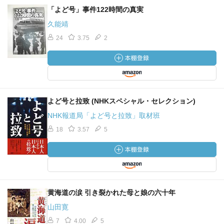
「よど号」事件122時間の真実
久能靖
24
3.75
2
よど号と拉致 (NHKスペシャル・セレクション)
NHK報道局「よど号と拉致」取材班
18
3.57
5
黄海道の涙 引き裂かれた母と娘の六十年
山田寛
7
4.00
5