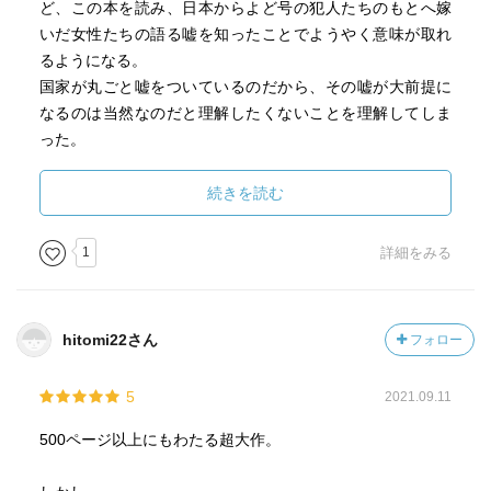
ど、この本を読み、日本からよど号の犯人たちのもとへ嫁
いだ女性たちの語る嘘を知ったことでようやく意味が取れ
るようになる。
国家が丸ごと嘘をついているのだから、その嘘が大前提に
なるのは当然なのだと理解したくないことを理解してしま
った。
他に拉致に関する本を読んだけれど、その著者たちは北朝
鮮の嘘にまんまと乗せられている気がした。それでも普通
続きを読む
の日本人にとっては衝撃的な内容だから事件になるのだけ
れど、実はその裏にもっと巨大な闇があるのだと知った。
1
詳細をみる
終章間際の犯人の数が一人減る箇所は心底ぞっとする。 ノ
ンフィクションとしてもジャーナリズムとしても極致とも
思える作品。脳みそを冷たい手で直接触られているような
hitomi22さん
フォロー
恐ろしさがある。
5
2021.09.11
500ページ以上にもわたる超大作。