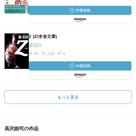
Z (幻冬舎文庫)
梁石日
65
3.09
6
もっと見る
高沢皓司の作品