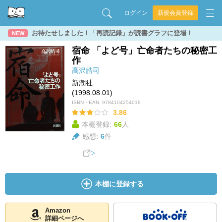
ログイン
新規会員登録
お待たせしました！「再読記録」が読書グラフに登場！
NEW
宿命 「よど号」亡命者たちの秘密工
作
高沢皓司
新潮社
(1998.08.01)
ISBN・EAN:
9784104254019
3.86
本棚登録:
66
人
感想:
6
件
本棚に登録する
Amazon
詳細ページへ