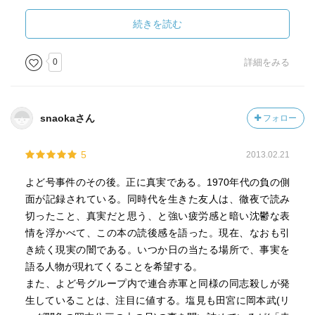
それが、
祖国日本の土を踏むことを
続きを読む
憧れる20数年になると思いもしなかっただろう。
0
詳細をみる
とにかく恐ろしいの一言に尽きる。
snaokaさん
フォロー
北朝鮮側も
よど号メンバーを受け入れ、
5
2013.02.21
自分たちの思想教育をさせるところがさすが。
よど号事件のその後。正に真実である。1970年代の負の側
心理テクニックなどは
面が記録されている。同時代を生きた友人は、徹夜で読み
かなり駆使していると思われる。
切ったこと、真実だと思う、と強い疲労感と暗い沈鬱な表
情を浮かべて、この本の読後感を語った。現在、なおも引
き続く現実の闇である。いつか日の当たる場所で、事実を
また、
語る人物が現れてくることを希望する。
妻と結婚させて、
また、よど号グループ内で連合赤軍と同様の同志殺しが発
子どもも生ませていること。
生していることは、注目に値する。塩見も田宮に岡本武(リ