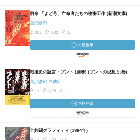
宿命 「よど号」亡命者たちの秘密工作 (新潮文庫)
高沢皓司
309
3.82
35
戦後史の証言・ブント (別巻) (ブントの思想 別巻)
高沢皓司 島成郎
11
4.00
1
全共闘グラフィティ (1984年)