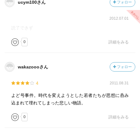
ucym100さん
フォロー
思想の違いが主なところ。
2012.07.01
実家に手紙を出すなど
読了できず
とにかく工作の手口が巧妙すぎる。
0
詳細をみる
日本政府はまんまと騙されてしまったのも
向こうの方が1でも2でも上手だったことが
よくわかる。
wakazoooさん
フォロー
4
2011.08.31
よど号事件。時代を変えようとした若者たちが思想に呑み
込まれて埋れてしまった悲しい物語。
0
詳細をみる