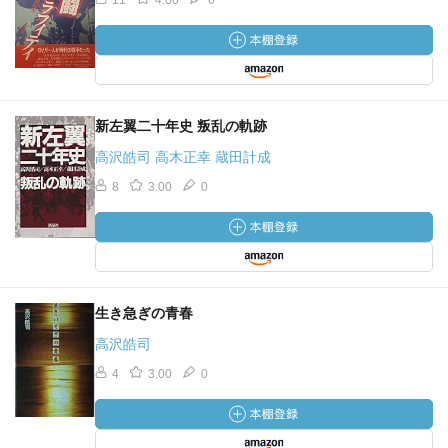
11
4.00
0
新左翼二十年史 叛乱の軌跡
高沢皓司 高木正幸 蔵田計成
8
3.00
0
生き急ぎの青春
高沢皓司
4
3.00
0