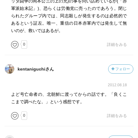
ッダ闘争の岡本公三の上の兄)の事を問い詰めているが(「赤
さらにする妻たちも
軍派始末記」)、恐らくは労働党に売ったのであろう。閉じ
国外で活動し、
られたグループ内では、同志殺しが発生するのは必然的で
ヨーロッパなどで、
あるという証左。唯一、重信の日本赤軍内では発生して無
他の日本人の誘いいわゆる拉致事件にも
いのが、救いではあるが。
関わっていたと言うことを初めて知った。
0
詳細をみる
この妻たちが
日本国内に何度も出入りしてたと言うのも衝撃的。
kentaniguchiさん
フォロー
2012.08.18
当時ヨーロッパ旅行するとは
こんな危険もあったのかと思うと
よど号亡命者の、北朝鮮に渡ってからの話です。「良くこ
それもぞっとする。
こまで調べたな。」という感想です。
0
詳細をみる
9人のメンバーのうち
途中で村から外れるものもいる。