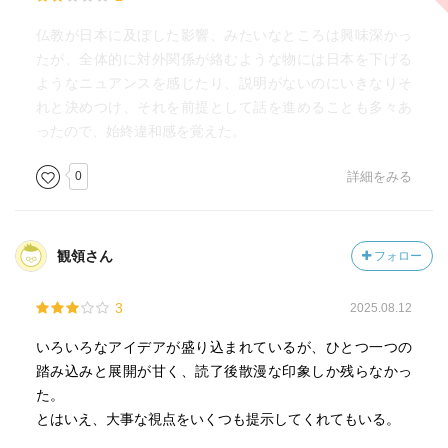
仏教が日本に及ぼした影響、みたいなところは興味深かっ
たが、全体的に対外関係が絡むような物には日本を下げる
ようなニュアンスを感じたり、説明がないのにいきなりそ
れと決めつけ、それを前提として話を進めることも多々あ
ったので、始終違和感を覚えた。
0
詳細をみる
観領さん
フォロー
3
2025.08.12
いろいろなアイデアが盛り込まれているが、ひとつ一つの
踏み込みと展開が甘く、読了後散漫な印象しか残らなかっ
た。
とはいえ、大事な視点をいくつも提示してくれてもいる。