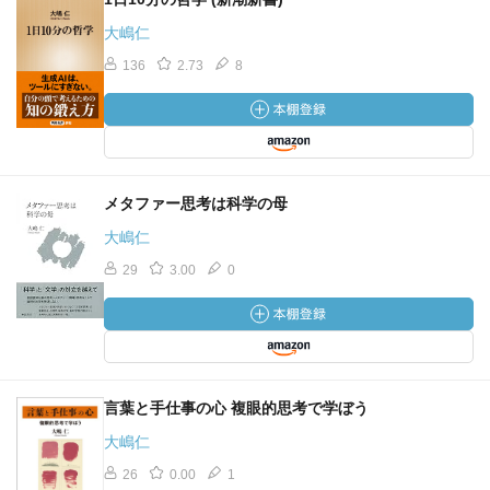
大嶋仁
136
2.73
8
メタファー思考は科学の母
大嶋仁
29
3.00
0
言葉と手仕事の心 複眼的思考で学ぼう
大嶋仁
26
0.00
1