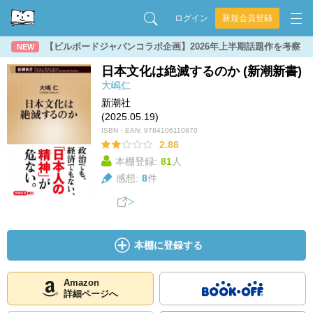
ログイン
新規会員登録
【ビルボードジャパンコラボ企画】2026年上半期話題作を考察
NEW
日本文化は絶滅するのか (新潮新書)
大嶋仁
新潮社
(2025.05.19)
ISBN・EAN:
9784106110870
2.88
本棚登録:
81
人
感想:
8
件
本棚に登録する
Amazon
詳細ページへ