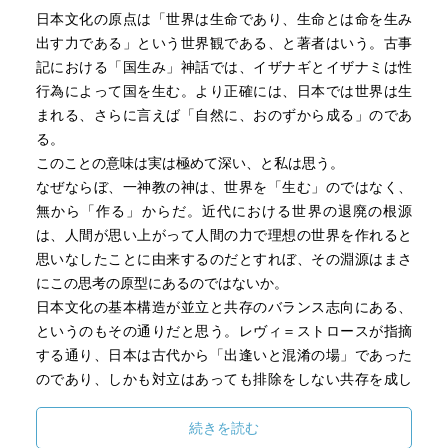
日本文化の原点は「世界は生命であり、生命とは命を生み
出す力である」という世界観である、と著者はいう。古事
記における「国生み」神話では、イザナギとイザナミは性
行為によって国を生む。より正確には、日本では世界は生
まれる、さらに言えば「自然に、おのずから成る」のであ
る。
このことの意味は実は極めて深い、と私は思う。
なぜならぼ、一神教の神は、世界を「生む」のではなく、
無から「作る」からだ。近代における世界の退廃の根源
は、人間が思い上がって人間の力で理想の世界を作れると
思いなしたことに由来するのだとすれぼ、その淵源はまさ
にこの思考の原型にあるのではないか。
日本文化の基本構造が並立と共存のバランス志向にある、
というのもその通りだと思う。レヴィ＝ストロースが指摘
する通り、日本は古代から「出逢いと混淆の場」であった
のであり、しかも対立はあっても排除をしない共存を成し
遂げてきた。神道と仏教、かなとカナと漢字、元号と西暦
などなど。
続きを読む