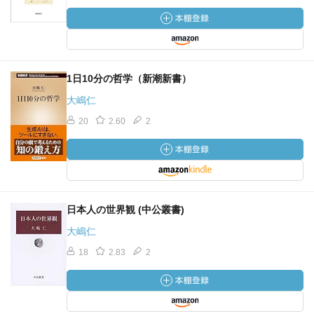
1日10分の哲学（新潮新書）
大嶋仁
20
2.60
2
日本人の世界観 (中公叢書)
大嶋仁
18
2.83
2