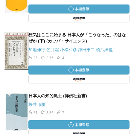
狂気はここに始まる 日本人が「こうなった」のはな
ぜか (下) (カッパ・サイエンス)
加地伸行 笠井潔 小松和彦 鎌田東二 橋爪紳也
26
3.75
4
日本人の知的風土 (祥伝社新書)
桜井邦朋
31
3.36
7