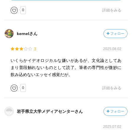
そしてこの二番目の点も、結局一神教の精神が「非寛容」
であることと対照的なのである。
0
詳細をみる
kernelさん
フォロー
3
2025.08.02
いくらかイデオロジカルな嫌いがあるが、文化論としてあ
まり普段触れないものとして読了。筆者の専門性が微妙に
飲み込めないエッセイ感覚だが。
0
詳細をみる
岩手県立大学メディアセンターさん
フォロー
2025.07.02