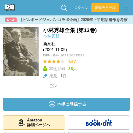
ログイン
新規会員登録
【ビルボードジャパンコラボ企画】2026年上半期話題作を考察
NEW
小林秀雄全集 (第13巻)
小林秀雄
新潮社
(2001.11.09)
ISBN・EAN:
9784106435331
4.67
本棚登録:
36
人
感想:
1
件
本棚に登録する
Amazon
詳細ページへ