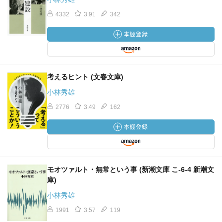
4332
3.91
342
考えるヒント (文春文庫)
小林秀雄
2776
3.49
162
モオツァルト・無常という事 (新潮文庫 こ-6-4 新潮文
庫)
小林秀雄
1991
3.57
119