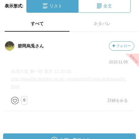
表示形式:
リスト
全文
すべて
ネタバレ
碧岡烏兎さん
フォロー
2010.11.06
烏兎の庭 第一部 書評 11.20.02
http://www5e.biglobe.ne.jp/~utouto/uto01/yoko/kobayasi3y.
html
0
詳細をみる