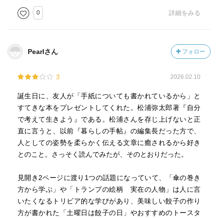
(「おとなりに失礼します」)の魔法で心が癒されてしまっ
0
詳細をみる
た。
・文字の会話にも礼儀あり
・「ありがとうと言うのは人だけでなく、モノや植物、空
Pearlさん
フォロー
や太陽というよつな、どんなものにも、ありがとうと言葉
をかけるんだよ。そうすれば１日一〇〇回言うのはむつか
3
2026.02.10
しくはない。いいかい、心が込められたありがとうという
言葉は、言葉をかけた数だけ、言葉をかけたそれぞれが自
誕生日に、友人が「手紙についても書かれているから」と
分の夢や希望の実現を助けてくれるんだよ。わかるかい？
すてきな本をプレゼントしてくれた。松浦弥太郎著『自分
君もがんばれ」
で考えて生きよう』である。松浦さんを存じ上げないと正
・自分がしつけと育児で大切にしていたことを考えてみ
直に言うと、以前『暮らしの手帖』の編集長だった方で、
た。…
人としての姿勢を柔らかく伝える文章に癒されるから好き
一つは、急がないこと。
とのこと。さっそく読んでみたが、そのとおりだった。
とにかく急がずして、じっくりと待つ。子どもに何かを言
い聞かせたり、教えたりしたら、それなら先は子どもに任
見開き2ページに渡り1つの話題になっていて、「傘の巻き
せる。ここしろ、ああしろ、と決して言わない。子供が自
方から学ぶ」や「トランプの絵柄 実在の人物」は人に言
分で理解して、できるようになるまで待つ。
いたくなるトリビア的な学びがあり、美味しい餃子の作り
次は、望みをできる限りかなえて、心を満たしてあげるこ
方が書かれた「土曜日は餃子の日」やおすすめのトースタ