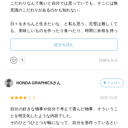
こだわりなんて無いと自分では思っていても、そこには無
意識のこだわりがあるのかも知れない。
日々をきちんと生きたいな、と私も思う。完璧は難しくて
も、美味しいものを作ったり食べたり、時間に余裕を持っ
て行動したり、時間があれば趣味を楽しんだり、もちろん
仕事は出来るだけ楽しんでしたい。
続きを読む
そうやって生きるためにどうすればより良くなれるのか。
その〈工夫やコツ〉のヒントをたくさん拾える本。
5
詳細をみる
新しいものの便利さを享受しつつ、古くからあるものの良
さを再認識する。普段スマホで気軽に連絡を取り合う相手
と、たまに手紙をやり取りしてみる楽しさ、のような。ひ
HONDA GRAPHICSさん
フォロー
とつの物事にこだわらないということも、またひとつのこ
だわりなのかも。
4
2025.10.01
自分が良いと思ったものを受け入れて、自分を労って…と
いう営みをしていれば、自然と人や物にも優しく出来るの
自分の好きな物事や自分で考えて選んだ物事、そういうこ
かも。
とを明文化したような内容でした。
そのひとつひとつが軸になって、自分を形作っているとい
たまに本棚から取り出して読みたくなるような本。