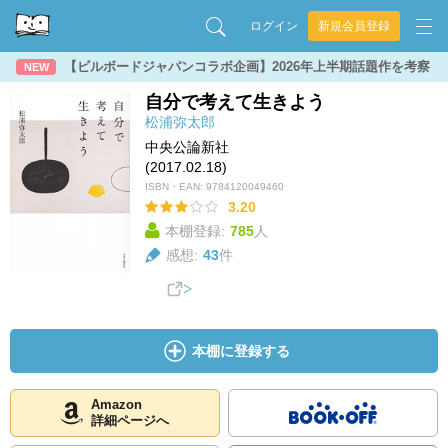
ログイン
新規会員登録
【ビルボードジャパンコラボ企画】2026年上半期話題作を考察
NEW
自分で考えて生きよう
松浦弥太郎
中央公論新社
(2017.02.18)
ISBN・EAN:
9784120049460
3.20
本棚登録:
785
人
感想:
43
件
本棚に登録する
Amazon
詳細ページへ