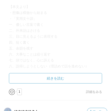
【本文より】
・想像は模倣から始まる
・「実用文十訓」
一、優しい言葉で書く
二、外来語はさける
三、目に見えるように表現する
四、短く書く
五、余韻を残す
六、大事なことは繰り返す
七、頭ではなく、心に訴える
八、説得しようとしない（理詰めで話を進めない）
九、自己満足をしない
十、一人のために書く
続きを読む
・手紙とは、書き方によってはどんな人にも、言葉を届け
られる。心も届けられる。願いも叶う。
1
詳細をみる
・気になることがあればあれこれ悩まず、人に笑われそう
なことでも思うままにやってみるとよい。気が澄むという
のは、精神衛生上とても大切だとわかった。