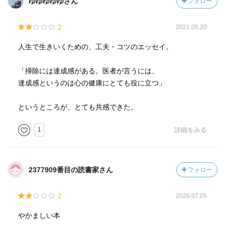
ゆゆゆゆゆさん
フォロー
・「客ぶりの良さ」というのは、茶道の世界で使われる言
葉である。おもてなしとは、もてなす側の客人ともてなさ
2
2021.05.20
れる側のお客が協力しあって、その場の雰囲気を高め合う
のが理想とされている。その時の客側のもてなされやすい
人生で生きいくための、工夫・コツのエッセイ。
ように気遣う、所作、振る舞いなどの働きが「客ぶりの良
さ」であり、その効果によって、おもてなしが完成するの
「掃除には達成感がある。医者が言うには、
である。
達成感というのは心の健康にとても役に立つ」
・マナーよく、言葉遣いよく、相手を敬い、思いやりのあ
る振る舞い、そして何より感謝の心をいつも伝える。
というところが、とても共感できた。
そんな「客ぶりの良さ」を学びたい。
・うーむ、まだまだ僕は、アナログを手放すことはできな
1
詳細をみる
そうだ。人間そのものが生粋のアナログだからだ。
・僕は、仕事の後に、いつまでもじんわりよかだたなあと
人に思ってもらえるような働きをしたい。
2377909番目の読書家さん
フォロー
「食べた後もおいしい料理」
そういう仕事や暮らし方を学びたい。
2
2026.07.05
人の記憶にいつまでも残る味わいを伝えられるよう精進し
たい。
やかましい本
・言葉は魔法というけれど、まさに僕は、そのたった一言