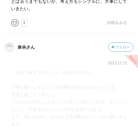
とは言うまでもないが、考え方もシンプルに、大事にして
いきたい。
1
詳細をみる
奈央さん
フォロー
2023.12.15
『自分で考えて生きよう』松浦弥太郎さん
丁寧な暮らしをしている雰囲気が本から伝わってくる。
手紙を書こうと思えた。
メールやSNSもレスポンスが早くて良いけれど、そうじゃ
なくて、手書きだからこその伝わる思いがある。
また、届いた時に、わざわざ手間暇かけてくれた嬉しさも
ある。