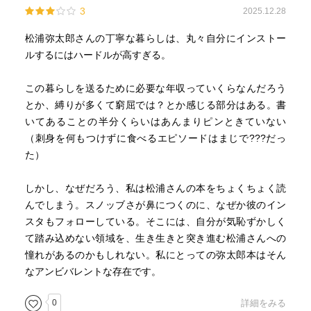
3
2025.12.28
だから、「手紙は魔法だよ」とぼくは若い人に教えてい
る。"
松浦弥太郎さんの丁寧な暮らしは、丸々自分にインストー
ルするにはハードルが高すぎる。
この暮らしを送るために必要な年収っていくらなんだろう
とか、縛りが多くて窮屈では？とか感じる部分はある。書
いてあることの半分くらいはあんまりピンときていない
（刺身を何もつけずに食べるエピソードはまじで???だっ
た）
しかし、なぜだろう、私は松浦さんの本をちょくちょく読
んでしまう。スノッブさが鼻につくのに、なぜか彼のイン
スタもフォローしている。そこには、自分が気恥ずかしく
て踏み込めない領域を、生き生きと突き進む松浦さんへの
憧れがあるのかもしれない。私にとっての弥太郎本はそん
なアンビバレントな存在です。
0
詳細をみる