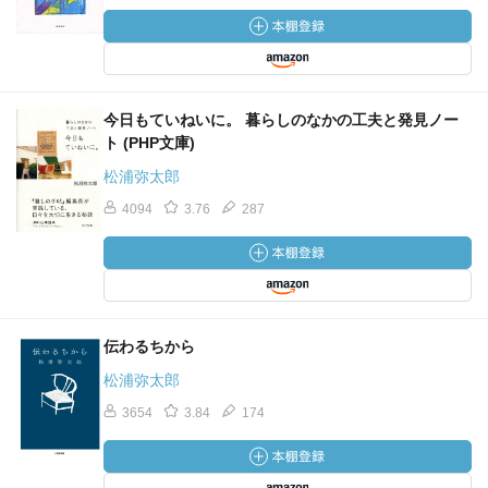
今日もていねいに。 暮らしのなかの工夫と発見ノー
ト (PHP文庫)
松浦弥太郎
4094
3.76
287
伝わるちから
松浦弥太郎
3654
3.84
174