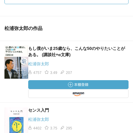
松浦弥太郎の作品
もし僕がいま25歳なら、こんな50のやりたいことが
ある。 (講談社+α文庫)
松浦弥太郎
4757
3.49
207
センス入門
松浦弥太郎
4402
3.75
295