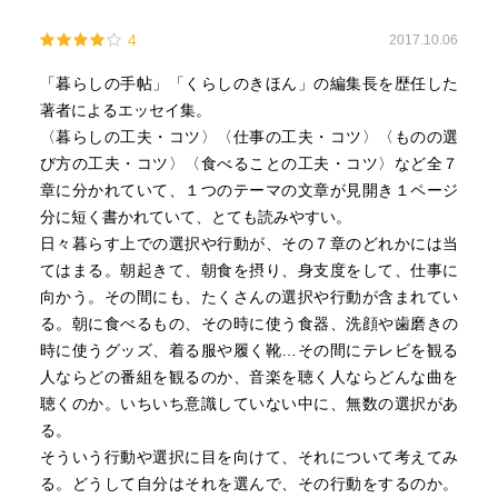
4
2017.10.06
「暮らしの手帖」「くらしのきほん」の編集長を歴任した
著者によるエッセイ集。
〈暮らしの工夫・コツ〉〈仕事の工夫・コツ〉〈ものの選
び方の工夫・コツ〉〈食べることの工夫・コツ〉など全７
章に分かれていて、１つのテーマの文章が見開き１ページ
分に短く書かれていて、とても読みやすい。
日々暮らす上での選択や行動が、その７章のどれかには当
てはまる。朝起きて、朝食を摂り、身支度をして、仕事に
向かう。その間にも、たくさんの選択や行動が含まれてい
る。朝に食べるもの、その時に使う食器、洗顔や歯磨きの
時に使うグッズ、着る服や履く靴…その間にテレビを観る
人ならどの番組を観るのか、音楽を聴く人ならどんな曲を
聴くのか。いちいち意識していない中に、無数の選択があ
る。
そういう行動や選択に目を向けて、それについて考えてみ
る。どうして自分はそれを選んで、その行動をするのか。