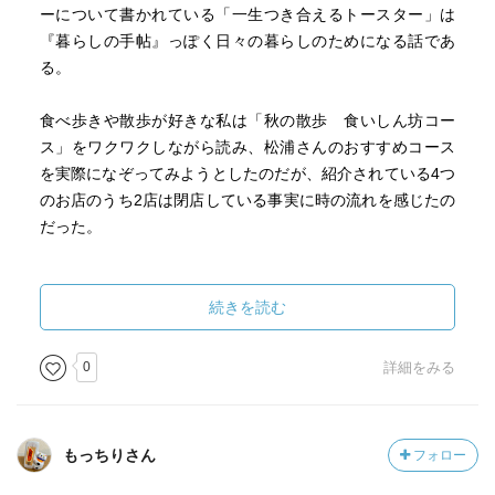
と。…
ーについて書かれている「一生つき合えるトースター」は
そして、子どもの苦しみと、親の自己満足を交換しないこ
『暮らしの手帖』っぽく日々の暮らしのためになる話であ
と。
る。
親の望みによって、子どもの自由を奪ってはいけない。
あらゆる人間関係を大切に築くこと。家族だけではなく、
食べ歩きや散歩が好きな私は「秋の散歩 食いしん坊コー
近所づきあいや、学校関係の人たちとのよい関係は、子ど
ス」をワクワクしながら読み、松浦さんのおすすめコース
もの成長に非常に影響するのもである。思いやり、親切、
を実際になぞってみようとしたのだが、紹介されている4つ
礼儀、感謝の気持ち、他人へのいたわりなど、子どもは、
のお店のうち2店は閉店している事実に時の流れを感じたの
身近な大人を見て覚えていく。
だった。
しつけと育児において最も大切なのは、夫婦仲である。よ
い母親のためには、よい夫であるべし。よい父親のために
今の私にとってより深く感銘を受けた章は「『後味おいし
は、よい妻であるべし。
い仕事』学びたい」。まるごと覚えてことあるごとに反芻
続きを読む
・何事も練習である。
したい。
・日本のお札は、高級和紙の原料である「ミツマタ」が使
0
詳細をみる
われている。その品質は世界で使われている紙幣の中で
そして、友人が私に贈るきっかけとなった手紙に関する章
も、かなり高品質とのことだ。自慢してもいいだろう。
にはこんな言葉が書かれていた。
・常に自制心を保ち、何事も無理はしてはいけない、と僕
は痛感をした。
もっちりさん
フォロー
"手紙とは、書き方によってはどんな人にも、言葉を届け
られる。心も届けられる。願いも叶う。