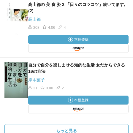
高山都の 美 食 姿 2 「日々のコツコツ」続いてます。
(2)
高山都
208
4.06
4
自分で自分を楽しませる知的な生活 女だからできる
16の方法
岸本葉子
21
3.00
2
もっと見る