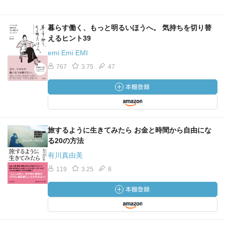
暮らす働く、もっと明るいほうへ。 気持ちを切り替
えるヒント39
emi Emi EMI
767
3.75
47
旅するように生きてみたら お金と時間から自由にな
る20の方法
有川真由美
119
3.25
8