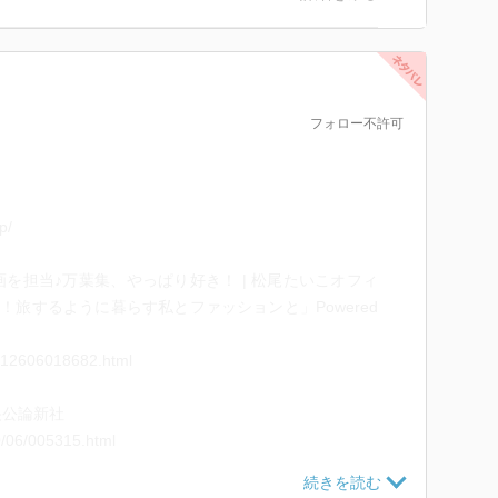
。この本をきちんと読み切って、わかりやすい注釈の付
から読めって？」
フォロー不許可
ここだけの話、私は万葉集の時代までの文学、つまり上
時代あたりの文学、あまり学生時代も興味が持てなかっ
て江戸時代の文学は、改めて好きになったけれど。それ
p/
歌舞伎などなど、周辺の文学や文化が好きだから、目が
葉についても、一般的な国文科卒業生くらいで、時間も
を担当♪万葉集、やっぱり好き！ | 松尾たいこオフィ
い。苦手のクチである。ただちょっくら、慣れているだ
FE！旅するように暮らす私とファッションと」Powered
ry-12606018682.html
易しいので、噛み砕いてもらったら飲みやすくなっただ
経験の有無も、心配なさらなくて良い。万人に読みやす
央公論新社
内である。
0/06/005315.html
集の分厚い全集ものの一冊などお手に取られず、脚注の