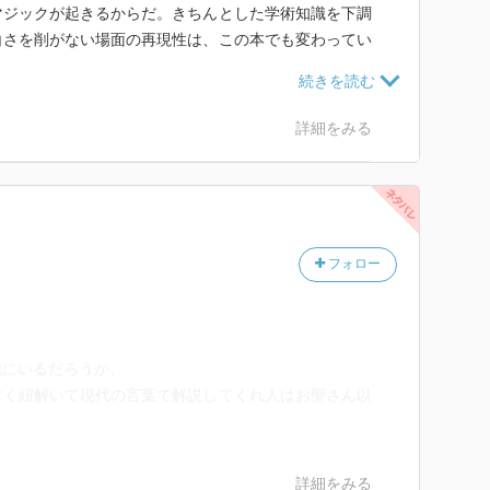
マジックが起きるからだ。きちんとした学術知識を下調
白さを削がない場面の再現性は、この本でも変わってい
ら、読後、きっと多くの読者が原典に手を伸ばしたので
詳細をみる
多分に漏れずで、辛抱たまらずに原典を文庫本で購入し
すことはしないのだが、急ぎで図書館に返却してきた。
ばいいのに。うん。そうなのである。でも、この本が悪
門者にも解りやすいよう、例えば額田王などのメジャー
フォロー
ととて、読むべきだけれど、読み進めているうちに興が
のか、勘所の掴み方が解ってきた気がして、むずむずが
他にいるだろうか、
浴びるほど読みたい！」
すく紐解いて現代の言葉で解説してくれ人はお聖さん以
衝動。そこまで行けば、作品はもう、あなたや私のそば
案内人として、田辺さんは最高だった。私は、一応これ
詳細をみる
たぶんほんのちょっと、知識があって、ブワッと一気に