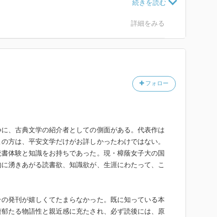
詳細をみる
。
思ったが、自分には無理っぽいかな。
フォロー
つに、古典文学の紹介者としての側面がある。代表作は
この方は、平安文学だけがお詳しかったわけではない。
読書体験と知識をお持ちであった。現・樟蔭女子大の国
的に湧きあがる読書欲、知識欲が、生涯にわたって、こ
その発刊が嬉しくてたまらなかった。既に知っている本
馥郁たる物語性と親近感に充たされ、必ず読後には、原