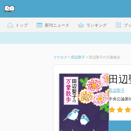
トップ
新刊ニュース
ランキング
ブ
ブクログ
>
田辺聖子
>
田辺聖子の万葉散歩
田辺
田辺聖子
中央公論新