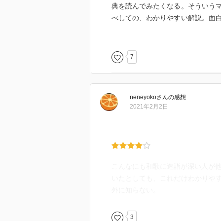
典を読んでみたくなる。そういう
べしての、わかりやすい解説。面
なかった。
雑誌連載がもとであったようだか
7
はないかと思う。今回の私も、ご
た。そして、めったに読了せず返
neneyoko
さん
の感想
何故か？面白かったなら全部読め
2021年2月2日
いのではないのだ。この本は、入
な歌も取り上げている。既知のこ
乗って、万葉集を読む呼吸という
止まらなくなったからだ。それは
こんなにも和歌に造詣が深い人が
「自分なりに好きな歌を探して、
いたとしても、これだけわかりや
外に知らない。
そういう、まあどうしようもない
まで寄り添ってくれている。その
3
でも大学で国文学も学んだので、