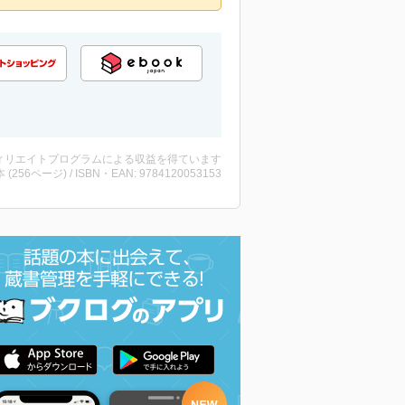
ィリエイトプログラムによる収益を得ています
・本 (256ページ) / ISBN・EAN: 9784120053153