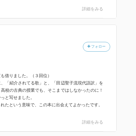
って見られると良い。万葉集は、文庫でも数冊に分冊さ
れて、取っ付きの良いなと感じたものを、まず一巻だ
詳細をみる
い。好きな歌が見つかれば、しめたもの。抜書きして、
う。田辺さんの古典案内書や現代語訳を入り口に、ざっ
に触れる。高校生から上の年齢の方なら、どなたでもイ
る。古典が苦手な受験生さんに家庭教師をする時、実は
フォロー
ーよお。愛の歌とか。
度も借りました。（３回位）
に、「紹介されてる歌」と、「田辺聖子流現代語訳」を
！高校の古典の授業でも、そこまではしなかったのに！
ー。」
やっと写せました。
くれたという意味で、この本に出会えてよかったです。
とく沼に沈んで頂いた。つまり、面白くってハマっちゃ
ある文章であるから、あなたが私より人生の先輩でも、
詳細をみる