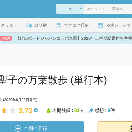
ックリスト
談話室
ブクログ通信
公式ショップ
【ビルボードジャパンコラボ企画】2026年上半期話題作を考察
NEW
聖子の万葉散歩 (単行本)
社
(2020年6月23日発売)
3.73
本棚登録 :
81
人
感想 :
9
件
本棚に登録