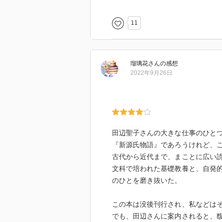
2020年10月24日、追記。
11
57頁位まで読んで、図書館に返却
万葉集を趣味の一つにしようかと
瑠璃花
さん
の感想
2022年9月26日
田辺聖子さんの大きな仕事のひと
『新源氏物語』であろうけれど、
古代から近代まで、まことに広い
文科で培われた基礎教養と、自発
のひとを磨き抜いた。
この本は没後刊行され、私などは
でも、田辺さんに案内されると、