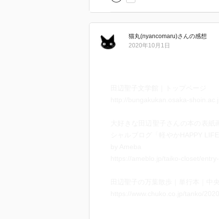
原典に進んだが、焦ることはない
いた本に進まれるのがいい。
猫丸(nyancomaru)
さん
の感想
「え？それ何？私らは詳しくない
2020年10月1日
と思った方、そうではないのだ。
代といわれる時期のものと、室町
田辺聖子文学館｜トップページ
た。江戸期もしかり。最近になっ
http://bungakukan.osaka-shoin.ac.j
とて落語であるとか、時代小説、
開かれただけなのだ。つまり、万
大好きな田辺聖子さんの本の表紙画
たっているし、あなたと大差はな
シャルブログ「軽やかHAPPY LI
け。
by Ameba
https://ameblo.jp/taiko-closet/ent
田辺さんの語り口が優しく、また
けなのだ。性別も、年齢も、読書
田辺聖子の万葉散歩｜単行本｜中
く、また面白い古典案内、万葉案
https://www.chuko.co.jp/tanko/202
これが面白かったら、無理に万葉