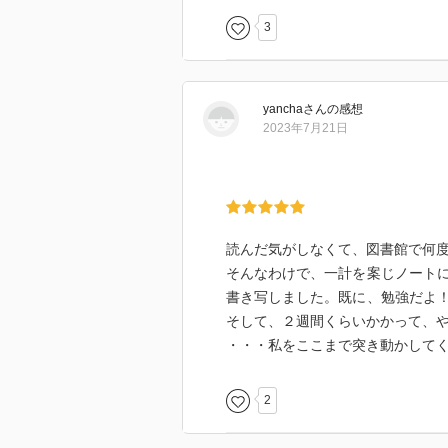
充実した文庫で、一巻だけ手にと
れているから、幾種か内容を見ら
3
け、のんびり捲ってみられるとい
自分だけの愛鍾歌集を作ってみよ
と筋や要点を知って、それで原典
yancha
さん
の感想
ケる古典愛好、理解への近道であ
2023年7月21日
この裏技、よく使った。
「ええ-、俺古典なんかわっかんね
へっ！」
読んだ気がしなくて、図書館で何
とか
そんなわけで、一計を案じノート
書き写しました。既に、勉強だよ
「だるいしー。あたし興味ないな
そして、２週間くらいかかって、
・・・私をここまで突き動かして
なんて言ってた生徒さん、ことご
ったわけだ。大人に向けた格調の
2
大丈夫。