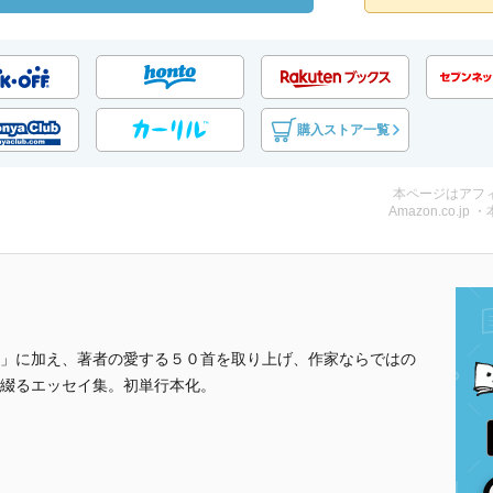
購入ストア一覧
本ページはアフ
Amazon.co.jp 
」に加え、著者の愛する５０首を取り上げ、作家ならではの
綴るエッセイ集。初単行本化。